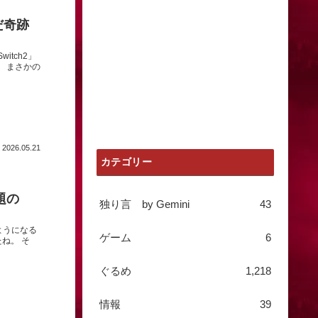
だ奇跡
itch2」
 まさかの
2026.05.21
カテゴリー
題の
独り言 by Gemini
43
るようになる
ゲーム
6
ね。 そ
ぐるめ
1,218
情報
39