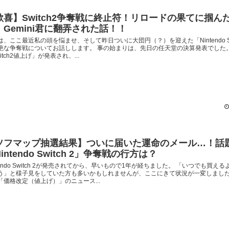
歓喜】Switch2争奪戦に終止符！リロードの果てに掴ん
、Gemini君に翻弄された話！！
は、ここ最近私の頭を悩ませ、そして昨日ついに大団円（？）を迎えた「Nintendo Sw
絶な争奪戦についてお話しします。 事の始まりは、先日の任天堂の決算発表でした。
itch2値上げ」が発表され、...
ソフマップ抽選結果】ついに届いた運命のメール…！話
intendo Switch 2」争奪戦の行方は？
ntendo Switch 2が発売されてから、早いもので1年が経ちました。 「いつでも買え
う」と様子見をしていた方も多いかもしれませんが、ここにきて状況が一変しました
「価格改定（値上げ）」のニュース...