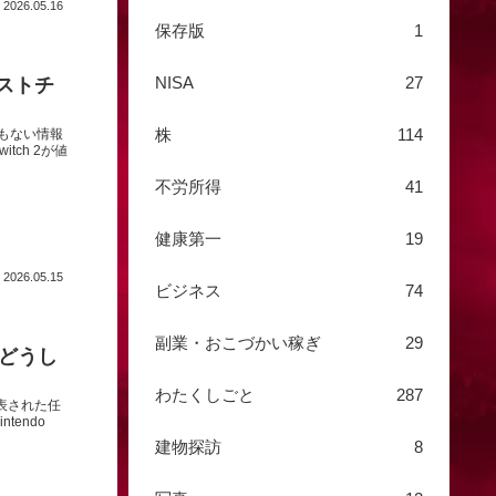
2026.05.16
保存版
1
NISA
27
ラストチ
株
114
でもない情報
ch 2が値
不労所得
41
健康第一
19
2026.05.15
ビジネス
74
副業・おこづかい稼ぎ
29
？どうし
わたくしごと
287
発表された任
endo
建物探訪
8