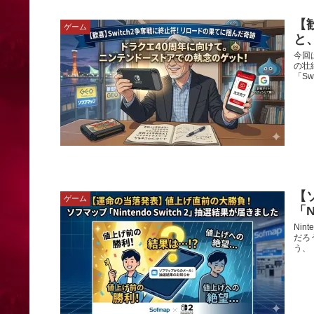
【
ゲーム
と
今回
の壮
「Sw
【
ゲーム
「N
Ni
だろ
う、