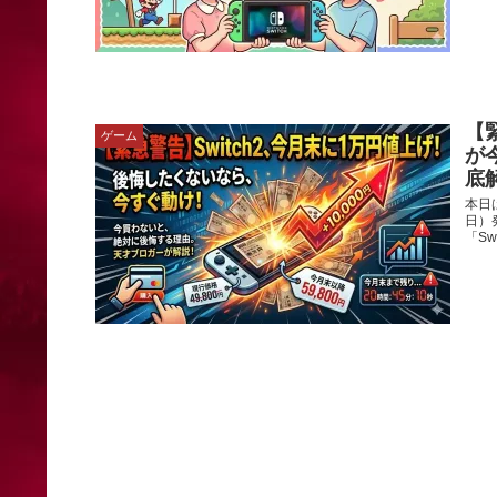
【
ゲーム
が
底
本日
日）
「S