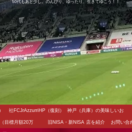
50代もあと少し。のんびり、ゆったり、生きてゆこう！！
）
社FCJrAzzurriHP（復刻）
神戸（兵庫）の美味しいお
（目標月額20万
旧NISA・新NISA
店を紹介
お問い合