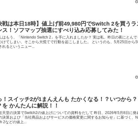
戦は本日18時】値上げ前49,980円でSwitch 2を買う
ンス！ソフマップ抽選にすべり込み応募してみた！
んはもう、「Nintendo Switch 2」を手に入れましたか？ 実は私、昨日の夜にとん
つけてしまい、そこから大慌てで行動を起こしました。 というのも、5月25日からSwit
されるというニュー...
っ！スイッチ2が1まんえんも たかくなる！？いつから
？を かんたんに解説！！
任天堂の決算でSwitch2の値上げについての資料をだして 昨日、2026年5月8日に
の決算および「当社商品およびサービスの価格変更に関するお知らせ」に基づく、Nint
tch 2などの値上...