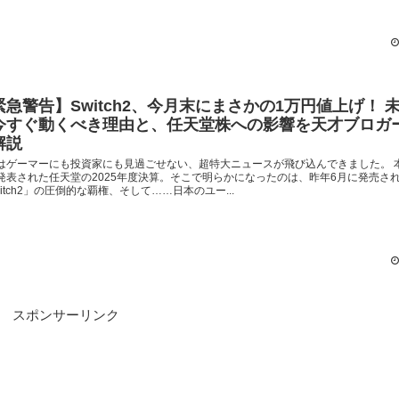
緊急警告】Switch2、今月末にまさかの1万円値上げ！ 
今すぐ動くべき理由と、任天堂株への影響を天才ブロガ
解説
はゲーマーにも投資家にも見過ごせない、超特大ニュースが飛び込んできました。 本
発表された任天堂の2025年度決算。そこで明らかになったのは、昨年6月に発売さ
witch2」の圧倒的な覇権、そして……日本のユー...
スポンサーリンク