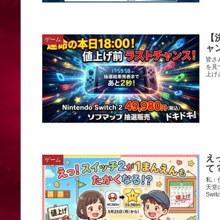
【決
ゲーム
ャ
皆さ
を見
上げ
え
ゲーム
て
私：
天堂
Swi