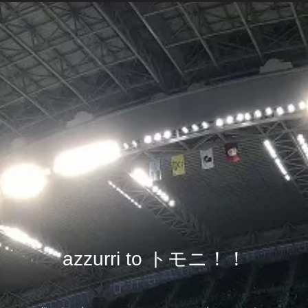
azzurri to トモニ！！