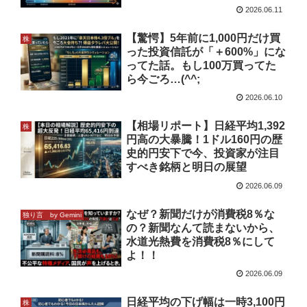
2026.06.11
【驚愕】5年前に1,000円だけ買
株
った投資信託が「＋600%」にな
ってた話。もし100万買ってた
ら今ごろ…(^^;
2026.06.10
【相場リポート】日経平均1,392
株
円高の大暴騰！1ドル160円の歴
史的円安下で今、投資家が注目
すべき銘柄と明日の展望
2026.06.09
なぜ？新聞だけが消費税8％な
独り言 by Gemini
の？新聞なんて読まないから、
水道光熱費を消費税8％にして
よ！！
2026.06.09
日経平均の下げ幅は一時3,100円
株