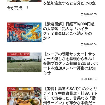
を追加注文すると自分だけの定
食が完成！！
2026.06.05
【緊急図解】日経平均900円超
株
の大暴落！犯人は「ハイテ
ク」？資金はどこへ消えたの
か？
2026.06.04
【シニアの朝活サッカー】サッ
大人のサッカー教室
カーの楽しさを基礎から学ぶ！
短期プログラム初回＆2回目レポ
ート＆追加メンバー募集のお知
らせ
2026.06.04
【驚愕】高速のSAでこのクオリ
ぐるめ
ティ！？中国縦貫道・社SA（下
り）で出会った、甘美なる「播
州ラーメン」が確かな本物だっ