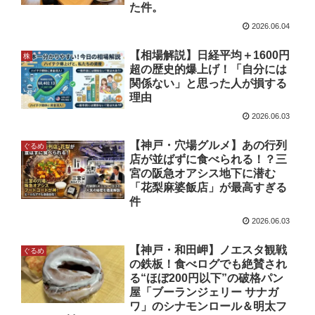
た件。
2026.06.04
【相場解説】日経平均＋1600円
株
超の歴史的爆上げ！「自分には
関係ない」と思った人が損する
理由
2026.06.03
【神戸・穴場グルメ】あの行列
ぐるめ
店が並ばずに食べられる！？三
宮の阪急オアシス地下に潜む
「花梨麻婆飯店」が最高すぎる
件
2026.06.03
【神戸・和田岬】ノエスタ観戦
ぐるめ
の鉄板！食べログでも絶賛され
る“ほぼ200円以下”の破格パン
屋「ブーランジェリー サナガ
ワ」のシナモンロール＆明太フ