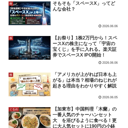
そもそも「スペースX」ってど
株
んな会社？
2026.06.06
【お祭り】1株2万円から！スペ
株
ースXの株主になって「宇宙の
宝くじ」を手に入れる。楽天証
券でスペースX IPO開始！
2026.06.06
「アメリカが上がれば日本も上
株
がる」は本当？相場のねじれが
起きる理由をわかりやすく解説
2026.06.05
【加東市】中国料理「木蘭」の
ぐるめ
一番人気のチャーハンセット
大 を浴びるように食べる！更
に大人気セットに190円の小鉢