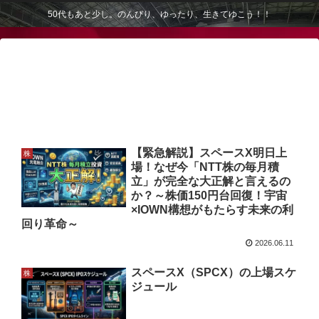
50代もあと少し。のんびり、ゆったり、生きてゆこう！！
【緊急解説】スペースX明日上
株
場！なぜ今「NTT株の毎月積
立」が完全な大正解と言えるの
か？～株価150円台回復！宇宙
×IOWN構想がもたらす未来の利
回り革命～
2026.06.11
スペースX（SPCX）の上場スケ
株
ジュール