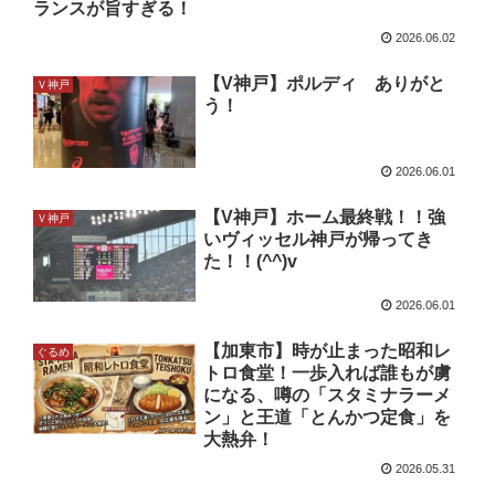
ランスが旨すぎる！
2026.06.02
【V神戸】ポルディ ありがと
Ｖ神戸
う！
2026.06.01
【V神戸】ホーム最終戦！！強
Ｖ神戸
いヴィッセル神戸が帰ってき
た！！(^^)v
2026.06.01
【加東市】時が止まった昭和レ
ぐるめ
トロ食堂！一歩入れば誰もが虜
になる、噂の「スタミナラーメ
ン」と王道「とんかつ定食」を
大熱弁！
2026.05.31