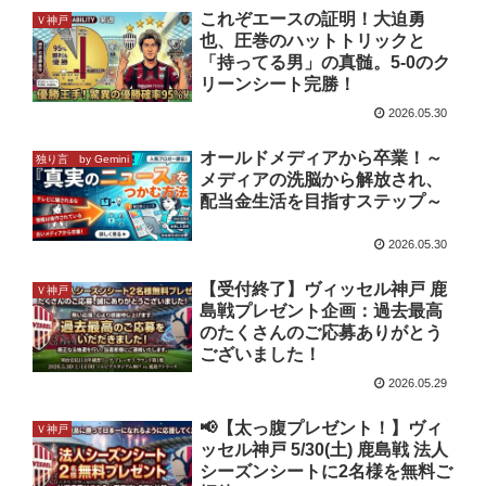
これぞエースの証明！大迫勇
Ｖ神戸
也、圧巻のハットトリックと
「持ってる男」の真髄。5-0のク
リーンシート完勝！
2026.05.30
オールドメディアから卒業！～
独り言 by Gemini
メディアの洗脳から解放され、
配当金生活を目指すステップ～
2026.05.30
【受付終了】ヴィッセル神戸 鹿
Ｖ神戸
島戦プレゼント企画：過去最高
のたくさんのご応募ありがとう
ございました！
2026.05.29
📢【太っ腹プレゼント！】ヴィ
Ｖ神戸
ッセル神戸 5/30(土) 鹿島戦 法人
シーズンシートに2名様を無料ご