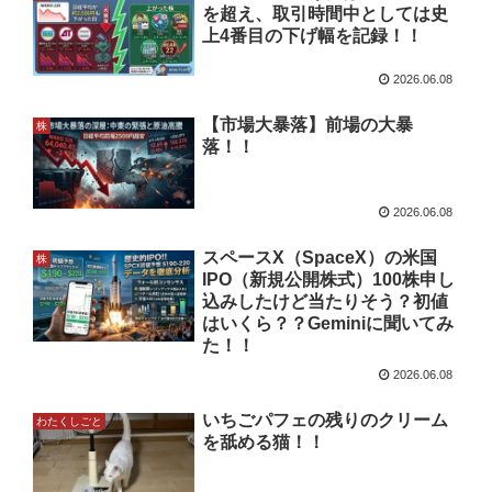
を超え、取引時間中としては史
上4番目の下げ幅を記録！！
2026.06.08
【市場大暴落】前場の大暴
株
落！！
2026.06.08
スペースX（SpaceX）の米国
株
IPO（新規公開株式）100株申し
込みしたけど当たりそう？初値
はいくら？？Geminiに聞いてみ
た！！
2026.06.08
いちごパフェの残りのクリーム
わたくしごと
を舐める猫！！