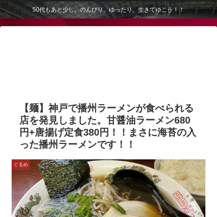
50代もあと少し。のんびり、ゆったり、生きてゆこう！！
【麺】神戸で播州ラーメンが食べられる
店を発見しました。甘醤油ラーメン680
円+唐揚げ定食380円！！まさに海苔の入
った播州ラーメンです！！
ぐるめ