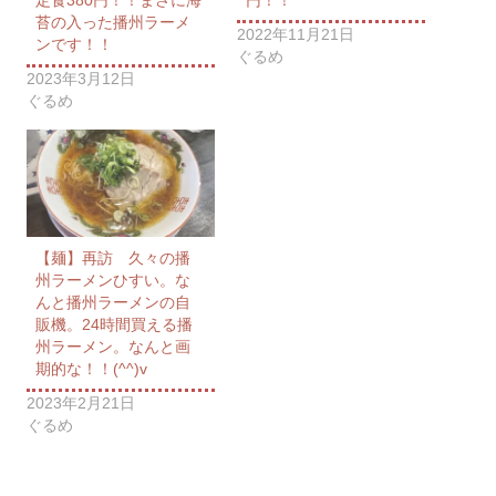
苔の入った播州ラーメ
2022年11月21日
ンです！！
ぐるめ
2023年3月12日
ぐるめ
【麺】再訪 久々の播
州ラーメンひすい。な
んと播州ラーメンの自
販機。24時間買える播
州ラーメン。なんと画
期的な！！(^^)v
2023年2月21日
ぐるめ