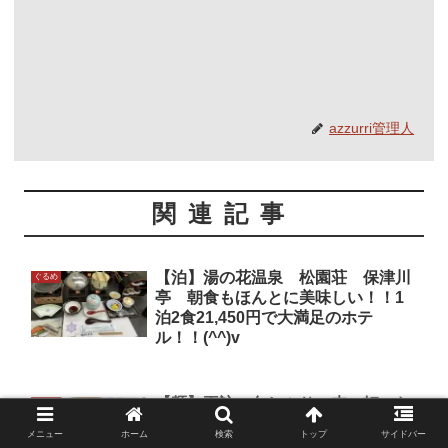
azzurri管理人
関連記事
【泊】湯の花温泉 松園荘 保津川
ぐるめ
亭 朝食もほんとに美味しい！！1
泊2食21,450円で大満足のホテ
ル！！(^^)v
【麺】再訪 久しぶりの来々軒。わ
ぐるめ
んたんめん700円+半チャンセット
メニュー
ホーム
検索
トップ
サイドバー
250円！！炒飯旨いです。(^^)v