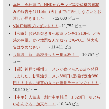
本日、会社宛てにNHKからテレビ等受信機設置状
況の報告を4月15日（火）までに送付しなさいとお
達しが届きました！！
- 12,000 ビュー
V神戸無料プレゼント！！
- 11,752 ビュー
【和食】お好み焼き食べ放題ランチ1,210円。どろ
焼の喃風。食べ放題なんて嘘っぱちやん。誇大広
告はやめなさい！！
- 11,411 ビュー
兵庫県 新 高校サッカー掲示板！！
- 10,757 ビ
ュー
【麺】神戸で播州ラーメンが食べられる店を発見
しました。甘醤油ラーメン680円+唐揚げ定食380
円！！まさに海苔の入った播州ラーメンです！！
-
10,540 ビュー
【中華】人気店 創作中華料理 1,320円 ＠とら
いあんぐる 加東市！！
- 10,248 ビュー