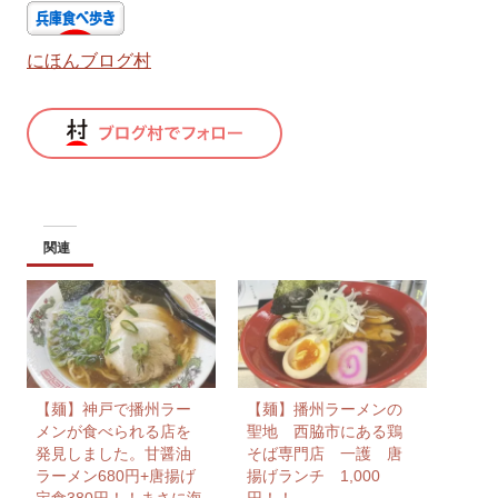
にほんブログ村
関連
【麺】神戸で播州ラー
【麺】播州ラーメンの
メンが食べられる店を
聖地 西脇市にある鶏
発見しました。甘醤油
そば専門店 一護 唐
ラーメン680円+唐揚げ
揚げランチ 1,000
定食380円！！まさに海
円！！