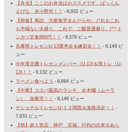
【弁当】ここのお弁当はおススメです。ぱっくん
えびな ＠小野市！！
- 9,932 ビュー
【和食】再訪 大衆食堂まんだらや。どれもこれ
も半端ない大盛り。これで、ご飯普通盛り。(^^;ト
ンカツ定食880円！！
- 9,376 ビュー
兵庫県トレセンU-13選考会＆練習会！！
- 9,149 ビ
ュー
今年度北播トレセンメンバー（U-13)＆県トレ（U-
13)！！
- 9,132 ビュー
ラーメン食べよう
- 8,884 ビュー
【中華】コスパ最高のランチ ＠木欄（ムーラ
ン） 加東市！！
- 8,146 ビュー
ナショナルトレセンU-１２関西＆進路決定！！
-
7,931 ビュー
【他】超人気店 神戸 豆福。行列の出来るあら