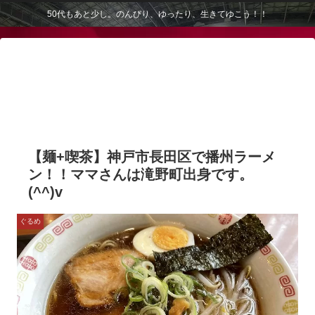
50代もあと少し。のんびり、ゆったり、生きてゆこう！！
【麺+喫茶】神戸市長田区で播州ラーメ
ン！！ママさんは滝野町出身です。
(^^)v
ぐるめ