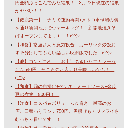
円全額ぶっこんでみた結果！！3月23日現在の結果
がヤバい！！
【健康第一】コナミで運動再開+メトロ卓球場の横
を通り新開地までウォーキング！！新開地焼きそ
ばオープンしてましｔ！！(^^)v
【和食】常連さんと意気投合。ガーリック炒飯お
すそ分けしてもらい楽しい晩御飯でした。(^^)v
【他】コンビニめし お出汁のきいた牛カレーう
どん540円。そこらのお店より美味しいかも！！
(^^)v
【和食】鶏の唐揚げ+ペンネ・ミートソース+金時
豆の煮物 800円！！
【洋食】コスパ＆ボリューム＆旨さ 最高のお
店。日替わりランチ750円。唐揚げもアジフライも
むっちゃ旨いです！！