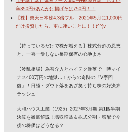
【中華】蒸し鶏葱ソース580円+麻婆豆腐 ちょい
辛850円+あんかけ揚げそば750円！！
【株】楽天日本株4.3倍ブル 2021年5月に1,000円
だけ投資したら、更に凄いことに！！(^^)v
【持っているだけで株が増える】株式分割の恩恵
と、一喜一憂しない長期保有の心地よさ
【波乱相場】為替介入とハイテク暴落で一時マイ
ナス400万円の地獄…！からの奇跡の「V字回
復」！日経・ダウ下落をあざ笑う持ち株の好決算
ラッシュ！
大和ハウス工業（1925）2027年3月期 第1四半期
決算を徹底解説！増収増益＆株式分割・増配で今
後の株価はどうなる？