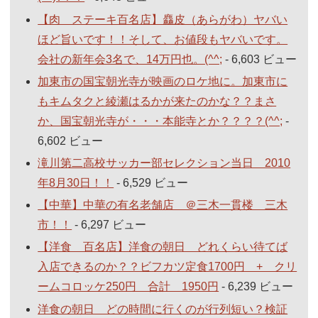
【肉 ステーキ百名店】麤皮（あらがわ）ヤバい
ほど旨いです！！そして、お値段もヤバいです。
会社の新年会3名で、14万円也。(^^;
- 6,603 ビュー
加東市の国宝朝光寺が映画のロケ地に。加東市に
もキムタクと綾瀬はるかが来たのかな？？まさ
か、国宝朝光寺が・・・本能寺とか？？？？(^^;
-
6,602 ビュー
滝川第二高校サッカー部セレクション当日 2010
年8月30日！！
- 6,529 ビュー
【中華】中華の有名老舗店 ＠三木一貫楼 三木
市！！
- 6,297 ビュー
【洋食 百名店】洋食の朝日 どれくらい待てば
入店できるのか？？ビフカツ定食1700円 + クリ
ームコロッケ250円 合計 1950円
- 6,239 ビュー
洋食の朝日 どの時間に行くのが行列短い？検証