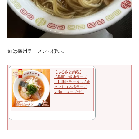
麺は播州ラーメンっぽい。
【ふるさと納税】
【兵庫ご当地ラーメ
ン】播州ラーメン 3食
セット（内橋ラーメ
ン 麺・スープ付）