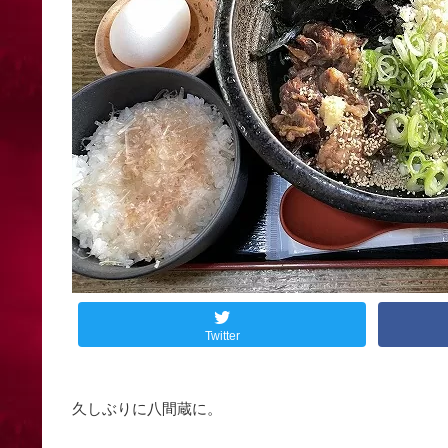
Twitter
久しぶりに八間蔵に。