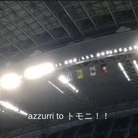
azzurri to トモニ！！