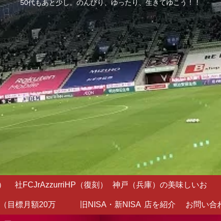
50代もあと少し。のんびり、ゆったり、生きてゆこう！！
）
社FCJrAzzurriHP（復刻）
神戸（兵庫）の美味しいお
（目標月額20万
旧NISA・新NISA
店を紹介
お問い合