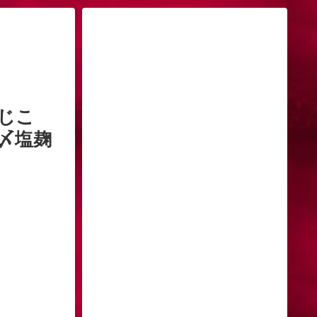
じこ
布〆塩麹