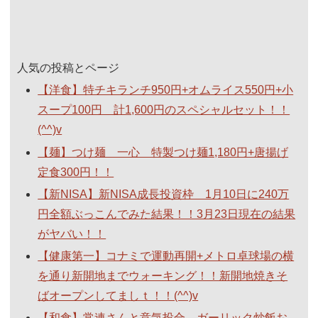
人気の投稿とページ
【洋食】特チキランチ950円+オムライス550円+小
スープ100円 計1,600円のスペシャルセット！！
(^^)v
【麺】つけ麺 一心 特製つけ麺1,180円+唐揚げ
定食300円！！
【新NISA】新NISA成長投資枠 1月10日に240万
円全額ぶっこんでみた結果！！3月23日現在の結果
がヤバい！！
【健康第一】コナミで運動再開+メトロ卓球場の横
を通り新開地までウォーキング！！新開地焼きそ
ばオープンしてましｔ！！(^^)v
【和食】常連さんと意気投合。ガーリック炒飯お