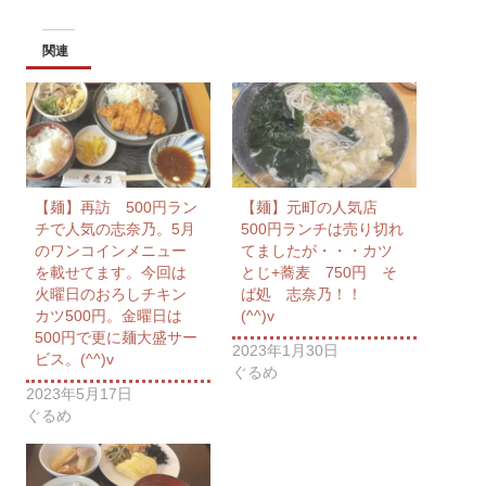
関連
【麺】再訪 500円ラン
【麺】元町の人気店
チで人気の志奈乃。5月
500円ランチは売り切れ
のワンコインメニュー
てましたが・・・カツ
を載せてます。今回は
とじ+蕎麦 750円 そ
火曜日のおろしチキン
ば処 志奈乃！！
カツ500円。金曜日は
(^^)v
500円で更に麺大盛サー
2023年1月30日
ビス。(^^)v
ぐるめ
2023年5月17日
ぐるめ