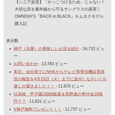
【シニア必見】「かっこつけるため」じゃない！
大切な目を紫外線から守るサングラスの真実｜
OWNDAYS『BACK in BLACK』キムタクモデル
購入記
表示数
神戸（兵庫）の美味しいお店を紹介
- 16,732 ビュ
ー
お問い合わせ
- 13,783 ビュー
本日、会社宛てにNHKからテレビ等受信機設置状
況の報告を4月15日（火）までに送付しなさいとお
達しが届きました！！
- 11,970 ビュー
社高校 甲子園2回戦敗退＆高野連の寄付金18億
円？？
- 11,831 ビュー
V神戸無料プレゼント！！
- 11,737 ビュー