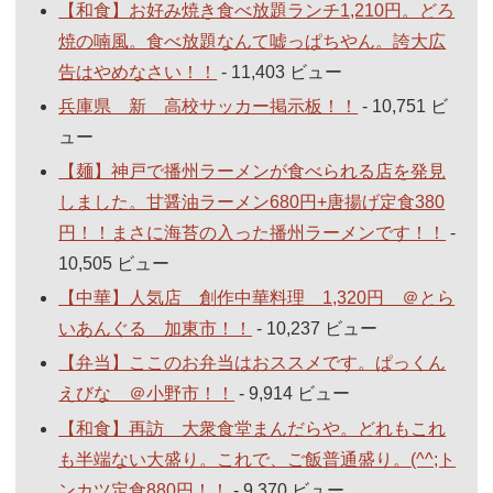
【和食】お好み焼き食べ放題ランチ1,210円。どろ
焼の喃風。食べ放題なんて嘘っぱちやん。誇大広
告はやめなさい！！
- 11,403 ビュー
兵庫県 新 高校サッカー掲示板！！
- 10,751 ビ
ュー
【麺】神戸で播州ラーメンが食べられる店を発見
しました。甘醤油ラーメン680円+唐揚げ定食380
円！！まさに海苔の入った播州ラーメンです！！
-
10,505 ビュー
【中華】人気店 創作中華料理 1,320円 ＠とら
いあんぐる 加東市！！
- 10,237 ビュー
【弁当】ここのお弁当はおススメです。ぱっくん
えびな ＠小野市！！
- 9,914 ビュー
【和食】再訪 大衆食堂まんだらや。どれもこれ
も半端ない大盛り。これで、ご飯普通盛り。(^^;ト
ンカツ定食880円！！
- 9,370 ビュー