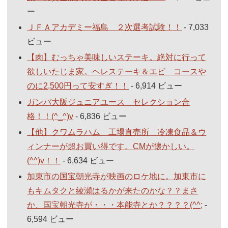
ー
ＪＦＡアカデミー福島 ２次選考試験！！
- 7,033
ビュー
【肉】むっちゃ美味しいステーキ。絶対に行って
欲しいたじま家。ヘレステーキ＆エビ コースや
のに2,500円って安すぎ！！
- 6,914 ビュー
ガンバ大阪ジュニアユース セレクション合
格！！(^_^)v
- 6,836 ビュー
【他】クワムラハム 工場直売所 冷凍食品＆ウ
ィンナーが超お買い得です。CMが懐かしい。
(^^)v！！
- 6,634 ビュー
加東市の国宝朝光寺が映画のロケ地に。加東市に
もキムタクと綾瀬はるかが来たのかな？？まさ
か、国宝朝光寺が・・・本能寺とか？？？？(^^;
-
6,594 ビュー