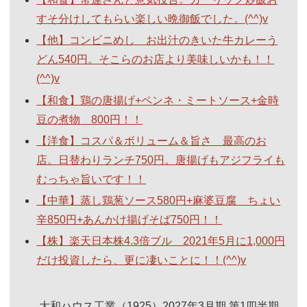
すそ分けしてもらい楽しい晩御飯でした。(^^)v
【他】コンビニめし お出汁のきいた牛カレーう
どん540円。そこらのお店より美味しいかも！！
(^^)v
【和食】鶏の唐揚げ+ペンネ・ミートソース+金時
豆の煮物 800円！！
【洋食】コスパ＆ボリューム＆旨さ 最高のお
店。日替わりランチ750円。唐揚げもアジフライも
むっちゃ旨いです！！
【中華】蒸し鶏葱ソース580円+麻婆豆腐 ちょい
辛850円+あんかけ揚げそば750円！！
【株】楽天日本株4.3倍ブル 2021年5月に1,000円
だけ投資したら、更に凄いことに！！(^^)v
大和ハウス工業（1925）2027年3月期 第1四半期