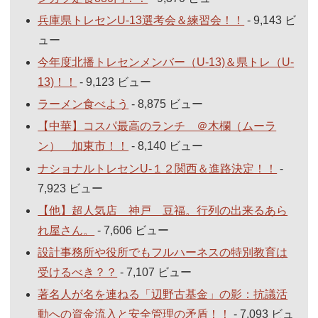
兵庫県トレセンU-13選考会＆練習会！！
- 9,143 ビ
ュー
今年度北播トレセンメンバー（U-13)＆県トレ（U-
13)！！
- 9,123 ビュー
ラーメン食べよう
- 8,875 ビュー
【中華】コスパ最高のランチ ＠木欄（ムーラ
ン） 加東市！！
- 8,140 ビュー
ナショナルトレセンU-１２関西＆進路決定！！
-
7,923 ビュー
【他】超人気店 神戸 豆福。行列の出来るあら
れ屋さん。
- 7,606 ビュー
設計事務所や役所でもフルハーネスの特別教育は
受けるべき？？
- 7,107 ビュー
著名人が名を連ねる「辺野古基金」の影：抗議活
動への資金流入と安全管理の矛盾！！
- 7,093 ビュ