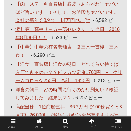
【肉 ステーキ百名店】麤皮（あらがわ）ヤバい
ほど旨いです！！そして、お値段もヤバいです。
会社の新年会3名で、14万円也。(^^;
- 6,592 ビュー
滝川第二高校サッカー部セレクション当日 2010
年8月30日！！
- 6,523 ビュー
【中華】中華の有名老舗店 ＠三木一貫楼 三木
市！！
- 6,290 ビュー
【洋食 百名店】洋食の朝日 どれくらい待てば
入店できるのか？？ビフカツ定食1700円 + クリ
ームコロッケ250円 合計 1950円
- 6,213 ビュー
洋食の朝日 どの時間に行くのが行列短い？検証
してみました。結果は？？
- 6,207 ビュー
高配当株 1位商船三井 36.2万円で100株買うと3
月末に26,000円（税込）の配当金が貰えますが買
いますか？？(^^;
- 6,143 ビュー
メニュー
ホーム
検索
トップ
サイドバー