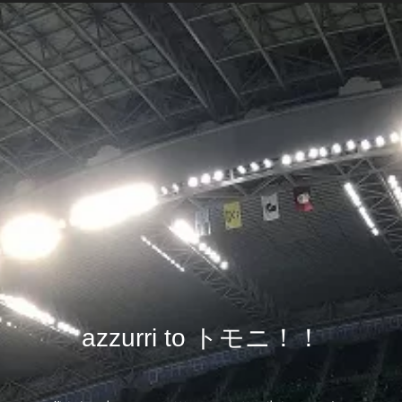
azzurri to トモニ！！