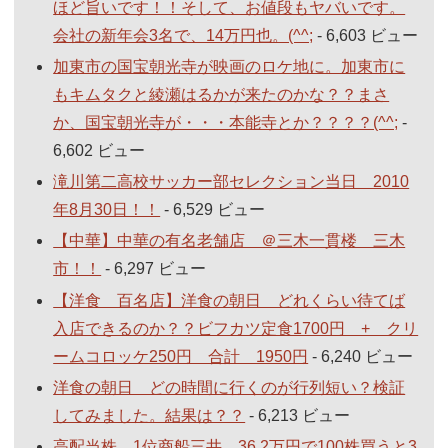
ほど旨いです！！そして、お値段もヤバいです。
会社の新年会3名で、14万円也。(^^;
- 6,603 ビュー
加東市の国宝朝光寺が映画のロケ地に。加東市に
もキムタクと綾瀬はるかが来たのかな？？まさ
か、国宝朝光寺が・・・本能寺とか？？？？(^^;
-
6,602 ビュー
滝川第二高校サッカー部セレクション当日 2010
年8月30日！！
- 6,529 ビュー
【中華】中華の有名老舗店 ＠三木一貫楼 三木
市！！
- 6,297 ビュー
【洋食 百名店】洋食の朝日 どれくらい待てば
入店できるのか？？ビフカツ定食1700円 + クリ
ームコロッケ250円 合計 1950円
- 6,240 ビュー
洋食の朝日 どの時間に行くのが行列短い？検証
してみました。結果は？？
- 6,213 ビュー
高配当株 1位商船三井 36.2万円で100株買うと3