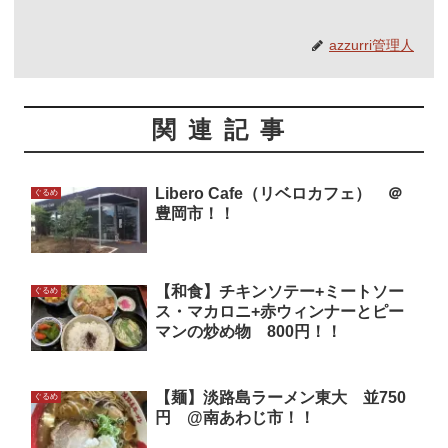
azzurri管理人
関連記事
Libero Cafe（リベロカフェ） ＠
ぐるめ
豊岡市！！
【和食】チキンソテー+ミートソー
ぐるめ
ス・マカロニ+赤ウィンナーとピー
マンの炒め物 800円！！
【麺】淡路島ラーメン東大 並750
ぐるめ
円 @南あわじ市！！