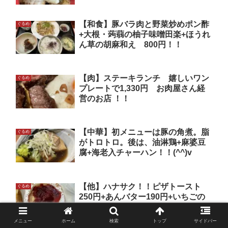
【和食】豚バラ肉と野菜炒めポン酢
ぐるめ
+大根・蒟蒻の柚子味噌田楽+ほうれ
ん草の胡麻和え 800円！！
【肉】ステーキランチ 嬉しいワン
ぐるめ
プレートで1,330円 お肉屋さん経
営のお店 ！！
【中華】初メニューは豚の角煮。脂
ぐるめ
がトロトロ。後は、油淋鶏+麻婆豆
腐+海老入チャーハン！！(^^)v
【他】ハナサク！！ピザトースト
ぐるめ
250円+あんバター190円+いちごの
コンフィチュール220円！！
メニュー
ホーム
検索
トップ
サイドバー