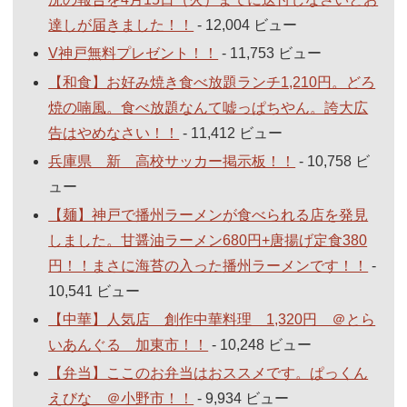
達しが届きました！！
- 12,004 ビュー
V神戸無料プレゼント！！
- 11,753 ビュー
【和食】お好み焼き食べ放題ランチ1,210円。どろ
焼の喃風。食べ放題なんて嘘っぱちやん。誇大広
告はやめなさい！！
- 11,412 ビュー
兵庫県 新 高校サッカー掲示板！！
- 10,758 ビ
ュー
【麺】神戸で播州ラーメンが食べられる店を発見
しました。甘醤油ラーメン680円+唐揚げ定食380
円！！まさに海苔の入った播州ラーメンです！！
-
10,541 ビュー
【中華】人気店 創作中華料理 1,320円 ＠とら
いあんぐる 加東市！！
- 10,248 ビュー
【弁当】ここのお弁当はおススメです。ぱっくん
えびな ＠小野市！！
- 9,934 ビュー