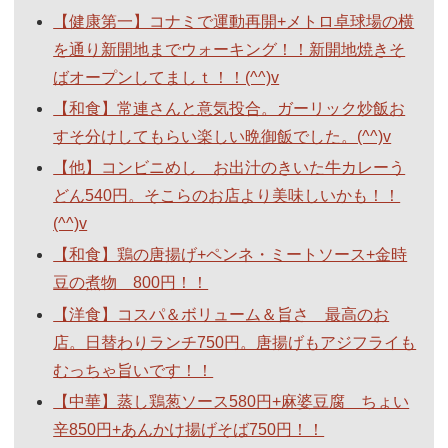
【健康第一】コナミで運動再開+メトロ卓球場の横
を通り新開地までウォーキング！！新開地焼きそ
ばオープンしてましｔ！！(^^)v
【和食】常連さんと意気投合。ガーリック炒飯お
すそ分けしてもらい楽しい晩御飯でした。(^^)v
【他】コンビニめし お出汁のきいた牛カレーう
どん540円。そこらのお店より美味しいかも！！
(^^)v
【和食】鶏の唐揚げ+ペンネ・ミートソース+金時
豆の煮物 800円！！
【洋食】コスパ＆ボリューム＆旨さ 最高のお
店。日替わりランチ750円。唐揚げもアジフライも
むっちゃ旨いです！！
【中華】蒸し鶏葱ソース580円+麻婆豆腐 ちょい
辛850円+あんかけ揚げそば750円！！