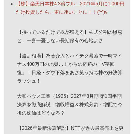
【株】楽天日本株4.3倍ブル 2021年5月に1,000円
だけ投資したら、更に凄いことに！！(^^)v
【持っているだけで株が増える】株式分割の恩恵
と、一喜一憂しない長期保有の心地よさ
【波乱相場】為替介入とハイテク暴落で一時マイ
ナス400万円の地獄…！からの奇跡の「V字回
復」！日経・ダウ下落をあざ笑う持ち株の好決算
ラッシュ！
大和ハウス工業（1925）2027年3月期 第1四半期
決算を徹底解説！増収増益＆株式分割・増配で今
後の株価はどうなる？
【2026年最新決算解説】NTTが過去最高売上を更