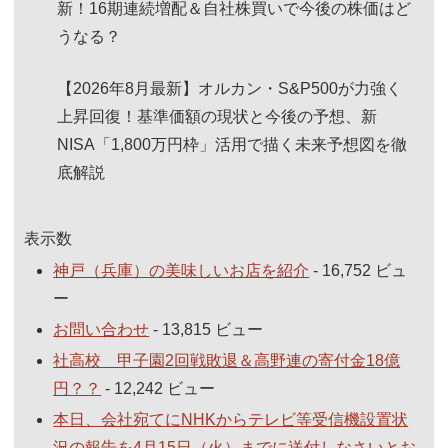
新！16期連続増配＆自社株買いで今後の株価はど
うなる？
【2026年8月最新】オルカン・S&P500が力強く
上昇回復！基準価額の現状と今後の予想、新
NISA「1,800万円枠」活用で描く未来予想図を徹
底解説
表示数
神戸（兵庫）の美味しいお店を紹介
- 16,752 ビュ
ー
お問い合わせ
- 13,815 ビュー
社高校 甲子園2回戦敗退＆高野連の寄付金18億
円？？
- 12,242 ビュー
本日、会社宛てにNHKからテレビ等受信機設置状
況の報告を4月15日（火）までに送付しなさいとお