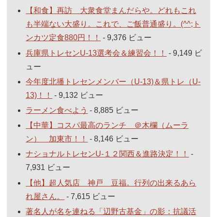
【和食】再訪 大衆食堂まんだらや。どれもこれ
も半端ない大盛り。これで、ご飯普通盛り。(^^;ト
ンカツ定食880円！！
- 9,376 ビュー
兵庫県トレセンU-13選考会＆練習会！！
- 9,149 ビ
ュー
今年度北播トレセンメンバー（U-13)＆県トレ（U-
13)！！
- 9,132 ビュー
ラーメン食べよう
- 8,885 ビュー
【中華】コスパ最高のランチ ＠木欄（ムーラ
ン） 加東市！！
- 8,146 ビュー
ナショナルトレセンU-１２関西＆進路決定！！
-
7,931 ビュー
【他】超人気店 神戸 豆福。行列の出来るあら
れ屋さん。
- 7,615 ビュー
著名人が名を連ねる「辺野古基金」の影：抗議活