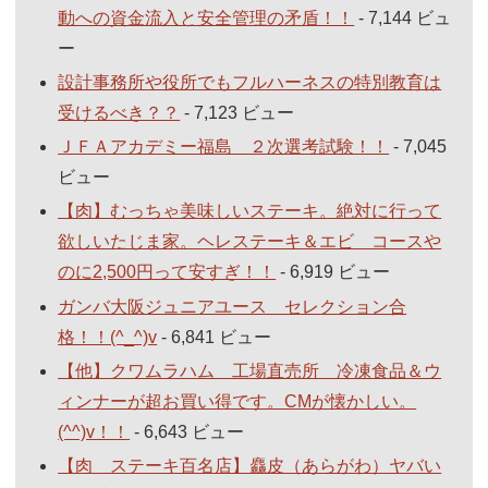
動への資金流入と安全管理の矛盾！！
- 7,144 ビュ
ー
設計事務所や役所でもフルハーネスの特別教育は
受けるべき？？
- 7,123 ビュー
ＪＦＡアカデミー福島 ２次選考試験！！
- 7,045
ビュー
【肉】むっちゃ美味しいステーキ。絶対に行って
欲しいたじま家。ヘレステーキ＆エビ コースや
のに2,500円って安すぎ！！
- 6,919 ビュー
ガンバ大阪ジュニアユース セレクション合
格！！(^_^)v
- 6,841 ビュー
【他】クワムラハム 工場直売所 冷凍食品＆ウ
ィンナーが超お買い得です。CMが懐かしい。
(^^)v！！
- 6,643 ビュー
【肉 ステーキ百名店】麤皮（あらがわ）ヤバい