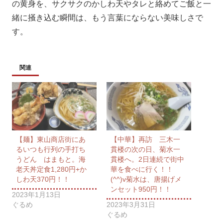
の黄身を、サクサクのかしわ天やタレと絡めてご飯と一
緒に掻き込む瞬間は、もう言葉にならない美味しさで
す。
関連
【麺】東山商店街にあ
【中華】再訪 三木一
るいつも行列の手打ち
貫楼の次の日、菊水一
うどん はまもと。海
貫楼へ。2日連続で街中
老天丼定食1,280円+か
華を食べに行く！！
しわ天370円！！
(^^)v菊水は、唐揚げメ
ンセット950円！！
2023年1月13日
ぐるめ
2023年3月31日
ぐるめ