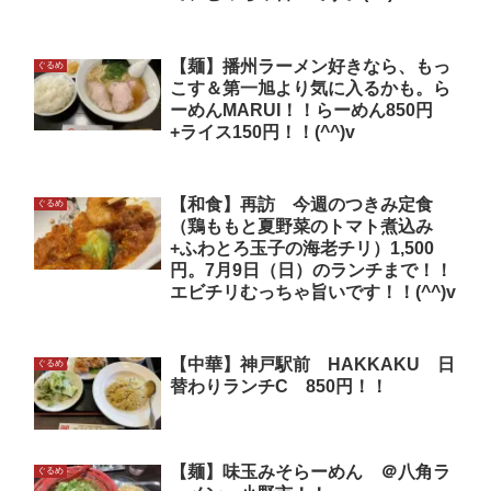
【麺】播州ラーメン好きなら、もっ
ぐるめ
こす＆第一旭より気に入るかも。ら
ーめんMARUI！！らーめん850円
+ライス150円！！(^^)v
【和食】再訪 今週のつきみ定食
ぐるめ
（鶏ももと夏野菜のトマト煮込み
+ふわとろ玉子の海老チリ）1,500
円。7月9日（日）のランチまで！！
エビチリむっちゃ旨いです！！(^^)v
【中華】神戸駅前 HAKKAKU 日
ぐるめ
替わりランチC 850円！！
【麺】味玉みそらーめん ＠八角ラ
ぐるめ