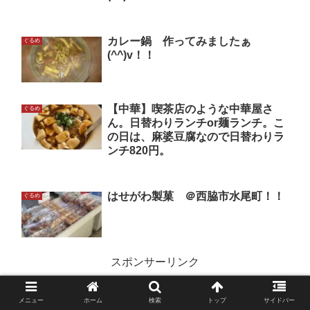
カレー鍋 作ってみましたぁ
ぐるめ
(^^)v！！
【中華】喫茶店のような中華屋さ
ぐるめ
ん。日替わりランチor麺ランチ。こ
の日は、麻婆豆腐なので日替わりラ
ンチ820円。
はせがわ製菓 ＠西脇市水尾町！！
ぐるめ
スポンサーリンク
メニュー
ホーム
検索
トップ
サイドバー