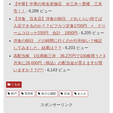
【中華】中華の有名老舗店 ＠三木一貫楼 三木
市！！
- 6,288 ビュー
【洋食 百名店】洋食の朝日 どれくらい待てば
入店できるのか？？ビフカツ定食1700円 + クリ
ームコロッケ250円 合計 1950円
- 6,205 ビュー
洋食の朝日 どの時間に行くのが行列短い？検証
してみました。結果は？？
- 6,203 ビュー
高配当株 1位商船三井 36.2万円で100株買うと3
月末に26,000円（税込）の配当金が貰えますが買
いますか？？(^^;
- 6,143 ビュー
ぐるめ
神戸
荒田町
湊川公園駅
豆福
あられ
スポンサーリンク