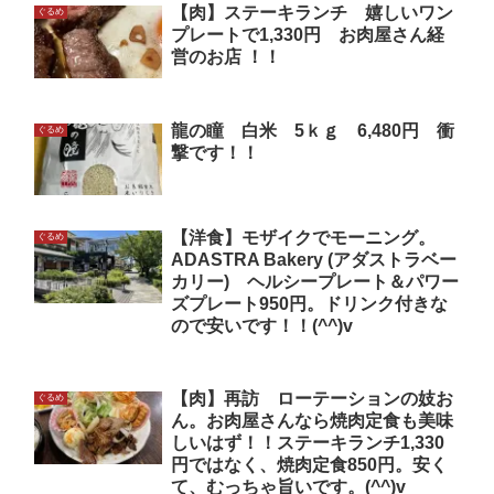
【肉】ステーキランチ 嬉しいワン
ぐるめ
プレートで1,330円 お肉屋さん経
営のお店 ！！
龍の瞳 白米 5ｋｇ 6,480円 衝
ぐるめ
撃です！！
【洋食】モザイクでモーニング。
ぐるめ
ADASTRA Bakery (アダストラベー
カリー) ヘルシープレート＆パワー
ズプレート950円。ドリンク付きな
ので安いです！！(^^)v
【肉】再訪 ローテーションの妓お
ぐるめ
ん。お肉屋さんなら焼肉定食も美味
しいはず！！ステーキランチ1,330
円ではなく、焼肉定食850円。安く
て、むっちゃ旨いです。(^^)v