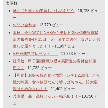
表示数
神戸（兵庫）の美味しいお店を紹介
- 16,728 ビュ
ー
お問い合わせ
- 13,779 ビュー
本日、会社宛てにNHKからテレビ等受信機設置状
況の報告を4月15日（火）までに送付しなさいとお
達しが届きました！！
- 11,957 ビュー
V神戸無料プレゼント！！
- 11,733 ビュー
社高校 甲子園2回戦敗退＆高野連の寄付金18億
円？？
- 11,722 ビュー
【和食】お好み焼き食べ放題ランチ1,210円。どろ
焼の喃風。食べ放題なんて嘘っぱちやん。誇大広
告はやめなさい！！
- 11,402 ビュー
兵庫県 新 高校サッカー掲示板！！
- 10,750 ビ
ュー