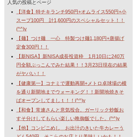
人気の投稿とページ
【洋食】特チキランチ950円+オムライス550円+小
スープ100円 計1,600円のスペシャルセット！！
(^^)v
【麺】つけ麺 一心 特製つけ麺1,180円+唐揚げ
定食300円！！
【新NISA】新NISA成長投資枠 1月10日に240万
円全額ぶっこんでみた結果！！3月23日現在の結果
がヤバい！！
【健康第一】コナミで運動再開+メトロ卓球場の横
を通り新開地までウォーキング！！新開地焼きそ
ばオープンしてましｔ！！(^^)v
【和食】常連さんと意気投合。ガーリック炒飯お
すそ分けしてもらい楽しい晩御飯でした。(^^)v
【他】コンビニめし お出汁のきいた牛カレーう
どん540円。そこらのお店より美味しいかも！！