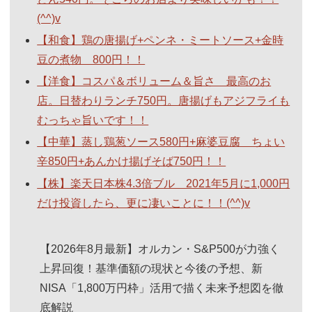
(^^)v
【和食】鶏の唐揚げ+ペンネ・ミートソース+金時
豆の煮物 800円！！
【洋食】コスパ＆ボリューム＆旨さ 最高のお
店。日替わりランチ750円。唐揚げもアジフライも
むっちゃ旨いです！！
【中華】蒸し鶏葱ソース580円+麻婆豆腐 ちょい
辛850円+あんかけ揚げそば750円！！
【株】楽天日本株4.3倍ブル 2021年5月に1,000円
だけ投資したら、更に凄いことに！！(^^)v
【2026年8月最新】オルカン・S&P500が力強く
上昇回復！基準価額の現状と今後の予想、新
NISA「1,800万円枠」活用で描く未来予想図を徹
底解説