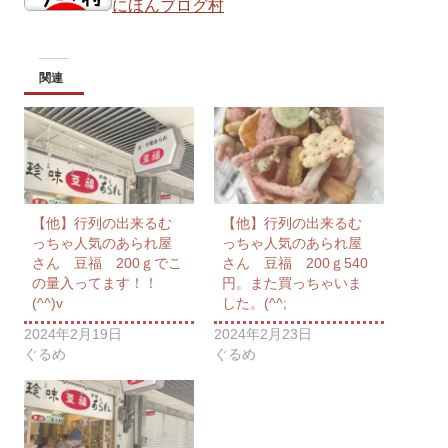
にほんブログ村
関連
【他】行列の出来るむ
【他】行列の出来るむ
っちゃ人気のあられ屋
っちゃ人気のあられ屋
さん 豆福 200ｇでこ
さん 豆福 200ｇ540
の量入ってます！！
円。また買っちゃいま
(^^)v
した。(^^;
2024年2月19日
2024年2月23日
ぐるめ
ぐるめ