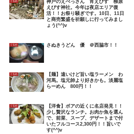
神戸のえべっさん 宵えびす 柳原
ぐるめ
えびす神社。今年は夜店エリア復
活！！お祭り騒ぎです。10日、11日
と商売繁盛を祈願しに行ってみまし
ょう(^^)v
さぬきうどん 優 ＠西脇市！！
ぐるめ
【麺】遠いけど旨い塩ラーメン わ
ぐるめ
河馬。塩元帥より好きかも。淡麗塩
らーめん 800円！！
【洋食】ボアの近くに名店発見！！
ぐるめ
少し贅沢なランチ。お肉か魚を選ん
で、前菜、スープ、デザートまで付
いたフルコース2,300円！！旨いで
す(^^)v