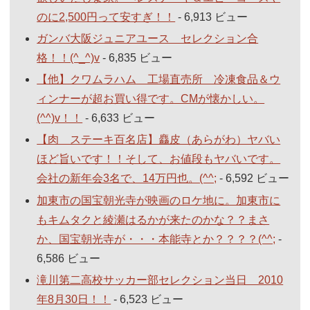
のに2,500円って安すぎ！！
- 6,913 ビュー
ガンバ大阪ジュニアユース セレクション合
格！！(^_^)v
- 6,835 ビュー
【他】クワムラハム 工場直売所 冷凍食品＆ウ
ィンナーが超お買い得です。CMが懐かしい。
(^^)v！！
- 6,633 ビュー
【肉 ステーキ百名店】麤皮（あらがわ）ヤバい
ほど旨いです！！そして、お値段もヤバいです。
会社の新年会3名で、14万円也。(^^;
- 6,592 ビュー
加東市の国宝朝光寺が映画のロケ地に。加東市に
もキムタクと綾瀬はるかが来たのかな？？まさ
か、国宝朝光寺が・・・本能寺とか？？？？(^^;
-
6,586 ビュー
滝川第二高校サッカー部セレクション当日 2010
年8月30日！！
- 6,523 ビュー