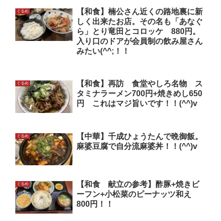
【和食】楠公さん近くの路地裏に新
ぐるめ
しく出来たお店。その名も「あなぐ
ら」とり竜田とコロッケ 880円。
入り口のドアが会員制の飲み屋さん
みたい(^^;！！
【和食】再訪 食堂やしろ名物 ス
ぐるめ
タミナラーメン700円+焼きめし650
円 これはマジ旨いです！！(^^)v
【中華】千成ひょうたんで晩御飯。
ぐるめ
麻婆豆腐で自分流麻婆丼！！(^^)v
【和食 献立の参考】酢豚+焼きビ
ぐるめ
ーフン+小松菜のピーナッツ和え
800円！！