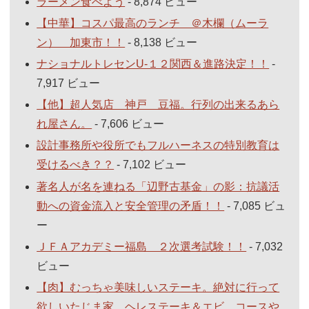
ラーメン食べよう
- 8,874 ビュー
【中華】コスパ最高のランチ ＠木欄（ムーラ
ン） 加東市！！
- 8,138 ビュー
ナショナルトレセンU-１２関西＆進路決定！！
-
7,917 ビュー
【他】超人気店 神戸 豆福。行列の出来るあら
れ屋さん。
- 7,606 ビュー
設計事務所や役所でもフルハーネスの特別教育は
受けるべき？？
- 7,102 ビュー
著名人が名を連ねる「辺野古基金」の影：抗議活
動への資金流入と安全管理の矛盾！！
- 7,085 ビュ
ー
ＪＦＡアカデミー福島 ２次選考試験！！
- 7,032
ビュー
【肉】むっちゃ美味しいステーキ。絶対に行って
欲しいたじま家。ヘレステーキ＆エビ コースや