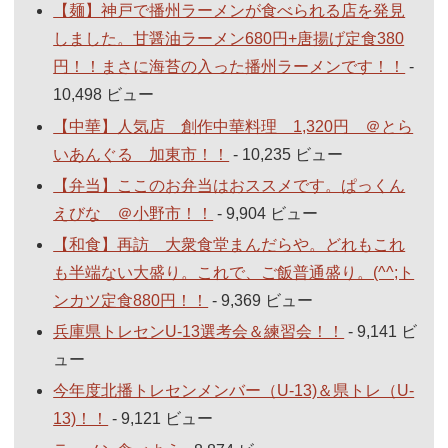
【麺】神戸で播州ラーメンが食べられる店を発見
しました。甘醤油ラーメン680円+唐揚げ定食380
円！！まさに海苔の入った播州ラーメンです！！
-
10,498 ビュー
【中華】人気店 創作中華料理 1,320円 ＠とら
いあんぐる 加東市！！
- 10,235 ビュー
【弁当】ここのお弁当はおススメです。ぱっくん
えびな ＠小野市！！
- 9,904 ビュー
【和食】再訪 大衆食堂まんだらや。どれもこれ
も半端ない大盛り。これで、ご飯普通盛り。(^^;ト
ンカツ定食880円！！
- 9,369 ビュー
兵庫県トレセンU-13選考会＆練習会！！
- 9,141 ビ
ュー
今年度北播トレセンメンバー（U-13)＆県トレ（U-
13)！！
- 9,121 ビュー