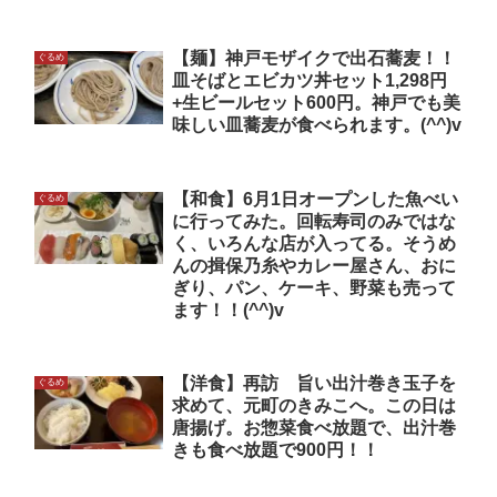
【麺】神戸モザイクで出石蕎麦！！
ぐるめ
皿そばとエビカツ丼セット1,298円
+生ビールセット600円。神戸でも美
味しい皿蕎麦が食べられます。(^^)v
【和食】6月1日オープンした魚べい
ぐるめ
に行ってみた。回転寿司のみではな
く、いろんな店が入ってる。そうめ
んの揖保乃糸やカレー屋さん、おに
ぎり、パン、ケーキ、野菜も売って
ます！！(^^)v
【洋食】再訪 旨い出汁巻き玉子を
ぐるめ
求めて、元町のきみこへ。この日は
唐揚げ。お惣菜食べ放題で、出汁巻
きも食べ放題で900円！！