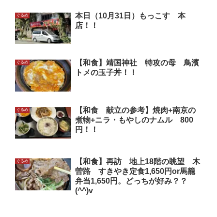
本日（10月31日）もっこす 本
ぐるめ
店！！
【和食】靖国神社 特攻の母 鳥濱
ぐるめ
トメの玉子丼！！
【和食 献立の参考】焼肉+南京の
ぐるめ
煮物+ニラ・もやしのナムル 800
円！！
【和食】再訪 地上18階の眺望 木
ぐるめ
曽路 すきやき定食1,650円or馬籠
弁当1,650円。どっちが好み？？
(^^)v