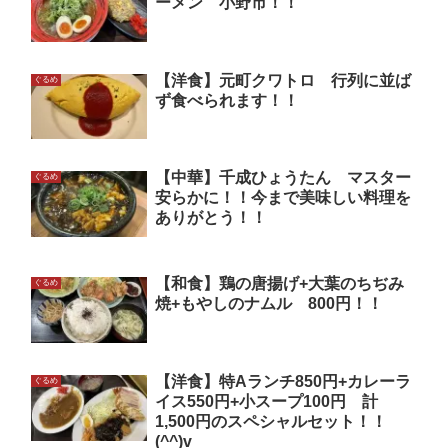
ーメン 小野市！！
【洋食】元町クワトロ 行列に並ば
ぐるめ
ず食べられます！！
【中華】千成ひょうたん マスター
ぐるめ
安らかに！！今まで美味しい料理を
ありがとう！！
【和食】鶏の唐揚げ+大葉のちぢみ
ぐるめ
焼+もやしのナムル 800円！！
【洋食】特Aランチ850円+カレーラ
ぐるめ
イス550円+小スープ100円 計
1,500円のスペシャルセット！！
(^^)v