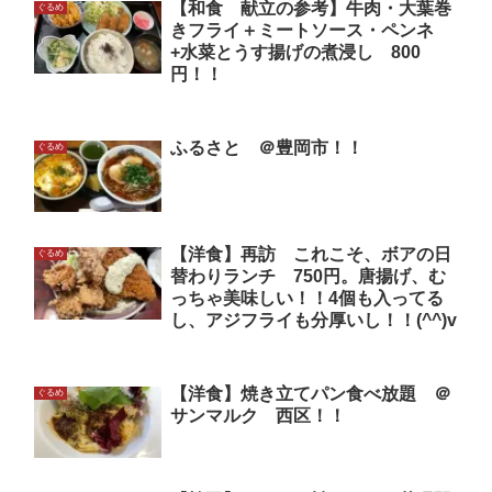
【和食 献立の参考】牛肉・大葉巻
ぐるめ
きフライ＋ミートソース・ペンネ
+水菜とうす揚げの煮浸し 800
円！！
ふるさと ＠豊岡市！！
ぐるめ
【洋食】再訪 これこそ、ボアの日
ぐるめ
替わりランチ 750円。唐揚げ、む
っちゃ美味しい！！4個も入ってる
し、アジフライも分厚いし！！(^^)v
【洋食】焼き立てパン食べ放題 ＠
ぐるめ
サンマルク 西区！！