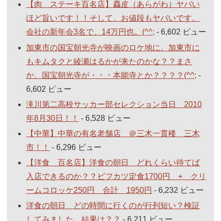
【肉 ステーキ百名店】麤皮（あらがわ）ヤバい
ほど旨いです！！そして、お値段もヤバいです。
会社の新年会3名で、14万円也。(^^;
- 6,602 ビュー
加東市の国宝朝光寺が映画のロケ地に。加東市に
もキムタクと綾瀬はるかが来たのかな？？まさ
か、国宝朝光寺が・・・本能寺とか？？？？(^^;
-
6,602 ビュー
滝川第二高校サッカー部セレクション当日 2010
年8月30日！！
- 6,528 ビュー
【中華】中華の有名老舗店 ＠三木一貫楼 三木
市！！
- 6,296 ビュー
【洋食 百名店】洋食の朝日 どれくらい待てば
入店できるのか？？ビフカツ定食1700円 + クリ
ームコロッケ250円 合計 1950円
- 6,232 ビュー
洋食の朝日 どの時間に行くのが行列短い？検証
してみました。結果は？？
- 6,211 ビュー