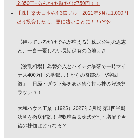
辛850円+あんかけ揚げそば750円！！
【株】楽天日本株4.3倍ブル 2021年5月に1,000円
だけ投資したら、更に凄いことに！！(^^)v
【持っているだけで株が増える】株式分割の恩恵
と、一喜一憂しない長期保有の心地よさ
【波乱相場】為替介入とハイテク暴落で一時マイ
ナス400万円の地獄…！からの奇跡の「V字回
復」！日経・ダウ下落をあざ笑う持ち株の好決算
ラッシュ！
大和ハウス工業（1925）2027年3月期 第1四半期
決算を徹底解説！増収増益＆株式分割・増配で今
後の株価はどうなる？