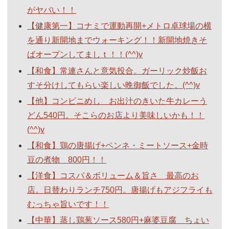
がヤバい！！
【健康第一】コナミで運動再開+メトロ卓球場の横
を通り新開地までウォーキング！！新開地焼きそ
ばオープンしてましｔ！！(^^)v
【和食】常連さんと意気投合。ガーリック炒飯お
すそ分けしてもらい楽しい晩御飯でした。(^^)v
【他】コンビニめし お出汁のきいた牛カレーう
どん540円。そこらのお店より美味しいかも！！
(^^)v
【和食】鶏の唐揚げ+ペンネ・ミートソース+金時
豆の煮物 800円！！
【洋食】コスパ＆ボリューム＆旨さ 最高のお
店。日替わりランチ750円。唐揚げもアジフライも
むっちゃ旨いです！！
【中華】蒸し鶏葱ソース580円+麻婆豆腐 ちょい