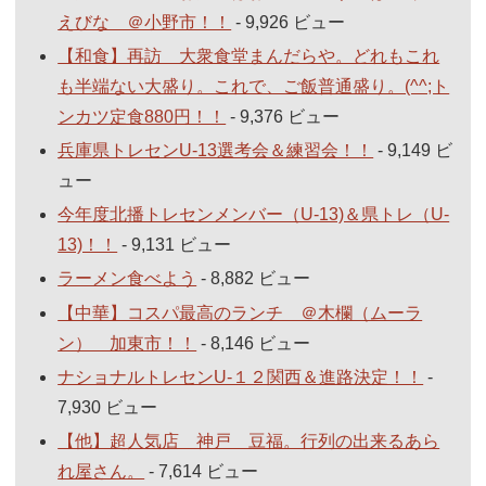
えびな ＠小野市！！
- 9,926 ビュー
【和食】再訪 大衆食堂まんだらや。どれもこれ
も半端ない大盛り。これで、ご飯普通盛り。(^^;ト
ンカツ定食880円！！
- 9,376 ビュー
兵庫県トレセンU-13選考会＆練習会！！
- 9,149 ビ
ュー
今年度北播トレセンメンバー（U-13)＆県トレ（U-
13)！！
- 9,131 ビュー
ラーメン食べよう
- 8,882 ビュー
【中華】コスパ最高のランチ ＠木欄（ムーラ
ン） 加東市！！
- 8,146 ビュー
ナショナルトレセンU-１２関西＆進路決定！！
-
7,930 ビュー
【他】超人気店 神戸 豆福。行列の出来るあら
れ屋さん。
- 7,614 ビュー