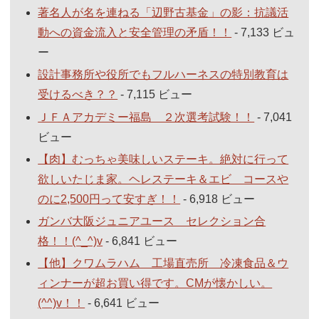
著名人が名を連ねる「辺野古基金」の影：抗議活
動への資金流入と安全管理の矛盾！！
- 7,133 ビュ
ー
設計事務所や役所でもフルハーネスの特別教育は
受けるべき？？
- 7,115 ビュー
ＪＦＡアカデミー福島 ２次選考試験！！
- 7,041
ビュー
【肉】むっちゃ美味しいステーキ。絶対に行って
欲しいたじま家。ヘレステーキ＆エビ コースや
のに2,500円って安すぎ！！
- 6,918 ビュー
ガンバ大阪ジュニアユース セレクション合
格！！(^_^)v
- 6,841 ビュー
【他】クワムラハム 工場直売所 冷凍食品＆ウ
ィンナーが超お買い得です。CMが懐かしい。
(^^)v！！
- 6,641 ビュー