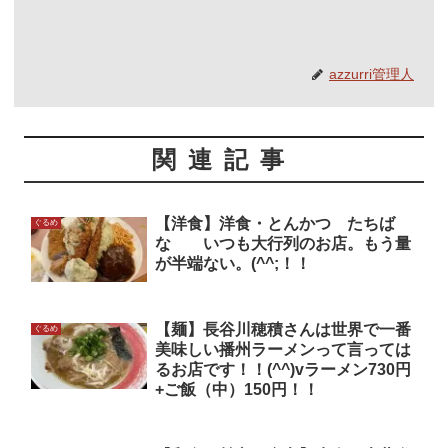
azzurri管理人
関連記事
【洋食】洋食・とんかつ たちば
ぐるめ
な いつも大行列のお店。もう量
が半端ない。(^^;！！
【麺】長谷川穂積さんは世界で一番
ぐるめ
美味しい播州ラーメンって言っては
るお店です！！(^^)vラーメン730円
+ご飯（中）150円！！