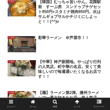
【韓国】むっちゃ旨いやん。花隈駅
ぐるめ
前 すーぷ房 スンドゥブチゲセッ
ト950円+スタミナ焼肉950円。次は
サムギョプサルかチジミにしよっ
と！！(^^)v
彩華ラーメン ＠芦屋市！！
ぐるめ
【中華】神戸新開地。やっぱり行列
ぐるめ
の人気店。町中華の名店。安くて美
味しいので毎週通いたくなるお店で
す！！
【麺】ラーメン第2弾。播州ラーメ
ぐるめ
ンで一番大好きなお店。超人気店
内橋ラーメン。いつものラーメン
メニュー
ホーム
検索
トップ
サイドバー
（中）940円+餃子420円+おにぎり