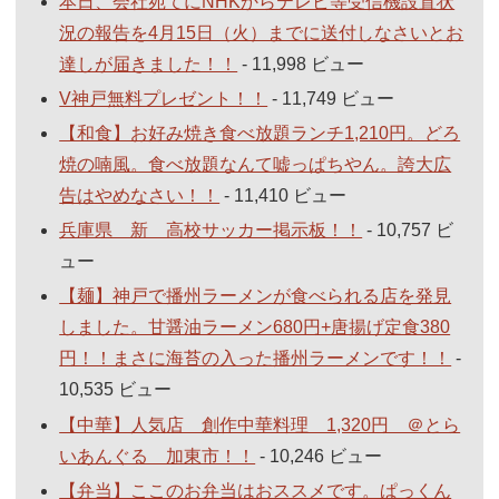
本日、会社宛てにNHKからテレビ等受信機設置状
況の報告を4月15日（火）までに送付しなさいとお
達しが届きました！！
- 11,998 ビュー
V神戸無料プレゼント！！
- 11,749 ビュー
【和食】お好み焼き食べ放題ランチ1,210円。どろ
焼の喃風。食べ放題なんて嘘っぱちやん。誇大広
告はやめなさい！！
- 11,410 ビュー
兵庫県 新 高校サッカー掲示板！！
- 10,757 ビ
ュー
【麺】神戸で播州ラーメンが食べられる店を発見
しました。甘醤油ラーメン680円+唐揚げ定食380
円！！まさに海苔の入った播州ラーメンです！！
-
10,535 ビュー
【中華】人気店 創作中華料理 1,320円 ＠とら
いあんぐる 加東市！！
- 10,246 ビュー
【弁当】ここのお弁当はおススメです。ぱっくん