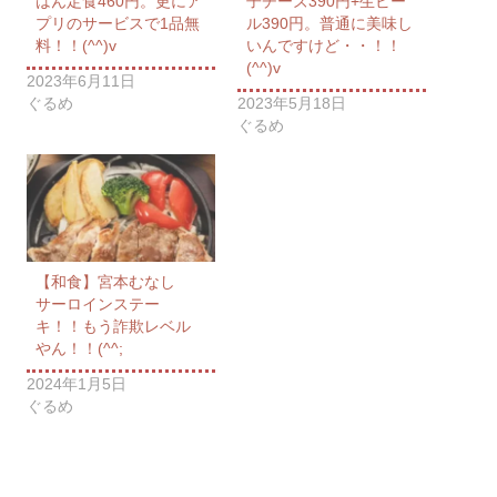
はん定食460円。更にア
子チーズ390円+生ビー
プリのサービスで1品無
ル390円。普通に美味し
料！！(^^)v
いんですけど・・！！
(^^)v
2023年6月11日
ぐるめ
2023年5月18日
ぐるめ
【和食】宮本むなし
サーロインステー
キ！！もう詐欺レベル
やん！！(^^;
2024年1月5日
ぐるめ