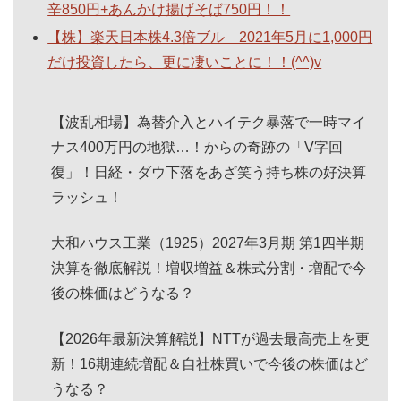
辛850円+あんかけ揚げそば750円！！
【株】楽天日本株4.3倍ブル 2021年5月に1,000円
だけ投資したら、更に凄いことに！！(^^)v
【波乱相場】為替介入とハイテク暴落で一時マイ
ナス400万円の地獄…！からの奇跡の「V字回
復」！日経・ダウ下落をあざ笑う持ち株の好決算
ラッシュ！
大和ハウス工業（1925）2027年3月期 第1四半期
決算を徹底解説！増収増益＆株式分割・増配で今
後の株価はどうなる？
【2026年最新決算解説】NTTが過去最高売上を更
新！16期連続増配＆自社株買いで今後の株価はど
うなる？