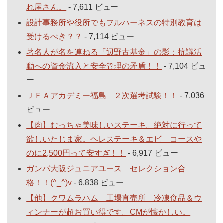
れ屋さん。
- 7,611 ビュー
設計事務所や役所でもフルハーネスの特別教育は
受けるべき？？
- 7,114 ビュー
著名人が名を連ねる「辺野古基金」の影：抗議活
動への資金流入と安全管理の矛盾！！
- 7,104 ビュ
ー
ＪＦＡアカデミー福島 ２次選考試験！！
- 7,036
ビュー
【肉】むっちゃ美味しいステーキ。絶対に行って
欲しいたじま家。ヘレステーキ＆エビ コースや
のに2,500円って安すぎ！！
- 6,917 ビュー
ガンバ大阪ジュニアユース セレクション合
格！！(^_^)v
- 6,838 ビュー
【他】クワムラハム 工場直売所 冷凍食品＆ウ
ィンナーが超お買い得です。CMが懐かしい。