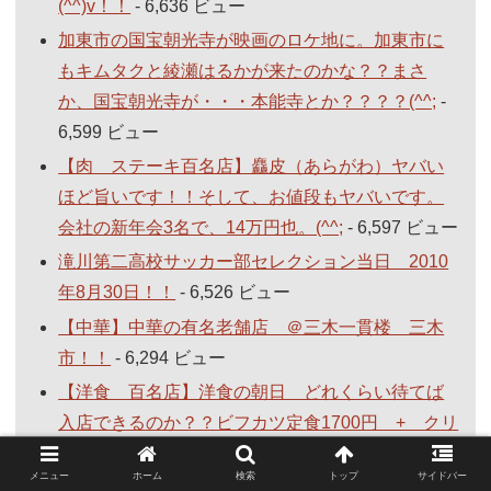
(^^)v！！
- 6,636 ビュー
加東市の国宝朝光寺が映画のロケ地に。加東市に
もキムタクと綾瀬はるかが来たのかな？？まさ
か、国宝朝光寺が・・・本能寺とか？？？？(^^;
-
6,599 ビュー
【肉 ステーキ百名店】麤皮（あらがわ）ヤバい
ほど旨いです！！そして、お値段もヤバいです。
会社の新年会3名で、14万円也。(^^;
- 6,597 ビュー
滝川第二高校サッカー部セレクション当日 2010
年8月30日！！
- 6,526 ビュー
【中華】中華の有名老舗店 ＠三木一貫楼 三木
市！！
- 6,294 ビュー
【洋食 百名店】洋食の朝日 どれくらい待てば
入店できるのか？？ビフカツ定食1700円 + クリ
ームコロッケ250円 合計 1950円
- 6,223 ビュー
メニュー
ホーム
検索
トップ
サイドバー
洋食の朝日 どの時間に行くのが行列短い？検証