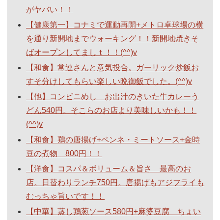
がヤバい！！
【健康第一】コナミで運動再開+メトロ卓球場の横
を通り新開地までウォーキング！！新開地焼きそ
ばオープンしてましｔ！！(^^)v
【和食】常連さんと意気投合。ガーリック炒飯お
すそ分けしてもらい楽しい晩御飯でした。(^^)v
【他】コンビニめし お出汁のきいた牛カレーう
どん540円。そこらのお店より美味しいかも！！
(^^)v
【和食】鶏の唐揚げ+ペンネ・ミートソース+金時
豆の煮物 800円！！
【洋食】コスパ＆ボリューム＆旨さ 最高のお
店。日替わりランチ750円。唐揚げもアジフライも
むっちゃ旨いです！！
【中華】蒸し鶏葱ソース580円+麻婆豆腐 ちょい