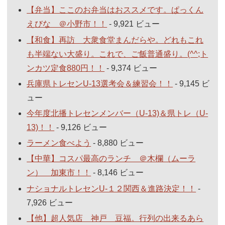
【弁当】ここのお弁当はおススメです。ぱっくん
えびな ＠小野市！！
- 9,921 ビュー
【和食】再訪 大衆食堂まんだらや。どれもこれ
も半端ない大盛り。これで、ご飯普通盛り。(^^;ト
ンカツ定食880円！！
- 9,374 ビュー
兵庫県トレセンU-13選考会＆練習会！！
- 9,145 ビ
ュー
今年度北播トレセンメンバー（U-13)＆県トレ（U-
13)！！
- 9,126 ビュー
ラーメン食べよう
- 8,880 ビュー
【中華】コスパ最高のランチ ＠木欄（ムーラ
ン） 加東市！！
- 8,146 ビュー
ナショナルトレセンU-１２関西＆進路決定！！
-
7,926 ビュー
【他】超人気店 神戸 豆福。行列の出来るあら