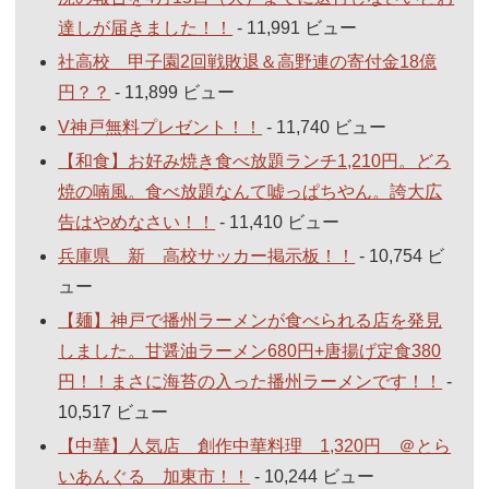
達しが届きました！！
- 11,991 ビュー
社高校 甲子園2回戦敗退＆高野連の寄付金18億
円？？
- 11,899 ビュー
V神戸無料プレゼント！！
- 11,740 ビュー
【和食】お好み焼き食べ放題ランチ1,210円。どろ
焼の喃風。食べ放題なんて嘘っぱちやん。誇大広
告はやめなさい！！
- 11,410 ビュー
兵庫県 新 高校サッカー掲示板！！
- 10,754 ビ
ュー
【麺】神戸で播州ラーメンが食べられる店を発見
しました。甘醤油ラーメン680円+唐揚げ定食380
円！！まさに海苔の入った播州ラーメンです！！
-
10,517 ビュー
【中華】人気店 創作中華料理 1,320円 ＠とら
いあんぐる 加東市！！
- 10,244 ビュー