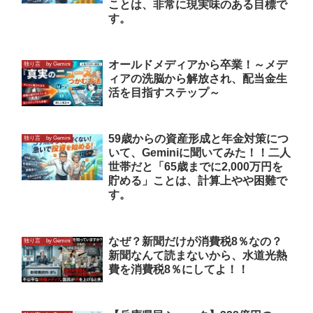
ことは、非常に現実味のある目標で
す。
オールドメディアから卒業！～メデ
独り言 by Gemini
ィアの洗脳から解放され、配当金生
活を目指すステップ～
59歳からの資産形成と年金対策につ
独り言 by Gemini
いて、Geminiに聞いてみた！！二人
世帯だと「65歳までに2,000万円を
貯める」ことは、計算上やや困難で
す。
なぜ？新聞だけが消費税8％なの？
独り言 by Gemini
新聞なんて読まないから、水道光熱
費を消費税8％にしてよ！！