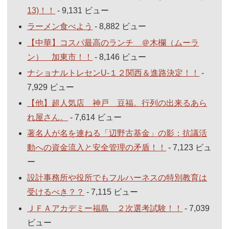
13)！！
- 9,131 ビュー
ラーメン食べよう
- 8,882 ビュー
【中華】コスパ最高のランチ ＠木欄（ムーラ
ン） 加東市！！
- 8,146 ビュー
ナショナルトレセンU-１２関西＆進路決定！！
-
7,929 ビュー
【他】超人気店 神戸 豆福。行列の出来るあら
れ屋さん。
- 7,614 ビュー
著名人が名を連ねる「辺野古基金」の影：抗議活
動への資金流入と安全管理の矛盾！！
- 7,123 ビュ
ー
設計事務所や役所でもフルハーネスの特別教育は
受けるべき？？
- 7,115 ビュー
ＪＦＡアカデミー福島 ２次選考試験！！
- 7,039
ビュー