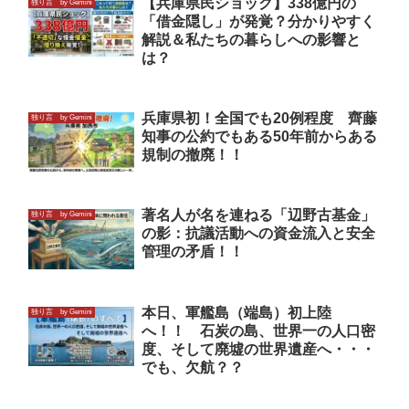
【兵庫県民ショック】338億円の
独り言 by Gemini
「借金隠し」が発覚？分かりやすく
解説＆私たちの暮らしへの影響と
は？
兵庫県初！全国でも20例程度 齊藤
独り言 by Gemini
知事の公約でもある50年前からある
規制の撤廃！！
著名人が名を連ねる「辺野古基金」
独り言 by Gemini
の影：抗議活動への資金流入と安全
管理の矛盾！！
本日、軍艦島（端島）初上陸
独り言 by Gemini
へ！！ 石炭の島、世界一の人口密
度、そして廃墟の世界遺産へ・・・
でも、欠航？？