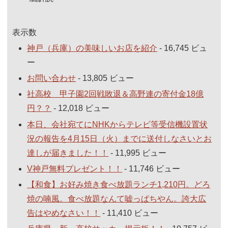
表示数
神戸（兵庫）の美味しいお店を紹介
- 16,745 ビュ
ー
お問い合わせ
- 13,805 ビュー
社高校 甲子園2回戦敗退＆高野連の寄付金18億
円？？
- 12,018 ビュー
本日、会社宛てにNHKからテレビ等受信機設置状
況の報告を4月15日（火）までに送付しなさいとお
達しが届きました！！
- 11,995 ビュー
V神戸無料プレゼント！！
- 11,746 ビュー
【和食】お好み焼き食べ放題ランチ1,210円。どろ
焼の喃風。食べ放題なんて嘘っぱちやん。誇大広
告はやめなさい！！
- 11,410 ビュー