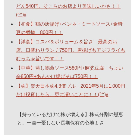
どん540円。そこらのお店より美味しいかも！！
(^^)v
【和食】鶏の唐揚げ+ペンネ・ミートソース+金時
豆の煮物 800円！！
【洋食】コスパ＆ボリューム＆旨さ 最高のお
店。日替わりランチ750円。唐揚げもアジフライも
むっちゃ旨いです！！
【中華】蒸し鶏葱ソース580円+麻婆豆腐 ちょい
辛850円+あんかけ揚げそば750円！！
【株】楽天日本株4.3倍ブル 2021年5月に1,000円
だけ投資したら、更に凄いことに！！(^^)v
【持っているだけで株が増える】株式分割の恩恵
と、一喜一憂しない長期保有の心地よさ