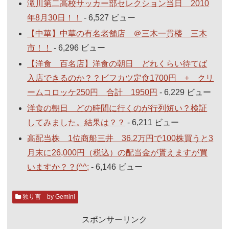
滝川第二高校サッカー部セレクション当日 2010
年8月30日！！
- 6,527 ビュー
【中華】中華の有名老舗店 ＠三木一貫楼 三木
市！！
- 6,296 ビュー
【洋食 百名店】洋食の朝日 どれくらい待てば
入店できるのか？？ビフカツ定食1700円 + クリ
ームコロッケ250円 合計 1950円
- 6,229 ビュー
洋食の朝日 どの時間に行くのが行列短い？検証
してみました。結果は？？
- 6,211 ビュー
高配当株 1位商船三井 36.2万円で100株買うと3
月末に26,000円（税込）の配当金が貰えますが買
いますか？？(^^;
- 6,146 ビュー
独り言 by Gemini
スポンサーリンク