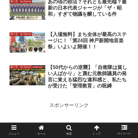
あの頃の部活？それとも最先端？最
独り言 by Gemini
新の日本代表ジャージが「ザ・昭
和」すぎて物議を醸している件
【入場無料】まち全体が最高のステ
独り言 by Gemini
ージに！「第24回 神戸新開地音楽
祭」いよいよ開催！！
【50代からの逆襲】「自衛隊は貧し
独り言 by Gemini
い人ばかり」と蔑む元教師議員の発
言に覚える猛烈な違和感と、私たち
が受けた「管理教育」の呪縛
スポンサーリンク
メニュー
ホーム
検索
トップ
サイドバー