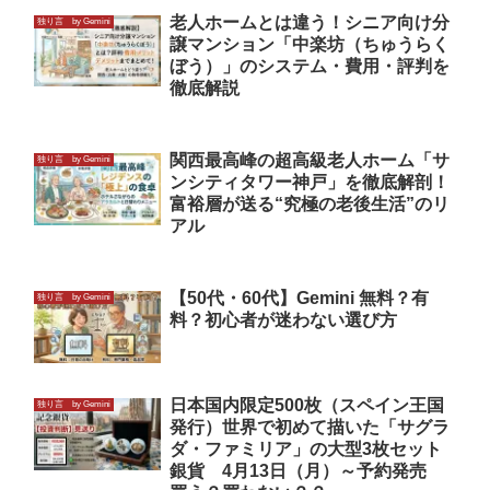
老人ホームとは違う！シニア向け分
独り言 by Gemini
譲マンション「中楽坊（ちゅうらく
ぼう）」のシステム・費用・評判を
徹底解説
関西最高峰の超高級老人ホーム「サ
独り言 by Gemini
ンシティタワー神戸」を徹底解剖！
富裕層が送る“究極の老後生活”のリ
アル
【50代・60代】Gemini 無料？有
独り言 by Gemini
料？初心者が迷わない選び方
日本国内限定500枚（スペイン王国
独り言 by Gemini
発行）世界で初めて描いた「サグラ
ダ・ファミリア」の大型3枚セット
銀貨 4月13日（月）～予約発売