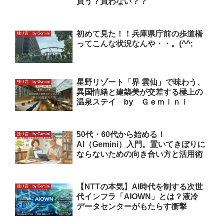
買う？買わない？？
初めて見た！！兵庫県庁前の歩道橋
独り言 by Gemini
ってこんな状況なんや・・。(^^;
星野リゾート「界 雲仙」で味わう、
独り言 by Gemini
異国情緒と建築美が交差する極上の
温泉ステイ by Ｇｅｍｉｎｉ
50代・60代から始める！
独り言 by Gemini
AI（Gemini）入門。置いてきぼりに
ならないための向き合い方と活用術
【NTTの本気】AI時代を制する次世
独り言 by Gemini
代インフラ「AIOWN」とは？液冷
データセンターがもたらす衝撃