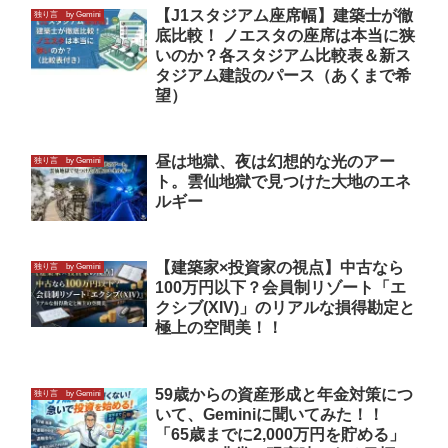
【J1スタジアム座席幅】建築士が徹
独り言 by Gemini
底比較！ ノエスタの座席は本当に狭
いのか？各スタジアム比較表＆新ス
タジアム建設のパース（あくまで希
望）
昼は地獄、夜は幻想的な光のアー
独り言 by Gemini
ト。雲仙地獄で見つけた大地のエネ
ルギー
【建築家×投資家の視点】中古なら
独り言 by Gemini
100万円以下？会員制リゾート「エ
クシブ(XIV)」のリアルな損得勘定と
極上の空間美！！
59歳からの資産形成と年金対策につ
独り言 by Gemini
いて、Geminiに聞いてみた！！
「65歳までに2,000万円を貯める」