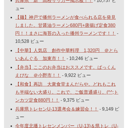
兵庫県 新 高校サッカー掲示板！！
- 10,757 ビ
ュー
【麺】神戸で播州ラーメンが食べられる店を発見
しました。甘醤油ラーメン680円+唐揚げ定食380
円！！まさに海苔の入った播州ラーメンです！！
-
10,528 ビュー
【中華】人気店 創作中華料理 1,320円 ＠とら
いあんぐる 加東市！！
- 10,246 ビュー
【弁当】ここのお弁当はおススメです。ぱっくん
えびな ＠小野市！！
- 9,922 ビュー
【和食】再訪 大衆食堂まんだらや。どれもこれ
も半端ない大盛り。これで、ご飯普通盛り。(^^;ト
ンカツ定食880円！！
- 9,375 ビュー
兵庫県トレセンU-13選考会＆練習会！！
- 9,149 ビ
ュー
今年度北播トレセンメンバー（U-13)＆県トレ（U-