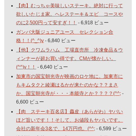
【肉】むっちゃ美味しいステーキ。絶対に行って
欲しいたじま家。ヘレステーキ＆エビ コースや
のに2,500円って安すぎ！！
- 6,918 ビュー
ガンバ大阪ジュニアユース セレクション合
格！！(^_^)v
- 6,840 ビュー
【他】クワムラハム 工場直売所 冷凍食品＆ウ
ィンナーが超お買い得です。CMが懐かしい。
(^^)v！！
- 6,640 ビュー
加東市の国宝朝光寺が映画のロケ地に。加東市に
もキムタクと綾瀬はるかが来たのかな？？まさ
か、国宝朝光寺が・・・本能寺とか？？？？(^^;
-
6,600 ビュー
【肉 ステーキ百名店】麤皮（あらがわ）ヤバい
ほど旨いです！！そして、お値段もヤバいです。
会社の新年会3名で、14万円也。(^^;
- 6,599 ビュー