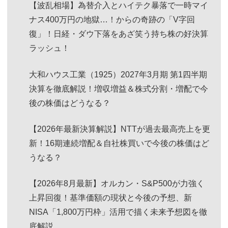
【波乱相場】為替介入とハイテク暴落で一時マイ
ナス400万円の地獄…！からの奇跡の「V字回
復」！日経・ダウ下落をあざ笑う持ち株の好決算
ラッシュ！
大和ハウス工業（1925）2027年3月期 第1四半期
決算を徹底解説！増収増益＆株式分割・増配で今
後の株価はどうなる？
【2026年最新決算解説】NTTが過去最高売上を更
新！16期連続増配＆自社株買いで今後の株価はど
うなる？
【2026年8月最新】オルカン・S&P500が力強く
上昇回復！基準価額の現状と今後の予想、新
NISA「1,800万円枠」活用で描く未来予想図を徹
底解説