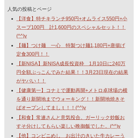
人気の投稿とページ
【洋食】特チキランチ950円+オムライス550円+小
スープ100円 計1,600円のスペシャルセット！！
(^^)v
【麺】つけ麺 一心 特製つけ麺1,180円+唐揚げ
定食300円！！
【新NISA】新NISA成長投資枠 1月10日に240万
円全額ぶっこんでみた結果！！3月23日現在の結果
がヤバい！！
【健康第一】コナミで運動再開+メトロ卓球場の横
を通り新開地までウォーキング！！新開地焼きそ
ばオープンしてましｔ！！(^^)v
【和食】常連さんと意気投合。ガーリック炒飯お
すそ分けしてもらい楽しい晩御飯でした。(^^)v
【他】コンビニめし お出汁のきいた牛カレーう