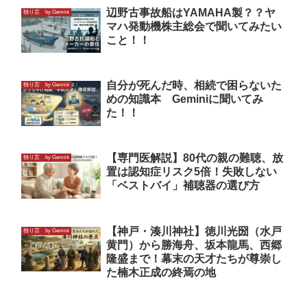
辺野古事故船はYAMAHA製？？ヤ
独り言 by Gemini
マハ発動機株主総会で聞いてみたい
こと！！
自分が死んだ時、相続で困らないた
独り言 by Gemini
めの知識本 Geminiに聞いてみ
た！！
【専門医解説】80代の親の難聴、放
独り言 by Gemini
置は認知症リスク5倍！失敗しない
「ベストバイ」補聴器の選び方
【神戸・湊川神社】徳川光圀（水戸
独り言 by Gemini
黄門）から勝海舟、坂本龍馬、西郷
隆盛まで！幕末の天才たちが尊崇し
た楠木正成の終焉の地