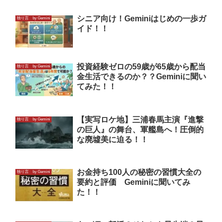
シニア向け！Geminiはじめの一歩ガ
独り言 by Gemini
イド！！
投資経験ゼロの59歳が65歳から配当
独り言 by Gemini
金生活できるのか？？Geminiに聞い
てみた！！
【実写ロケ地】三浦春馬主演『進撃
独り言 by Gemini
の巨人』の舞台、軍艦島へ！圧倒的
な廃墟美に迫る！！
お金持ち100人の秘密の習慣大全の
独り言 by Gemini
要約と評価 Geminiに聞いてみ
た！！