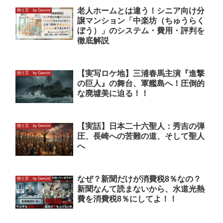
老人ホームとは違う！シニア向け分
独り言 by Gemini
譲マンション「中楽坊（ちゅうらく
ぼう）」のシステム・費用・評判を
徹底解説
【実写ロケ地】三浦春馬主演『進撃
独り言 by Gemini
の巨人』の舞台、軍艦島へ！圧倒的
な廃墟美に迫る！！
【実話】日本二十六聖人：秀吉の弾
独り言 by Gemini
圧、長崎への苦難の道、そして聖人
へ
なぜ？新聞だけが消費税8％なの？
独り言 by Gemini
新聞なんて読まないから、水道光熱
費を消費税8％にしてよ！！