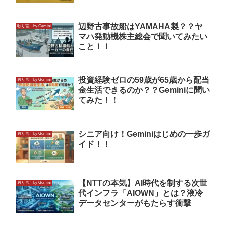
辺野古事故船はYAMAHA製？？ヤ
独り言 by Gemini
マハ発動機株主総会で聞いてみたい
こと！！
投資経験ゼロの59歳が65歳から配当
独り言 by Gemini
金生活できるのか？？Geminiに聞い
てみた！！
シニア向け！Geminiはじめの一歩ガ
独り言 by Gemini
イド！！
【NTTの本気】AI時代を制する次世
独り言 by Gemini
代インフラ「AIOWN」とは？液冷
データセンターがもたらす衝撃