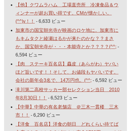
【他】クワムラハム 工場直売所 冷凍食品＆ウ
ィンナーが超お買い得です。CMが懐かしい。
(^^)v！！
- 6,633 ビュー
加東市の国宝朝光寺が映画のロケ地に。加東市に
もキムタクと綾瀬はるかが来たのかな？？まさ
か、国宝朝光寺が・・・本能寺とか？？？？(^^;
-
6,594 ビュー
【肉 ステーキ百名店】麤皮（あらがわ）ヤバい
ほど旨いです！！そして、お値段もヤバいです。
会社の新年会3名で、14万円也。(^^;
- 6,592 ビュー
滝川第二高校サッカー部セレクション当日 2010
年8月30日！！
- 6,523 ビュー
【中華】中華の有名老舗店 ＠三木一貫楼 三木
市！！
- 6,290 ビュー
【洋食 百名店】洋食の朝日 どれくらい待てば