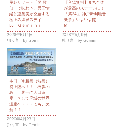
星野リゾート「界 雲
【入場無料】まち全体
仙」で味わう、異国情
が最高のステージに！
緒と建築美が交差する
「第24回 神戸新開地音
極上の温泉ステイ
楽祭」いよいよ開
by Ｇｅｍｉｎｉ
催！！
2026年5月4日
2026年5月9日
独り言 by Gemini
独り言 by Gemini
本日、軍艦島（端島）
初上陸へ！！ 石炭の
島、世界一の人口密
度、そして廃墟の世界
遺産へ・・・でも、欠
航？？
2026年4月23日
独り言 by Gemini