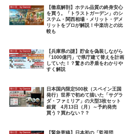
【徹底解剖】ホテル品質の終身安心
独り言 by Gemini
を買う。「トラストガーデン」のシ
ステム・関西相場・メリット・デメ
リットをプロが解説！中楽坊との比
較も
【兵庫県の謎】貯金を偽装しながら
独り言 by Gemini
「1000億円」で県庁建て替えを計画
していた！？驚きの矛盾をわかりや
すく解説
日本国内限定500枚（スペイン王国
独り言 by Gemini
発行）世界で初めて描いた「サグラ
ダ・ファミリア」の大型3枚セット
銀貨 4月13日（月）～予約発売
買う？買わない？？
【緊急寄稿】日本初の「監視団
独り言 by Gemini