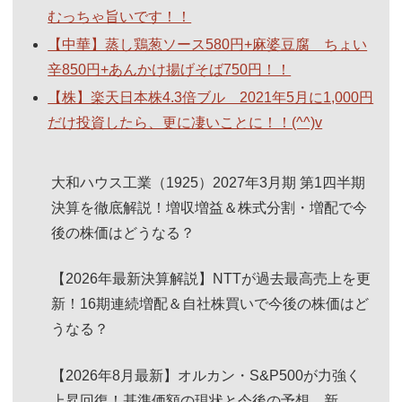
むっちゃ旨いです！！
【中華】蒸し鶏葱ソース580円+麻婆豆腐 ちょい
辛850円+あんかけ揚げそば750円！！
【株】楽天日本株4.3倍ブル 2021年5月に1,000円
だけ投資したら、更に凄いことに！！(^^)v
大和ハウス工業（1925）2027年3月期 第1四半期
決算を徹底解説！増収増益＆株式分割・増配で今
後の株価はどうなる？
【2026年最新決算解説】NTTが過去最高売上を更
新！16期連続増配＆自社株買いで今後の株価はど
うなる？
【2026年8月最新】オルカン・S&P500が力強く
上昇回復！基準価額の現状と今後の予想、新