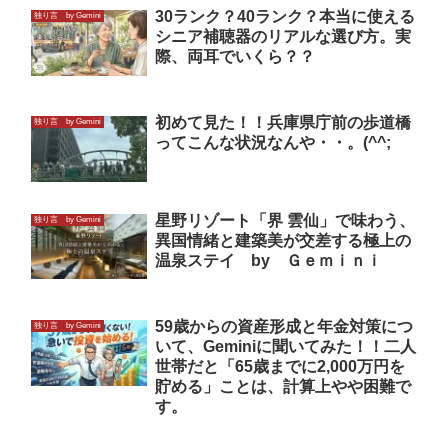
30ランク？40ランク？本当に使える
独り言 by Gemini
シニア補聴器のリアルな選び方。実
際、両耳でいくら？？
初めて見た！！兵庫県庁前の歩道橋
独り言 by Gemini
ってこんな状況なんや・・。(^^;
星野リゾート「界 雲仙」で味わう、
独り言 by Gemini
異国情緒と建築美が交差する極上の
温泉ステイ by Ｇｅｍｉｎｉ
59歳からの資産形成と年金対策につ
独り言 by Gemini
いて、Geminiに聞いてみた！！二人
世帯だと「65歳までに2,000万円を
貯める」ことは、計算上やや困難で
す。