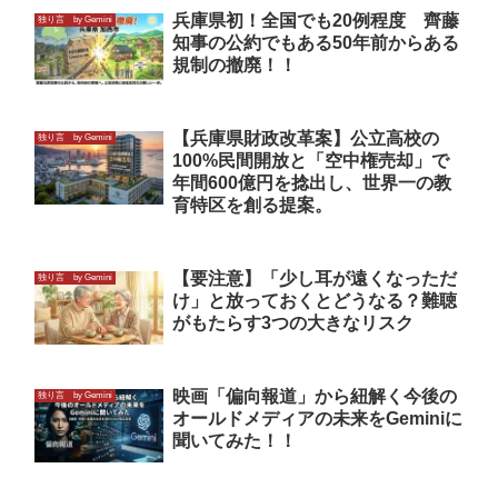
兵庫県初！全国でも20例程度 齊藤
独り言 by Gemini
知事の公約でもある50年前からある
規制の撤廃！！
【兵庫県財政改革案】公立高校の
独り言 by Gemini
100%民間開放と「空中権売却」で
年間600億円を捻出し、世界一の教
育特区を創る提案。
【要注意】「少し耳が遠くなっただ
独り言 by Gemini
け」と放っておくとどうなる？難聴
がもたらす3つの大きなリスク
映画「偏向報道」から紐解く今後の
独り言 by Gemini
オールドメディアの未来をGeminiに
聞いてみた！！