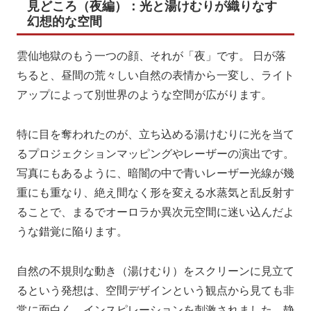
見どころ（夜編）：光と湯けむりが織りなす
幻想的な空間
雲仙地獄のもう一つの顔、それが「夜」です。 日が落
ちると、昼間の荒々しい自然の表情から一変し、ライト
アップによって別世界のような空間が広がります。
特に目を奪われたのが、立ち込める湯けむりに光を当て
るプロジェクションマッピングやレーザーの演出です。
写真にもあるように、暗闇の中で青いレーザー光線が幾
重にも重なり、絶え間なく形を変える水蒸気と乱反射す
ることで、まるでオーロラか異次元空間に迷い込んだよ
うな錯覚に陥ります。
自然の不規則な動き（湯けむり）をスクリーンに見立て
るという発想は、空間デザインという観点から見ても非
常に面白く、インスピレーションを刺激されました。静