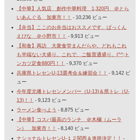
【中華】人気店 創作中華料理 1,320円 ＠とら
いあんぐる 加東市！！
- 10,236 ビュー
【弁当】ここのお弁当はおススメです。ぱっくん
えびな ＠小野市！！
- 9,913 ビュー
【和食】再訪 大衆食堂まんだらや。どれもこれ
も半端ない大盛り。これで、ご飯普通盛り。(^^;ト
ンカツ定食880円！！
- 9,370 ビュー
兵庫県トレセンU-13選考会＆練習会！！
- 9,142 ビ
ュー
今年度北播トレセンメンバー（U-13)＆県トレ（U-
13)！！
- 9,123 ビュー
ラーメン食べよう
- 8,875 ビュー
【中華】コスパ最高のランチ ＠木欄（ムーラ
ン） 加東市！！
- 8,140 ビュー
ナショナルトレセンU-１２関西＆進路決定！！
-