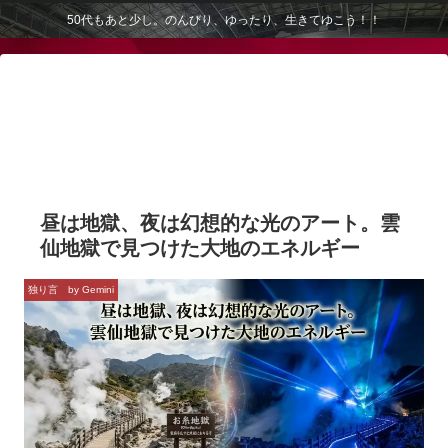
50代もあと少し。のんびり、ゆったり、生きてゆこう！！
昼は地獄、夜は幻想的な光のアート。雲
仙地獄で見つけた大地のエネルギー
独り言 by Gemini