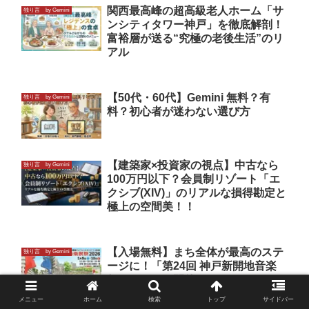
関西最高峰の超高級老人ホーム「サ
独り言 by Gemini
ンシティタワー神戸」を徹底解剖！
富裕層が送る“究極の老後生活”のリ
アル
【50代・60代】Gemini 無料？有
独り言 by Gemini
料？初心者が迷わない選び方
【建築家×投資家の視点】中古なら
独り言 by Gemini
100万円以下？会員制リゾート「エ
クシブ(XIV)」のリアルな損得勘定と
極上の空間美！！
【入場無料】まち全体が最高のステ
独り言 by Gemini
ージに！「第24回 神戸新開地音楽
祭」いよいよ開催！！
メニュー
ホーム
検索
トップ
サイドバー