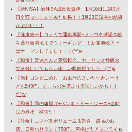
【新NISA】新NISA成長投資枠 1月10日に240万
円全額ぶっこんでみた結果！！3月23日現在の結果
がヤバい！！
【健康第一】コナミで運動再開+メトロ卓球場の横
を通り新開地までウォーキング！！新開地焼きそ
ばオープンしてましｔ！！(^^)v
【和食】常連さんと意気投合。ガーリック炒飯お
すそ分けしてもらい楽しい晩御飯でした。(^^)v
【他】コンビニめし お出汁のきいた牛カレーう
どん540円。そこらのお店より美味しいかも！！
(^^)v
【和食】鶏の唐揚げ+ペンネ・ミートソース+金時
豆の煮物 800円！！
【洋食】コスパ＆ボリューム＆旨さ 最高のお
店。日替わりランチ750円。唐揚げもアジフライも