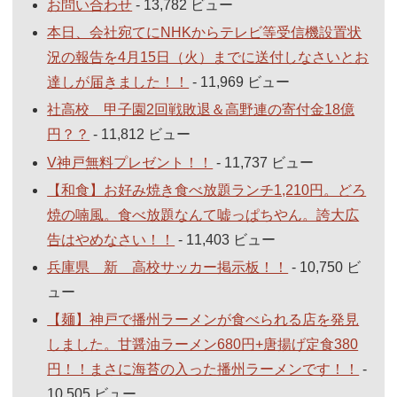
お問い合わせ
- 13,782 ビュー
本日、会社宛てにNHKからテレビ等受信機設置状
況の報告を4月15日（火）までに送付しなさいとお
達しが届きました！！
- 11,969 ビュー
社高校 甲子園2回戦敗退＆高野連の寄付金18億
円？？
- 11,812 ビュー
V神戸無料プレゼント！！
- 11,737 ビュー
【和食】お好み焼き食べ放題ランチ1,210円。どろ
焼の喃風。食べ放題なんて嘘っぱちやん。誇大広
告はやめなさい！！
- 11,403 ビュー
兵庫県 新 高校サッカー掲示板！！
- 10,750 ビ
ュー
【麺】神戸で播州ラーメンが食べられる店を発見
しました。甘醤油ラーメン680円+唐揚げ定食380
円！！まさに海苔の入った播州ラーメンです！！
-
10,505 ビュー