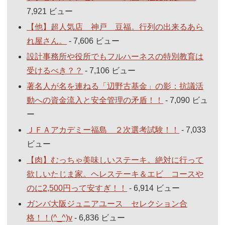
7,921 ビュー
【他】超人気店 神戸 豆福。行列の出来るあら
れ屋さん。
- 7,606 ビュー
設計事務所や役所でもフルハーネスの特別教育は
受けるべき？？
- 7,106 ビュー
著名人が名を連ねる「辺野古基金」の影：抗議活
動への資金流入と安全管理の矛盾！！
- 7,090 ビュ
ー
ＪＦＡアカデミー福島 ２次選考試験！！
- 7,033
ビュー
【肉】むっちゃ美味しいステーキ。絶対に行って
欲しいたじま家。ヘレステーキ＆エビ コースや
のに2,500円って安すぎ！！
- 6,914 ビュー
ガンバ大阪ジュニアユース セレクション合
格！！(^_^)v
- 6,836 ビュー