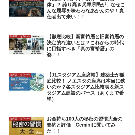
体」？ 誇り高き兵庫県民が、なぜこ
んな屈辱を味わわなあかんのや！責
任者出て来い！！
【徹底比較】新富裕層と旧富裕層の
独り言 by Gemini
決定的な違いとは？これからの時代
に目指すべき「真の富裕層」の
姿！！
【J1スタジアム座席幅】建築士が徹
独り言 by Gemini
底比較！ ノエスタの座席は本当に狭
いのか？各スタジアム比較表＆新ス
タジアム建設のパース（あくまで希
望）
お金持ち100人の秘密の習慣大全の
独り言 by Gemini
要約と評価 Geminiに聞いてみ
た！！