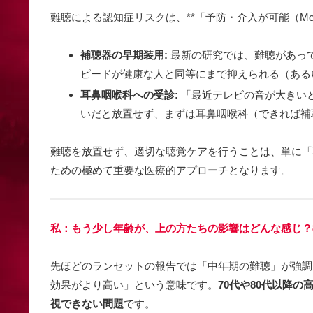
難聴による認知症リスクは、**「予防・介入が可能（Modi
補聴器の早期装用:
最新の研究では、難聴があっ
ピードが健康な人と同等にまで抑えられる（ある
耳鼻咽喉科への受診:
「最近テレビの音が大きい
いだと放置せず、まずは耳鼻咽喉科（できれば補
難聴を放置せず、適切な聴覚ケアを行うことは、単に「
ための極めて重要な医療的アプローチとなります。
私：もう少し年齢が、上の方たちの影響はどんな感じ？
先ほどのランセットの報告では「中年期の難聴」が強調
効果がより高い」という意味です。
70代や80代以降
視できない問題
です。