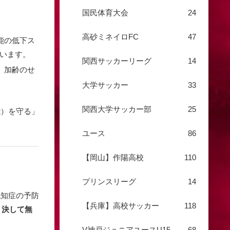
国民体育大会
24
高砂ミネイロFC
47
能の低下ス
います。
関西サッカーリーグ
14
、加齢のせ
大学サッカー
33
関西大学サッカー部
25
能）を守る」
ユース
86
【岡山】作陽高校
110
プリンスリーグ
14
認知症の予防
【兵庫】高校サッカー
118
、決して無
V神戸ジュニアユースU15
68