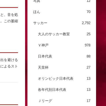
写真
12
ほん
70
ると、音を処
す。この萎縮
サッカー
2,792
大人のサッカー教室
25
Ｖ神戸
978
日本代表
88
外出を避ける
立によるスト
天皇杯
27
オリンピック日本代表
13
各年代別日本代表
13
Ｊリーグ
17