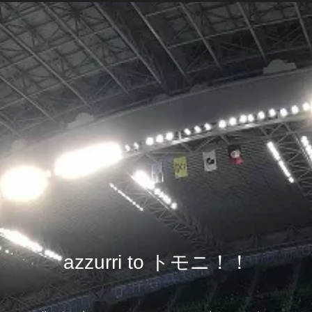
azzurri to トモニ！！