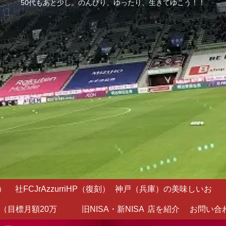
50代もあと少し。のんびり、ゆったり、生きてゆこう！！
）
社FCJrAzzurriHP（復刻）
神戸（兵庫）の美味しいお
（目標月額20万
旧NISA・新NISA
店を紹介
お問い合