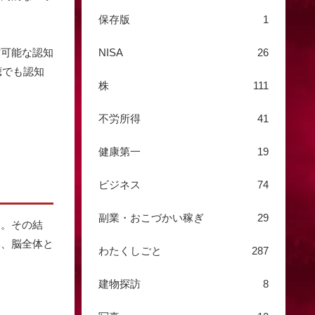
保存版
1
防可能な認知
NISA
26
聴でも認知
株
111
不労所得
41
健康第一
19
ビジネス
74
副業・おこづかい稼ぎ
29
す。その結
い、脳全体と
わたくしごと
287
建物探訪
8