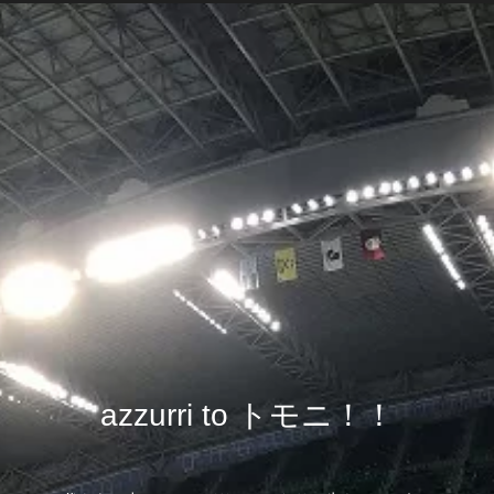
azzurri to トモニ！！