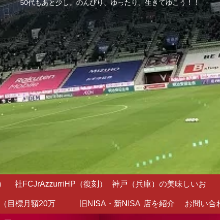
50代もあと少し。のんびり、ゆったり、生きてゆこう！！
）
社FCJrAzzurriHP（復刻）
神戸（兵庫）の美味しいお
（目標月額20万
旧NISA・新NISA
店を紹介
お問い合