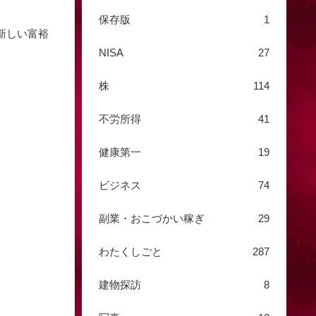
保存版
1
新しい富裕
NISA
27
株
114
不労所得
41
健康第一
19
ビジネス
74
副業・おこづかい稼ぎ
29
わたくしごと
287
建物探訪
8