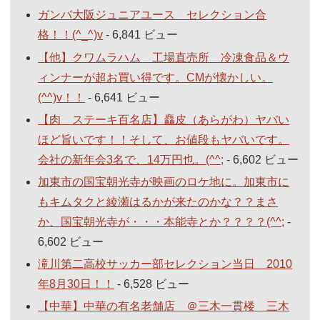
ガンバ大阪ジュニアユース セレクション合
格！！(^_^)v
- 6,841 ビュー
【他】クワムラハム 工場直売所 冷凍食品＆ウ
ィンナーが超お買い得です。CMが懐かしい。
(^^)v！！
- 6,641 ビュー
【肉 ステーキ百名店】麤皮（あらがわ）ヤバい
ほど旨いです！！そして、お値段もヤバいです。
会社の新年会3名で、14万円也。(^^;
- 6,602 ビュー
加東市の国宝朝光寺が映画のロケ地に。加東市に
もキムタクと綾瀬はるかが来たのかな？？まさ
か、国宝朝光寺が・・・本能寺とか？？？？(^^;
-
6,602 ビュー
滝川第二高校サッカー部セレクション当日 2010
年8月30日！！
- 6,528 ビュー
【中華】中華の有名老舗店 ＠三木一貫楼 三木