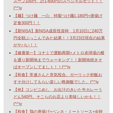
スープ100円 計1,600円のスペシャルセット！！
(^^)v
【麺】つけ麺 一心 特製つけ麺1,180円+唐揚げ
定食300円！！
【新NISA】新NISA成長投資枠 1月10日に240万
円全額ぶっこんでみた結果！！3月23日現在の結果
がヤバい！！
【健康第一】コナミで運動再開+メトロ卓球場の横
を通り新開地までウォーキング！！新開地焼きそ
ばオープンしてましｔ！！(^^)v
【和食】常連さんと意気投合。ガーリック炒飯お
すそ分けしてもらい楽しい晩御飯でした。(^^)v
【他】コンビニめし お出汁のきいた牛カレーう
どん540円。そこらのお店より美味しいかも！！
(^^)v
【和食】鶏の唐揚げ+ペンネ・ミートソース+金時