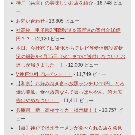
神戸（兵庫）の美味しいお店を紹介
- 16,748 ビュ
ー
お問い合わせ
- 13,805 ビュー
社高校 甲子園2回戦敗退＆高野連の寄付金18億
円？？
- 12,120 ビュー
本日、会社宛てにNHKからテレビ等受信機設置状
況の報告を4月15日（火）までに送付しなさいとお
達しが届きました！！
- 12,000 ビュー
V神戸無料プレゼント！！
- 11,749 ビュー
【和食】お好み焼き食べ放題ランチ1,210円。どろ
焼の喃風。食べ放題なんて嘘っぱちやん。誇大広
告はやめなさい！！
- 11,411 ビュー
兵庫県 新 高校サッカー掲示板！！
- 10,757 ビ
ュー
【麺】神戸で播州ラーメンが食べられる店を発見