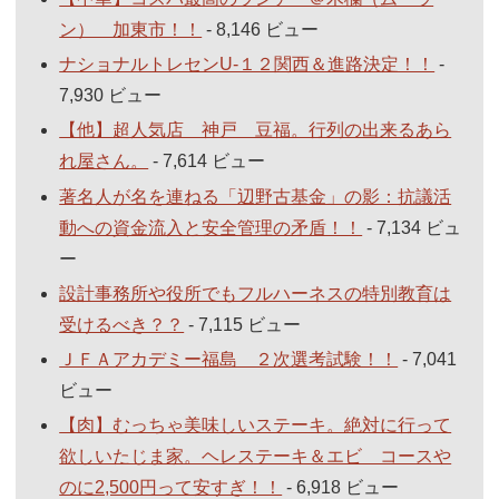
ン） 加東市！！
- 8,146 ビュー
ナショナルトレセンU-１２関西＆進路決定！！
-
7,930 ビュー
【他】超人気店 神戸 豆福。行列の出来るあら
れ屋さん。
- 7,614 ビュー
著名人が名を連ねる「辺野古基金」の影：抗議活
動への資金流入と安全管理の矛盾！！
- 7,134 ビュ
ー
設計事務所や役所でもフルハーネスの特別教育は
受けるべき？？
- 7,115 ビュー
ＪＦＡアカデミー福島 ２次選考試験！！
- 7,041
ビュー
【肉】むっちゃ美味しいステーキ。絶対に行って
欲しいたじま家。ヘレステーキ＆エビ コースや
のに2,500円って安すぎ！！
- 6,918 ビュー