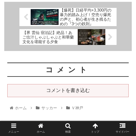
【爆死】日経平均+3,300円の
暴力的踏み上げ！空売り爆死
の声と、初心者が生き残るた
めの『3つの鉄則』
【界 雲仙 宿泊記】絶品！あ
ご出汁しゃぶしゃぶと和華蘭
文化を堪能する夕食
コメント
コメントを書き込む
ホーム
サッカー
Ｖ神戸
azzurri管理人
メニュー
ホーム
検索
トップ
サイドバー
神戸市内の小さな会社の経営者。