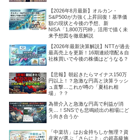
【2026年8月最新】オルカン・
S&P500が力強く上昇回復！基準価
額の現状と今後の予想、新
NISA「1,800万円枠」活用で描く未
来予想図を徹底解説
【2026年最新決算解説】NTTが過去
最高売上を更新！16期連続増配＆自
社株買いで今後の株価はどうなる？
【悲報】朝起きたらマイナス150万
円以上！？急激な円高と決算ラッシ
ュ直撃…これが噂の「夏枯れ相
場」？？
為替介入と急激な円高で利益が消
失…！SNSでも悲鳴続出の相場にど
う向き合うか
「中楽坊」はお金持ちしか無理？資
産家が選ぶ「さらに上」の超高級施