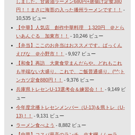
しました。甘醤油ラーメン680円+唐揚げ定食380
円！！まさに海苔の入った播州ラーメンです！！
-
10,535 ビュー
【中華】人気店 創作中華料理 1,320円 ＠とら
いあんぐる 加東市！！
- 10,246 ビュー
【弁当】ここのお弁当はおススメです。ぱっくん
えびな ＠小野市！！
- 9,927 ビュー
【和食】再訪 大衆食堂まんだらや。どれもこれ
も半端ない大盛り。これで、ご飯普通盛り。(^^;ト
ンカツ定食880円！！
- 9,376 ビュー
兵庫県トレセンU-13選考会＆練習会！！
- 9,149 ビ
ュー
今年度北播トレセンメンバー（U-13)＆県トレ（U-
13)！！
- 9,131 ビュー
ラーメン食べよう
- 8,882 ビュー
【中華】コスパ最高のランチ ＠木欄（ムーラ