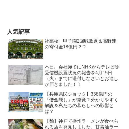
人気記事
社高校 甲子園2回戦敗退＆高野連
の寄付金18億円？？
本日、会社宛てにNHKからテレビ等
受信機設置状況の報告を4月15日
（火）までに送付しなさいとお達し
が届きました！！
【兵庫県民ショック】338億円の
「借金隠し」が発覚？分かりやすく
解説＆私たちの暮らしへの影響と
は？
【麺】神戸で播州ラーメンが食べら
れる店を発見しました。甘醤油ラー