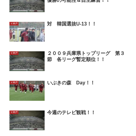
優勝の可能性＆自主練習！！
対 韓国選抜U-13！！
Ｖ神戸
２００９兵庫県トップリーグ 第３
Ｖ神戸
節 各リーグ暫定順位！！
いぶきの森 Day！！
Ｖ神戸
今週のテレビ観戦！！
Ｖ神戸