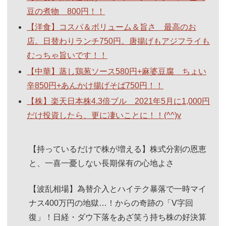
豆の煮物 800円！！
【洋食】コスパ＆ボリューム＆旨さ 最高のお
店。日替わりランチ750円。唐揚げもアジフライも
むっちゃ旨いです！！
【中華】蒸し鶏葱ソース580円+麻婆豆腐 ちょい
辛850円+あんかけ揚げそば750円！！
【株】楽天日本株4.3倍ブル 2021年5月に1,000円
だけ投資したら、更に凄いことに！！(^^)v
【持っているだけで株が増える】株式分割の恩恵
と、一喜一憂しない長期保有の心地よさ
【波乱相場】為替介入とハイテク暴落で一時マイ
ナス400万円の地獄…！からの奇跡の「V字回
復」！日経・ダウ下落をあざ笑う持ち株の好決算