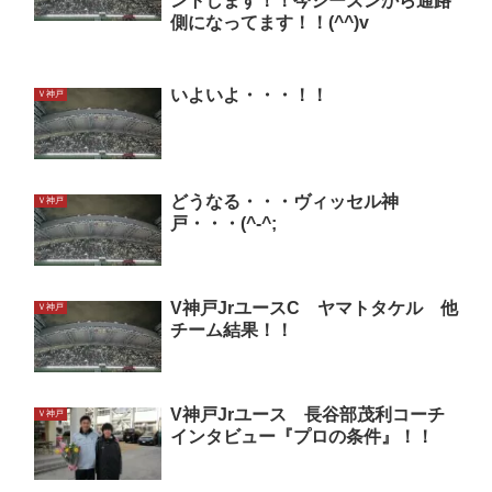
ントします！！今シーズンから通路
側になってます！！(^^)v
いよいよ・・・！！
Ｖ神戸
どうなる・・・ヴィッセル神
Ｖ神戸
戸・・・(^-^;
V神戸JrユースC ヤマトタケル 他
Ｖ神戸
チーム結果！！
V神戸Jrユース 長谷部茂利コーチ
Ｖ神戸
インタビュー『プロの条件』！！