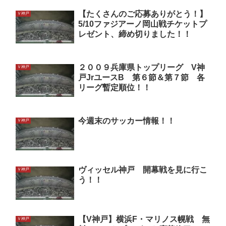
【たくさんのご応募ありがとう！】
Ｖ神戸
5/10ファジアーノ岡山戦チケットプ
レゼント、締め切りました！！
２００９兵庫県トップリーグ V神
Ｖ神戸
戸JrユースB 第６節＆第７節 各
リーグ暫定順位！！
今週末のサッカー情報！！
Ｖ神戸
ヴィッセル神戸 開幕戦を見に行こ
Ｖ神戸
う！！
【V神戸】横浜F・マリノス幌戦 無
Ｖ神戸