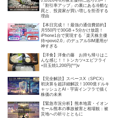
の2026年6月株主優待に怒りの声！
「割引率アップ」の裏にある冷酷な
罠と、投資家が買い増しを拒否する
理由
【本日完成！！最強の通信費節約】
月550円で30GB＋5分かけ放題！
iPhone1台で実現する「楽天株主優
待×povo2.0」のデュアルSIM運用が
神すぎる
【洋食】洋食の藤 お持ち帰りはこ
んな感じ！！トンカツ+エビフライ
+目玉焼1,200円(^^)v
【完全解読】スペースX（SPCX）
初決算を超詳細解説！1000億ドルキ
ャッシュとAI・宇宙インフラで描く
株価の未来
【緊急市況分析】熊本地震・イオン
モール熊本の事故被害と相場観：被
災地への祈りとともに