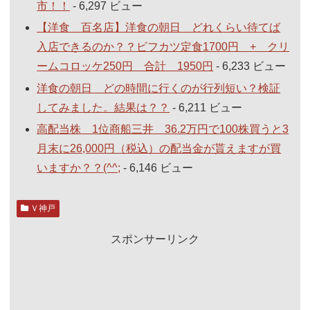
市！！
- 6,297 ビュー
【洋食 百名店】洋食の朝日 どれくらい待てば
入店できるのか？？ビフカツ定食1700円 + クリ
ームコロッケ250円 合計 1950円
- 6,233 ビュー
洋食の朝日 どの時間に行くのが行列短い？検証
してみました。結果は？？
- 6,211 ビュー
高配当株 1位商船三井 36.2万円で100株買うと3
月末に26,000円（税込）の配当金が貰えますが買
いますか？？(^^;
- 6,146 ビュー
Ｖ神戸
スポンサーリンク