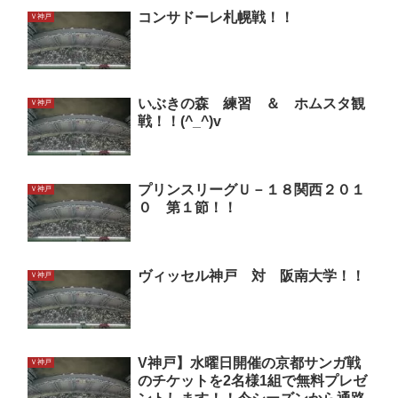
コンサドーレ札幌戦！！
Ｖ神戸
いぶきの森 練習 ＆ ホムスタ観
Ｖ神戸
戦！！(^_^)v
プリンスリーグＵ－１８関西２０１
Ｖ神戸
０ 第１節！！
ヴィッセル神戸 対 阪南大学！！
Ｖ神戸
V神戸】水曜日開催の京都サンガ戦
Ｖ神戸
のチケットを2名様1組で無料プレゼ