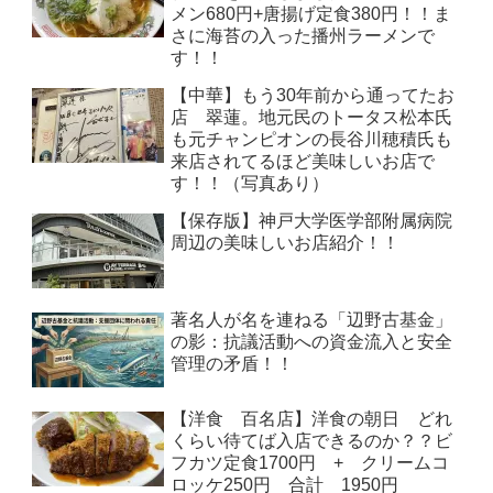
メン680円+唐揚げ定食380円！！ま
さに海苔の入った播州ラーメンで
す！！
【中華】もう30年前から通ってたお
店 翠蓮。地元民のトータス松本氏
も元チャンピオンの長谷川穂積氏も
来店されてるほど美味しいお店で
す！！（写真あり）
【保存版】神戸大学医学部附属病院
周辺の美味しいお店紹介！！
著名人が名を連ねる「辺野古基金」
の影：抗議活動への資金流入と安全
管理の矛盾！！
【洋食 百名店】洋食の朝日 どれ
くらい待てば入店できるのか？？ビ
フカツ定食1700円 + クリームコ
ロッケ250円 合計 1950円