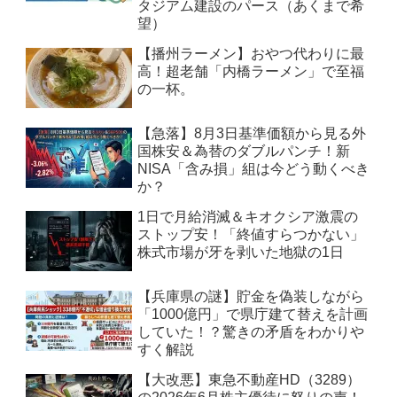
タジアム建設のパース（あくまで希
望）
【播州ラーメン】おやつ代わりに最
高！超老舗「内橋ラーメン」で至福
の一杯。
【急落】8月3日基準価額から見る外
国株安＆為替のダブルパンチ！新
NISA「含み損」組は今どう動くべき
か？
1日で月給消滅＆キオクシア激震の
ストップ安！「終値すらつかない」
株式市場が牙を剥いた地獄の1日
【兵庫県の謎】貯金を偽装しながら
「1000億円」で県庁建て替えを計画
していた！？驚きの矛盾をわかりや
すく解説
【大改悪】東急不動産HD（3289）