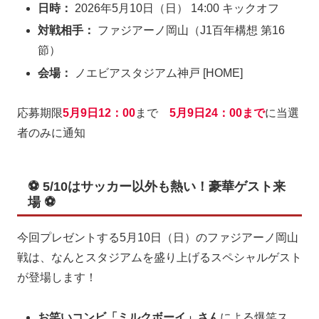
日時：
2026年5月10日（日） 14:00 キックオフ
対戦相手：
ファジアーノ岡山（J1百年構想 第16
節）
会場：
ノエビアスタジアム神戸 [HOME]
応募期限
5月9日12：00
まで
5月9日24：00
まで
に当選
者のみに通知
⚽ 5/10はサッカー以外も熱い！豪華ゲスト来
場 ⚽
今回プレゼントする5月10日（日）のファジアーノ岡山
戦は、なんとスタジアムを盛り上げるスペシャルゲスト
が登場します！
お笑いコンビ「ミルクボーイ」さん
による爆笑ス