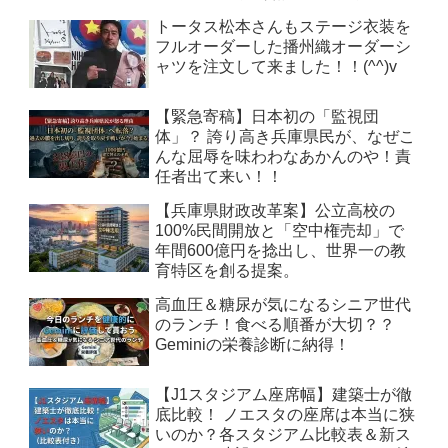
トータス松本さんもステージ衣装を
フルオーダーした播州織オーダーシ
ャツを注文して来ました！！(^^)v
【緊急寄稿】日本初の「監視団
体」？ 誇り高き兵庫県民が、なぜこ
んな屈辱を味わわなあかんのや！責
任者出て来い！！
【兵庫県財政改革案】公立高校の
100%民間開放と「空中権売却」で
年間600億円を捻出し、世界一の教
育特区を創る提案。
高血圧＆糖尿が気になるシニア世代
のランチ！食べる順番が大切？？
Geminiの栄養診断に納得！
【J1スタジアム座席幅】建築士が徹
底比較！ ノエスタの座席は本当に狭
いのか？各スタジアム比較表＆新ス