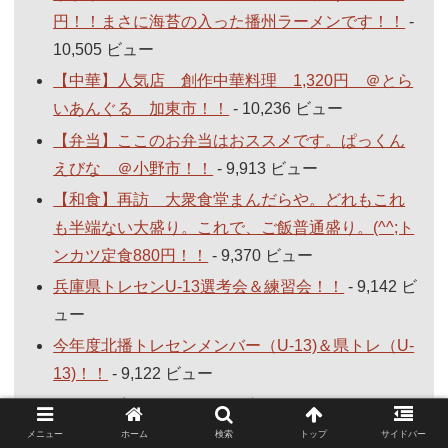
円！！まさに海苔の入った播州ラーメンです！！
-
10,505 ビュー
【中華】人気店 創作中華料理 1,320円 ＠とら
いあんぐる 加東市！！
- 10,236 ビュー
【弁当】ここのお弁当はおススメです。ぱっくん
えびな ＠小野市！！
- 9,913 ビュー
【和食】再訪 大衆食堂まんだらや。どれもこれ
も半端ない大盛り。これで、ご飯普通盛り。(^^;ト
ンカツ定食880円！！
- 9,370 ビュー
兵庫県トレセンU-13選考会＆練習会！！
- 9,142 ビ
ュー
今年度北播トレセンメンバー（U-13)＆県トレ（U-
13)！！
- 9,122 ビュー
ラーメン食べよう
- 8,875 ビュー
【中華】コスパ最高のランチ ＠木欄（ムーラ
メニュー
ホーム
検索
トップ
サイドバー