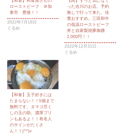
【和食】和食屋さんの
【肉】ずっと気になて
ローストビーフ ＠加
った吉川のお店。予約
東市 豊後！！
無しで行って来た。佳
豊おすすめ。三田和牛
2022年7月18日
の低温ローストビーフ
ぐるめ
丼と自家製焼豚御膳
2,000円！！
2022年12月31日
ぐるめ
【和食】玉子好きには
たまらない！！5個まで
無料です。タマゴ尽く
しの玉の助。濃厚プリ
ンもあるよ！！有名人
のサインがたくさ
ん！！(^^)v