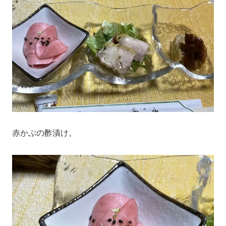
赤かぶの酢漬け。