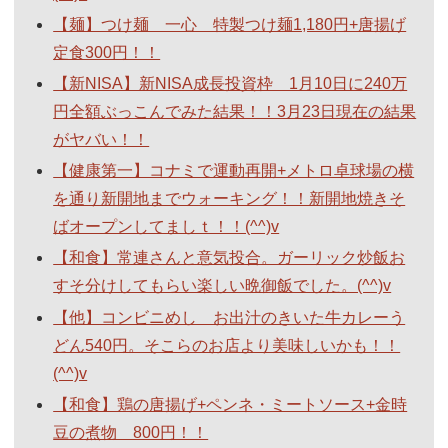
【麺】つけ麺 一心 特製つけ麺1,180円+唐揚げ
定食300円！！
【新NISA】新NISA成長投資枠 1月10日に240万
円全額ぶっこんでみた結果！！3月23日現在の結果
がヤバい！！
【健康第一】コナミで運動再開+メトロ卓球場の横
を通り新開地までウォーキング！！新開地焼きそ
ばオープンしてましｔ！！(^^)v
【和食】常連さんと意気投合。ガーリック炒飯お
すそ分けしてもらい楽しい晩御飯でした。(^^)v
【他】コンビニめし お出汁のきいた牛カレーう
どん540円。そこらのお店より美味しいかも！！
(^^)v
【和食】鶏の唐揚げ+ペンネ・ミートソース+金時
豆の煮物 800円！！