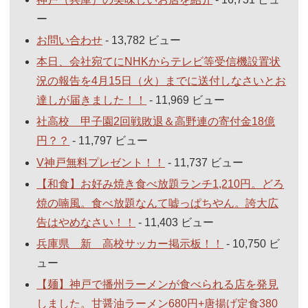
ー
お問い合わせ
- 13,782 ビュー
本日、会社宛てにNHKからテレビ等受信機設置状
況の報告を4月15日（火）までに送付しなさいとお
達しが届きました！！
- 11,969 ビュー
社高校 甲子園2回戦敗退＆高野連の寄付金18億
円？？
- 11,797 ビュー
V神戸無料プレゼント！！
- 11,737 ビュー
【和食】お好み焼き食べ放題ランチ1,210円。どろ
焼の喃風。食べ放題なんて嘘っぱちやん。誇大広
告はやめなさい！！
- 11,403 ビュー
兵庫県 新 高校サッカー掲示板！！
- 10,750 ビ
ュー
【麺】神戸で播州ラーメンが食べられる店を発見
しました。甘醤油ラーメン680円+唐揚げ定食380