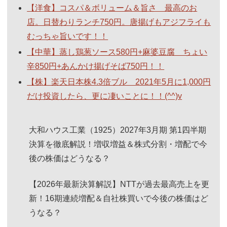
【洋食】コスパ＆ボリューム＆旨さ 最高のお
店。日替わりランチ750円。唐揚げもアジフライも
むっちゃ旨いです！！
【中華】蒸し鶏葱ソース580円+麻婆豆腐 ちょい
辛850円+あんかけ揚げそば750円！！
【株】楽天日本株4.3倍ブル 2021年5月に1,000円
だけ投資したら、更に凄いことに！！(^^)v
大和ハウス工業（1925）2027年3月期 第1四半期
決算を徹底解説！増収増益＆株式分割・増配で今
後の株価はどうなる？
【2026年最新決算解説】NTTが過去最高売上を更
新！16期連続増配＆自社株買いで今後の株価はど
うなる？