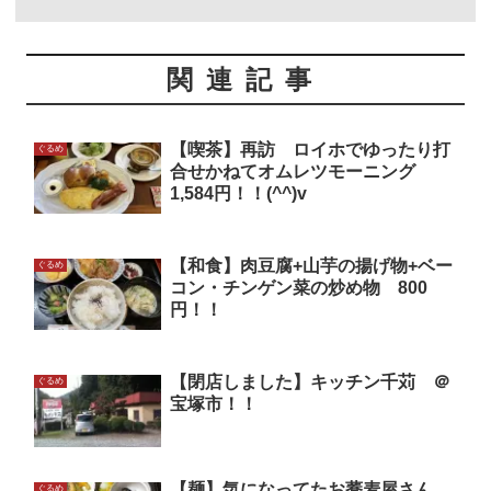
関連記事
【喫茶】再訪 ロイホでゆったり打
ぐるめ
合せかねてオムレツモーニング
1,584円！！(^^)v
【和食】肉豆腐+山芋の揚げ物+ベー
ぐるめ
コン・チンゲン菜の炒め物 800
円！！
【閉店しました】キッチン千苅 ＠
ぐるめ
宝塚市！！
【麺】気になってたお蕎麦屋さん
ぐるめ