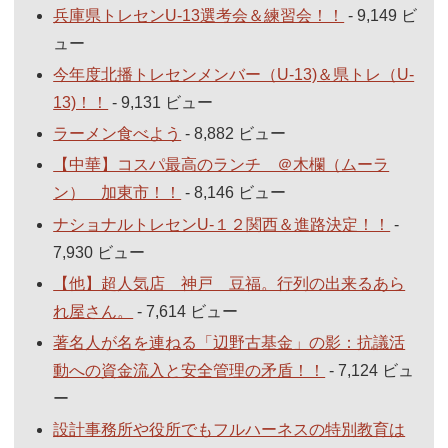
兵庫県トレセンU-13選考会＆練習会！！
- 9,149 ビ
ュー
今年度北播トレセンメンバー（U-13)＆県トレ（U-
13)！！
- 9,131 ビュー
ラーメン食べよう
- 8,882 ビュー
【中華】コスパ最高のランチ ＠木欄（ムーラ
ン） 加東市！！
- 8,146 ビュー
ナショナルトレセンU-１２関西＆進路決定！！
-
7,930 ビュー
【他】超人気店 神戸 豆福。行列の出来るあら
れ屋さん。
- 7,614 ビュー
著名人が名を連ねる「辺野古基金」の影：抗議活
動への資金流入と安全管理の矛盾！！
- 7,124 ビュ
ー
設計事務所や役所でもフルハーネスの特別教育は