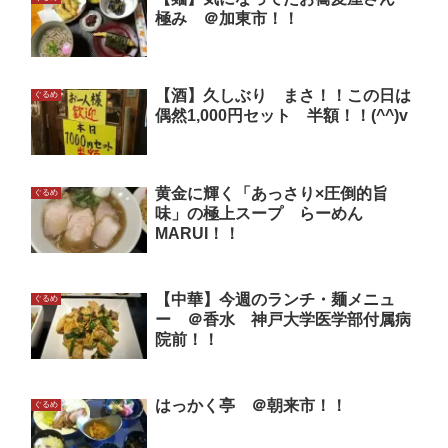
極み ＠加東市！！
【酒】久しぶり まさ！！この日は
ぐるめ
偶然1,000円セット 半額！！(^^)v
黄金に輝く「あっさり×圧倒的旨
ぐるめ
味」の極上スープ らーめん
MARUI！！
【中華】今週のランチ・麺メニュ
ぐるめ
ー ＠香水 神戸大学医学部付属病
院前！！
はっかく亭 ＠朝来市！！
ぐるめ