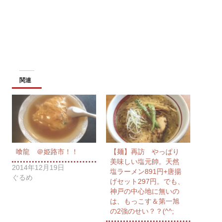
関連
喰龍 ＠姫路市！！
【麺】再訪 やっぱり
美味しい塩元帥。天然
2014年12月19日
塩ラーメン891円+唐揚
ぐるめ
げセット297円。でも、
神戸の中心地に無いの
は、もっこす＆第一旭
の2強のせい？？(^^;