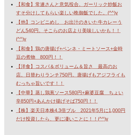
【和食】常連さんと意気投合。ガーリック炒飯お
すそ分けしてもらい楽しい晩御飯でした。(^^)v
【他】コンビニめし お出汁のきいた牛カレーう
どん540円。そこらのお店より美味しいかも！！
(^^)v
【和食】鶏の唐揚げ+ペンネ・ミートソース+金時
豆の煮物 800円！！
【洋食】コスパ＆ボリューム＆旨さ 最高のお
店。日替わりランチ750円。唐揚げもアジフライも
むっちゃ旨いです！！
【中華】蒸し鶏葱ソース580円+麻婆豆腐 ちょい
辛850円+あんかけ揚げそば750円！！
【株】楽天日本株4.3倍ブル 2021年5月に1,000円
だけ投資したら、更に凄いことに！！(^^)v