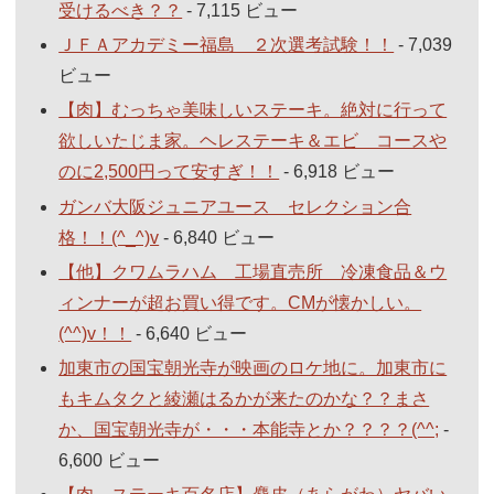
受けるべき？？
- 7,115 ビュー
ＪＦＡアカデミー福島 ２次選考試験！！
- 7,039
ビュー
【肉】むっちゃ美味しいステーキ。絶対に行って
欲しいたじま家。ヘレステーキ＆エビ コースや
のに2,500円って安すぎ！！
- 6,918 ビュー
ガンバ大阪ジュニアユース セレクション合
格！！(^_^)v
- 6,840 ビュー
【他】クワムラハム 工場直売所 冷凍食品＆ウ
ィンナーが超お買い得です。CMが懐かしい。
(^^)v！！
- 6,640 ビュー
加東市の国宝朝光寺が映画のロケ地に。加東市に
もキムタクと綾瀬はるかが来たのかな？？まさ
か、国宝朝光寺が・・・本能寺とか？？？？(^^;
-
6,600 ビュー