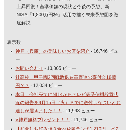
上昇回復！基準価額の現状と今後の予想、新
NISA「1,800万円枠」活用で描く未来予想図を徹
底解説
表示数
神戸（兵庫）の美味しいお店を紹介
- 16,746 ビュ
ー
お問い合わせ
- 13,805 ビュー
社高校 甲子園2回戦敗退＆高野連の寄付金18億
円？？
- 12,034 ビュー
本日、会社宛てにNHKからテレビ等受信機設置状
況の報告を4月15日（火）までに送付しなさいとお
達しが届きました！！
- 11,998 ビュー
V神戸無料プレゼント！！
- 11,746 ビュー
【和食】お好み焼き食べ放題ランチ1,210円。どろ