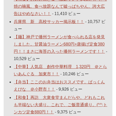
焼の喃風。食べ放題なんて嘘っぱちやん。誇大広
告はやめなさい！！
- 11,410 ビュー
兵庫県 新 高校サッカー掲示板！！
- 10,757 ビ
ュー
【麺】神戸で播州ラーメンが食べられる店を発見
しました。甘醤油ラーメン680円+唐揚げ定食380
円！！まさに海苔の入った播州ラーメンです！！
-
10,529 ビュー
【中華】人気店 創作中華料理 1,320円 ＠とら
いあんぐる 加東市！！
- 10,246 ビュー
【弁当】ここのお弁当はおススメです。ぱっくん
えびな ＠小野市！！
- 9,926 ビュー
【和食】再訪 大衆食堂まんだらや。どれもこれ
も半端ない大盛り。これで、ご飯普通盛り。(^^;ト
ンカツ定食880円！！
- 9,375 ビュー