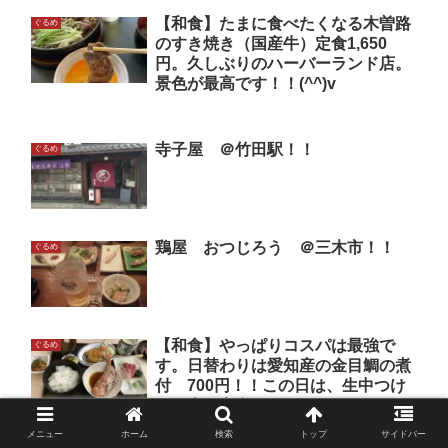
【和食】たまに食べたくなる木曽路
ぐるめ
のすき焼き（国産牛）定食1,650
円。久しぶりのハーバーランド店。
景色が最高です！！(^^)v
寺子屋 ＠竹田駅！！
ぐるめ
鶏屋 おつじろう ＠三木市！！
ぐるめ
【和食】やっぱりコスパは最強で
ぐるめ
す。日替わりは愛知産の金目鯛の煮
付 700円！！この日は、生中つけ
て、喜び定食1,000円！！(^^)v
メニュー
ホーム
検索
トップ
サイドバー