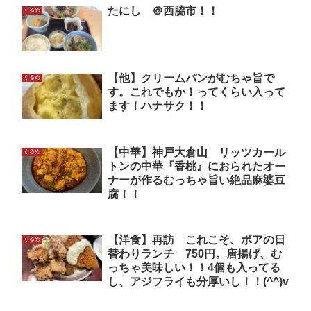
たにし ＠西脇市！！
ぐるめ
【他】クリームパンがむちゃ旨で
ぐるめ
す。これでもか！ってくらい入って
ます！ハナサク！！
【中華】神戸大倉山 リッツカール
ぐるめ
トンの中華『香桃』におられたオー
ナーが作るむっちゃ旨い絶品麻婆豆
腐！！
【洋食】再訪 これこそ、ボアの日
ぐるめ
替わりランチ 750円。唐揚げ、む
っちゃ美味しい！！4個も入ってる
し、アジフライも分厚いし！！(^^)v