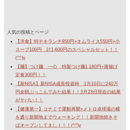
人気の投稿とページ
【洋食】特チキランチ950円+オムライス550円+小
スープ100円 計1,600円のスペシャルセット！！
(^^)v
【麺】つけ麺 一心 特製つけ麺1,180円+唐揚げ
定食300円！！
【新NISA】新NISA成長投資枠 1月10日に240万
円全額ぶっこんでみた結果！！3月23日現在の結果
がヤバい！！
【健康第一】コナミで運動再開+メトロ卓球場の横
を通り新開地までウォーキング！！新開地焼きそ
ばオープンしてましｔ！！(^^)v