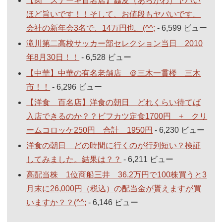
【肉 ステーキ百名店】麤皮（あらがわ）ヤバい
ほど旨いです！！そして、お値段もヤバいです。
会社の新年会3名で、14万円也。(^^;
- 6,599 ビュー
滝川第二高校サッカー部セレクション当日 2010
年8月30日！！
- 6,528 ビュー
【中華】中華の有名老舗店 ＠三木一貫楼 三木
市！！
- 6,296 ビュー
【洋食 百名店】洋食の朝日 どれくらい待てば
入店できるのか？？ビフカツ定食1700円 + クリ
ームコロッケ250円 合計 1950円
- 6,230 ビュー
洋食の朝日 どの時間に行くのが行列短い？検証
してみました。結果は？？
- 6,211 ビュー
高配当株 1位商船三井 36.2万円で100株買うと3
月末に26,000円（税込）の配当金が貰えますが買
いますか？？(^^;
- 6,146 ビュー