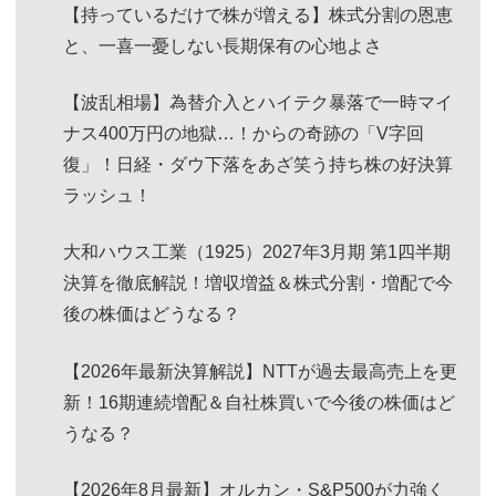
【持っているだけで株が増える】株式分割の恩恵
と、一喜一憂しない長期保有の心地よさ
【波乱相場】為替介入とハイテク暴落で一時マイ
ナス400万円の地獄…！からの奇跡の「V字回
復」！日経・ダウ下落をあざ笑う持ち株の好決算
ラッシュ！
大和ハウス工業（1925）2027年3月期 第1四半期
決算を徹底解説！増収増益＆株式分割・増配で今
後の株価はどうなる？
【2026年最新決算解説】NTTが過去最高売上を更
新！16期連続増配＆自社株買いで今後の株価はど
うなる？
【2026年8月最新】オルカン・S&P500が力強く