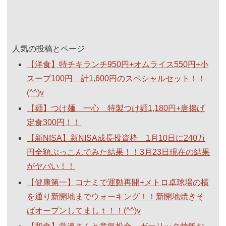
人気の投稿とページ
【洋食】特チキランチ950円+オムライス550円+小
スープ100円 計1,600円のスペシャルセット！！
(^^)v
【麺】つけ麺 一心 特製つけ麺1,180円+唐揚げ
定食300円！！
【新NISA】新NISA成長投資枠 1月10日に240万
円全額ぶっこんでみた結果！！3月23日現在の結果
がヤバい！！
【健康第一】コナミで運動再開+メトロ卓球場の横
を通り新開地までウォーキング！！新開地焼きそ
ばオープンしてましｔ！！(^^)v