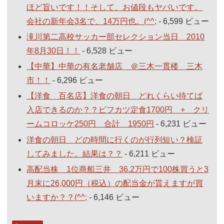
ほど旨いです！！そして、お値段もヤバいです。
会社の新年会3名で、14万円也。(^^;
- 6,599 ビュー
滝川第二高校サッカー部セレクション当日 2010
年8月30日！！
- 6,528 ビュー
【中華】中華の有名老舗店 ＠三木一貫楼 三木
市！！
- 6,296 ビュー
【洋食 百名店】洋食の朝日 どれくらい待てば
入店できるのか？？ビフカツ定食1700円 + クリ
ームコロッケ250円 合計 1950円
- 6,231 ビュー
洋食の朝日 どの時間に行くのが行列短い？検証
してみました。結果は？？
- 6,211 ビュー
高配当株 1位商船三井 36.2万円で100株買うと3
月末に26,000円（税込）の配当金が貰えますが買
いますか？？(^^;
- 6,146 ビュー