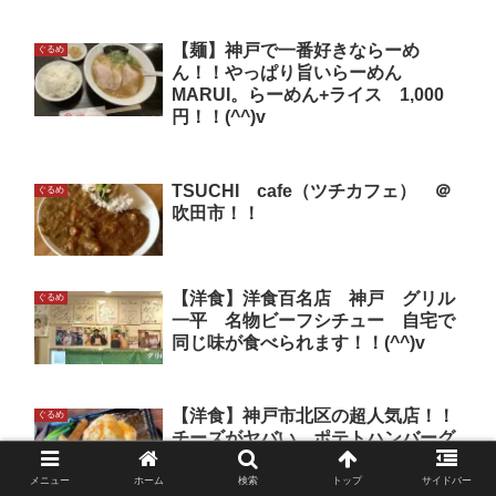
【麺】神戸で一番好きならーめ
ぐるめ
ん！！やっぱり旨いらーめん
MARUI。らーめん+ライス 1,000
円！！(^^)v
TSUCHI cafe（ツチカフェ） ＠
ぐるめ
吹田市！！
【洋食】洋食百名店 神戸 グリル
ぐるめ
一平 名物ビーフシチュー 自宅で
同じ味が食べられます！！(^^)v
【洋食】神戸市北区の超人気店！！
ぐるめ
チーズがヤバい。ポテトハンバーグ
220ｇ 1,550円！！(^^)v
メニュー
ホーム
検索
トップ
サイドバー