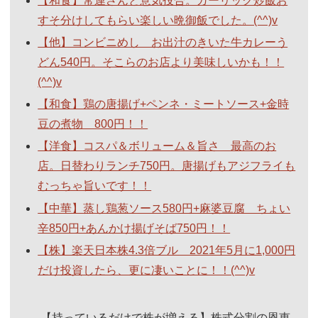
【和食】常連さんと意気投合。ガーリック炒飯お
すそ分けしてもらい楽しい晩御飯でした。(^^)v
【他】コンビニめし お出汁のきいた牛カレーう
どん540円。そこらのお店より美味しいかも！！
(^^)v
【和食】鶏の唐揚げ+ペンネ・ミートソース+金時
豆の煮物 800円！！
【洋食】コスパ＆ボリューム＆旨さ 最高のお
店。日替わりランチ750円。唐揚げもアジフライも
むっちゃ旨いです！！
【中華】蒸し鶏葱ソース580円+麻婆豆腐 ちょい
辛850円+あんかけ揚げそば750円！！
【株】楽天日本株4.3倍ブル 2021年5月に1,000円
だけ投資したら、更に凄いことに！！(^^)v
【持っているだけで株が増える】株式分割の恩恵