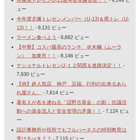
兵庫県トレセンU-13選考会＆練習会！！
- 9,149 ビ
ュー
今年度北播トレセンメンバー（U-13)＆県トレ（U-
13)！！
- 9,131 ビュー
ラーメン食べよう
- 8,882 ビュー
【中華】コスパ最高のランチ ＠木欄（ムーラ
ン） 加東市！！
- 8,146 ビュー
ナショナルトレセンU-１２関西＆進路決定！！
-
7,930 ビュー
【他】超人気店 神戸 豆福。行列の出来るあら
れ屋さん。
- 7,614 ビュー
著名人が名を連ねる「辺野古基金」の影：抗議活
動への資金流入と安全管理の矛盾！！
- 7,124 ビュ
ー
設計事務所や役所でもフルハーネスの特別教育は
受けるべき？？
- 7,115 ビュー