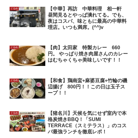
【中華】再訪 中華料理 相一軒
ぐるめ
昼間見るとやっぱ潰れてる。でも、
夜はコスパ、味ともに最高の中華料
理店。いつも満席。(^^)v
【肉】太田家 特製カレー 660
ぐるめ
円。 やっぱり焼き肉屋さんのカレー
はむちゃくちゃ美味しいです！！
【和食】鶏南蛮+麻婆豆腐+竹輪の磯
ぐるめ
辺揚げ 800円！！この日は玉子ス
ープ！！
【猪名川】天候を気にせず室内で本
ぐるめ
格炭焼きBBQ！「SUMI
TERRACE（スミテラス）」のコス
パ最強ランチを徹底レポ！