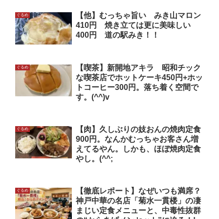
【他】むっちゃ旨い みき山マロン
ぐるめ
410円 焼き立ては更に美味しい
400円 道の駅みき！！
【喫茶】新開地アキラ 昭和チック
ぐるめ
な喫茶店でホットケーキ450円+ホッ
トコーヒー300円。落ち着く空間で
す。(^^)v
【肉】久しぶりの妓おんの焼肉定食
ぐるめ
900円。なんかむっちゃお客さん増
えてるやん。しかも、ほぼ焼肉定食
やし。(^^;
【徹底レポート】なぜいつも満席？
ぐるめ
神戸中華の名店「菊水一貫楼」の凄
まじい定食メニューと、中毒性抜群