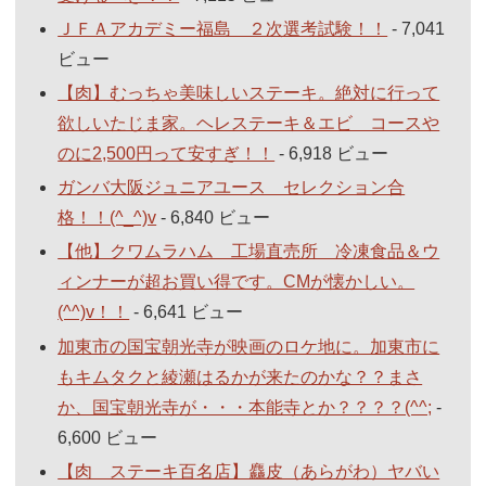
ＪＦＡアカデミー福島 ２次選考試験！！
- 7,041
ビュー
【肉】むっちゃ美味しいステーキ。絶対に行って
欲しいたじま家。ヘレステーキ＆エビ コースや
のに2,500円って安すぎ！！
- 6,918 ビュー
ガンバ大阪ジュニアユース セレクション合
格！！(^_^)v
- 6,840 ビュー
【他】クワムラハム 工場直売所 冷凍食品＆ウ
ィンナーが超お買い得です。CMが懐かしい。
(^^)v！！
- 6,641 ビュー
加東市の国宝朝光寺が映画のロケ地に。加東市に
もキムタクと綾瀬はるかが来たのかな？？まさ
か、国宝朝光寺が・・・本能寺とか？？？？(^^;
-
6,600 ビュー
【肉 ステーキ百名店】麤皮（あらがわ）ヤバい