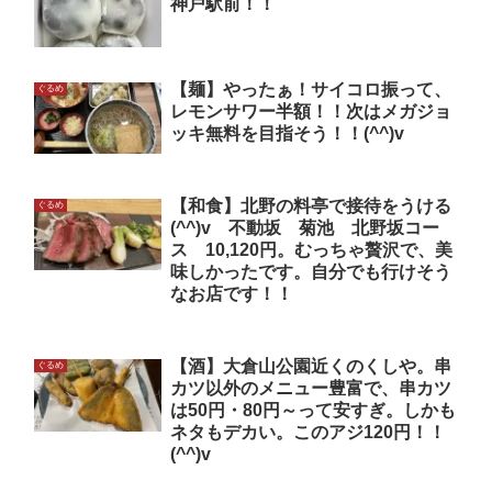
神戸駅前！！
【麺】やったぁ！サイコロ振って、
ぐるめ
レモンサワー半額！！次はメガジョ
ッキ無料を目指そう！！(^^)v
【和食】北野の料亭で接待をうける
ぐるめ
(^^)v 不動坂 菊池 北野坂コー
ス 10,120円。むっちゃ贅沢で、美
味しかったです。自分でも行けそう
なお店です！！
【酒】大倉山公園近くのくしや。串
ぐるめ
カツ以外のメニュー豊富で、串カツ
は50円・80円～って安すぎ。しかも
ネタもデカい。このアジ120円！！
(^^)v