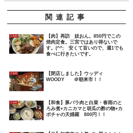
関連記事
【肉】再訪 妓おん。850円でこの
ぐるめ
焼肉定食。三宮ではあり得ないで
す。(^^; 安くて旨いので、週1でも
食べに行きたいです。
【閉店しました】ウッディ
ぐるめ
WOODY ＠朝来市！！
【和食】豚バラ肉と白菜・春雨のと
ぐるめ
ろみ煮+カニカマと胡瓜の酢の物+カ
ボチャの天婦羅 800円！！