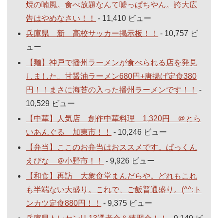
焼の喃風。食べ放題なんて嘘っぱちやん。誇大広
告はやめなさい！！
- 11,410 ビュー
兵庫県 新 高校サッカー掲示板！！
- 10,757 ビ
ュー
【麺】神戸で播州ラーメンが食べられる店を発見
しました。甘醤油ラーメン680円+唐揚げ定食380
円！！まさに海苔の入った播州ラーメンです！！
-
10,529 ビュー
【中華】人気店 創作中華料理 1,320円 ＠とら
いあんぐる 加東市！！
- 10,246 ビュー
【弁当】ここのお弁当はおススメです。ぱっくん
えびな ＠小野市！！
- 9,926 ビュー
【和食】再訪 大衆食堂まんだらや。どれもこれ
も半端ない大盛り。これで、ご飯普通盛り。(^^;ト
ンカツ定食880円！！
- 9,375 ビュー