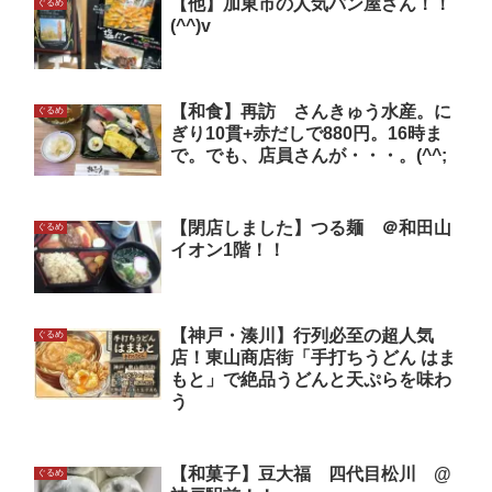
【他】加東市の人気パン屋さん！！
ぐるめ
(^^)v
【和食】再訪 さんきゅう水産。に
ぐるめ
ぎり10貫+赤だしで880円。16時ま
で。でも、店員さんが・・・。(^^;
【閉店しました】つる麺 ＠和田山
ぐるめ
イオン1階！！
【神戸・湊川】行列必至の超人気
ぐるめ
店！東山商店街「手打ちうどん はま
もと」で絶品うどんと天ぷらを味わ
う
【和菓子】豆大福 四代目松川 @
ぐるめ