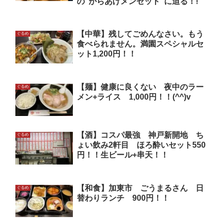
の“からあげメンセット”に迫る！!
【中華】残してごめんなさい。もう
ぐるめ
食べられません。満園スペシャルセ
ット1,200円！！
【麺】健康に良くない 夜中のラー
ぐるめ
メン+ライス 1,000円！！(^^)v
【酒】コスパ最強 神戸新開地 ち
ぐるめ
ょい飲み2軒目 ほろ酔いセット550
円！！生ビール+串天！！
【和食】加東市 ごうまるさん 日
ぐるめ
替わりランチ 900円！！