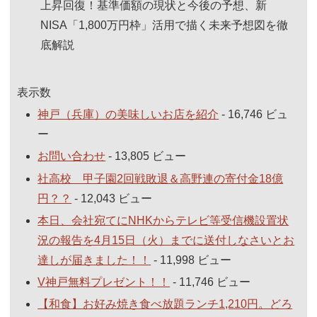
上昇回復！基準価額の現状と今後の予想、新
NISA「1,800万円枠」活用で描く未来予想図を徹
底解説
表示数
神戸（兵庫）の美味しいお店を紹介
- 16,746 ビュ
ー
お問い合わせ
- 13,805 ビュー
社高校 甲子園2回戦敗退＆高野連の寄付金18億
円？？
- 12,043 ビュー
本日、会社宛てにNHKからテレビ等受信機設置状
況の報告を4月15日（火）までに送付しなさいとお
達しが届きました！！
- 11,998 ビュー
V神戸無料プレゼント！！
- 11,746 ビュー
【和食】お好み焼き食べ放題ランチ1,210円。どろ