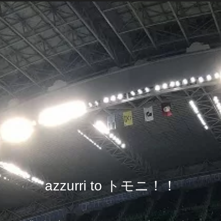
azzurri to トモニ！！