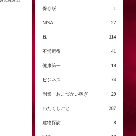
2024.05.21
保存版
1
NISA
27
株
114
不労所得
41
健康第一
19
ビジネス
74
副業・おこづかい稼ぎ
29
わたくしごと
287
建物探訪
8