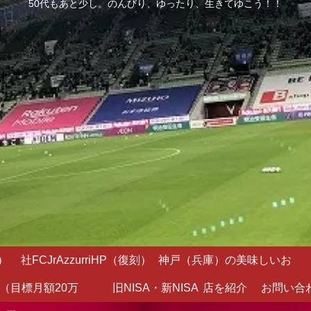
50代もあと少し。のんびり、ゆったり、生きてゆこう！！
）
社FCJrAzzurriHP（復刻）
神戸（兵庫）の美味しいお
（目標月額20万
旧NISA・新NISA
店を紹介
お問い合