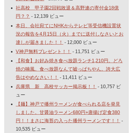
社高校 甲子園2回戦敗退＆高野連の寄付金18億
円？？
- 12,139 ビュー
本日、会社宛てにNHKからテレビ等受信機設置状
況の報告を4月15日（火）までに送付しなさいとお
達しが届きました！！
- 12,000 ビュー
V神戸無料プレゼント！！
- 11,751 ビュー
【和食】お好み焼き食べ放題ランチ1,210円。どろ
焼の喃風。食べ放題なんて嘘っぱちやん。誇大広
告はやめなさい！！
- 11,411 ビュー
兵庫県 新 高校サッカー掲示板！！
- 10,757 ビ
ュー
【麺】神戸で播州ラーメンが食べられる店を発見
しました。甘醤油ラーメン680円+唐揚げ定食380
円！！まさに海苔の入った播州ラーメンです！！
-
10,535 ビュー