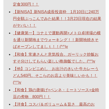
定食300円！！
【新NISA】新NISA成長投資枠 1月10日に240万
円全額ぶっこんでみた結果！！3月23日現在の結果
がヤバい！！
【健康第一】コナミで運動再開+メトロ卓球場の横
を通り新開地までウォーキング！！新開地焼きそ
ばオープンしてましｔ！！(^^)v
【和食】常連さんと意気投合。ガーリック炒飯お
すそ分けしてもらい楽しい晩御飯でした。(^^)v
【他】コンビニめし お出汁のきいた牛カレーう
どん540円。そこらのお店より美味しいかも！！
(^^)v
【和食】鶏の唐揚げ+ペンネ・ミートソース+金時
豆の煮物 800円！！
【洋食】コスパ＆ボリューム＆旨さ 最高のお