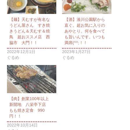
【麺】天むすが有名な
【酒】湊川公園駅から
うどん屋さん すき焼
直ぐ。超お気に入りの
きうどん＆天むす＆焼
あやとり。何を食べて
鳥 超おススメ店 西
も旨いんです。いつも
脇市 大門！！
満席(^^;！！
2022年12月1日
2023年1月27日
ぐるめ
ぐるめ
【肉】創業100年以上
新開地 八栄亭下店
もも焼き定食 990
円！！
2022年10月14日