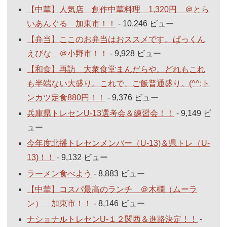
【中華】人気店 創作中華料理 1,320円 ＠とら
いあんぐる 加東市！！
- 10,246 ビュー
【弁当】ここのお弁当はおススメです。ぱっくん
えびな ＠小野市！！
- 9,928 ビュー
【和食】再訪 大衆食堂まんだらや。どれもこれ
も半端ない大盛り。これで、ご飯普通盛り。(^^;ト
ンカツ定食880円！！
- 9,376 ビュー
兵庫県トレセンU-13選考会＆練習会！！
- 9,149 ビ
ュー
今年度北播トレセンメンバー（U-13)＆県トレ（U-
13)！！
- 9,132 ビュー
ラーメン食べよう
- 8,883 ビュー
【中華】コスパ最高のランチ ＠木欄（ムーラ
ン） 加東市！！
- 8,146 ビュー
ナショナルトレセンU-１２関西＆進路決定！！
-