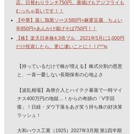
店。日替わりランチ750円。唐揚げもアジフライも
むっちゃ旨いです！！
【中華】蒸し鶏葱ソース580円+麻婆豆腐 ちょい
辛850円+あんかけ揚げそば750円！！
【株】楽天日本株4.3倍ブル 2021年5月に1,000円
だけ投資したら、更に凄いことに！！(^^)v
【持っているだけで株が増える】株式分割の恩恵
と、一喜一憂しない長期保有の心地よさ
【波乱相場】為替介入とハイテク暴落で一時マイ
ナス400万円の地獄…！からの奇跡の「V字回
復」！日経・ダウ下落をあざ笑う持ち株の好決算
ラッシュ！
大和ハウス工業（1925）2027年3月期 第1四半期