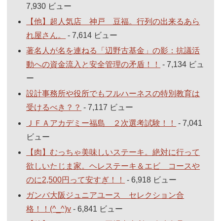
7,930 ビュー
【他】超人気店 神戸 豆福。行列の出来るあら
れ屋さん。
- 7,614 ビュー
著名人が名を連ねる「辺野古基金」の影：抗議活
動への資金流入と安全管理の矛盾！！
- 7,134 ビュ
ー
設計事務所や役所でもフルハーネスの特別教育は
受けるべき？？
- 7,117 ビュー
ＪＦＡアカデミー福島 ２次選考試験！！
- 7,041
ビュー
【肉】むっちゃ美味しいステーキ。絶対に行って
欲しいたじま家。ヘレステーキ＆エビ コースや
のに2,500円って安すぎ！！
- 6,918 ビュー
ガンバ大阪ジュニアユース セレクション合
格！！(^_^)v
- 6,841 ビュー