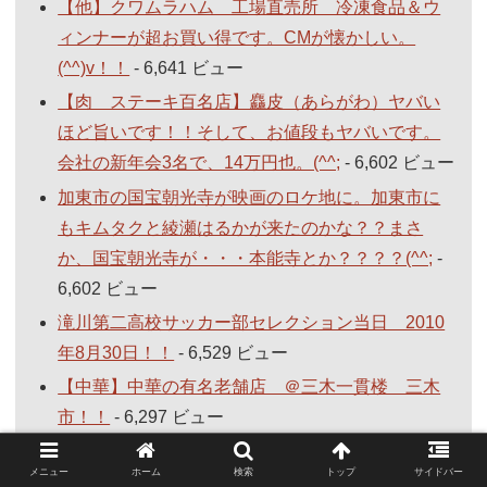
【他】クワムラハム 工場直売所 冷凍食品＆ウ
ィンナーが超お買い得です。CMが懐かしい。
(^^)v！！
- 6,641 ビュー
【肉 ステーキ百名店】麤皮（あらがわ）ヤバい
ほど旨いです！！そして、お値段もヤバいです。
会社の新年会3名で、14万円也。(^^;
- 6,602 ビュー
加東市の国宝朝光寺が映画のロケ地に。加東市に
もキムタクと綾瀬はるかが来たのかな？？まさ
か、国宝朝光寺が・・・本能寺とか？？？？(^^;
-
6,602 ビュー
滝川第二高校サッカー部セレクション当日 2010
年8月30日！！
- 6,529 ビュー
【中華】中華の有名老舗店 ＠三木一貫楼 三木
市！！
- 6,297 ビュー
【洋食 百名店】洋食の朝日 どれくらい待てば
メニュー
ホーム
検索
トップ
サイドバー
入店できるのか？？ビフカツ定食1700円 + クリ