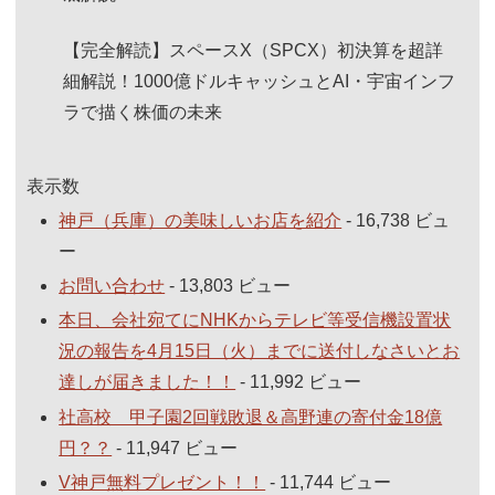
【完全解読】スペースX（SPCX）初決算を超詳
細解説！1000億ドルキャッシュとAI・宇宙インフ
ラで描く株価の未来
表示数
神戸（兵庫）の美味しいお店を紹介
- 16,738 ビュ
ー
お問い合わせ
- 13,803 ビュー
本日、会社宛てにNHKからテレビ等受信機設置状
況の報告を4月15日（火）までに送付しなさいとお
達しが届きました！！
- 11,992 ビュー
社高校 甲子園2回戦敗退＆高野連の寄付金18億
円？？
- 11,947 ビュー
V神戸無料プレゼント！！
- 11,744 ビュー