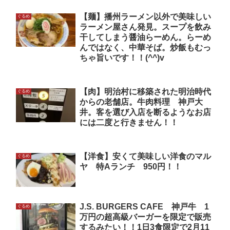
【麺】播州ラーメン以外で美味しい
ぐるめ
ラーメン屋さん発見。スープを飲み
干してしまう醤油らーめん。らーめ
んではなく、中華そば。炒飯もむっ
ちゃ旨いです！！(^^)v
【肉】明治村に移築された明治時代
ぐるめ
からの老舗店。牛肉料理 神戸大
井。客を選び入店を断るようなお店
には二度と行きません！！
【洋食】安くて美味しい洋食のマル
ぐるめ
ヤ 特Aランチ 950円！！
J.S. BURGERS CAFE 神戸牛 1
ぐるめ
万円の超高級バーガーを限定で販売
するみたい！！1日3食限定で2月11