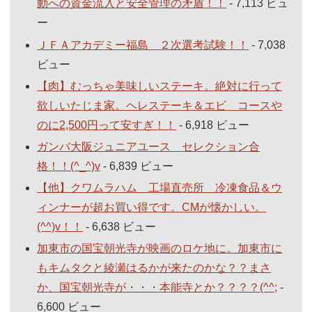
動への資金流入と安全管理の矛盾！！
- 7,113 ビュ
ー
ＪＦＡアカデミー福島 ２次選考試験！！
- 7,038
ビュー
【肉】むっちゃ美味しいステーキ。絶対に行って
欲しいたじま家。ヘレステーキ＆エビ コースや
のに2,500円って安すぎ！！
- 6,918 ビュー
ガンバ大阪ジュニアユース セレクション合
格！！(^_^)v
- 6,839 ビュー
【他】クワムラハム 工場直売所 冷凍食品＆ウ
ィンナーが超お買い得です。CMが懐かしい。
(^^)v！！
- 6,638 ビュー
加東市の国宝朝光寺が映画のロケ地に。加東市に
もキムタクと綾瀬はるかが来たのかな？？まさ
か、国宝朝光寺が・・・本能寺とか？？？？(^^;
-
6,600 ビュー