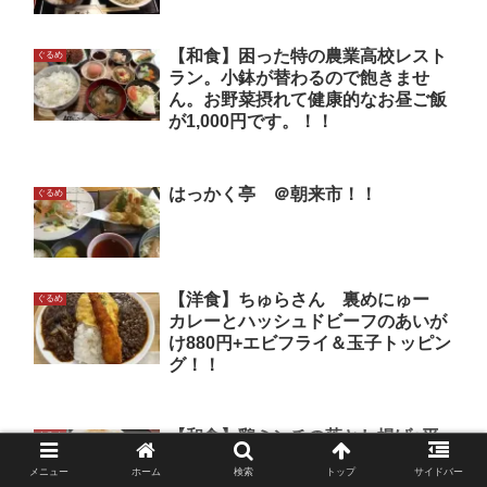
【和食】困った特の農業高校レスト
ぐるめ
ラン。小鉢が替わるので飽きませ
ん。お野菜摂れて健康的なお昼ご飯
が1,000円です。！！
はっかく亭 ＠朝来市！！
ぐるめ
【洋食】ちゅらさん 裏めにゅー
ぐるめ
カレーとハッシュドビーフのあいが
け880円+エビフライ＆玉子トッピン
グ！！
【和食】鶏ミンチの落とし揚げ+平
ぐるめ
天と大根の煮物+オクラとなめ茸の
メニュー
ホーム
検索
トップ
サイドバー
和え物 800円！！