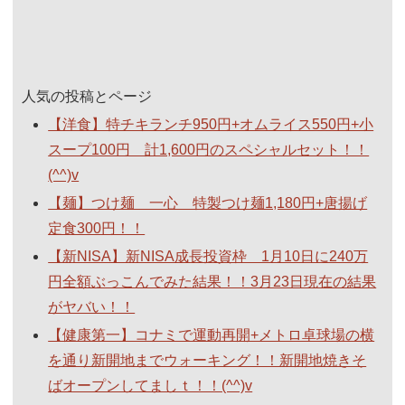
人気の投稿とページ
【洋食】特チキランチ950円+オムライス550円+小
スープ100円 計1,600円のスペシャルセット！！
(^^)v
【麺】つけ麺 一心 特製つけ麺1,180円+唐揚げ
定食300円！！
【新NISA】新NISA成長投資枠 1月10日に240万
円全額ぶっこんでみた結果！！3月23日現在の結果
がヤバい！！
【健康第一】コナミで運動再開+メトロ卓球場の横
を通り新開地までウォーキング！！新開地焼きそ
ばオープンしてましｔ！！(^^)v