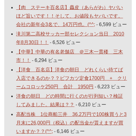
【肉 ステーキ百名店】麤皮（あらがわ）ヤバい
ほど旨いです！！そして、お値段もヤバいです。
会社の新年会3名で、14万円也。(^^;
- 6,599 ビュー
滝川第二高校サッカー部セレクション当日 2010
年8月30日！！
- 6,526 ビュー
【中華】中華の有名老舗店 ＠三木一貫楼 三木
市！！
- 6,294 ビュー
【洋食 百名店】洋食の朝日 どれくらい待てば
入店できるのか？？ビフカツ定食1700円 + クリ
ームコロッケ250円 合計 1950円
- 6,223 ビュー
洋食の朝日 どの時間に行くのが行列短い？検証
してみました。結果は？？
- 6,210 ビュー
高配当株 1位商船三井 36.2万円で100株買うと3
月末に26,000円（税込）の配当金が貰えますが買
いますか？？(^^;
- 6,146 ビュー