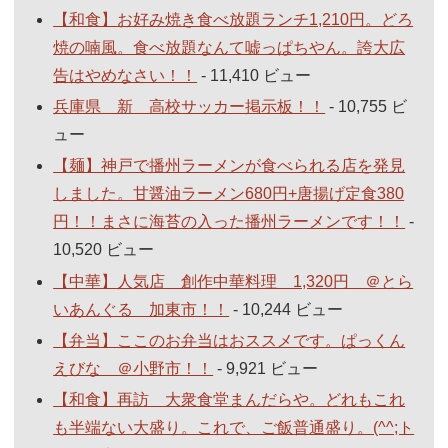
【和食】お好み焼き食べ放題ランチ1,210円。どろ
焼の喃風。食べ放題なんて嘘っぱちやん。誇大広
告はやめなさい！！
- 11,410 ビュー
兵庫県 新 高校サッカー掲示板！！
- 10,755 ビ
ュー
【麺】神戸で播州ラーメンが食べられる店を発見
しました。甘醤油ラーメン680円+唐揚げ定食380
円！！まさに海苔の入った播州ラーメンです！！
-
10,520 ビュー
【中華】人気店 創作中華料理 1,320円 ＠とら
いあんぐる 加東市！！
- 10,244 ビュー
【弁当】ここのお弁当はおススメです。ぱっくん
えびな ＠小野市！！
- 9,921 ビュー
【和食】再訪 大衆食堂まんだらや。どれもこれ
も半端ない大盛り。これで、ご飯普通盛り。(^^;ト