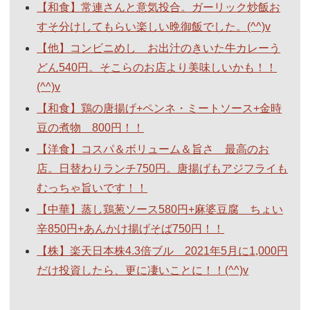
【和食】常連さんと意気投合。ガーリック炒飯お
すそ分けしてもらい楽しい晩御飯でした。(^^)v
【他】コンビニめし お出汁のきいた牛カレーう
どん540円。そこらのお店より美味しいかも！！
(^^)v
【和食】鶏の唐揚げ+ペンネ・ミートソース+金時
豆の煮物 800円！！
【洋食】コスパ＆ボリューム＆旨さ 最高のお
店。日替わりランチ750円。唐揚げもアジフライも
むっちゃ旨いです！！
【中華】蒸し鶏葱ソース580円+麻婆豆腐 ちょい
辛850円+あんかけ揚げそば750円！！
【株】楽天日本株4.3倍ブル 2021年5月に1,000円
だけ投資したら、更に凄いことに！！(^^)v