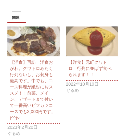
関連
【洋食】再訪 洋食お
【洋食】元町クワト
がわ。クワトロみたく
ロ 行列に並ばず食べ
行列ないし、お刺身も
られます！！
最高です。中でも、コ
2022年10月19日
ース料理が絶対におス
ぐるめ
スメ！！前菜、メイ
ン、デザートまで付い
て一番高いビフカツコ
ースでも3,000円です。
(^^)v
2023年2月20日
ぐるめ