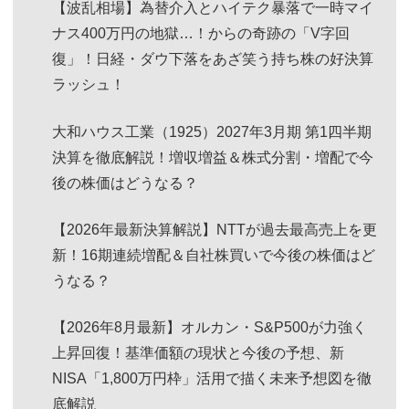
【波乱相場】為替介入とハイテク暴落で一時マイ
ナス400万円の地獄…！からの奇跡の「V字回
復」！日経・ダウ下落をあざ笑う持ち株の好決算
ラッシュ！
大和ハウス工業（1925）2027年3月期 第1四半期
決算を徹底解説！増収増益＆株式分割・増配で今
後の株価はどうなる？
【2026年最新決算解説】NTTが過去最高売上を更
新！16期連続増配＆自社株買いで今後の株価はど
うなる？
【2026年8月最新】オルカン・S&P500が力強く
上昇回復！基準価額の現状と今後の予想、新
NISA「1,800万円枠」活用で描く未来予想図を徹
底解説