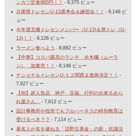
ンカツ定食880円！！
- 9,375 ビュー
兵庫県トレセンU-13選考会＆練習会！！
- 9,148 ビ
ュー
今年度北播トレセンメンバー（U-13)＆県トレ（U-
13)！！
- 9,126 ビュー
ラーメン食べよう
- 8,882 ビュー
【中華】コスパ最高のランチ ＠木欄（ムーラ
ン） 加東市！！
- 8,146 ビュー
ナショナルトレセンU-１２関西＆進路決定！！
-
7,927 ビュー
【他】超人気店 神戸 豆福。行列の出来るあら
れ屋さん。
- 7,612 ビュー
設計事務所や役所でもフルハーネスの特別教育は
受けるべき？？
- 7,114 ビュー
著名人が名を連ねる「辺野古基金」の影：抗議活