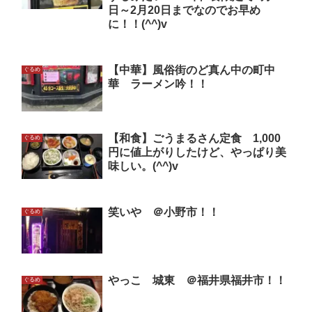
日～2月20日までなのでお早め
に！！(^^)v
【中華】風俗街のど真ん中の町中
ぐるめ
華 ラーメン吟！！
【和食】ごうまるさん定食 1,000
ぐるめ
円に値上がりしたけど、やっぱり美
味しい。(^^)v
笑いや ＠小野市！！
ぐるめ
やっこ 城東 ＠福井県福井市！！
ぐるめ