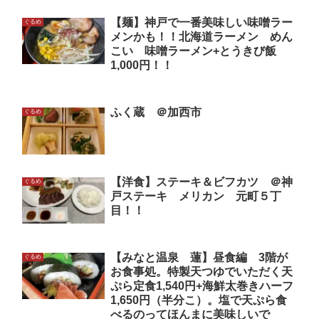
【麺】神戸で一番美味しい味噌ラー
ぐるめ
メンかも！！北海道ラーメン めん
こい 味噌ラーメン+とうきび飯
1,000円！！
ふく蔵 ＠加西市
ぐるめ
【洋食】ステーキ＆ビフカツ ＠神
ぐるめ
戸ステーキ メリカン 元町５丁
目！！
【みなと温泉 蓮】昼食編 3階が
ぐるめ
お食事処。特製天つゆでいただく天
ぷら定食1,540円+海鮮太巻きハーフ
1,650円（半分こ）。塩で天ぷら食
べるのってほんまに美味しいで