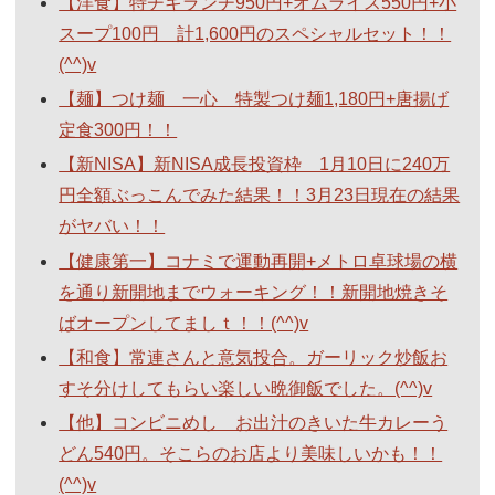
【洋食】特チキランチ950円+オムライス550円+小
スープ100円 計1,600円のスペシャルセット！！
(^^)v
【麺】つけ麺 一心 特製つけ麺1,180円+唐揚げ
定食300円！！
【新NISA】新NISA成長投資枠 1月10日に240万
円全額ぶっこんでみた結果！！3月23日現在の結果
がヤバい！！
【健康第一】コナミで運動再開+メトロ卓球場の横
を通り新開地までウォーキング！！新開地焼きそ
ばオープンしてましｔ！！(^^)v
【和食】常連さんと意気投合。ガーリック炒飯お
すそ分けしてもらい楽しい晩御飯でした。(^^)v
【他】コンビニめし お出汁のきいた牛カレーう
どん540円。そこらのお店より美味しいかも！！
(^^)v