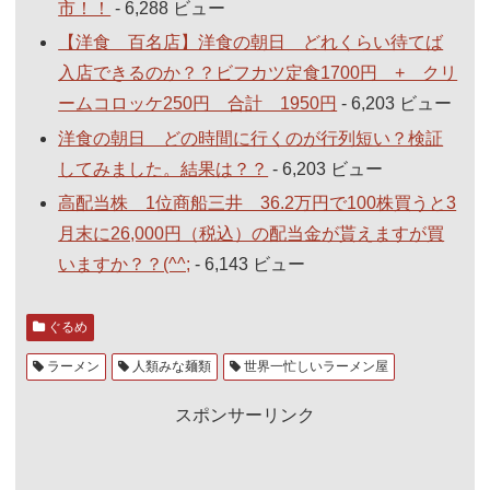
市！！
- 6,288 ビュー
【洋食 百名店】洋食の朝日 どれくらい待てば
入店できるのか？？ビフカツ定食1700円 + クリ
ームコロッケ250円 合計 1950円
- 6,203 ビュー
洋食の朝日 どの時間に行くのが行列短い？検証
してみました。結果は？？
- 6,203 ビュー
高配当株 1位商船三井 36.2万円で100株買うと3
月末に26,000円（税込）の配当金が貰えますが買
いますか？？(^^;
- 6,143 ビュー
ぐるめ
ラーメン
人類みな麺類
世界一忙しいラーメン屋
スポンサーリンク