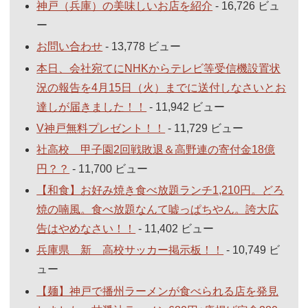
神戸（兵庫）の美味しいお店を紹介
- 16,726 ビュ
ー
お問い合わせ
- 13,778 ビュー
本日、会社宛てにNHKからテレビ等受信機設置状
況の報告を4月15日（火）までに送付しなさいとお
達しが届きました！！
- 11,942 ビュー
V神戸無料プレゼント！！
- 11,729 ビュー
社高校 甲子園2回戦敗退＆高野連の寄付金18億
円？？
- 11,700 ビュー
【和食】お好み焼き食べ放題ランチ1,210円。どろ
焼の喃風。食べ放題なんて嘘っぱちやん。誇大広
告はやめなさい！！
- 11,402 ビュー
兵庫県 新 高校サッカー掲示板！！
- 10,749 ビ
ュー
【麺】神戸で播州ラーメンが食べられる店を発見