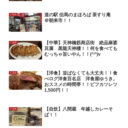
道の駅 但馬のまほろば 茶すり庵
ぐるめ
＠朝来市！！
【中華】天神橋筋商店街 絶品麻婆
ぐるめ
豆腐 黒龍天神樓！！何を食べても
むっちゃ旨いやん！！(^^)v
【洋食】並ばなくても大丈夫！！食
ぐるめ
べログ洋食百名店 洋食屋ゆうき。
おススメの時間帯！！ビフカツレツ
1,500円！！
【自炊】八間蔵 年越しカレーそ
ぐるめ
ば！！