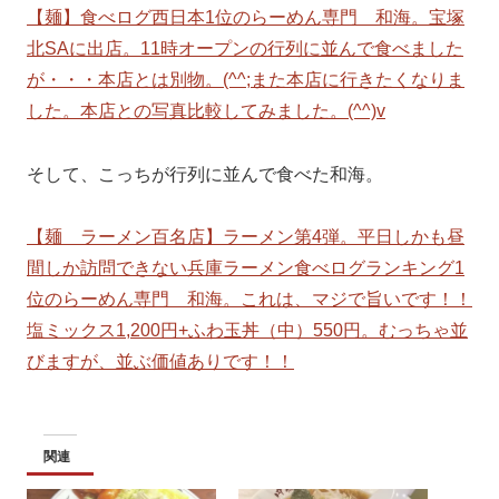
【麺】食べログ西日本1位のらーめん専門 和海。宝塚
北SAに出店。11時オープンの行列に並んで食べました
が・・・本店とは別物。(^^;また本店に行きたくなりま
した。本店との写真比較してみました。(^^)v
そして、こっちが行列に並んで食べた和海。
【麺 ラーメン百名店】ラーメン第4弾。平日しかも昼
間しか訪問できない兵庫ラーメン食べログランキング1
位のらーめん専門 和海。これは、マジで旨いです！！
塩ミックス1,200円+ふわ玉丼（中）550円。むっちゃ並
びますが、並ぶ価値ありです！！
関連