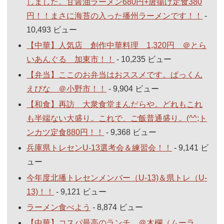
しました。甘醤油ラーメン680円+唐揚げ定食380
円！！まさに海苔の入った播州ラーメンです！！
-
10,493 ビュー
【中華】人気店 創作中華料理 1,320円 ＠とら
いあんぐる 加東市！！
- 10,235 ビュー
【弁当】ここのお弁当はおススメです。ぱっくん
えびな ＠小野市！！
- 9,904 ビュー
【和食】再訪 大衆食堂まんだらや。どれもこれ
も半端ない大盛り。これで、ご飯普通盛り。(^^;ト
ンカツ定食880円！！
- 9,368 ビュー
兵庫県トレセンU-13選考会＆練習会！！
- 9,141 ビ
ュー
今年度北播トレセンメンバー（U-13)＆県トレ（U-
13)！！
- 9,121 ビュー
ラーメン食べよう
- 8,874 ビュー
【中華】コスパ最高のランチ ＠木欄（ムーラ