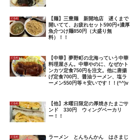
【麺】三豊麺 新開地店 遅くまで
ぐるめ
開いてて、お疲れセット590円+濃厚
魚介つけ麺850円（大盛り無
料）！！
【中華】夢野町の北海っていう中華
ぐるめ
料理屋さん。中華やのに、なぜかト
ンカツ定食750円を注文。他に唐揚
げ定食700円、醤油ラーメン、塩ラ
ーメン550円等々安いです！！(^^)v
【他】木曜日限定の厚焼きたまごサ
ぐるめ
ンド 330円 ウィングベーカリ
ー！！
ラーメン とんちんかん はさまじ
ぐるめ