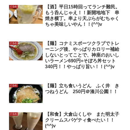
【酒】平日15時回ってランチ難民。
ぐるめ
もう呑んじゃえ！！新開地地下 串
焼き横丁。串より天ぷらがむちゃく
ちゃ美味しいやん！！(^^)v
【麺】コナミスポーツクラブでトレ
ぐるめ
ーニング後、やっぱりカロリー補給
しないとってことで、神座のおいし
いラーメン690円+そぼろ丼セット
340円！！やっぱり旨い！！(^^)v
【麺】立ち食いうどん ふく井 き
ぐるめ
つねうどん 250円＠湊川公園！！
【和食】大倉山くしや また明太子
ぐるめ
クリームスパゲティ食べたい！！
(^^)v