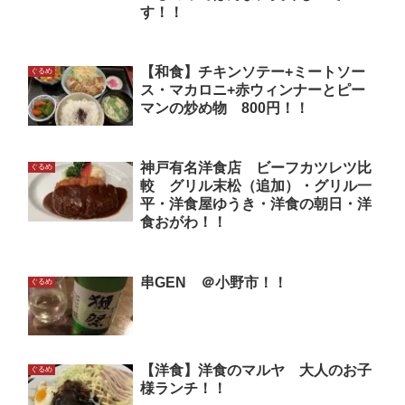
す！！
【和食】チキンソテー+ミートソー
ぐるめ
ス・マカロニ+赤ウィンナーとピー
マンの炒め物 800円！！
神戸有名洋食店 ビーフカツレツ比
ぐるめ
較 グリル末松（追加）・グリル一
平・洋食屋ゆうき・洋食の朝日・洋
食おがわ！！
串GEN ＠小野市！！
ぐるめ
【洋食】洋食のマルヤ 大人のお子
ぐるめ
様ランチ！！