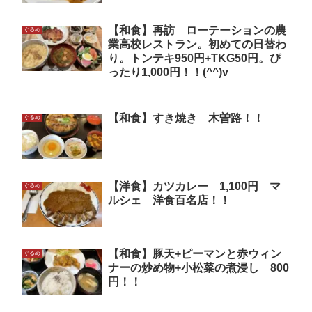
【和食】再訪 ローテーションの農
ぐるめ
業高校レストラン。初めての日替わ
り。トンテキ950円+TKG50円。ぴ
ったり1,000円！！(^^)v
【和食】すき焼き 木曽路！！
ぐるめ
【洋食】カツカレー 1,100円 マ
ぐるめ
ルシェ 洋食百名店！！
【和食】豚天+ピーマンと赤ウィン
ぐるめ
ナーの炒め物+小松菜の煮浸し 800
円！！