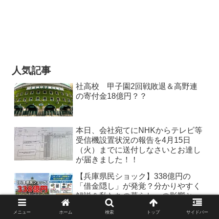
人気記事
社高校 甲子園2回戦敗退＆高野連
の寄付金18億円？？
本日、会社宛てにNHKからテレビ等
受信機設置状況の報告を4月15日
（火）までに送付しなさいとお達し
が届きました！！
【兵庫県民ショック】338億円の
「借金隠し」が発覚？分かりやすく
解説＆私たちの暮らしへの影響と
は？
メニュー
ホーム
検索
トップ
サイドバー