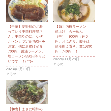
【中華】夢野町の北海
【麺】内橋ラーメン
っていう中華料理屋さ
値上げ らーめん
ん。中華やのに、なぜ
（中） 900円→940
かトンカツ定食750円を
円。おにぎり、餃子は
注文。他に唐揚げ定食
値段据え置き。並は690
700円、醤油ラーメン、
円→740円！！
塩ラーメン550円等々安
2022年11月28日
いです！！(^^)v
ぐるめ
2023年2月19日
ぐるめ
【和食】まさに昭和の