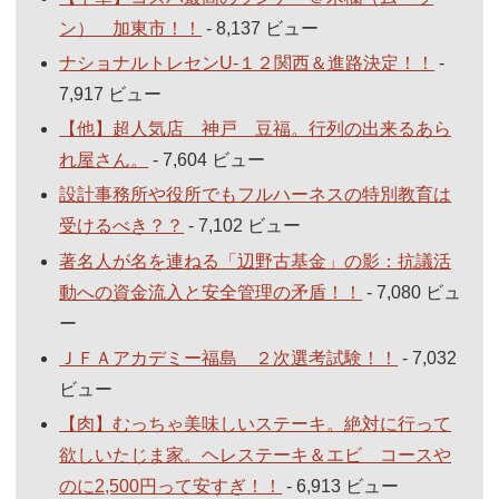
ン） 加東市！！
- 8,137 ビュー
ナショナルトレセンU-１２関西＆進路決定！！
-
7,917 ビュー
【他】超人気店 神戸 豆福。行列の出来るあら
れ屋さん。
- 7,604 ビュー
設計事務所や役所でもフルハーネスの特別教育は
受けるべき？？
- 7,102 ビュー
著名人が名を連ねる「辺野古基金」の影：抗議活
動への資金流入と安全管理の矛盾！！
- 7,080 ビュ
ー
ＪＦＡアカデミー福島 ２次選考試験！！
- 7,032
ビュー
【肉】むっちゃ美味しいステーキ。絶対に行って
欲しいたじま家。ヘレステーキ＆エビ コースや
のに2,500円って安すぎ！！
- 6,913 ビュー