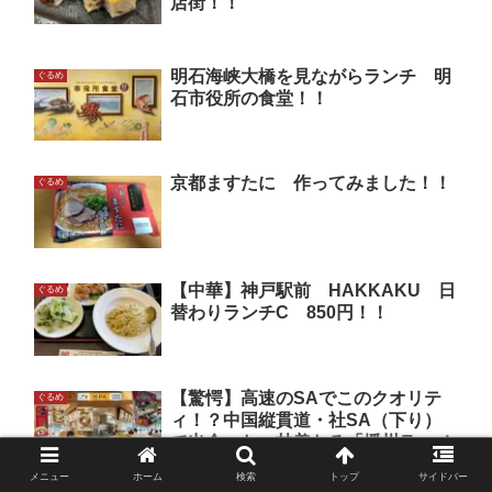
店街！！
明石海峡大橋を見ながらランチ 明
ぐるめ
石市役所の食堂！！
京都ますたに 作ってみました！！
ぐるめ
【中華】神戸駅前 HAKKAKU 日
ぐるめ
替わりランチC 850円！！
【驚愕】高速のSAでこのクオリテ
ぐるめ
ィ！？中国縦貫道・社SA（下り）
で出会った、甘美なる「播州ラーメ
ン」が確かな本物だった件。
メニュー
ホーム
検索
トップ
サイドバー