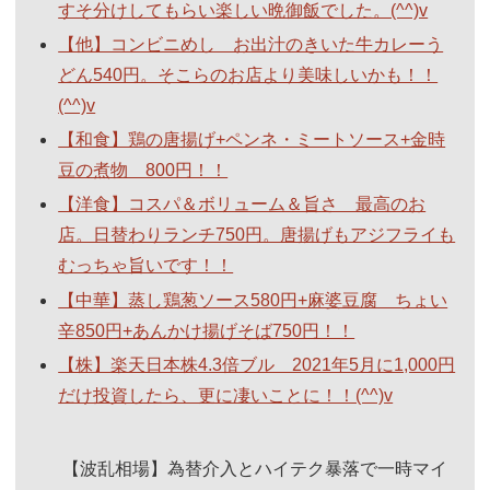
すそ分けしてもらい楽しい晩御飯でした。(^^)v
【他】コンビニめし お出汁のきいた牛カレーう
どん540円。そこらのお店より美味しいかも！！
(^^)v
【和食】鶏の唐揚げ+ペンネ・ミートソース+金時
豆の煮物 800円！！
【洋食】コスパ＆ボリューム＆旨さ 最高のお
店。日替わりランチ750円。唐揚げもアジフライも
むっちゃ旨いです！！
【中華】蒸し鶏葱ソース580円+麻婆豆腐 ちょい
辛850円+あんかけ揚げそば750円！！
【株】楽天日本株4.3倍ブル 2021年5月に1,000円
だけ投資したら、更に凄いことに！！(^^)v
【波乱相場】為替介入とハイテク暴落で一時マイ