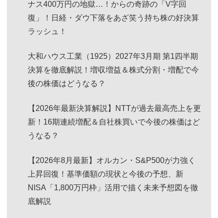
ナス400万円の地獄…！からの奇跡の「V字回
復」！日経・ダウ下落をあざ笑う持ち株の好決算
ラッシュ！
大和ハウス工業（1925）2027年3月期 第1四半期
決算を徹底解説！増収増益＆株式分割・増配で今
後の株価はどうなる？
【2026年最新決算解説】NTTが過去最高売上を更
新！16期連続増配＆自社株買いで今後の株価はど
うなる？
【2026年8月最新】オルカン・S&P500が力強く
上昇回復！基準価額の現状と今後の予想、新
NISA「1,800万円枠」活用で描く未来予想図を徹
底解説