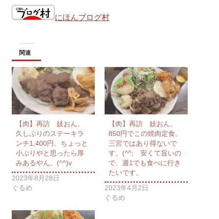
にほんブログ村
関連
【肉】再訪 妓おん。
【肉】再訪 妓おん。
久しぶりのステーキラ
850円でこの焼肉定食。
ンチ1,400円。ちょっと
三宮ではあり得ないで
小ぶりやと思ったら厚
す。(^^; 安くて旨いの
みあるやん。(^^)v
で、週1でも食べに行き
たいです。
2023年8月28日
ぐるめ
2023年4月2日
ぐるめ