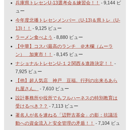
兵庫県トレセンU-13選考会＆練習会！！
- 9,144 ビ
ュー
今年度北播トレセンメンバー（U-13)＆県トレ（U-
13)！！
- 9,125 ビュー
ラーメン食べよう
- 8,880 ビュー
【中華】コスパ最高のランチ ＠木欄（ムーラ
ン） 加東市！！
- 8,145 ビュー
ナショナルトレセンU-１２関西＆進路決定！！
-
7,925 ビュー
【他】超人気店 神戸 豆福。行列の出来るあら
れ屋さん。
- 7,610 ビュー
設計事務所や役所でもフルハーネスの特別教育は
受けるべき？？
- 7,113 ビュー
著名人が名を連ねる「辺野古基金」の影：抗議活
動への資金流入と安全管理の矛盾！！
- 7,104 ビュ