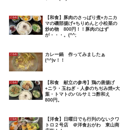
【和食】豚肉のさっぱり煮+カニカ
ぐるめ
マの磯部揚げ+ちりめんと小松菜の
炒め物 800円！！豚肉のはず
が・・・。(^^;
カレー鍋 作ってみましたぁ
ぐるめ
(^^)v！！
【和食 献立の参考】鶏の唐揚げ
ぐるめ
+ニラ・玉ねぎ・人参のちぢみ焼+大
葉・トマトのバルサミコ酢和え
800円。
【洋食】日曜日でも行列のないクワ
ぐるめ
トロ２号店 ＠洋食おがわ 東山商