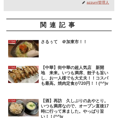
azzurri管理人
関連記事
さるぅて ＠加東市！！
ぐるめ
【中華】街中華の超人気店 新開
ぐるめ
地 来来。いつも満席、餃子も旨い
し、お一人様でも大丈夫！！コスパ
も最高。焼肉定食が720円！！(^^)v
【酒】再訪 久しぶりのあやとり。
ぐるめ
いつも満席なので、オープン直後17
時に行って来ました。やっぱり旨
い！！(^^)v