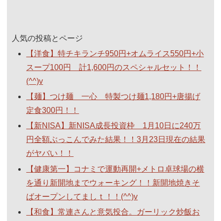
人気の投稿とページ
【洋食】特チキランチ950円+オムライス550円+小
スープ100円 計1,600円のスペシャルセット！！
(^^)v
【麺】つけ麺 一心 特製つけ麺1,180円+唐揚げ
定食300円！！
【新NISA】新NISA成長投資枠 1月10日に240万
円全額ぶっこんでみた結果！！3月23日現在の結果
がヤバい！！
【健康第一】コナミで運動再開+メトロ卓球場の横
を通り新開地までウォーキング！！新開地焼きそ
ばオープンしてましｔ！！(^^)v
【和食】常連さんと意気投合。ガーリック炒飯お