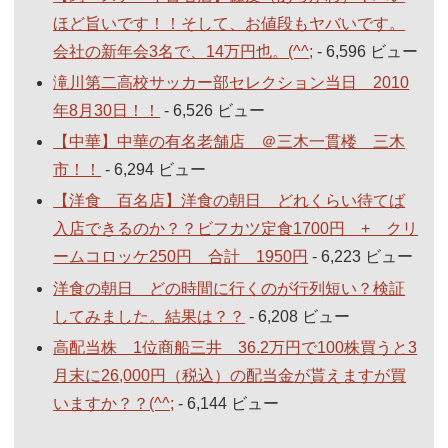
ほど旨いです！！そして、お値段もヤバいです。
会社の新年会3名で、14万円也。(^^;
- 6,596 ビュー
滝川第二高校サッカー部セレクション当日 2010
年8月30日！！
- 6,526 ビュー
【中華】中華の有名老舗店 ＠三木一貫楼 三木
市！！
- 6,294 ビュー
【洋食 百名店】洋食の朝日 どれくらい待てば
入店できるのか？？ビフカツ定食1700円 + クリ
ームコロッケ250円 合計 1950円
- 6,223 ビュー
洋食の朝日 どの時間に行くのが行列短い？検証
してみました。結果は？？
- 6,208 ビュー
高配当株 1位商船三井 36.2万円で100株買うと3
月末に26,000円（税込）の配当金が貰えますが買
いますか？？(^^;
- 6,144 ビュー