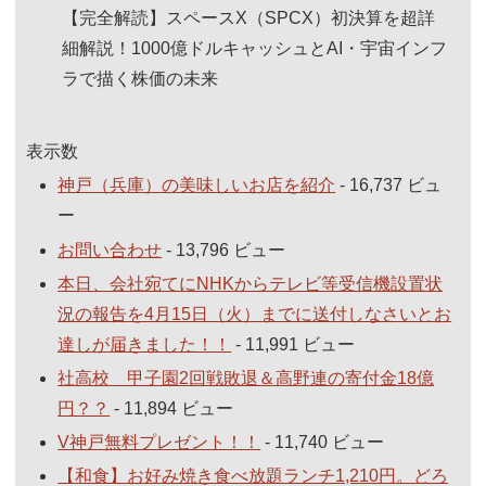
【完全解読】スペースX（SPCX）初決算を超詳
細解説！1000億ドルキャッシュとAI・宇宙インフ
ラで描く株価の未来
表示数
神戸（兵庫）の美味しいお店を紹介
- 16,737 ビュ
ー
お問い合わせ
- 13,796 ビュー
本日、会社宛てにNHKからテレビ等受信機設置状
況の報告を4月15日（火）までに送付しなさいとお
達しが届きました！！
- 11,991 ビュー
社高校 甲子園2回戦敗退＆高野連の寄付金18億
円？？
- 11,894 ビュー
V神戸無料プレゼント！！
- 11,740 ビュー
【和食】お好み焼き食べ放題ランチ1,210円。どろ