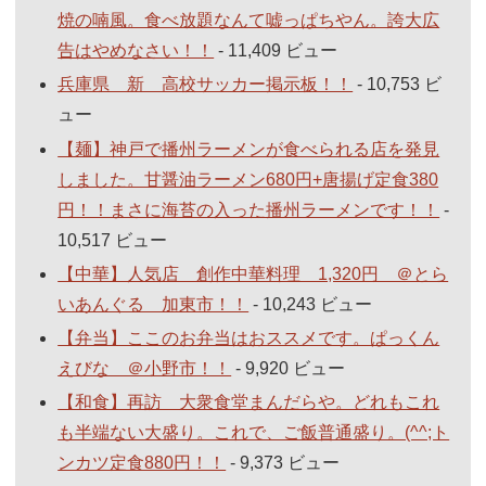
焼の喃風。食べ放題なんて嘘っぱちやん。誇大広
告はやめなさい！！
- 11,409 ビュー
兵庫県 新 高校サッカー掲示板！！
- 10,753 ビ
ュー
【麺】神戸で播州ラーメンが食べられる店を発見
しました。甘醤油ラーメン680円+唐揚げ定食380
円！！まさに海苔の入った播州ラーメンです！！
-
10,517 ビュー
【中華】人気店 創作中華料理 1,320円 ＠とら
いあんぐる 加東市！！
- 10,243 ビュー
【弁当】ここのお弁当はおススメです。ぱっくん
えびな ＠小野市！！
- 9,920 ビュー
【和食】再訪 大衆食堂まんだらや。どれもこれ
も半端ない大盛り。これで、ご飯普通盛り。(^^;ト
ンカツ定食880円！！
- 9,373 ビュー