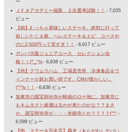
ー
ＪＦＡアカデミー福島 ２次選考試験！！
- 7,035
ビュー
【肉】むっちゃ美味しいステーキ。絶対に行って
欲しいたじま家。ヘレステーキ＆エビ コースや
のに2,500円って安すぎ！！
- 6,917 ビュー
ガンバ大阪ジュニアユース セレクション合
格！！(^_^)v
- 6,838 ビュー
【他】クワムラハム 工場直売所 冷凍食品＆ウ
ィンナーが超お買い得です。CMが懐かしい。
(^^)v！！
- 6,636 ビュー
加東市の国宝朝光寺が映画のロケ地に。加東市に
もキムタクと綾瀬はるかが来たのかな？？まさ
か、国宝朝光寺が・・・本能寺とか？？？？(^^;
-
6,599 ビュー
【肉 ステーキ百名店】麤皮（あらがわ）ヤバい