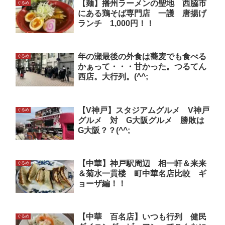
【麺】播州ラーメンの聖地 西脇市
ぐるめ
にある鶏そば専門店 一護 唐揚げ
ランチ 1,000円！！
年の瀬最後の外食は蕎麦でも食べる
ぐるめ
かぁって・・・甘かった。つるてん
西店。大行列。(^^;
【V神戸】スタジアムグルメ V神戸
ぐるめ
グルメ 対 G大阪グルメ 勝敗は
G大阪？？(^^;
【中華】神戸駅周辺 相一軒＆来来
ぐるめ
＆菊水一貫楼 町中華名店比較 ギ
ョーザ編！！
【中華 百名店】いつも行列 健民
ぐるめ