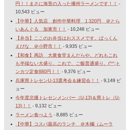
円！！まさに海苔の入った播州ラーメンです！！
-
10,543 ビュー
【中華】人気店 創作中華料理 1,320円 ＠とら
いあんぐる 加東市！！
- 10,248 ビュー
【弁当】ここのお弁当はおススメです。ぱっくん
えびな ＠小野市！！
- 9,935 ビュー
【和食】再訪 大衆食堂まんだらや。どれもこれ
も半端ない大盛り。これで、ご飯普通盛り。(^^;ト
ンカツ定食880円！！
- 9,376 ビュー
兵庫県トレセンU-13選考会＆練習会！！
- 9,149 ビ
ュー
今年度北播トレセンメンバー（U-13)＆県トレ（U-
13)！！
- 9,132 ビュー
ラーメン食べよう
- 8,885 ビュー
【中華】コスパ最高のランチ ＠木欄（ムーラ