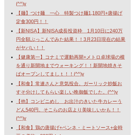
(^^)v
【麺】つけ麺 一心 特製つけ麺1,180円+唐揚げ
定食300円！！
【新NISA】新NISA成長投資枠 1月10日に240万
円全額ぶっこんでみた結果！！3月23日現在の結果
がヤバい！！
【健康第一】コナミで運動再開+メトロ卓球場の横
を通り新開地までウォーキング！！新開地焼きそ
ばオープンしてましｔ！！(^^)v
【和食】常連さんと意気投合。ガーリック炒飯お
すそ分けしてもらい楽しい晩御飯でした。(^^)v
【他】コンビニめし お出汁のきいた牛カレーう
どん540円。そこらのお店より美味しいかも！！
(^^)v
【和食】鶏の唐揚げ+ペンネ・ミートソース+金時