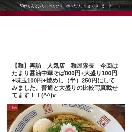
50代もあと少し。のんびり、ゆったり、生きてゆこう！！
【麺】再訪 人気店 麺屋隊長 今回は
たまり醤油中華そば800円+大盛り100円
+味玉100円+焼めし（半）250円にして
みました。普通と大盛りの比較写真載せ
てます！！(^^)v
ぐるめ