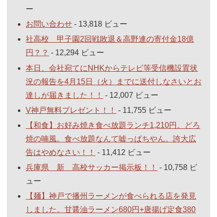
ー
お問い合わせ
- 13,818 ビュー
社高校 甲子園2回戦敗退＆高野連の寄付金18億
円？？
- 12,294 ビュー
本日、会社宛てにNHKからテレビ等受信機設置状
況の報告を4月15日（火）までに送付しなさいとお
達しが届きました！！
- 12,007 ビュー
V神戸無料プレゼント！！
- 11,755 ビュー
【和食】お好み焼き食べ放題ランチ1,210円。どろ
焼の喃風。食べ放題なんて嘘っぱちやん。誇大広
告はやめなさい！！
- 11,412 ビュー
兵庫県 新 高校サッカー掲示板！！
- 10,758 ビ
ュー
【麺】神戸で播州ラーメンが食べられる店を発見
しました。甘醤油ラーメン680円+唐揚げ定食380