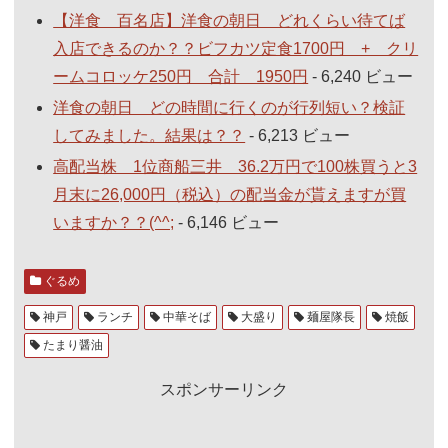
【洋食 百名店】洋食の朝日 どれくらい待てば
入店できるのか？？ビフカツ定食1700円 + クリ
ームコロッケ250円 合計 1950円
- 6,240 ビュー
洋食の朝日 どの時間に行くのが行列短い？検証
してみました。結果は？？
- 6,213 ビュー
高配当株 1位商船三井 36.2万円で100株買うと3
月末に26,000円（税込）の配当金が貰えますが買
いますか？？(^^;
- 6,146 ビュー
ぐるめ
神戸
ランチ
中華そば
大盛り
麺屋隊長
焼飯
たまり醤油
スポンサーリンク