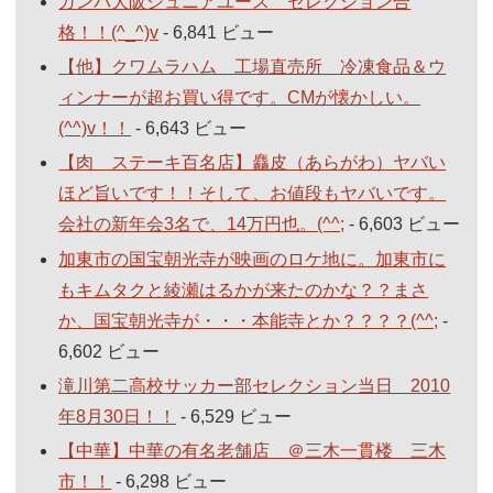
ガンバ大阪ジュニアユース セレクション合
格！！(^_^)v
- 6,841 ビュー
【他】クワムラハム 工場直売所 冷凍食品＆ウ
ィンナーが超お買い得です。CMが懐かしい。
(^^)v！！
- 6,643 ビュー
【肉 ステーキ百名店】麤皮（あらがわ）ヤバい
ほど旨いです！！そして、お値段もヤバいです。
会社の新年会3名で、14万円也。(^^;
- 6,603 ビュー
加東市の国宝朝光寺が映画のロケ地に。加東市に
もキムタクと綾瀬はるかが来たのかな？？まさ
か、国宝朝光寺が・・・本能寺とか？？？？(^^;
-
6,602 ビュー
滝川第二高校サッカー部セレクション当日 2010
年8月30日！！
- 6,529 ビュー
【中華】中華の有名老舗店 ＠三木一貫楼 三木
市！！
- 6,298 ビュー