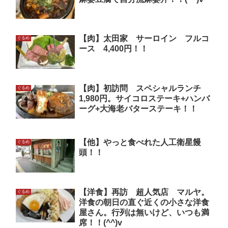
【肉】太田家 サーロイン フルコ
ぐるめ
ース 4,400円！！
【肉】初訪問 スペシャルランチ
ぐるめ
1,980円。サイコロステーキ+ハンバ
ーグ+大海老バターステーキ！！
【他】やっと食べれた人工衛星饅
ぐるめ
頭！！
【洋食】再訪 超人気店 マルヤ。
ぐるめ
洋食の朝日の直ぐ近くの小さな洋食
屋さん。行列は無いけど、いつも満
席！！(^^)v