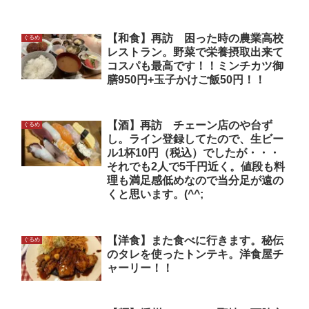
【和食】再訪 困った時の農業高校
ぐるめ
レストラン。野菜で栄養摂取出来て
コスパも最高です！！ミンチカツ御
膳950円+玉子かけご飯50円！！
【酒】再訪 チェーン店のや台ず
ぐるめ
し。ライン登録してたので、生ビー
ル1杯10円（税込）でしたが・・・
それでも2人で5千円近く。値段も料
理も満足感低めなので当分足が遠の
くと思います。(^^;
【洋食】また食べに行きます。秘伝
ぐるめ
のタレを使ったトンテキ。洋食屋チ
ャーリー！！