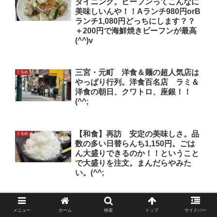
ダイニング。ビーフンってこんなに
美味しいんや！！Aランチ980円orB
ランチ1,080円どっちにします？？
＋200円で海鮮焼きビーフンが最高
(^^)v
三宮・元町 洋食＆麺の超人気店は
ぐるめ
やっぱり行列。洋食百名店 ラミ＆
洋食の朝日、クワトロ、座銀！！
(^^;
【和食】再訪 安定の美味しさ。品
ぐるめ
数の多い日替らんち1,150円。ごは
ん大盛りできるのか！！ということ
で大盛りを注文。まんだらやみた
い。(^^;
海鮮居酒屋 ばんしゅう港 ＠加東
ぐるめ
メニュー
ホーム
検索
トップ
サイドバー
市 滝野駅前！！