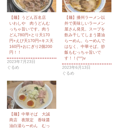
【麺】うどん百名店
【麺】播州ラーメン以
いわしや 肉うどんむ
外で美味しいラーメン
っちゃ旨いです。肉う
屋さん発見。スープを
どん780円+とり天170
飲み干してしまう醤油
円+えび天170円+キス天
らーめん。らーめんで
160円+おにぎり2個200
はなく、中華そば。炒
円！！
飯もむっちゃ旨いで
す！！(^^)v
2023年7月23日
ぐるめ
2023年6月13日
ぐるめ
【麺】中華そば 大誠
商店 夜限定 香味醤
油白湯らーめん むっ