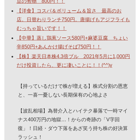
豆の煮物 800円！！
【洋食】コスパ＆ボリューム＆旨さ 最高のお
店。日替わりランチ750円。唐揚げもアジフライも
むっちゃ旨いです！！
【中華】蒸し鶏葱ソース580円+麻婆豆腐 ちょい
辛850円+あんかけ揚げそば750円！！
【株】楽天日本株4.3倍ブル 2021年5月に1,000円
だけ投資したら、更に凄いことに！！(^^)v
【持っているだけで株が増える】株式分割の恩恵
と、一喜一憂しない長期保有の心地よさ
【波乱相場】為替介入とハイテク暴落で一時マイ
ナス400万円の地獄…！からの奇跡の「V字回
復」！日経・ダウ下落をあざ笑う持ち株の好決算
ラッシュ！