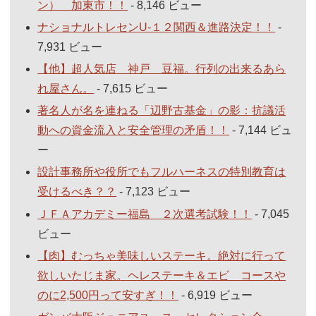
ン） 加東市！！
- 8,146 ビュー
ナショナルトレセンU-１２関西＆進路決定！！
-
7,931 ビュー
【他】超人気店 神戸 豆福。行列の出来るあら
れ屋さん。
- 7,615 ビュー
著名人が名を連ねる「辺野古基金」の影：抗議活
動への資金流入と安全管理の矛盾！！
- 7,144 ビュ
ー
設計事務所や役所でもフルハーネスの特別教育は
受けるべき？？
- 7,123 ビュー
ＪＦＡアカデミー福島 ２次選考試験！！
- 7,045
ビュー
【肉】むっちゃ美味しいステーキ。絶対に行って
欲しいたじま家。ヘレステーキ＆エビ コースや
のに2,500円って安すぎ！！
- 6,919 ビュー