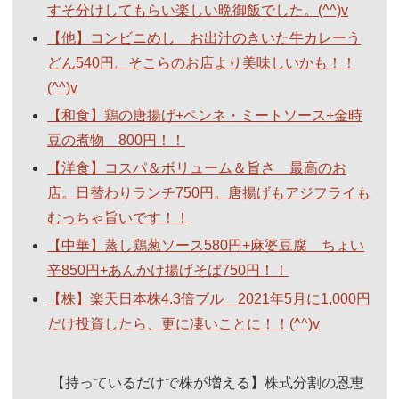
すそ分けしてもらい楽しい晩御飯でした。(^^)v
【他】コンビニめし お出汁のきいた牛カレーう
どん540円。そこらのお店より美味しいかも！！
(^^)v
【和食】鶏の唐揚げ+ペンネ・ミートソース+金時
豆の煮物 800円！！
【洋食】コスパ＆ボリューム＆旨さ 最高のお
店。日替わりランチ750円。唐揚げもアジフライも
むっちゃ旨いです！！
【中華】蒸し鶏葱ソース580円+麻婆豆腐 ちょい
辛850円+あんかけ揚げそば750円！！
【株】楽天日本株4.3倍ブル 2021年5月に1,000円
だけ投資したら、更に凄いことに！！(^^)v
【持っているだけで株が増える】株式分割の恩恵