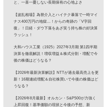
と、一喜一憂しない長期保有の心地よさ
【波乱相場】為替介入とハイテク暴落で一時マイ
ナス400万円の地獄…！からの奇跡の「V字回
復」！日経・ダウ下落をあざ笑う持ち株の好決算
ラッシュ！
大和ハウス工業（1925）2027年3月期 第1四半期
決算を徹底解説！増収増益＆株式分割・増配で今
後の株価はどうなる？
【2026年最新決算解説】NTTが過去最高売上を更
新！16期連続増配＆自社株買いで今後の株価はど
うなる？
【2026年8月最新】オルカン・S&P500が力強く
上昇回復！基準価額の現状と今後の予想、新