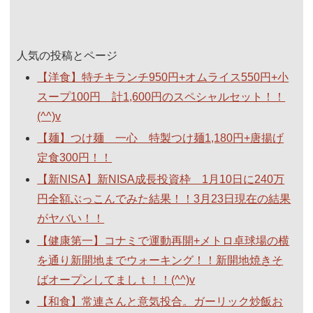
人気の投稿とページ
【洋食】特チキランチ950円+オムライス550円+小
スープ100円 計1,600円のスペシャルセット！！
(^^)v
【麺】つけ麺 一心 特製つけ麺1,180円+唐揚げ
定食300円！！
【新NISA】新NISA成長投資枠 1月10日に240万
円全額ぶっこんでみた結果！！3月23日現在の結果
がヤバい！！
【健康第一】コナミで運動再開+メトロ卓球場の横
を通り新開地までウォーキング！！新開地焼きそ
ばオープンしてましｔ！！(^^)v
【和食】常連さんと意気投合。ガーリック炒飯お