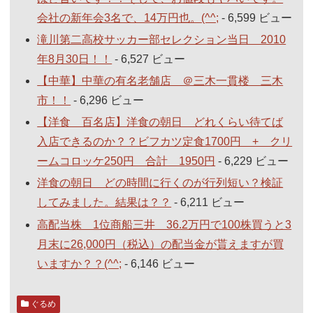
会社の新年会3名で、14万円也。(^^;
- 6,599 ビュー
滝川第二高校サッカー部セレクション当日 2010
年8月30日！！
- 6,527 ビュー
【中華】中華の有名老舗店 ＠三木一貫楼 三木
市！！
- 6,296 ビュー
【洋食 百名店】洋食の朝日 どれくらい待てば
入店できるのか？？ビフカツ定食1700円 + クリ
ームコロッケ250円 合計 1950円
- 6,229 ビュー
洋食の朝日 どの時間に行くのが行列短い？検証
してみました。結果は？？
- 6,211 ビュー
高配当株 1位商船三井 36.2万円で100株買うと3
月末に26,000円（税込）の配当金が貰えますが買
いますか？？(^^;
- 6,146 ビュー
ぐるめ