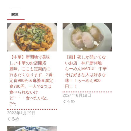
関連
【中華】新開地で美味
【麺】夜しか開いてな
しい中華のお店開拓
いお店 神戸新開地
豊味。ここも定期的に
らーめんMARUI 中華
行きたくなります。2番
そば好きな人は好きな
定食980円＆麻婆豆腐定
味！！らーめん900
食780円。一人で2つは
円！！
食べられないけ
2024年6月19日
ど・・・食べたいな。
ぐるめ
(^^;
2023年1月19日
ぐるめ