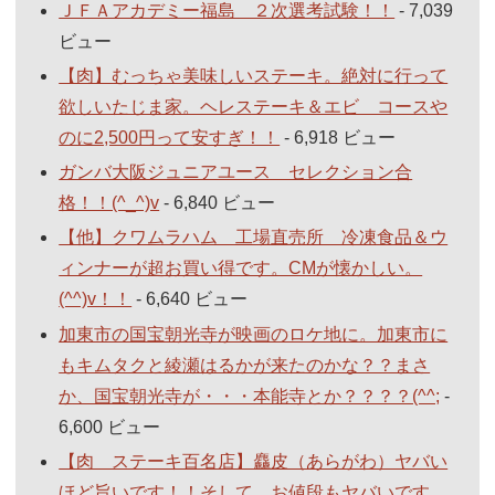
ＪＦＡアカデミー福島 ２次選考試験！！
- 7,039
ビュー
【肉】むっちゃ美味しいステーキ。絶対に行って
欲しいたじま家。ヘレステーキ＆エビ コースや
のに2,500円って安すぎ！！
- 6,918 ビュー
ガンバ大阪ジュニアユース セレクション合
格！！(^_^)v
- 6,840 ビュー
【他】クワムラハム 工場直売所 冷凍食品＆ウ
ィンナーが超お買い得です。CMが懐かしい。
(^^)v！！
- 6,640 ビュー
加東市の国宝朝光寺が映画のロケ地に。加東市に
もキムタクと綾瀬はるかが来たのかな？？まさ
か、国宝朝光寺が・・・本能寺とか？？？？(^^;
-
6,600 ビュー
【肉 ステーキ百名店】麤皮（あらがわ）ヤバい
ほど旨いです！！そして、お値段もヤバいです。