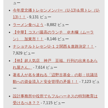
ュー
今年度北播トレセンメンバー（U-13)＆県トレ（U-
13)！！
- 9,131 ビュー
ラーメン食べよう
- 8,882 ビュー
【中華】コスパ最高のランチ ＠木欄（ムーラ
ン） 加東市！！
- 8,146 ビュー
ナショナルトレセンU-１２関西＆進路決定！！
-
7,929 ビュー
【他】超人気店 神戸 豆福。行列の出来るあら
れ屋さん。
- 7,614 ビュー
著名人が名を連ねる「辺野古基金」の影：抗議活
動への資金流入と安全管理の矛盾！！
- 7,123 ビュ
ー
設計事務所や役所でもフルハーネスの特別教育は
受けるべき？？
- 7,115 ビュー