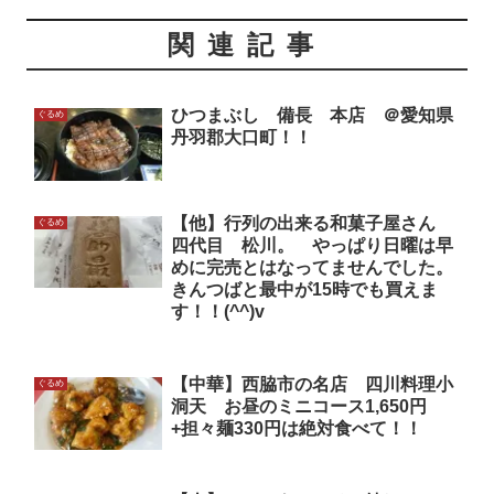
関連記事
ひつまぶし 備長 本店 ＠愛知県
ぐるめ
丹羽郡大口町！！
【他】行列の出来る和菓子屋さん
ぐるめ
四代目 松川。 やっぱり日曜は早
めに完売とはなってませんでした。
きんつばと最中が15時でも買えま
す！！(^^)v
【中華】西脇市の名店 四川料理小
ぐるめ
洞天 お昼のミニコース1,650円
+担々麺330円は絶対食べて！！