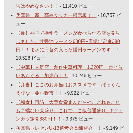
告はやめなさい！！
- 11,410 ビュー
兵庫県 新 高校サッカー掲示板！！
- 10,757 ビ
ュー
【麺】神戸で播州ラーメンが食べられる店を発見
しました。甘醤油ラーメン680円+唐揚げ定食380
円！！まさに海苔の入った播州ラーメンです！！
-
10,528 ビュー
【中華】人気店 創作中華料理 1,320円 ＠とら
いあんぐる 加東市！！
- 10,246 ビュー
【弁当】ここのお弁当はおススメです。ぱっくん
えびな ＠小野市！！
- 9,922 ビュー
【和食】再訪 大衆食堂まんだらや。どれもこれ
も半端ない大盛り。これで、ご飯普通盛り。(^^;ト
ンカツ定食880円！！
- 9,375 ビュー
兵庫県トレセンU-13選考会＆練習会！！
- 9,149 ビ