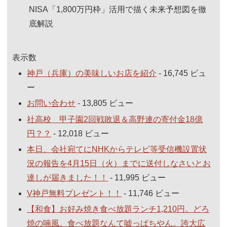
NISA「1,800万円枠」活用で描く未来予想図を徹
底解説
表示数
神戸（兵庫）の美味しいお店を紹介
- 16,745 ビュ
ー
お問い合わせ
- 13,805 ビュー
社高校 甲子園2回戦敗退＆高野連の寄付金18億
円？？
- 12,018 ビュー
本日、会社宛てにNHKからテレビ等受信機設置状
況の報告を4月15日（火）までに送付しなさいとお
達しが届きました！！
- 11,995 ビュー
V神戸無料プレゼント！！
- 11,746 ビュー
【和食】お好み焼き食べ放題ランチ1,210円。どろ
焼の喃風。食べ放題なんて嘘っぱちやん。誇大広