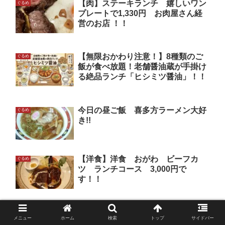
【肉】ステーキランチ 嬉しいワン
ぐるめ
プレートで1,330円 お肉屋さん経
営のお店 ！！
【無限おかわり注意！】8種類のご
ぐるめ
飯が食べ放題！老舗醤油蔵が手掛け
る絶品ランチ「ヒシミツ醤油」！！
今日の昼ご飯 喜多方ラーメン大好
ぐるめ
き!!
【洋食】洋食 おがわ ビーフカ
ぐるめ
ツ ランチコース 3,000円で
す！！
【洋食】夜はステーキ！！めちゃ
ぐるめ
メニュー
ホーム
検索
トップ
サイドバー
安、めちゃ旨 サーロインステーキ