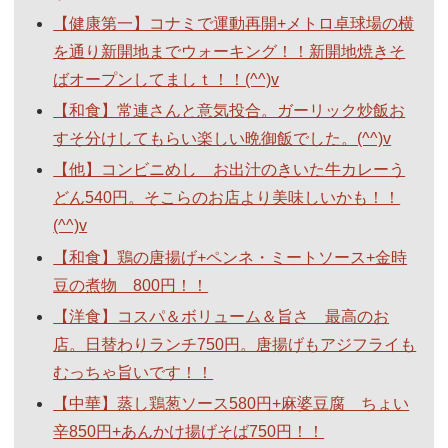
【健康第一】コナミで運動再開+メトロ卓球場の横
を通り新開地までウォーキング！！新開地焼きそ
ばオープンしてましｔ！！(^^)v
【和食】常連さんと意気投合。ガーリック炒飯お
すそ分けしてもらい楽しい晩御飯でした。(^^)v
【他】コンビニめし お出汁のきいた牛カレーう
どん540円。そこらのお店より美味しいかも！！
(^^)v
【和食】鶏の唐揚げ+ペンネ・ミートソース+金時
豆の煮物 800円！！
【洋食】コスパ＆ボリューム＆旨さ 最高のお
店。日替わりランチ750円。唐揚げもアジフライも
むっちゃ旨いです！！
【中華】蒸し鶏葱ソース580円+麻婆豆腐 ちょい
辛850円+あんかけ揚げそば750円！！