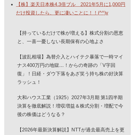
【株】楽天日本株4.3倍ブル 2021年5月に1,000円
だけ投資したら、更に凄いことに！！(^^)v
【持っているだけで株が増える】株式分割の恩恵
と、一喜一憂しない長期保有の心地よさ
【波乱相場】為替介入とハイテク暴落で一時マイ
ナス400万円の地獄…！からの奇跡の「V字回
復」！日経・ダウ下落をあざ笑う持ち株の好決算
ラッシュ！
大和ハウス工業（1925）2027年3月期 第1四半期
決算を徹底解説！増収増益＆株式分割・増配で今
後の株価はどうなる？
【2026年最新決算解説】NTTが過去最高売上を更