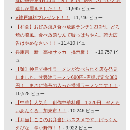
況の報告を4月15日（火）までに送付しなさいとお
達しが届きました！！
- 11,995 ビュー
V神戸無料プレゼント！！
- 11,746 ビュー
【和食】お好み焼き食べ放題ランチ1,210円。どろ
焼の喃風。食べ放題なんて嘘っぱちやん。誇大広
告はやめなさい！！
- 11,410 ビュー
兵庫県 新 高校サッカー掲示板！！
- 10,757 ビ
ュー
【麺】神戸で播州ラーメンが食べられる店を発見
しました。甘醤油ラーメン680円+唐揚げ定食380
円！！まさに海苔の入った播州ラーメンです！！
-
10,528 ビュー
【中華】人気店 創作中華料理 1,320円 ＠とら
いあんぐる 加東市！！
- 10,246 ビュー
【弁当】ここのお弁当はおススメです。ぱっくん
えびな ＠小野市！！
- 9,922 ビュー