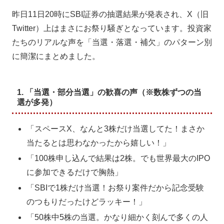
昨日11日20時にSBI証券の抽選結果が発表され、X（旧
Twitter）上はまさにお祭り騒ぎとなっています。投資家
たちのリアルな声を「当選・落選・補欠」のパターン別
に簡潔にまとめました。
1. 「当選・部分当選」の歓喜の声（※数株ずつの当
選が多発）
「スペースX、なんと3株だけ当選してた！まさか
当たるとは思わなかったから嬉しい！」
「100株申し込んで結果は2株。でも世界最大のIPO
に参加できるだけで胸熱」
「SBIで1株だけ当選！お祭り案件だから記念受験
のつもりだったけどラッキー！」
「50株中5株の当選。かなり細かく刻んで多くの人