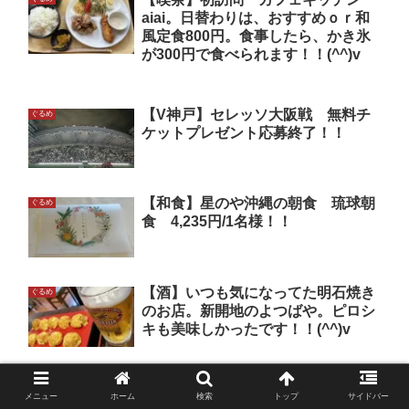
aiai。日替わりは、おすすめｏｒ和
風定食800円。食事したら、かき氷
が300円で食べられます！！(^^)v
【V神戸】セレッソ大阪戦 無料チ
ぐるめ
ケットプレゼント応募終了！！
【和食】星のや沖縄の朝食 琉球朝
ぐるめ
食 4,235円/1名様！！
【酒】いつも気になってた明石焼き
ぐるめ
のお店。新開地のよつばや。ピロシ
キも美味しかったです！！(^^)v
カフェ･ド･ムッシュ ＠姫路！！
ぐるめ
メニュー
ホーム
検索
トップ
サイドバー