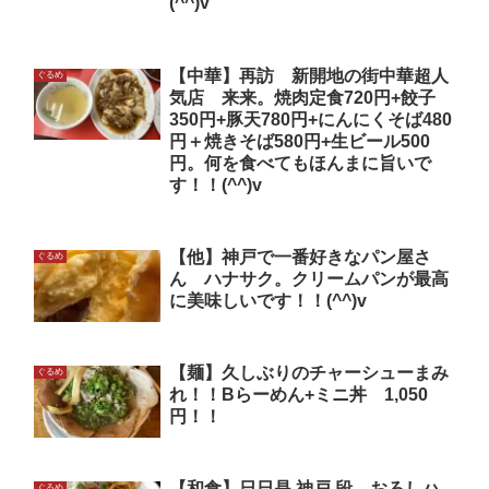
(^^)v
【中華】再訪 新開地の街中華超人
ぐるめ
気店 来来。焼肉定食720円+餃子
350円+豚天780円+にんにくそば480
円＋焼きそば580円+生ビール500
円。何を食べてもほんまに旨いで
す！！(^^)v
【他】神戸で一番好きなパン屋さ
ぐるめ
ん ハナサク。クリームパンが最高
に美味しいです！！(^^)v
【麺】久しぶりのチャーシューまみ
ぐるめ
れ！！Bらーめん+ミニ丼 1,050
円！！
【和食】日日是 神戸 段 おろしハ
ぐるめ