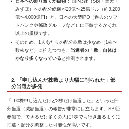
日本への割り当てが巨額：
国内3社（SBI・楽天・
みずほ）への配分総額が20億〜25億ドル（約3,200
億〜4,000億円）と、日本の大型IPO（過去のソフ
トバンクや郵政グループなど）に匹敵するかそれ
以上の規模です。
そのため、1人あたりの配分株数は少なめ（1株〜
数株など）に抑えつつも、
当選者の「数」自体は
かなり多くなっている
と推測されます。
2. 「申し込んだ株数より大幅に削られた」部
分当選が多発
「100株申し込んだけど3株だけ当選した」といった部
分当選（減額当選）の報告が非常に目立ちます。SBI証
券側で、できるだけ多くの人に1株でも行き渡るように
抽選・配分を調整した可能性が高いです。