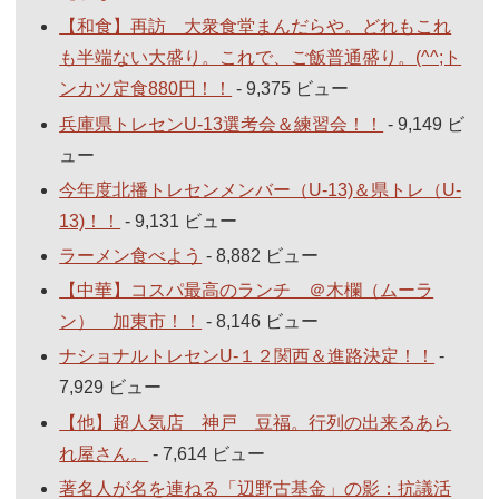
【和食】再訪 大衆食堂まんだらや。どれもこれ
も半端ない大盛り。これで、ご飯普通盛り。(^^;ト
ンカツ定食880円！！
- 9,375 ビュー
兵庫県トレセンU-13選考会＆練習会！！
- 9,149 ビ
ュー
今年度北播トレセンメンバー（U-13)＆県トレ（U-
13)！！
- 9,131 ビュー
ラーメン食べよう
- 8,882 ビュー
【中華】コスパ最高のランチ ＠木欄（ムーラ
ン） 加東市！！
- 8,146 ビュー
ナショナルトレセンU-１２関西＆進路決定！！
-
7,929 ビュー
【他】超人気店 神戸 豆福。行列の出来るあら
れ屋さん。
- 7,614 ビュー
著名人が名を連ねる「辺野古基金」の影：抗議活