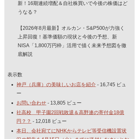
新！16期連続増配＆自社株買いで今後の株価はど
うなる？
【2026年8月最新】オルカン・S&P500が力強く
上昇回復！基準価額の現状と今後の予想、新
NISA「1,800万円枠」活用で描く未来予想図を徹
底解説
表示数
神戸（兵庫）の美味しいお店を紹介
- 16,745 ビュ
ー
お問い合わせ
- 13,805 ビュー
社高校 甲子園2回戦敗退＆高野連の寄付金18億
円？？
- 12,018 ビュー
本日、会社宛てにNHKからテレビ等受信機設置状