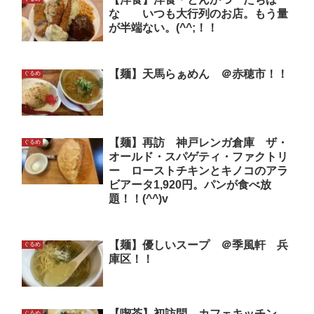
な いつも大行列のお店。もう量
が半端ない。(^^;！！
【麺】天馬らぁめん ＠赤穂市！！
ぐるめ
【麺】再訪 神戸レンガ倉庫 ザ・
ぐるめ
オールド・スパゲティ・ファクトリ
ー ローストチキンとキノコのアラ
ビアータ1,920円。パンが食べ放
題！！(^^)v
【麺】優しいスープ ＠季風軒 兵
ぐるめ
庫区！！
【喫茶】初訪問 カフェキッチン
ぐるめ