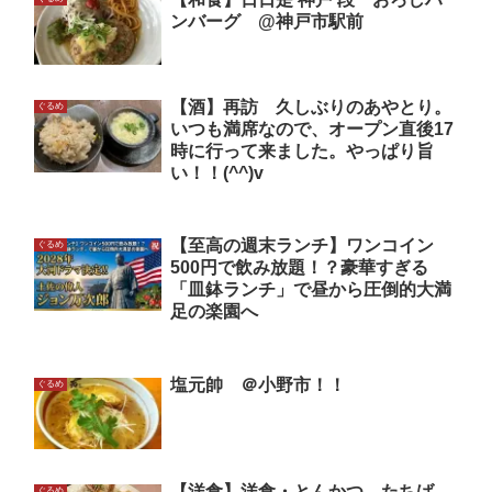
ンバーグ @神戸市駅前
【酒】再訪 久しぶりのあやとり。
ぐるめ
いつも満席なので、オープン直後17
時に行って来ました。やっぱり旨
い！！(^^)v
【至高の週末ランチ】ワンコイン
ぐるめ
500円で飲み放題！？豪華すぎる
「皿鉢ランチ」で昼から圧倒的大満
足の楽園へ
塩元帥 ＠小野市！！
ぐるめ
【洋食】洋食・とんかつ たちば
ぐるめ