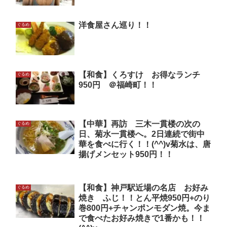
洋食屋さん巡り！！
ぐるめ
【和食】くろすけ お得なランチ
ぐるめ
950円 ＠福崎町！！
【中華】再訪 三木一貫楼の次の
ぐるめ
日、菊水一貫楼へ。2日連続で街中
華を食べに行く！！(^^)v菊水は、唐
揚げメンセット950円！！
【和食】神戸駅近場の名店 お好み
ぐるめ
焼き ふじ！！とん平焼950円+のり
巻800円+チャンポンモダン焼。今ま
で食べたお好み焼きで1番かも！！