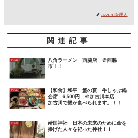
azzurri管理人
関連記事
八角ラーメン 西脇店 ＠西脇
ぐるめ
市！！
【和食】和平 蟹の宴 牛しゃぶ鍋
ぐるめ
会席 6,500円 ＠加古川本店
加古川で蟹が食べられます。！！
靖国神社 日本の未来のために命を
ぐるめ
捧げた人々を祀った神社！！