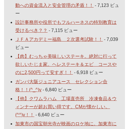
動への資金流入と安全管理の矛盾！！
- 7,123 ビュ
ー
設計事務所や役所でもフルハーネスの特別教育は
受けるべき？？
- 7,115 ビュー
ＪＦＡアカデミー福島 ２次選考試験！！
- 7,039
ビュー
【肉】むっちゃ美味しいステーキ。絶対に行って
欲しいたじま家。ヘレステーキ＆エビ コースや
のに2,500円って安すぎ！！
- 6,918 ビュー
ガンバ大阪ジュニアユース セレクション合
格！！(^_^)v
- 6,840 ビュー
【他】クワムラハム 工場直売所 冷凍食品＆ウ
ィンナーが超お買い得です。CMが懐かしい。
(^^)v！！
- 6,640 ビュー
加東市の国宝朝光寺が映画のロケ地に。加東市に