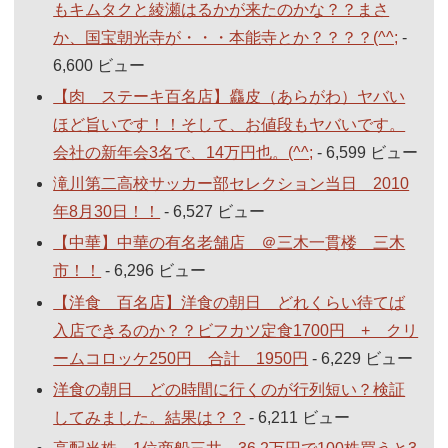
もキムタクと綾瀬はるかが来たのかな？？まさ
か、国宝朝光寺が・・・本能寺とか？？？？(^^;
-
6,600 ビュー
【肉 ステーキ百名店】麤皮（あらがわ）ヤバい
ほど旨いです！！そして、お値段もヤバいです。
会社の新年会3名で、14万円也。(^^;
- 6,599 ビュー
滝川第二高校サッカー部セレクション当日 2010
年8月30日！！
- 6,527 ビュー
【中華】中華の有名老舗店 ＠三木一貫楼 三木
市！！
- 6,296 ビュー
【洋食 百名店】洋食の朝日 どれくらい待てば
入店できるのか？？ビフカツ定食1700円 + クリ
ームコロッケ250円 合計 1950円
- 6,229 ビュー
洋食の朝日 どの時間に行くのが行列短い？検証
してみました。結果は？？
- 6,211 ビュー