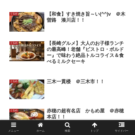
【和食】すき焼き旨～い(^^)v ＠木
ぐるめ
曽路 湊川店！！
【長崎グルメ】大人のお子様ランチ
ぐるめ
の最高峰！老舗『ビストロ・ボルド
ー』で味わう絶品トルコライス＆食
べるミルクセーキ
三木一貫楼 ＠三木市！！
ぐるめ
赤穂の超有名店 かもめ屋 ＠赤穂
ぐるめ
本店！！
メニュー
ホーム
検索
トップ
サイドバー