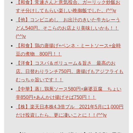
【和食】常連さんと意気投合。ガーリック炒飯お
すそ分けしてもらい楽しい晩御飯でした。(^^)v
【他】コンビニめし お出汁のきいた牛カレーう
どん540円。そこらのお店より美味しいかも！！
(^^)v
【和食】鶏の唐揚げ+ペンネ・ミートソース+金時
豆の煮物 800円！！
【洋食】コスパ＆ボリューム＆旨さ 最高のお
店。日替わりランチ750円。唐揚げもアジフライも
むっちゃ旨いです！！
【中華】蒸し鶏葱ソース580円+麻婆豆腐 ちょい
辛850円+あんかけ揚げそば750円！！
【株】楽天日本株4.3倍ブル 2021年5月に1,000円
だけ投資したら、更に凄いことに！！(^^)v