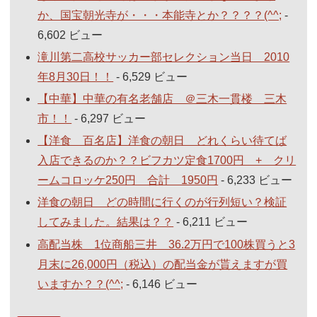
か、国宝朝光寺が・・・本能寺とか？？？？(^^;
-
6,602 ビュー
滝川第二高校サッカー部セレクション当日 2010
年8月30日！！
- 6,529 ビュー
【中華】中華の有名老舗店 ＠三木一貫楼 三木
市！！
- 6,297 ビュー
【洋食 百名店】洋食の朝日 どれくらい待てば
入店できるのか？？ビフカツ定食1700円 + クリ
ームコロッケ250円 合計 1950円
- 6,233 ビュー
洋食の朝日 どの時間に行くのが行列短い？検証
してみました。結果は？？
- 6,211 ビュー
高配当株 1位商船三井 36.2万円で100株買うと3
月末に26,000円（税込）の配当金が貰えますが買
いますか？？(^^;
- 6,146 ビュー