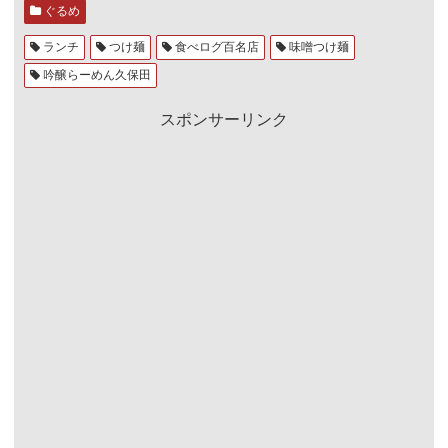
ぐるめ
ランチ
つけ麺
食べログ百名店
味噌つけ麺
吟醸らーめん久保田
スポンサーリンク