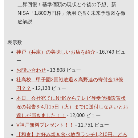
上昇回復！基準価額の現状と今後の予想、新
NISA「1,800万円枠」活用で描く未来予想図を徹
底解説
表示数
神戸（兵庫）の美味しいお店を紹介
- 16,749 ビュ
ー
お問い合わせ
- 13,808 ビュー
社高校 甲子園2回戦敗退＆高野連の寄付金18億
円？？
- 12,138 ビュー
本日、会社宛てにNHKからテレビ等受信機設置状
況の報告を4月15日（火）までに送付しなさいとお
達しが届きました！！
- 12,000 ビュー
V神戸無料プレゼント！！
- 11,751 ビュー
【和食】お好み焼き食べ放題ランチ1,210円。どろ