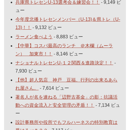
兵庫県トレセンU-13選考会＆練習会！！
- 9,149 ビ
ュー
今年度北播トレセンメンバー（U-13)＆県トレ（U-
13)！！
- 9,132 ビュー
ラーメン食べよう
- 8,883 ビュー
【中華】コスパ最高のランチ ＠木欄（ムーラ
ン） 加東市！！
- 8,146 ビュー
ナショナルトレセンU-１２関西＆進路決定！！
-
7,930 ビュー
【他】超人気店 神戸 豆福。行列の出来るあら
れ屋さん。
- 7,614 ビュー
著名人が名を連ねる「辺野古基金」の影：抗議活
動への資金流入と安全管理の矛盾！！
- 7,134 ビュ
ー
設計事務所や役所でもフルハーネスの特別教育は