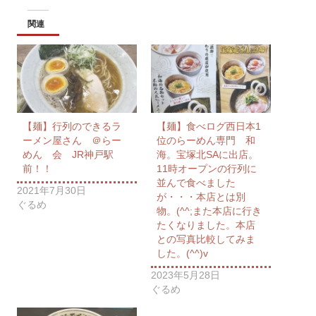
関連
【麺】行列のできるラ
【麺】食べログ西日本1
ーメン屋さん ＠らー
位のらーめん専門 和
めん 会 JR神戸駅
海。宝塚北SAに出店。
前！！
11時オープンの行列に
並んで食べました
2021年7月30日
が・・・本店とは別
ぐるめ
物。(^^;また本店に行き
たくなりました。本店
との写真比較してみま
した。(^^)v
2023年5月28日
ぐるめ