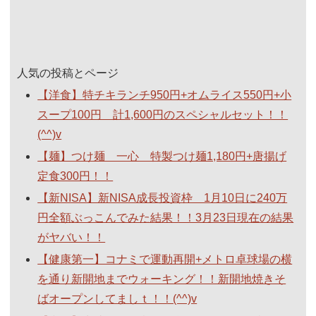
人気の投稿とページ
【洋食】特チキランチ950円+オムライス550円+小
スープ100円 計1,600円のスペシャルセット！！
(^^)v
【麺】つけ麺 一心 特製つけ麺1,180円+唐揚げ
定食300円！！
【新NISA】新NISA成長投資枠 1月10日に240万
円全額ぶっこんでみた結果！！3月23日現在の結果
がヤバい！！
【健康第一】コナミで運動再開+メトロ卓球場の横
を通り新開地までウォーキング！！新開地焼きそ
ばオープンしてましｔ！！(^^)v