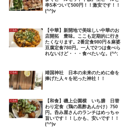
串5本ついて500円！！激安です！！
(^^)v
【中華】新開地で美味しい中華のお
ぐるめ
店開拓 豊味。ここも定期的に行き
たくなります。2番定食980円＆麻婆
豆腐定食780円。一人で2つは食べら
れないけど・・・食べたいな。(^^;
靖国神社 日本の未来のために命を
ぐるめ
捧げた人々を祀った神社！！
【和食】磯上公園横 いち膳 日替
ぐるめ
わり定食（鶏の黒酢あんかけ）750
円。呑み屋さんのランチはめっちゃ
旨いです！！しかも、安いです！！
(^^)v