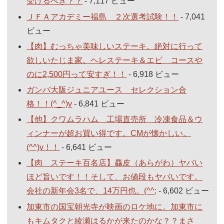
受けるべき？？
- 7,117 ビュー
ＪＦＡアカデミー福島 ２次選考試験！！
- 7,041
ビュー
【肉】むっちゃ美味しいステーキ。絶対に行って
欲しいたじま家。ヘレステーキ＆エビ コースや
のに2,500円って安すぎ！！
- 6,918 ビュー
ガンバ大阪ジュニアユース セレクション合
格！！(^_^)v
- 6,841 ビュー
【他】クワムラハム 工場直売所 冷凍食品＆ウ
ィンナーが超お買い得です。CMが懐かしい。
(^^)v！！
- 6,641 ビュー
【肉 ステーキ百名店】麤皮（あらがわ）ヤバい
ほど旨いです！！そして、お値段もヤバいです。
会社の新年会3名で、14万円也。(^^;
- 6,602 ビュー
加東市の国宝朝光寺が映画のロケ地に。加東市に
もキムタクと綾瀬はるかが来たのかな？？まさ