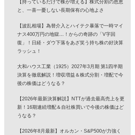
【持っているだけで株が増える】株式分割の恩恵
と、一喜一憂しない長期保有の心地よさ
【波乱相場】為替介入とハイテク暴落で一時マイ
ナス400万円の地獄…！からの奇跡の「V字回
復」！日経・ダウ下落をあざ笑う持ち株の好決算
ラッシュ！
大和ハウス工業（1925）2027年3月期 第1四半期
決算を徹底解説！増収増益＆株式分割・増配で今
後の株価はどうなる？
【2026年最新決算解説】NTTが過去最高売上を更
新！16期連続増配＆自社株買いで今後の株価はど
うなる？
【2026年8月最新】オルカン・S&P500が力強く