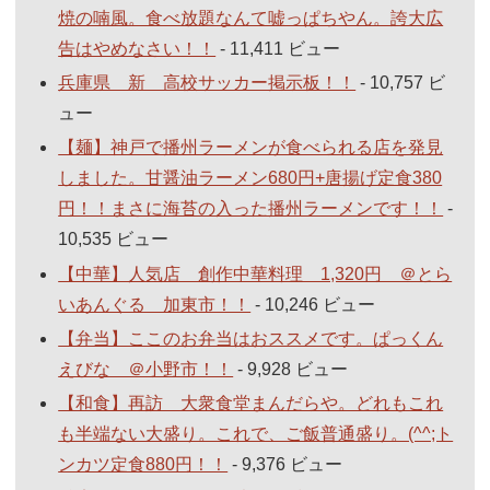
焼の喃風。食べ放題なんて嘘っぱちやん。誇大広
告はやめなさい！！
- 11,411 ビュー
兵庫県 新 高校サッカー掲示板！！
- 10,757 ビ
ュー
【麺】神戸で播州ラーメンが食べられる店を発見
しました。甘醤油ラーメン680円+唐揚げ定食380
円！！まさに海苔の入った播州ラーメンです！！
-
10,535 ビュー
【中華】人気店 創作中華料理 1,320円 ＠とら
いあんぐる 加東市！！
- 10,246 ビュー
【弁当】ここのお弁当はおススメです。ぱっくん
えびな ＠小野市！！
- 9,928 ビュー
【和食】再訪 大衆食堂まんだらや。どれもこれ
も半端ない大盛り。これで、ご飯普通盛り。(^^;ト
ンカツ定食880円！！
- 9,376 ビュー