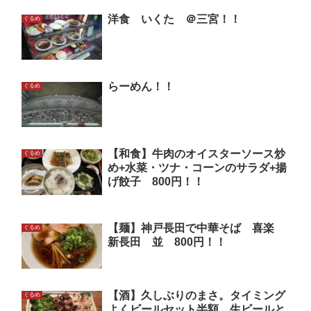
洋食 いくた ＠三宮！！
ぐるめ
らーめん！！
ぐるめ
【和食】牛肉のオイスターソース炒
ぐるめ
め+水菜・ツナ・コーンのサラダ+揚
げ餃子 800円！！
【麺】神戸長田で中華そば 喜楽
ぐるめ
新長田 並 800円！！
【酒】久しぶりのまさ。タイミング
ぐるめ
よくビールセット半額。生ビールと