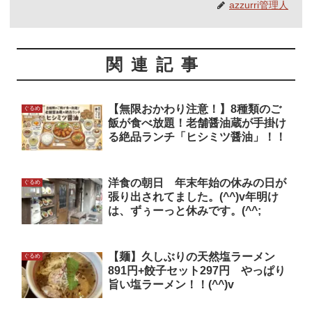
azzurri管理人
関連記事
【無限おかわり注意！】8種類のご
ぐるめ
飯が食べ放題！老舗醤油蔵が手掛け
る絶品ランチ「ヒシミツ醤油」！！
洋食の朝日 年末年始の休みの日が
ぐるめ
張り出されてました。(^^)v年明け
は、ずぅーっと休みです。(^^;
【麺】久しぶりの天然塩ラーメン
ぐるめ
891円+餃子セット297円 やっぱり
旨い塩ラーメン！！(^^)v