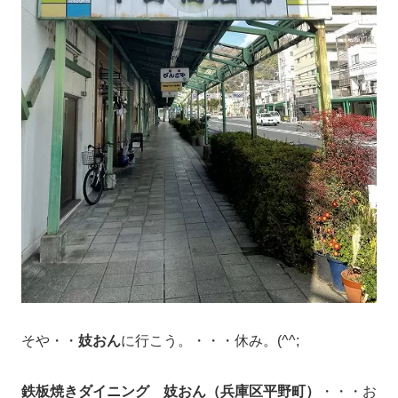
そや・・
妓おん
に行こう。・・・休み。(^^;
鉄板焼きダイニング 妓おん（兵庫区平野町）
・・・お