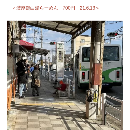
＜濃厚鶏白湯らーめん 700円 21.6.13＞