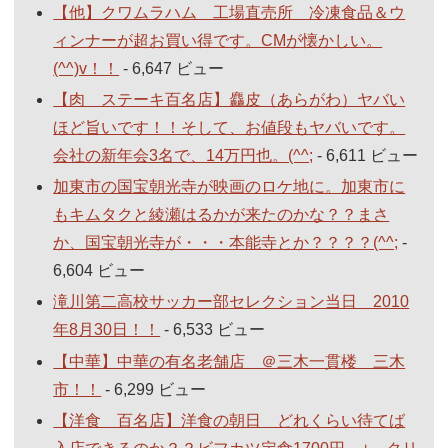
【他】クワムラハム 工場直売所 冷凍食品＆ウ
ィンナーが超お買い得です。CMが懐かしい。
(^^)v！！
- 6,647 ビュー
【肉 ステーキ百名店】麤皮（あらがわ）ヤバい
ほど旨いです！！そして、お値段もヤバいです。
会社の新年会3名で、14万円也。(^^;
- 6,611 ビュー
加東市の国宝朝光寺が映画のロケ地に。加東市に
もキムタクと綾瀬はるかが来たのかな？？まさ
か、国宝朝光寺が・・・本能寺とか？？？？(^^;
-
6,604 ビュー
滝川第二高校サッカー部セレクション当日 2010
年8月30日！！
- 6,533 ビュー
【中華】中華の有名老舗店 ＠三木一貫楼 三木
市！！
- 6,299 ビュー
【洋食 百名店】洋食の朝日 どれくらい待てば