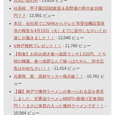
お問い合わせ
- 13,828 ビュー
社高校 甲子園2回戦敗退＆高野連の寄付金18億
円？？
- 12,581 ビュー
本日、会社宛てにNHKからテレビ等受信機設置状
況の報告を4月15日（火）までに送付しなさいとお
達しが届きました！！
- 12,040 ビュー
V神戸無料プレゼント！！
- 11,760 ビュー
【和食】お好み焼き食べ放題ランチ1,210円。どろ
焼の喃風。食べ放題なんて嘘っぱちやん。誇大広
告はやめなさい！！
- 11,414 ビュー
兵庫県 新 高校サッカー掲示板！！
- 10,761 ビ
ュー
【麺】神戸で播州ラーメンが食べられる店を発見
しました。甘醤油ラーメン680円+唐揚げ定食380
円！！まさに海苔の入った播州ラーメンです！！
-
10,564 ビュー