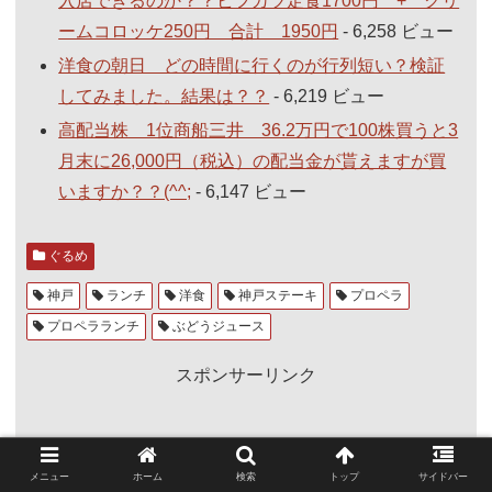
入店できるのか？？ビフカツ定食1700円 + クリ
ームコロッケ250円 合計 1950円
- 6,258 ビュー
洋食の朝日 どの時間に行くのが行列短い？検証
してみました。結果は？？
- 6,219 ビュー
高配当株 1位商船三井 36.2万円で100株買うと3
月末に26,000円（税込）の配当金が貰えますが買
いますか？？(^^;
- 6,147 ビュー
ぐるめ
神戸
ランチ
洋食
神戸ステーキ
プロペラ
プロペラランチ
ぶどうジュース
スポンサーリンク
メニュー
ホーム
検索
トップ
サイドバー