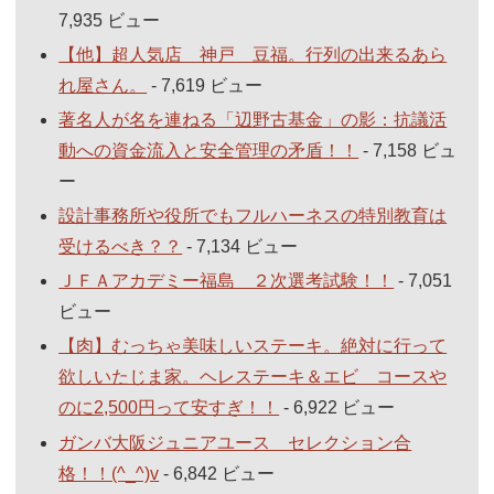
7,935 ビュー
【他】超人気店 神戸 豆福。行列の出来るあら
れ屋さん。
- 7,619 ビュー
著名人が名を連ねる「辺野古基金」の影：抗議活
動への資金流入と安全管理の矛盾！！
- 7,158 ビュ
ー
設計事務所や役所でもフルハーネスの特別教育は
受けるべき？？
- 7,134 ビュー
ＪＦＡアカデミー福島 ２次選考試験！！
- 7,051
ビュー
【肉】むっちゃ美味しいステーキ。絶対に行って
欲しいたじま家。ヘレステーキ＆エビ コースや
のに2,500円って安すぎ！！
- 6,922 ビュー
ガンバ大阪ジュニアユース セレクション合
格！！(^_^)v
- 6,842 ビュー