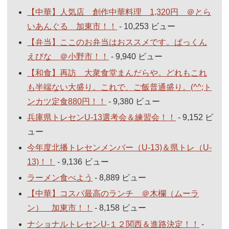
【中華】人気店 創作中華料理 1,320円 ＠とら
いあんぐる 加東市！！
- 10,253 ビュー
【弁当】ここのお弁当はおススメです。ぱっくん
えびな ＠小野市！！
- 9,940 ビュー
【和食】再訪 大衆食堂まんだらや。どれもこれ
も半端ない大盛り。これで、ご飯普通盛り。(^^;ト
ンカツ定食880円！！
- 9,380 ビュー
兵庫県トレセンU-13選考会＆練習会！！
- 9,152 ビ
ュー
今年度北播トレセンメンバー（U-13)＆県トレ（U-
13)！！
- 9,136 ビュー
ラーメン食べよう
- 8,889 ビュー
【中華】コスパ最高のランチ ＠木欄（ムーラ
ン） 加東市！！
- 8,158 ビュー
ナショナルトレセンU-１２関西＆進路決定！！
-