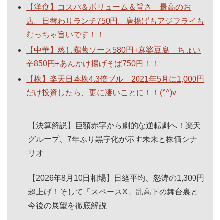
【洋食】コスパ＆ボリューム＆旨さ 最高のお
店。日替わりランチ750円。唐揚げもアジフライも
むっちゃ旨いです！！
【中華】蒸し鶏葱ソース580円+麻婆豆腐 ちょい
辛850円+あんかけ揚げそば750円！！
【株】楽天日本株4.3倍ブル 2021年5月に1,000円
だけ投資したら、更に凄いことに！！(^^)v
【決算解説】巨額赤字から劇的な逆転劇へ！楽天
グループ、7年ぶり黒字化が示す未来と株価シナ
リオ
【2026年8月10日相場】日経平均、怒涛の1,300円
超上げ！そして「スペースX」乱高下の舞台裏と
今後の展望を徹底解説