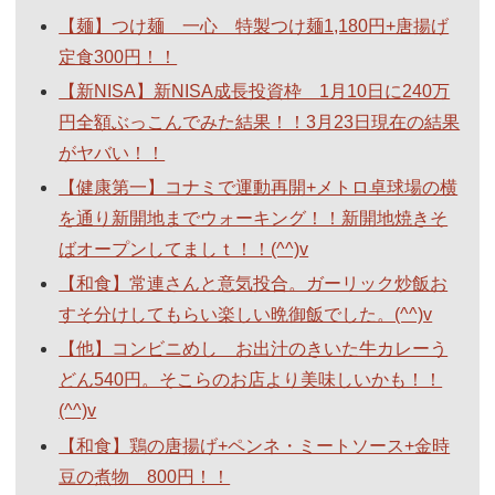
【麺】つけ麺 一心 特製つけ麺1,180円+唐揚げ
定食300円！！
【新NISA】新NISA成長投資枠 1月10日に240万
円全額ぶっこんでみた結果！！3月23日現在の結果
がヤバい！！
【健康第一】コナミで運動再開+メトロ卓球場の横
を通り新開地までウォーキング！！新開地焼きそ
ばオープンしてましｔ！！(^^)v
【和食】常連さんと意気投合。ガーリック炒飯お
すそ分けしてもらい楽しい晩御飯でした。(^^)v
【他】コンビニめし お出汁のきいた牛カレーう
どん540円。そこらのお店より美味しいかも！！
(^^)v
【和食】鶏の唐揚げ+ペンネ・ミートソース+金時
豆の煮物 800円！！