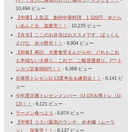
円！！まさに海苔の入った播州ラーメンです！！
-
10,494 ビュー
【中華】人気店 創作中華料理 1,320円 ＠とら
いあんぐる 加東市！！
- 10,235 ビュー
【弁当】ここのお弁当はおススメです。ぱっくん
えびな ＠小野市！！
- 9,904 ビュー
【和食】再訪 大衆食堂まんだらや。どれもこれ
も半端ない大盛り。これで、ご飯普通盛り。(^^;ト
ンカツ定食880円！！
- 9,369 ビュー
兵庫県トレセンU-13選考会＆練習会！！
- 9,141 ビ
ュー
今年度北播トレセンメンバー（U-13)＆県トレ（U-
13)！！
- 9,121 ビュー
ラーメン食べよう
- 8,874 ビュー
【中華】コスパ最高のランチ ＠木欄（ムーラ
ン） 加東市！！
- 8,137 ビュー