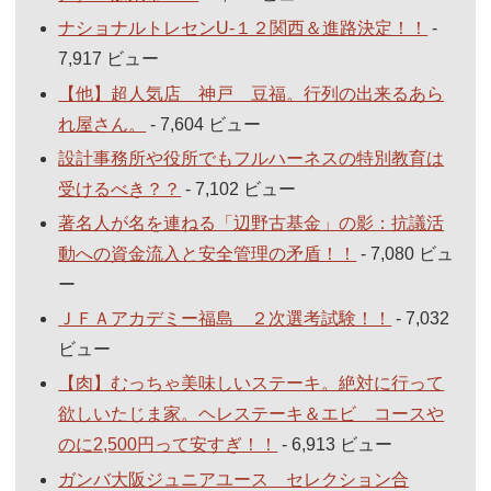
ナショナルトレセンU-１２関西＆進路決定！！
-
7,917 ビュー
【他】超人気店 神戸 豆福。行列の出来るあら
れ屋さん。
- 7,604 ビュー
設計事務所や役所でもフルハーネスの特別教育は
受けるべき？？
- 7,102 ビュー
著名人が名を連ねる「辺野古基金」の影：抗議活
動への資金流入と安全管理の矛盾！！
- 7,080 ビュ
ー
ＪＦＡアカデミー福島 ２次選考試験！！
- 7,032
ビュー
【肉】むっちゃ美味しいステーキ。絶対に行って
欲しいたじま家。ヘレステーキ＆エビ コースや
のに2,500円って安すぎ！！
- 6,913 ビュー
ガンバ大阪ジュニアユース セレクション合