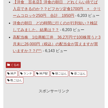
【洋食 百名店】洋食の朝日 どれくらい待てば
入店できるのか？？ビフカツ定食1700円 + クリ
ームコロッケ250円 合計 1950円
- 6,203 ビュー
洋食の朝日 どの時間に行くのが行列短い？検証
してみました。結果は？？
- 6,203 ビュー
高配当株 1位商船三井 36.2万円で100株買うと3
月末に26,000円（税込）の配当金が貰えますが買
いますか？？(^^;
- 6,143 ビュー
ぐるめ
神戸
ランチ
神戸駅
朝ごはん
昼ごはん
晩ごはん
スポンサーリンク