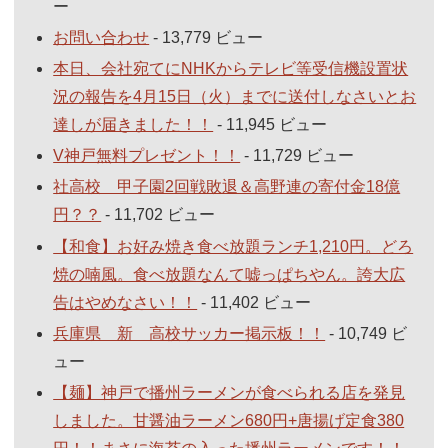
ー
お問い合わせ
- 13,779 ビュー
本日、会社宛てにNHKからテレビ等受信機設置状
況の報告を4月15日（火）までに送付しなさいとお
達しが届きました！！
- 11,945 ビュー
V神戸無料プレゼント！！
- 11,729 ビュー
社高校 甲子園2回戦敗退＆高野連の寄付金18億
円？？
- 11,702 ビュー
【和食】お好み焼き食べ放題ランチ1,210円。どろ
焼の喃風。食べ放題なんて嘘っぱちやん。誇大広
告はやめなさい！！
- 11,402 ビュー
兵庫県 新 高校サッカー掲示板！！
- 10,749 ビ
ュー
【麺】神戸で播州ラーメンが食べられる店を発見
しました。甘醤油ラーメン680円+唐揚げ定食380