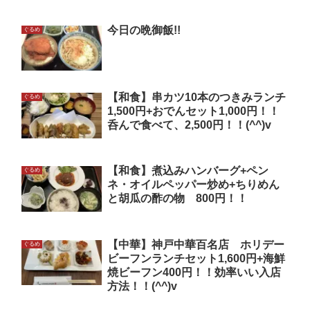
今日の晩御飯!!
ぐるめ
【和食】串カツ10本のつきみランチ
ぐるめ
1,500円+おでんセット1,000円！！
呑んで食べて、2,500円！！(^^)v
【和食】煮込みハンバーグ+ペン
ぐるめ
ネ・オイルペッパー炒め+ちりめん
と胡瓜の酢の物 800円！！
【中華】神戸中華百名店 ホリデー
ぐるめ
ビーフンランチセット1,600円+海鮮
焼ビーフン400円！！効率いい入店
方法！！(^^)v