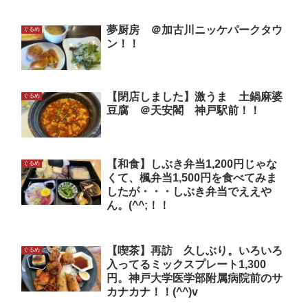
夢厨房 ＠加古川ニッケパークタウ
ぐるめ
ン！！
【閉店しました】激うま 土鍋麻婆
ぐるめ
豆腐 ＠天安閣 神戸駅前！！
【和食】しぶき弁当1,200円じゃな
ぐるめ
くて、楓弁当1,500円を食べてみま
したが・・・しぶき弁当でええや
ん。(^^;！！
【喫茶】再訪 久しぶり。いろいろ
ぐるめ
入ってるミックスプレート1,300
円。神戸大学医学部附属病院前のサ
カナカナ！！(^^)v