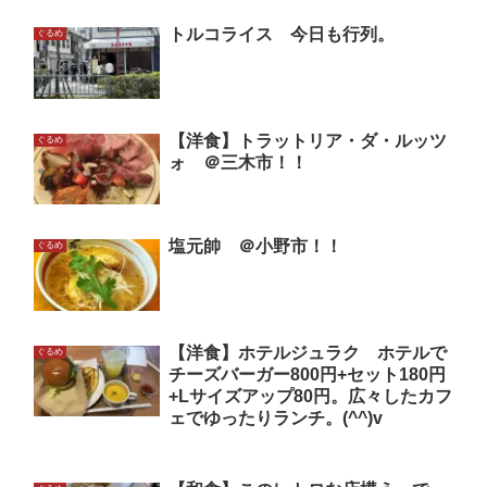
トルコライス 今日も行列。
ぐるめ
【洋食】トラットリア・ダ・ルッツ
ぐるめ
ォ ＠三木市！！
塩元帥 ＠小野市！！
ぐるめ
【洋食】ホテルジュラク ホテルで
ぐるめ
チーズバーガー800円+セット180円
+Lサイズアップ80円。広々したカフ
ェでゆったりランチ。(^^)v