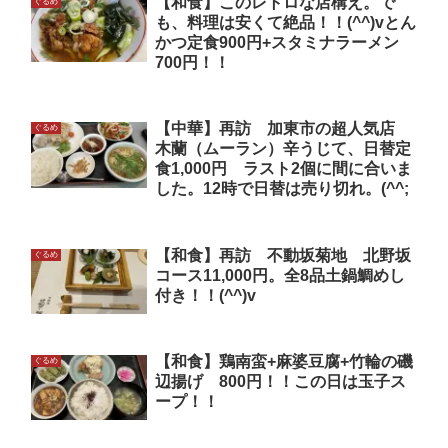
【和食】このレトロな店構え。で
ぐるめ
も、料理は安くて絶品！！(^^)vとん
かつ定食900円+スタミナラーメン
700円！！
【中華】再訪 加東市の超人気店
ぐるめ
木蘭（ムーラン）辛うじて、日替定
食1,000円 ラスト2個に間に合いま
した。12時で日替は売り切れ。(^^;
【和食】再訪 不動坂菊地 北野坂
ぐるめ
コース11,000円。全8品土鍋鯛めし
付き！！(^^)v
【和食】鶏南蛮+麻婆豆腐+竹輪の磯
ぐるめ
辺揚げ 800円！！この日は玉子ス
ープ！！