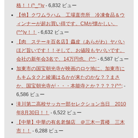
格！！(^_^)v
- 6,832 ビュー
【他】クワムラハム 工場直売所 冷凍食品＆ウ
ィンナーが超お買い得です。CMが懐かしい。
(^^)v！！
- 6,632 ビュー
【肉 ステーキ百名店】麤皮（あらがわ）ヤバい
ほど旨いです！！そして、お値段もヤバいです。
会社の新年会3名で、14万円也。(^^;
- 6,587 ビュー
加東市の国宝朝光寺が映画のロケ地に。加東市に
もキムタクと綾瀬はるかが来たのかな？？まさ
か、国宝朝光寺が・・・本能寺とか？？？？(^^;
-
6,586 ビュー
滝川第二高校サッカー部セレクション当日 2010
年8月30日！！
- 6,522 ビュー
【中華】中華の有名老舗店 ＠三木一貫楼 三木
市！！
- 6,288 ビュー