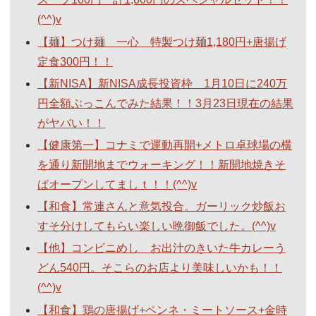
(^^)v
【麺】つけ麺 一心 特製つけ麺1,180円+唐揚げ
定食300円！！
【新NISA】新NISA成長投資枠 1月10日に240万
円全額ぶっこんでみた結果！！3月23日現在の結果
がヤバい！！
【健康第一】コナミで運動再開+メトロ卓球場の横
を通り新開地までウォーキング！！新開地焼きそ
ばオープンしてましｔ！！(^^)v
【和食】常連さんと意気投合。ガーリック炒飯お
すそ分けしてもらい楽しい晩御飯でした。(^^)v
【他】コンビニめし お出汁のきいた牛カレーう
どん540円。そこらのお店より美味しいかも！！
(^^)v
【和食】鶏の唐揚げ+ペンネ・ミートソース+金時