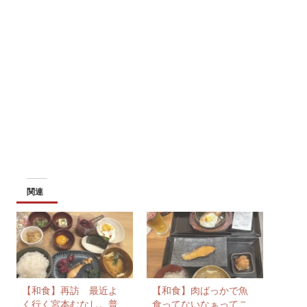
関連
【和食】再訪 最近よ
【和食】肉ばっかで魚
く行く宮本むなし。普
食ってないなぁってこ