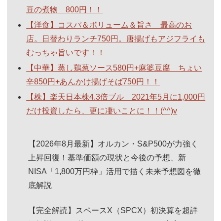
豆の煮物 800円！！
【洋食】コスパ＆ボリューム＆旨さ 最高のお
店。日替わりランチ750円。唐揚げもアジフライも
むっちゃ旨いです！！
【中華】蒸し鶏葱ソース580円+麻婆豆腐 ちょい
辛850円+あんかけ揚げそば750円！！
【株】楽天日本株4.3倍ブル 2021年5月に1,000円
だけ投資したら、更に凄いことに！！(^^)v
【2026年8月最新】オルカン・S&P500が力強く
上昇回復！基準価額の現状と今後の予想、新
NISA「1,800万円枠」活用で描く未来予想図を徹
底解説
【完全解読】スペースX（SPCX）初決算を超詳