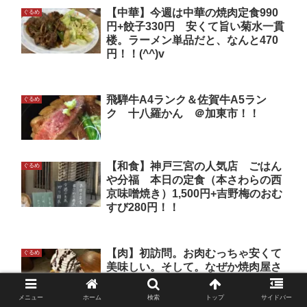
【中華】今週は中華の焼肉定食990
ぐるめ
円+餃子330円 安くて旨い菊水一貫
楼。ラーメン単品だと、なんと470
円！！(^^)v
飛騨牛A4ランク＆佐賀牛A5ラン
ぐるめ
ク 十八羅かん ＠加東市！！
【和食】神戸三宮の人気店 ごはん
ぐるめ
や分福 本日の定食（本さわらの西
京味噌焼き）1,500円+吉野梅のおむ
すび280円！！
【肉】初訪問。お肉むっちゃ安くて
ぐるめ
美味しい。そして。なぜか焼肉屋さ
んなのに、本格的なチョコレートパ
フェあるし！！(^^)v
メニュー
ホーム
検索
トップ
サイドバー