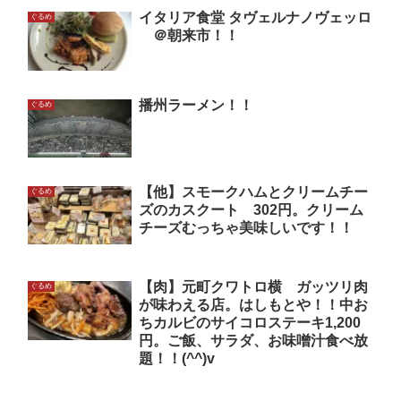
イタリア食堂 タヴェルナノヴェッロ
ぐるめ
＠朝来市！！
播州ラーメン！！
ぐるめ
【他】スモークハムとクリームチー
ぐるめ
ズのカスクート 302円。クリーム
チーズむっちゃ美味しいです！！
【肉】元町クワトロ横 ガッツリ肉
ぐるめ
が味わえる店。はしもとや！！中お
ちカルビのサイコロステーキ1,200
円。ご飯、サラダ、お味噌汁食べ放
題！！(^^)v