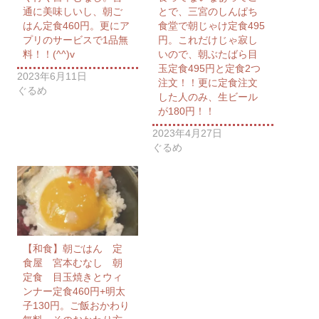
通に美味しいし、朝ご
とで、三宮のしんぱち
はん定食460円。更にア
食堂で朝じゃけ定食495
プリのサービスで1品無
円。これだけじゃ寂し
料！！(^^)v
いので、朝ぶたばら目
玉定食495円と定食2つ
2023年6月11日
注文！！更に定食注文
ぐるめ
した人のみ、生ビール
が180円！！
2023年4月27日
ぐるめ
【和食】朝ごはん 定
食屋 宮本むなし 朝
定食 目玉焼きとウィ
ンナー定食460円+明太
子130円。ご飯おかわり