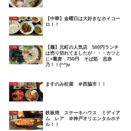
【中華】金曜日は大好きなホイコー
ぐるめ
ロ！！
【麺】元町の人気店 500円ランチ
ぐるめ
は売り切れてましたが・・・カツと
じ+蕎麦 750円 そば処 志奈
乃！！(^^)v
ますのみ松屋 ＠西脇市！！
ぐるめ
鉄板焼 ステーキハウス ミディア
ぐるめ
ム レア ＠神戸オリエンタルホテ
ル！！