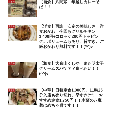
【自炊】八間蔵 年越しカレーそ
ぐるめ
ば！！
【洋食】再訪 安定の美味しさ 洋
ぐるめ
食おがわ 今回もグリルチキン
1,400円+コロッケ200円トッピン
グ。ボリュームもあり、旨すぎ。ご
飯おかわり無料です！！(^^)v
【和食】大倉山くしや また明太子
ぐるめ
クリームスパゲティ食べたい！！
(^^)v
【中華】日替定食1,000円。11時25
ぐるめ
分入店も売り切れ。早すぎ(^^; お
すすめ定食1,750円！！木蘭の八宝
菜はめちゃ旨です！！