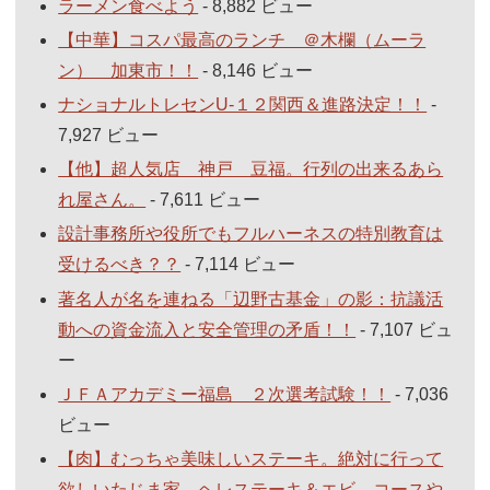
ラーメン食べよう
- 8,882 ビュー
【中華】コスパ最高のランチ ＠木欄（ムーラ
ン） 加東市！！
- 8,146 ビュー
ナショナルトレセンU-１２関西＆進路決定！！
-
7,927 ビュー
【他】超人気店 神戸 豆福。行列の出来るあら
れ屋さん。
- 7,611 ビュー
設計事務所や役所でもフルハーネスの特別教育は
受けるべき？？
- 7,114 ビュー
著名人が名を連ねる「辺野古基金」の影：抗議活
動への資金流入と安全管理の矛盾！！
- 7,107 ビュ
ー
ＪＦＡアカデミー福島 ２次選考試験！！
- 7,036
ビュー
【肉】むっちゃ美味しいステーキ。絶対に行って
欲しいたじま家。ヘレステーキ＆エビ コースや