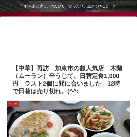
50代もあと少し。のんびり、ゆったり、生きてゆこう！！
【中華】再訪 加東市の超人気店 木蘭
（ムーラン）辛うじて、日替定食1,000
円 ラスト2個に間に合いました。12時
で日替は売り切れ。(^^;
ぐるめ