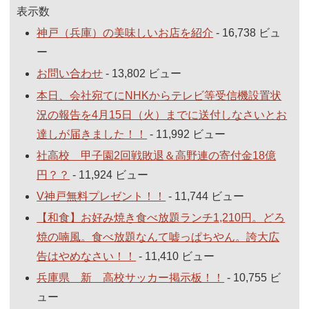
表示数
神戸（兵庫）の美味しいお店を紹介
- 16,738 ビュ
ー
お問い合わせ
- 13,802 ビュー
本日、会社宛てにNHKからテレビ等受信機設置状
況の報告を4月15日（火）までに送付しなさいとお
達しが届きました！！
- 11,992 ビュー
社高校 甲子園2回戦敗退＆高野連の寄付金18億
円？？
- 11,924 ビュー
V神戸無料プレゼント！！
- 11,744 ビュー
【和食】お好み焼き食べ放題ランチ1,210円。どろ
焼の喃風。食べ放題なんて嘘っぱちやん。誇大広
告はやめなさい！！
- 11,410 ビュー
兵庫県 新 高校サッカー掲示板！！
- 10,755 ビ
ュー