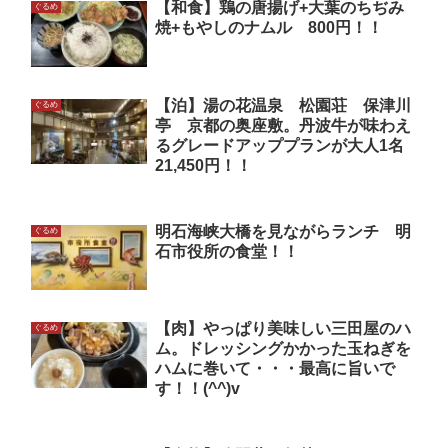
【和食】鶏の唐揚げ+大葉のちぢみ
ぐるめ
焼+もやしのナムル 800円！！
【泊】湯の花温泉 松園荘 保津川
ぐるめ
亭 京都の奥座敷。丹波牛が味わえ
るグレードアッププランが大人1名
21,450円！！
明石海峡大橋を見ながらランチ 明
ぐるめ
石市役所の食堂！！
【肉】やっぱり美味しい三田屋のハ
ぐるめ
ム。ドレッシングかかった玉ねぎを
ハムに巻いて・・・最高に旨いで
す！！(^^)v