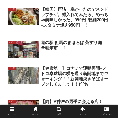
【韓国】再訪 寒かったのでスンド
ぐるめ
ゥブチゲ。麺入れてみたら、めっち
ゃ美味しかった。950円+乾麺200円
+スタミナ焼肉950円！！
道の駅 但馬のまほろば 茶すり庵
ぐるめ
＠朝来市！！
【健康第一】コナミで運動再開+メ
ぐるめ
トロ卓球場の横を通り新開地までウ
ォーキング！！新開地焼きそばオー
プンしてましｔ！！(^^)v
【肉】V神戸の選手に会える店！！
ぐるめ
札幌戦後も武藤選手とトゥーレル選
手が来てたみたい。限定10食 近江
メニュー
ホーム
検索
トップ
サイドバー
牛 炙りステーキ重 2,750円 牛