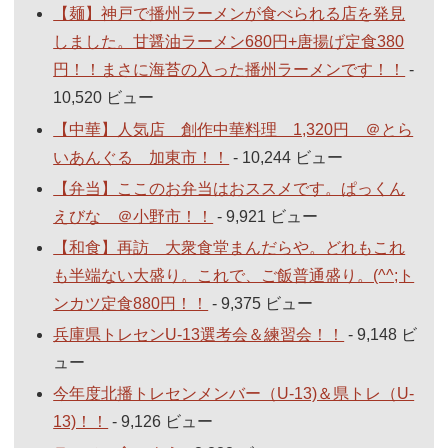
【麺】神戸で播州ラーメンが食べられる店を発見
しました。甘醤油ラーメン680円+唐揚げ定食380
円！！まさに海苔の入った播州ラーメンです！！
-
10,520 ビュー
【中華】人気店 創作中華料理 1,320円 ＠とら
いあんぐる 加東市！！
- 10,244 ビュー
【弁当】ここのお弁当はおススメです。ぱっくん
えびな ＠小野市！！
- 9,921 ビュー
【和食】再訪 大衆食堂まんだらや。どれもこれ
も半端ない大盛り。これで、ご飯普通盛り。(^^;ト
ンカツ定食880円！！
- 9,375 ビュー
兵庫県トレセンU-13選考会＆練習会！！
- 9,148 ビ
ュー
今年度北播トレセンメンバー（U-13)＆県トレ（U-
13)！！
- 9,126 ビュー