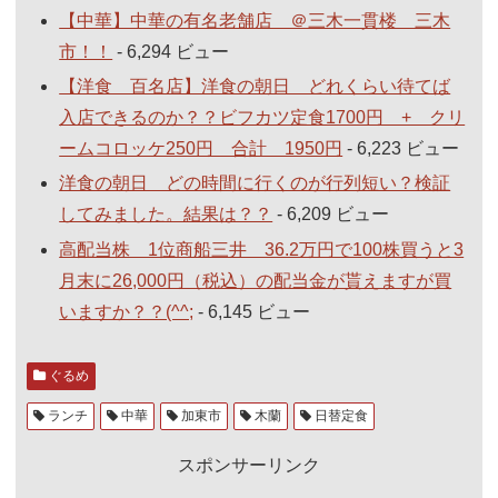
【中華】中華の有名老舗店 ＠三木一貫楼 三木
市！！
- 6,294 ビュー
【洋食 百名店】洋食の朝日 どれくらい待てば
入店できるのか？？ビフカツ定食1700円 + クリ
ームコロッケ250円 合計 1950円
- 6,223 ビュー
洋食の朝日 どの時間に行くのが行列短い？検証
してみました。結果は？？
- 6,209 ビュー
高配当株 1位商船三井 36.2万円で100株買うと3
月末に26,000円（税込）の配当金が貰えますが買
いますか？？(^^;
- 6,145 ビュー
ぐるめ
ランチ
中華
加東市
木蘭
日替定食
スポンサーリンク