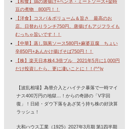
【和食】鶏の唐揚げ+ペンネ・ミートソース+金時
豆の煮物 800円！！
【洋食】コスパ＆ボリューム＆旨さ 最高のお
店。日替わりランチ750円。唐揚げもアジフライも
むっちゃ旨いです！！
【中華】蒸し鶏葱ソース580円+麻婆豆腐 ちょい
辛850円+あんかけ揚げそば750円！！
【株】楽天日本株4.3倍ブル 2021年5月に1,000円
だけ投資したら、更に凄いことに！！(^^)v
【波乱相場】為替介入とハイテク暴落で一時マイ
ナス400万円の地獄…！からの奇跡の「V字回
復」！日経・ダウ下落をあざ笑う持ち株の好決算
ラッシュ！
大和ハウス工業（1925）2027年3月期 第1四半期