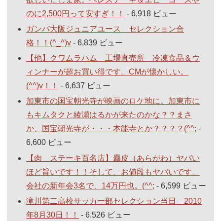
のに2,500円って安すぎ！！
- 6,918 ビュー
ガンバ大阪ジュニアユース セレクション合
格！！(^_^)v
- 6,839 ビュー
【他】クワムラハム 工場直売所 冷凍食品＆ウ
ィンナーが超お買い得です。CMが懐かしい。
(^^)v！！
- 6,637 ビュー
加東市の国宝朝光寺が映画のロケ地に。加東市に
もキムタクと綾瀬はるかが来たのかな？？まさ
か、国宝朝光寺が・・・本能寺とか？？？？(^^;
-
6,600 ビュー
【肉 ステーキ百名店】麤皮（あらがわ）ヤバい
ほど旨いです！！そして、お値段もヤバいです。
会社の新年会3名で、14万円也。(^^;
- 6,599 ビュー
滝川第二高校サッカー部セレクション当日 2010
年8月30日！！
- 6,526 ビュー