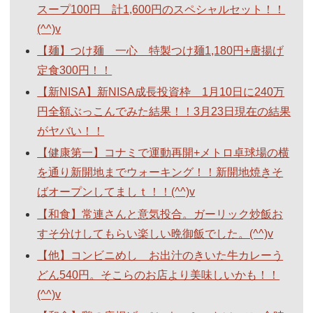
スープ100円 計1,600円のスペシャルセット！！
(^^)v
【麺】つけ麺 一心 特製つけ麺1,180円+唐揚げ
定食300円！！
【新NISA】新NISA成長投資枠 1月10日に240万
円全額ぶっこんでみた結果！！3月23日現在の結果
がヤバい！！
【健康第一】コナミで運動再開+メトロ卓球場の横
を通り新開地までウォーキング！！新開地焼きそ
ばオープンしてましｔ！！(^^)v
【和食】常連さんと意気投合。ガーリック炒飯お
すそ分けしてもらい楽しい晩御飯でした。(^^)v
【他】コンビニめし お出汁のきいた牛カレーう
どん540円。そこらのお店より美味しいかも！！
(^^)v