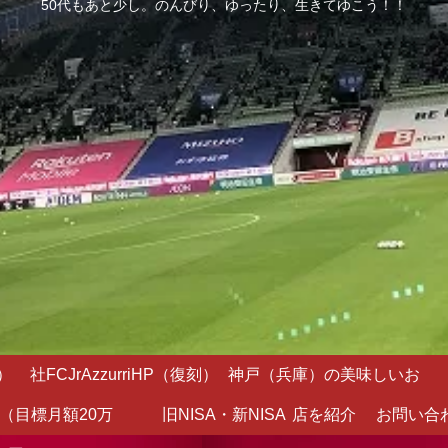
50代もあと少し。のんびり、ゆったり、生きてゆこう！！
）
社FCJrAzzurriHP（復刻）
神戸（兵庫）の美味しいお
（目標月額20万
旧NISA・新NISA
店を紹介
お問い合