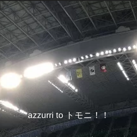
azzurri to トモニ！！