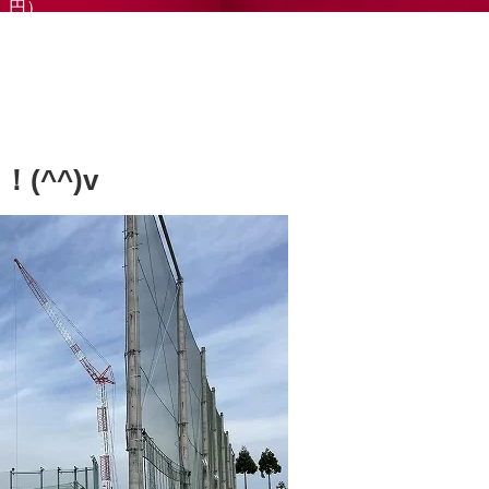
円）
(^^)v