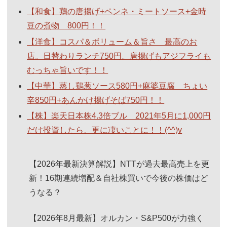
【和食】鶏の唐揚げ+ペンネ・ミートソース+金時
豆の煮物 800円！！
【洋食】コスパ＆ボリューム＆旨さ 最高のお
店。日替わりランチ750円。唐揚げもアジフライも
むっちゃ旨いです！！
【中華】蒸し鶏葱ソース580円+麻婆豆腐 ちょい
辛850円+あんかけ揚げそば750円！！
【株】楽天日本株4.3倍ブル 2021年5月に1,000円
だけ投資したら、更に凄いことに！！(^^)v
【2026年最新決算解説】NTTが過去最高売上を更
新！16期連続増配＆自社株買いで今後の株価はど
うなる？
【2026年8月最新】オルカン・S&P500が力強く