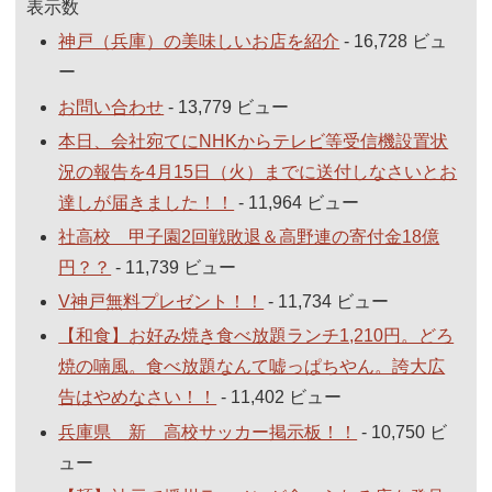
表示数
神戸（兵庫）の美味しいお店を紹介
- 16,728 ビュ
ー
お問い合わせ
- 13,779 ビュー
本日、会社宛てにNHKからテレビ等受信機設置状
況の報告を4月15日（火）までに送付しなさいとお
達しが届きました！！
- 11,964 ビュー
社高校 甲子園2回戦敗退＆高野連の寄付金18億
円？？
- 11,739 ビュー
V神戸無料プレゼント！！
- 11,734 ビュー
【和食】お好み焼き食べ放題ランチ1,210円。どろ
焼の喃風。食べ放題なんて嘘っぱちやん。誇大広
告はやめなさい！！
- 11,402 ビュー
兵庫県 新 高校サッカー掲示板！！
- 10,750 ビ
ュー