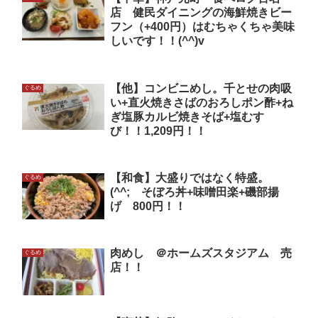
店 健民ダイニングの海鮮焼きビー
フン（+400円）はむちゃくちゃ美味
しいです！！(^^)v
【他】コンビニめし。千とせの肉吸
ぐるめ
い+直火焼きさばのおろしポン酢+ね
ぎ塩豚カルビ焼きそば+塩むす
び！！1,209円！！
【和食】大盛りではなく特盛。
ぐるめ
(^^; そぼろ丼+味噌田楽+磯部揚
げ 800円！！
肉めし ＠ホームズスタジアム 売
ぐるめ
店！！