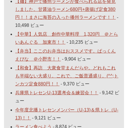
【麺】神戸で播州ラーメンが食べられる店を発見
しました。甘醤油ラーメン680円+唐揚げ定食380
円！！まさに海苔の入った播州ラーメンです！！
-
10,498 ビュー
【中華】人気店 創作中華料理 1,320円 ＠とら
いあんぐる 加東市！！
- 10,235 ビュー
【弁当】ここのお弁当はおススメです。ぱっくん
えびな ＠小野市！！
- 9,904 ビュー
【和食】再訪 大衆食堂まんだらや。どれもこれ
も半端ない大盛り。これで、ご飯普通盛り。(^^;ト
ンカツ定食880円！！
- 9,370 ビュー
兵庫県トレセンU-13選考会＆練習会！！
- 9,142 ビ
ュー
今年度北播トレセンメンバー（U-13)＆県トレ（U-
13)！！
- 9,121 ビュー
ラーメン食べよう
- 8,874 ビュー