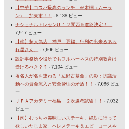
【中華】コスパ最高のランチ ＠木欄（ムーラ
ン） 加東市！！
- 8,138 ビュー
ナショナルトレセンU-１２関西＆進路決定！！
-
7,917 ビュー
【他】超人気店 神戸 豆福。行列の出来るあら
れ屋さん。
- 7,606 ビュー
設計事務所や役所でもフルハーネスの特別教育は
受けるべき？？
- 7,104 ビュー
著名人が名を連ねる「辺野古基金」の影：抗議活
動への資金流入と安全管理の矛盾！！
- 7,086 ビュ
ー
ＪＦＡアカデミー福島 ２次選考試験！！
- 7,032
ビュー
【肉】むっちゃ美味しいステーキ。絶対に行って
欲しいたじま家。ヘレステーキ＆エビ コースや