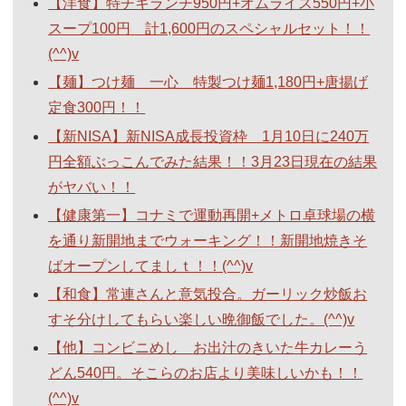
【洋食】特チキランチ950円+オムライス550円+小
スープ100円 計1,600円のスペシャルセット！！
(^^)v
【麺】つけ麺 一心 特製つけ麺1,180円+唐揚げ
定食300円！！
【新NISA】新NISA成長投資枠 1月10日に240万
円全額ぶっこんでみた結果！！3月23日現在の結果
がヤバい！！
【健康第一】コナミで運動再開+メトロ卓球場の横
を通り新開地までウォーキング！！新開地焼きそ
ばオープンしてましｔ！！(^^)v
【和食】常連さんと意気投合。ガーリック炒飯お
すそ分けしてもらい楽しい晩御飯でした。(^^)v
【他】コンビニめし お出汁のきいた牛カレーう
どん540円。そこらのお店より美味しいかも！！
(^^)v