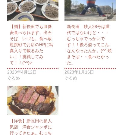
【麺】新長田でも皿蕎
新長田 鉄人28号は世
麦食べられます。出石
代ではないけど・・・
そば いづも。食べ放
むっちゃでっかいで
題挑戦でお店のHPに写
す！！後ろ姿ってこん
真入りで載るみた
なんやったんか。(^^;焼
い！！挑戦してみ
きそば・・食べたかっ
て！！(^^)v
た。
2023年4月12日
2023年1月16日
ぐるめ
ぐるめ
【洋食】新長田の超人
気店 洋食ジャンボに
行ってきたぁ。むっち