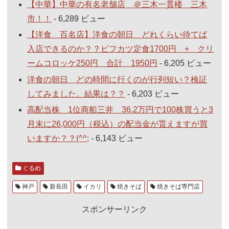
【中華】中華の有名老舗店 ＠三木一貫楼 三木
市！！
- 6,289 ビュー
【洋食 百名店】洋食の朝日 どれくらい待てば
入店できるのか？？ビフカツ定食1700円 + クリ
ームコロッケ250円 合計 1950円
- 6,205 ビュー
洋食の朝日 どの時間に行くのが行列短い？検証
してみました。結果は？？
- 6,203 ビュー
高配当株 1位商船三井 36.2万円で100株買うと3
月末に26,000円（税込）の配当金が貰えますが買
いますか？？(^^;
- 6,143 ビュー
ぐるめ
神戸
新長田
イカリ
焼きそば
焼きそば専門店
スポンサーリンク