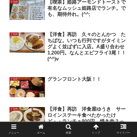
【喫茶】姫路アーモンドトーストで
ぐるめ
有名なムッシュ姫路店でランチ。で
も、期待外れ。(^^;
【洋食】再訪 久々のとんかつ た
ぐるめ
ちばな。いつも行列ですがタイミン
グよく並ばずに入店。A盛り合わせ
1,200円。なんとエビフライ3尾！！
(^^)v
グランフロント大阪！！
ぐるめ
【洋食】再訪 洋食屋ゆうき サー
ぐるめ
ロインステーキ食べたかったけ
ど・・ランチａ900円。焼き肉？っ
て、ミニステーキやん。(^^)v
メニュー
ホーム
検索
トップ
サイドバー