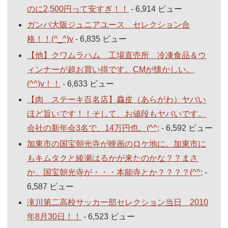
のに2,500円って安すぎ！！
- 6,914 ビュー
ガンバ大阪ジュニアユース セレクション合
格！！(^_^)v
- 6,835 ビュー
【他】クワムラハム 工場直売所 冷凍食品＆ウ
ィンナーが超お買い得です。CMが懐かしい。
(^^)v！！
- 6,633 ビュー
【肉 ステーキ百名店】麤皮（あらがわ）ヤバい
ほど旨いです！！そして、お値段もヤバいです。
会社の新年会3名で、14万円也。(^^;
- 6,592 ビュー
加東市の国宝朝光寺が映画のロケ地に。加東市に
もキムタクと綾瀬はるかが来たのかな？？まさ
か、国宝朝光寺が・・・本能寺とか？？？？(^^;
-
6,587 ビュー
滝川第二高校サッカー部セレクション当日 2010
年8月30日！！
- 6,523 ビュー