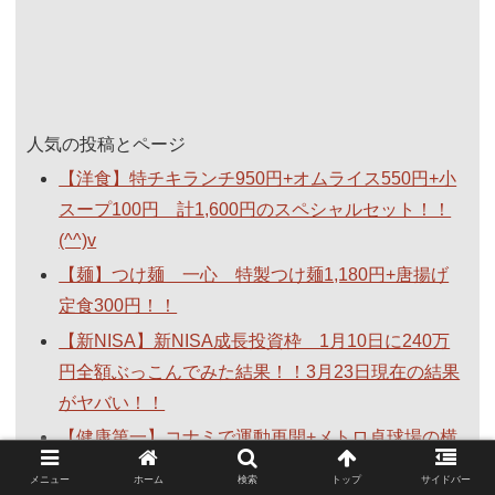
人気の投稿とページ
【洋食】特チキランチ950円+オムライス550円+小
スープ100円 計1,600円のスペシャルセット！！
(^^)v
【麺】つけ麺 一心 特製つけ麺1,180円+唐揚げ
定食300円！！
【新NISA】新NISA成長投資枠 1月10日に240万
円全額ぶっこんでみた結果！！3月23日現在の結果
がヤバい！！
【健康第一】コナミで運動再開+メトロ卓球場の横
を通り新開地までウォーキング！！新開地焼きそ
メニュー
ホーム
検索
トップ
サイドバー