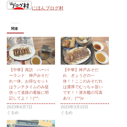
にほんブログ村
関連
【中華】再訪 ハーバ
【中華】神戸みそだ
ーランド 神戸みそだ
れ ぎょうざの一
れ一休。お得なセット
休！！ここのみそだれ
はランチタイムのみ提
は濃厚でむっちゃ旨い
供って道路の看板に明
です！！潜水艦の写真
記してよ！！(^^;
あり。(^^)v
2023年6月7日
2023年3月10日
ぐるめ
ぐるめ