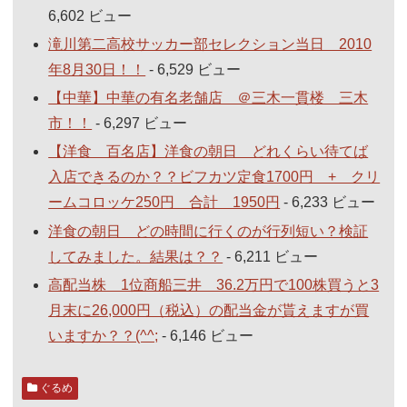
6,602 ビュー
滝川第二高校サッカー部セレクション当日 2010
年8月30日！！
- 6,529 ビュー
【中華】中華の有名老舗店 ＠三木一貫楼 三木
市！！
- 6,297 ビュー
【洋食 百名店】洋食の朝日 どれくらい待てば
入店できるのか？？ビフカツ定食1700円 + クリ
ームコロッケ250円 合計 1950円
- 6,233 ビュー
洋食の朝日 どの時間に行くのが行列短い？検証
してみました。結果は？？
- 6,211 ビュー
高配当株 1位商船三井 36.2万円で100株買うと3
月末に26,000円（税込）の配当金が貰えますが買
いますか？？(^^;
- 6,146 ビュー
ぐるめ