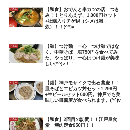
【和食】おでんと串カツの店 つき
ぐるめ
み！！とりあえず、1,000円セット
+牡蠣入りチゲ鍋（シメは雑
炊）！！(^^)v
【麺】つけ麺 一心 つけ麺ではな
ぐるめ
く、中華そば 塩750円を食べてみ
た。やっぱり、一心はつけ麺が美味
しい(^^)v！！
【麺】神戸モザイクで出石蕎麦！！
ぐるめ
皿そばとエビカツ丼セット1,298円
+生ビールセット600円。神戸でも美
味しい皿蕎麦が食べられます。(^^)v
【和食】2回目の訪問！！江戸屋食
ぐるめ
堂 焼肉定食950円！！