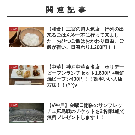
関連記事
【和食】三宮の超人気店 行列の出
ぐるめ
来るごはんや一芯に行って来まし
た。おひつご飯はおかわり自由。ご
飯が旨い。日替わり1,200円！！
【中華】神戸中華百名店 ホリデー
ぐるめ
ビーフンランチセット1,600円+海鮮
焼ビーフン400円！！効率いい入店
方法！！(^^)v
【V神戸】金曜日開催のサンフレッ
ぐるめ
チェ広島戦のチケットを2名様1組で
無料プレゼントします！！