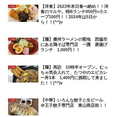
【洋食】2023年本日食べ納め！！洋
ぐるめ
食のマルヤ。特Bランチ950円+小ス
ープ100円！！2024年は5日か
ら！！(^^)v
【麺】播州ラーメンの聖地 西脇市
ぐるめ
にある鶏そば専門店 一護 唐揚げ
ランチ 1,000円！！
【麺】再訪 10時半オープン。むっ
ぐるめ
ちゃ気合入れて、たつやのエビカレ
ー丼3本 1,400円に挑戦して来まし
た！！(^^)v
【中華】いろんな餃子と生ビール
ぐるめ
＠王子餃子専門店 東山商店街！！