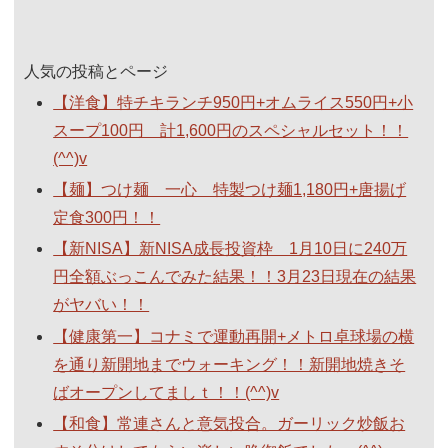
人気の投稿とページ
【洋食】特チキランチ950円+オムライス550円+小
スープ100円 計1,600円のスペシャルセット！！
(^^)v
【麺】つけ麺 一心 特製つけ麺1,180円+唐揚げ
定食300円！！
【新NISA】新NISA成長投資枠 1月10日に240万
円全額ぶっこんでみた結果！！3月23日現在の結果
がヤバい！！
【健康第一】コナミで運動再開+メトロ卓球場の横
を通り新開地までウォーキング！！新開地焼きそ
ばオープンしてましｔ！！(^^)v
【和食】常連さんと意気投合。ガーリック炒飯お