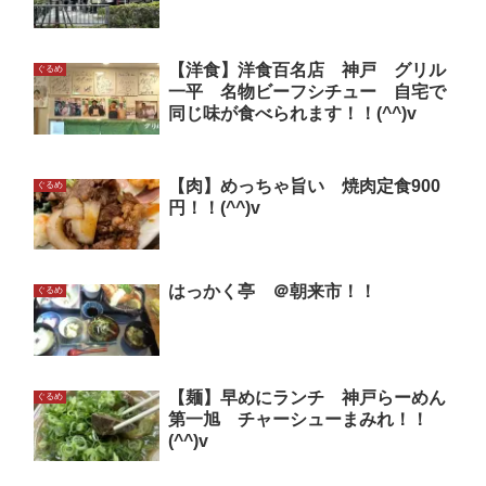
【洋食】洋食百名店 神戸 グリル
ぐるめ
一平 名物ビーフシチュー 自宅で
同じ味が食べられます！！(^^)v
【肉】めっちゃ旨い 焼肉定食900
ぐるめ
円！！(^^)v
はっかく亭 ＠朝来市！！
ぐるめ
【麺】早めにランチ 神戸らーめん
ぐるめ
第一旭 チャーシューまみれ！！
(^^)v