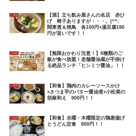
【酒】立ち飲み屋さんの名店 赤ひ
ぐるめ
げ 椅子ありますが・・・。(^^;
関東煮＆焼鳥 各100円+湯豆腐190
円が旨いです！！
【無限おかわり注意！】8種類のご
ぐるめ
飯が食べ放題！老舗醤油蔵が手掛け
る絶品ランチ「ヒシミツ醤油」！！
【和食】鶏肉のカレーソースかけ
ぐるめ
+さつま芋のバター醤油煮+小松菜の
胡麻和え 800円！！
【和食】水曜・木曜限定の鶏唐揚げ
ぐるめ
とうどん定食 800円！！