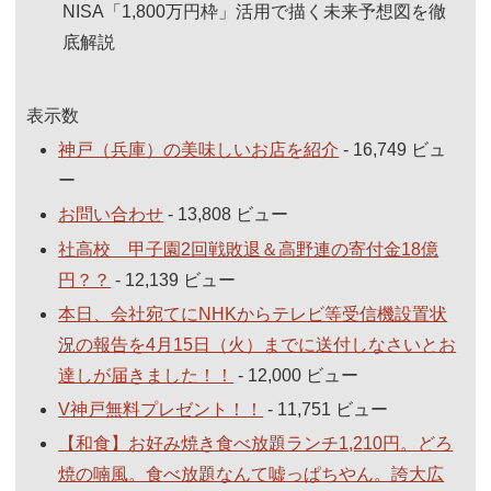
NISA「1,800万円枠」活用で描く未来予想図を徹
底解説
表示数
神戸（兵庫）の美味しいお店を紹介
- 16,749 ビュ
ー
お問い合わせ
- 13,808 ビュー
社高校 甲子園2回戦敗退＆高野連の寄付金18億
円？？
- 12,139 ビュー
本日、会社宛てにNHKからテレビ等受信機設置状
況の報告を4月15日（火）までに送付しなさいとお
達しが届きました！！
- 12,000 ビュー
V神戸無料プレゼント！！
- 11,751 ビュー
【和食】お好み焼き食べ放題ランチ1,210円。どろ
焼の喃風。食べ放題なんて嘘っぱちやん。誇大広