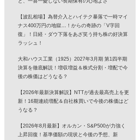
と、一喜一憂しない長期保有の心地よさ
【波乱相場】為替介入とハイテク暴落で一時マイ
ナス400万円の地獄…！からの奇跡の「V字回
復」！日経・ダウ下落をあざ笑う持ち株の好決算
ラッシュ！
大和ハウス工業（1925）2027年3月期 第1四半期
決算を徹底解説！増収増益＆株式分割・増配で今
後の株価はどうなる？
【2026年最新決算解説】NTTが過去最高売上を更
新！16期連続増配＆自社株買いで今後の株価はど
うなる？
【2026年8月最新】オルカン・S&P500が力強く
上昇回復！基準価額の現状と今後の予想、新