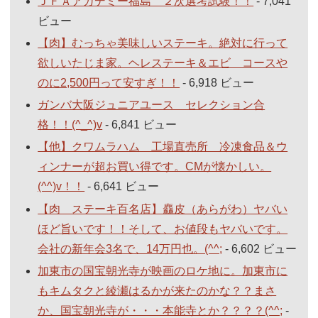
ＪＦＡアカデミー福島 ２次選考試験！！
- 7,041
ビュー
【肉】むっちゃ美味しいステーキ。絶対に行って
欲しいたじま家。ヘレステーキ＆エビ コースや
のに2,500円って安すぎ！！
- 6,918 ビュー
ガンバ大阪ジュニアユース セレクション合
格！！(^_^)v
- 6,841 ビュー
【他】クワムラハム 工場直売所 冷凍食品＆ウ
ィンナーが超お買い得です。CMが懐かしい。
(^^)v！！
- 6,641 ビュー
【肉 ステーキ百名店】麤皮（あらがわ）ヤバい
ほど旨いです！！そして、お値段もヤバいです。
会社の新年会3名で、14万円也。(^^;
- 6,602 ビュー
加東市の国宝朝光寺が映画のロケ地に。加東市に
もキムタクと綾瀬はるかが来たのかな？？まさ
か、国宝朝光寺が・・・本能寺とか？？？？(^^;
-