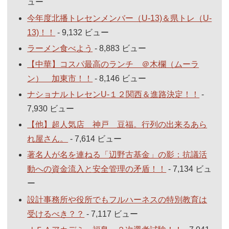
ュー
今年度北播トレセンメンバー（U-13)＆県トレ（U-
13)！！
- 9,132 ビュー
ラーメン食べよう
- 8,883 ビュー
【中華】コスパ最高のランチ ＠木欄（ムーラ
ン） 加東市！！
- 8,146 ビュー
ナショナルトレセンU-１２関西＆進路決定！！
-
7,930 ビュー
【他】超人気店 神戸 豆福。行列の出来るあら
れ屋さん。
- 7,614 ビュー
著名人が名を連ねる「辺野古基金」の影：抗議活
動への資金流入と安全管理の矛盾！！
- 7,134 ビュ
ー
設計事務所や役所でもフルハーネスの特別教育は
受けるべき？？
- 7,117 ビュー