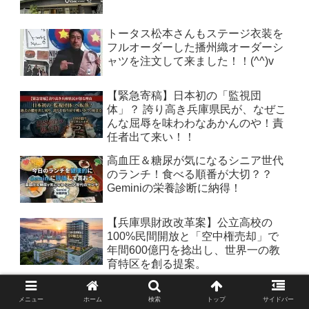
トータス松本さんもステージ衣装を
フルオーダーした播州織オーダーシ
ャツを注文して来ました！！(^^)v
【緊急寄稿】日本初の「監視団
体」？ 誇り高き兵庫県民が、なぜこ
んな屈辱を味わわなあかんのや！責
任者出て来い！！
高血圧＆糖尿が気になるシニア世代
のランチ！食べる順番が大切？？
Geminiの栄養診断に納得！
【兵庫県財政改革案】公立高校の
100%民間開放と「空中権売却」で
年間600億円を捻出し、世界一の教
育特区を創る提案。
【J1スタジアム座席幅】建築士が徹
底比較！ ノエスタの座席は本当に狭
メニュー
ホーム
検索
トップ
サイドバー