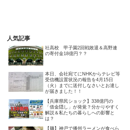
人気記事
社高校 甲子園2回戦敗退＆高野連
の寄付金18億円？？
本日、会社宛てにNHKからテレビ等
受信機設置状況の報告を4月15日
（火）までに送付しなさいとお達し
が届きました！！
【兵庫県民ショック】338億円の
「借金隠し」が発覚？分かりやすく
解説＆私たちの暮らしへの影響と
は？
【麺】神戸で播州ラーメンが食べら