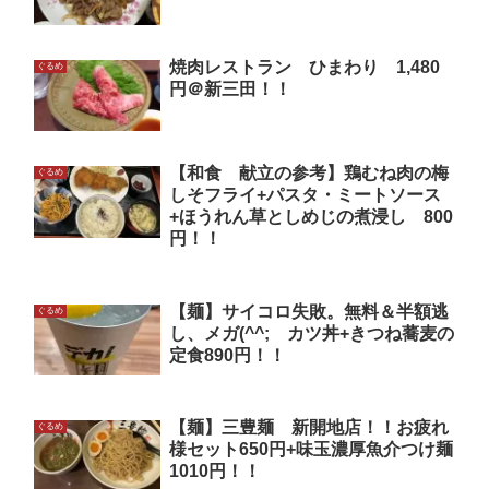
焼肉レストラン ひまわり 1,480
ぐるめ
円＠新三田！！
【和食 献立の参考】鶏むね肉の梅
ぐるめ
しそフライ+パスタ・ミートソース
+ほうれん草としめじの煮浸し 800
円！！
【麺】サイコロ失敗。無料＆半額逃
ぐるめ
し、メガ(^^; カツ丼+きつね蕎麦の
定食890円！！
【麺】三豊麺 新開地店！！お疲れ
ぐるめ
様セット650円+味玉濃厚魚介つけ麺
1010円！！