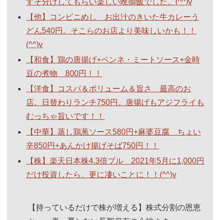
すそ分けしてもらい楽しい晩御飯でした。(^^)v
【他】コンビニめし お出汁のきいた牛カレーう
どん540円。そこらのお店より美味しいかも！！
(^^)v
【和食】鶏の唐揚げ+ペンネ・ミートソース+金時
豆の煮物 800円！！
【洋食】コスパ＆ボリューム＆旨さ 最高のお
店。日替わりランチ750円。唐揚げもアジフライも
むっちゃ旨いです！！
【中華】蒸し鶏葱ソース580円+麻婆豆腐 ちょい
辛850円+あんかけ揚げそば750円！！
【株】楽天日本株4.3倍ブル 2021年5月に1,000円
だけ投資したら、更に凄いことに！！(^^)v
【持っているだけで株が増える】株式分割の恩恵