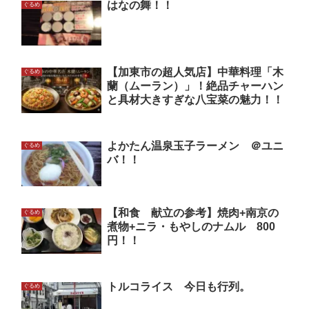
はなの舞！！
ぐるめ
【加東市の超人気店】中華料理「木
ぐるめ
蘭（ムーラン）」！絶品チャーハン
と具材大きすぎな八宝菜の魅力！！
よかたん温泉玉子ラーメン ＠ユニ
ぐるめ
バ！！
【和食 献立の参考】焼肉+南京の
ぐるめ
煮物+ニラ・もやしのナムル 800
円！！
トルコライス 今日も行列。
ぐるめ