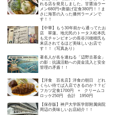
れる店を発見しました。甘醤油ラー
メン680円+唐揚げ定食380円！！ま
さに海苔の入った播州ラーメンで
す！！
【中華】もう30年前から通ってたお
店 翠蓮。地元民のトータス松本氏
も元チャンピオンの長谷川穂積氏も
来店されてるほど美味しいお店で
す！！（写真あり）
著名人が名を連ねる「辺野古基金」
の影：抗議活動への資金流入と安全
管理の矛盾！！
【洋食 百名店】洋食の朝日 どれ
くらい待てば入店できるのか？？ビ
フカツ定食1700円 + クリームコ
ロッケ250円 合計 1950円
【保存版】神戸大学医学部附属病院
周辺の美味しいお店紹介！！