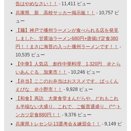
告はやめなさい！！
- 11,411 ビュー
兵庫県 新 高校サッカー掲示板！！
- 10,757 ビ
ュー
【麺】神戸で播州ラーメンが食べられる店を発見
しました。甘醤油ラーメン680円+唐揚げ定食380
円！！まさに海苔の入った播州ラーメンです！！
-
10,535 ビュー
【中華】人気店 創作中華料理 1,320円 ＠とら
いあんぐる 加東市！！
- 10,246 ビュー
【弁当】ここのお弁当はおススメです。ぱっくん
えびな ＠小野市！！
- 9,928 ビュー
【和食】再訪 大衆食堂まんだらや。どれもこれ
も半端ない大盛り。これで、ご飯普通盛り。(^^;ト
ンカツ定食880円！！
- 9,376 ビュー
兵庫県トレセンU-13選考会＆練習会！！
- 9,149 ビ