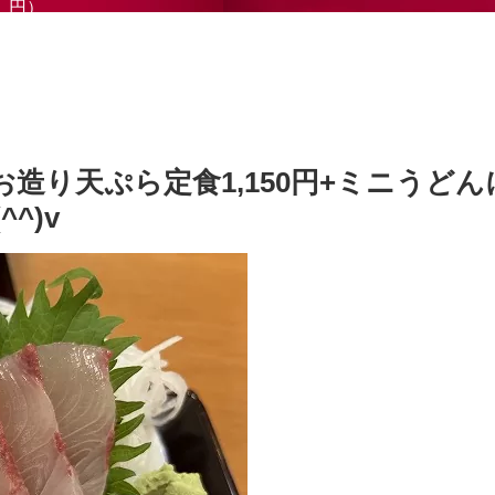
円）
造り天ぷら定食1,150円+ミニうどん
^)v