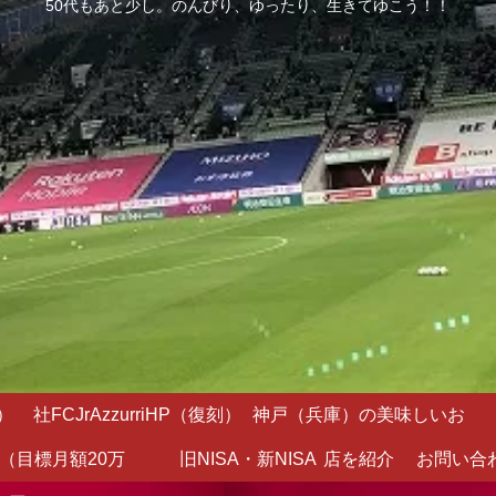
50代もあと少し。のんびり、ゆったり、生きてゆこう！！
）
社FCJrAzzurriHP（復刻）
神戸（兵庫）の美味しいお
（目標月額20万
旧NISA・新NISA
店を紹介
お問い合