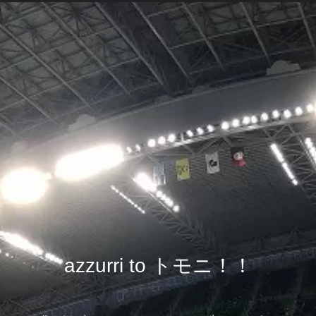
azzurri to トモニ！！