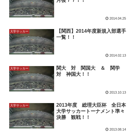
月後？？！！
2014.04.25
【関西】2014年度新規入部選手
大学サッカー
一覧！！
2014.02.13
関大 対 関国大 ＆ 関学
大学サッカー
対 神国大！！
2013.10.13
2013年度 総理大臣杯 全日本
大学サッカー
大学サッカートーナメント準々
決勝 観戦！！
2013.08.14