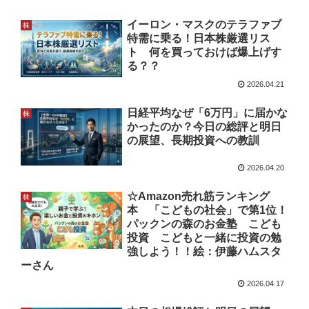
イーロン・マスクのテラファブ
株
特需に乗る！日本株厳選リス
ト 何を買っておけば爆上げす
る？？
2026.04.21
日経平均なぜ「6万円」に届かな
株
かったのか？今日の総評と明日
の展望、長期投資への教訓
2026.04.20
☆Amazon売れ筋ランキング
株
本 「こどもの社会」で第1位！
パックンの森のお金塾 こども
投資 こどもと一緒に投資の勉
強しよう！！絵：伊藤ハムスタ
ーさん
2026.04.17