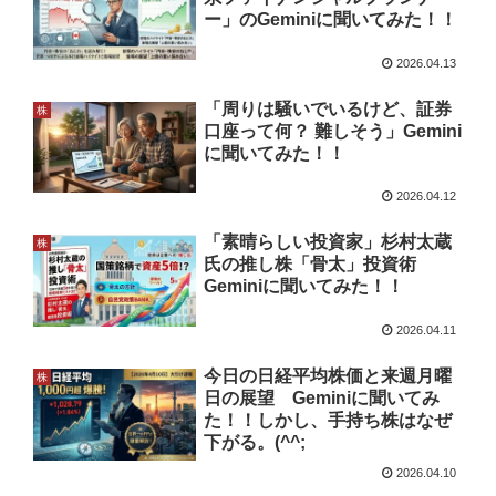
ー」のGeminiに聞いてみた！！
2026.04.13
「周りは騒いでいるけど、証券
株
口座って何？ 難しそう」Gemini
に聞いてみた！！
2026.04.12
「素晴らしい投資家」杉村太蔵
株
氏の推し株「骨太」投資術
Geminiに聞いてみた！！
2026.04.11
今日の日経平均株価と来週月曜
株
日の展望 Geminiに聞いてみ
た！！しかし、手持ち株はなぜ
下がる。(^^;
2026.04.10