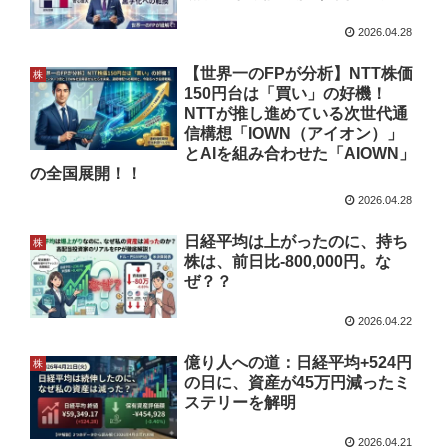
2026.04.28
【世界一のFPが分析】NTT株価
株
150円台は「買い」の好機！
NTTが推し進めている次世代通
信構想「IOWN（アイオン）」
とAIを組み合わせた「AIOWN」
の全国展開！！
2026.04.28
日経平均は上がったのに、持ち
株
株は、前日比-800,000円。な
ぜ？？
2026.04.22
億り人への道：日経平均+524円
株
の日に、資産が45万円減ったミ
ステリーを解明
2026.04.21