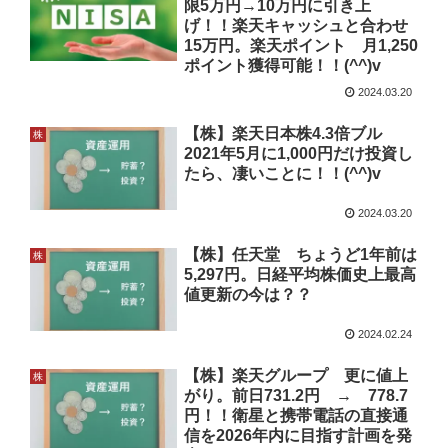
限5万円→10万円に引き上
げ！！楽天キャッシュと合わせ
15万円。楽天ポイント 月1,250
ポイント獲得可能！！(^^)v
2024.03.20
【株】楽天日本株4.3倍ブル
株
2021年5月に1,000円だけ投資し
たら、凄いことに！！(^^)v
2024.03.20
【株】任天堂 ちょうど1年前は
株
5,297円。日経平均株価史上最高
値更新の今は？？
2024.02.24
【株】楽天グループ 更に値上
株
がり。前日731.2円 → 778.7
円！！衛星と携帯電話の直接通
信を2026年内に目指す計画を発