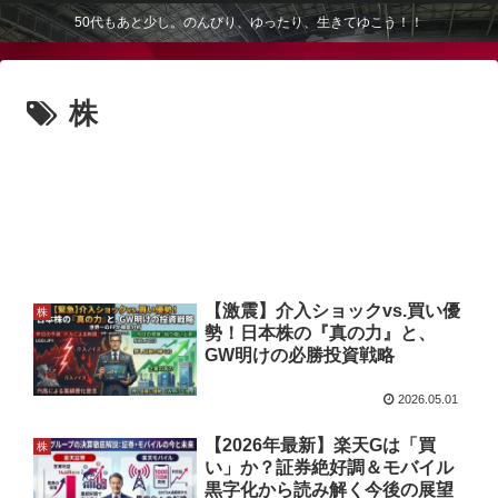
50代もあと少し。のんびり、ゆったり、生きてゆこう！！
株
【激震】介入ショックvs.買い優
株
勢！日本株の『真の力』と、
GW明けの必勝投資戦略
2026.05.01
【2026年最新】楽天Gは「買
株
い」か？証券絶好調＆モバイル
黒字化から読み解く今後の展望