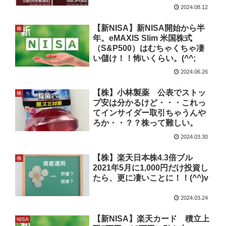
2024.08.12
【新NISA】新NISA開始から半
株
年。eMAXIS Slim 米国株式
（S&P500）はむちゃくちゃ凄
い儲け！！怖いくらい。(^^;
2024.06.26
【株】小林製薬 公表でストッ
株
プ安は分かるけど・・・これっ
てインサイダー取引ちゃうんや
ろか・・？？株って難しい。
2024.03.30
【株】楽天日本株4.3倍ブル
株
2021年5月に1,000円だけ投資し
たら、更に凄いことに！！(^^)v
2024.03.24
【新NISA】楽天カード 積立上
NISA