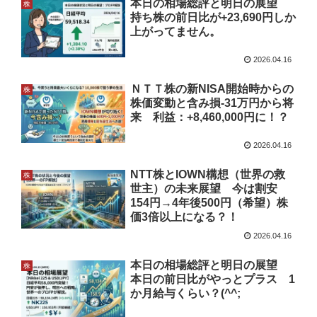
本日の相場総評と明日の展望
株
持ち株の前日比が+23,690円しか
上がってません。
2026.04.16
ＮＴＴ株の新NISA開始時からの
株
株価変動と含み損-31万円から将
来 利益：+8,460,000円に！？
2026.04.16
NTT株とIOWN構想（世界の救
株
世主）の未来展望 今は割安
154円→4年後500円（希望）株
価3倍以上になる？！
2026.04.16
本日の相場総評と明日の展望
株
本日の前日比がやっとプラス 1
か月給与くらい？(^^;