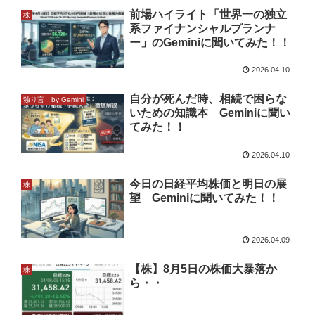
前場ハイライト「世界一の独立
株
系ファイナンシャルプランナ
ー」のGeminiに聞いてみた！！
2026.04.10
自分が死んだ時、相続で困らな
独り言 by Gemini
いための知識本 Geminiに聞い
てみた！！
2026.04.10
今日の日経平均株価と明日の展
株
望 Geminiに聞いてみた！！
2026.04.09
【株】8月5日の株価大暴落か
株
ら・・