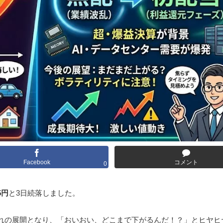
Facebook
コメント
0
5円
と3日続落しました。
る大荒れの展開となり、「おいおい、どこまで下がるんだ！？」とヒヤ