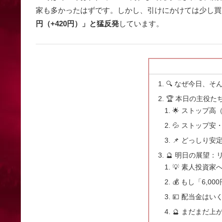
家も多かったはずです。しかし、引けにかけては少し買
円（+420円）」と猛反発
しています。
🔍 なぜ今日、
🏆 本日の主役
🌟 ストップ
💦 ストップ
📌 どっしり安
🔮 明日の展望
💡 素人投資
💰 もし「6,
💴 配当金はい
🔮 まだまだ上