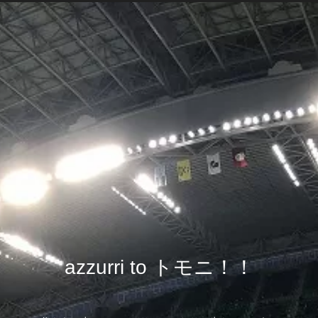
azzurri to トモニ！！