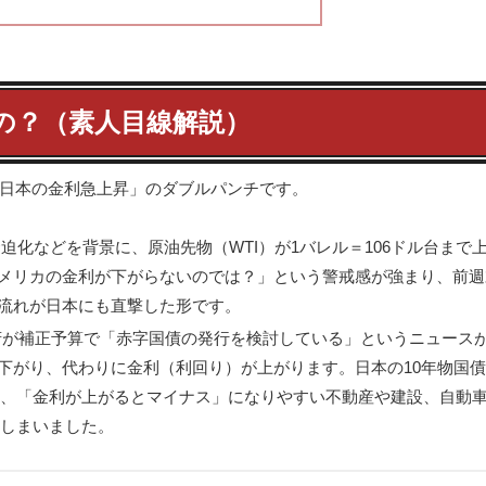
たの？（素人目線解説）
日本の金利急上昇」のダブルパンチです。
迫化などを背景に、原油先物（WTI）が1バレル＝106ドル台まで
メリカの金利が下がらないのでは？」という警戒感が強まり、前週
流れが日本にも直撃した形です。
が補正予算で「赤字国債の発行を検討している」というニュース
下がり、代わりに金利（利回り）が上がります。日本の10年物国
ため、「金利が上がるとマイナス」になりやすい不動産や建設、自動
てしまいました。