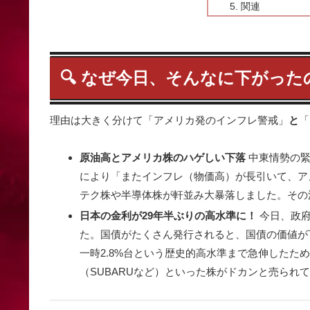
関連
🔍 なぜ今日、そんなに下がっ
理由は大きく分けて「アメリカ発のインフレ警戒」
と
「
原油高とアメリカ株のハゲしい下落
中東情勢の緊
により「またインフレ（物価高）が長引いて、ア
テク株や半導体株が軒並み大暴落しました。その
日本の金利が29年半ぶりの高水準に！
今日、政府
た。国債がたくさん発行されると、国債の価値が
一時2.8%台という歴史的高水準まで急伸した
（SUBARUなど）といった株がドカンと売られ