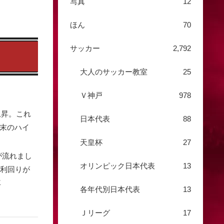
写真
12
ほん
70
サッカー
2,792
大人のサッカー教室
25
Ｖ神戸
978
上昇。これ
日本代表
88
末のハイ
天皇杯
27
が流れまし
オリンピック日本代表
13
債利回りが
車
各年代別日本代表
13
Ｊリーグ
17