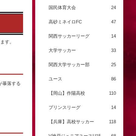
国民体育大会
24
高砂ミネイロFC
47
関西サッカーリーグ
14
ります。
大学サッカー
33
関西大学サッカー部
25
ユース
86
が暴落する
【岡山】作陽高校
110
プリンスリーグ
14
【兵庫】高校サッカー
118
V神戸ジュニアユースU15
68