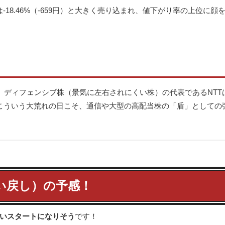
18.46%（-659円）と大きく売り込まれ、値下がり率の上位に顔
も、ディフェンシブ株（景気に左右されにくい株）の代表であるNTT
を維持。こういう大荒れの日こそ、通信や大型の高配当株の「盾」として
買い戻し）の予感！
いスタートになりそう
です！