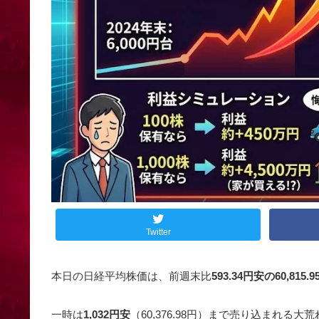
Twitter
本日の日経平均株価は、前週末比
593.34円安の60,815.9
一時は
1,032円安
（60,376.98円）まで売り込まれ