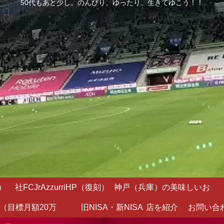
50代もあと少し。のんびり、ゆったり、生きてゆこう！！
）
社FCJrAzzurriHP（復刻）
神戸（兵庫）の美味しいお
（目標月額20万
旧NISA・新NISA
店を紹介
お問い合