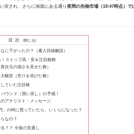
い戻され、さらに画面にある通り
夜間の先物市場（19:47時点）では「
目次
そんなに下がったの？（素人目線解説）
たち！ストップ高・安＆注目銘柄
高（異次元の強さを見せた株）
安・大幅安（売りを浴びた株）
定していた注目株
：リバウンド（買い戻し）の予感！
家へのアナリスト・メッセージ
000円」の時に買っていたら、いくらになった？
くらなの？
がる？？ 今後の見通し