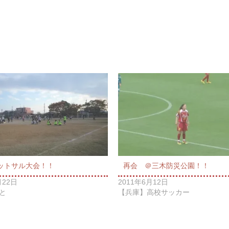
ットサル大会！！
再会 ＠三木防災公園！！
月22日
2011年6月12日
と
【兵庫】高校サッカー