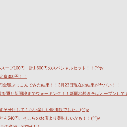
ープ100円 計1,600円のスペシャルセット！！(^^)v
定食300円！！
40万円全額ぶっこんでみた結果！！3月23日現在の結果がヤバい！！
横を通り新開地までウォーキング！！新開地焼きそばオープンして
そ分けしてもらい楽しい晩御飯でした。(^^)v
540円。そこらのお店より美味しいかも！！(^^)v
豆の煮物 800円！！