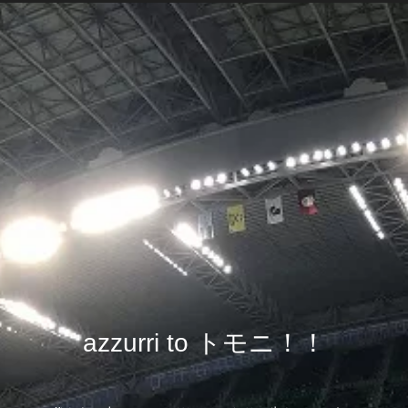
azzurri to トモニ！！