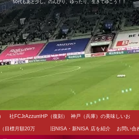
50代もあと少し。のんびり、ゆったり、生きてゆこう！！
）
社FCJrAzzurriHP（復刻）
神戸（兵庫）の美味しいお
（目標月額20万
旧NISA・新NISA
店を紹介
お問い合