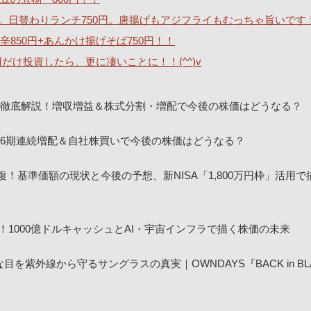
。日替わりランチ750円。唐揚げもアジフライもむっちゃ旨いです
850円+あんかけ揚げそば750円！！
0円だけ投資したら、更に凄いことに！！(^^)v
決算を徹底解説！増収増益＆株式分割・増配で今後の株価はどうなる？
！16期連続増配＆自社株買いで今後の株価はどうなる？
回復！基準価額の現状と今後の予想、新NISA「1,800万円枠」活用
！1000億ドルキャッシュとAI・宇宙インフラで描く株価の未来
紫外線から守るサングラスの真実｜OWNDAYS『BACK in BL