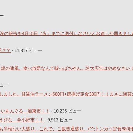
ュー
況の報告を4月15日（火）までに送付しなさいとお達しが届きまし
円？？
- 11,817 ビュー
どろ焼の喃風。食べ放題なんて嘘っぱちやん。誇大広告はやめなさい
 ビュー
ました。甘醤油ラーメン680円+唐揚げ定食380円！！まさに海苔
とらいあんぐる 加東市！！
- 10,236 ビュー
えびな ＠小野市！！
- 9,913 ビュー
半端ない大盛り。これで、ご飯普通盛り。(^^;トンカツ定食880