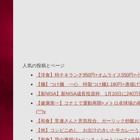
人気の投稿とページ
【洋食】特チキランチ950円+オムライス550円+小ス
【麺】つけ麺 一心 特製つけ麺1,180円+唐揚げ
【新NISA】新NISA成長投資枠 1月10日に2
【健康第一】コナミで運動再開+メトロ卓球場の
(^^)v
【和食】常連さんと意気投合。ガーリック炒飯おす
【他】コンビニめし お出汁のきいた牛カレーうどん
【和食】鶏の唐揚げ+ペンネ・ミートソース+金時