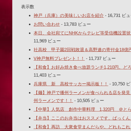
表示数
神戸（兵庫）の美味しいお店を紹介
- 16,731 ビ
お問い合わせ
- 13,783 ビュー
本日、会社宛てにNHKからテレビ等受信機設置状
11,969 ビュー
社高校 甲子園2回戦敗退＆高野連の寄付金18億
V神戸無料プレゼント！！
- 11,737 ビュー
【和食】お好み焼き食べ放題ランチ1,210円。
11,403 ビュー
兵庫県 新 高校サッカー掲示板！！
- 10,750
【麺】神戸で播州ラーメンが食べられる店を発見し
州ラーメンです！！
- 10,505 ビュー
【中華】人気店 創作中華料理 1,320円 ＠
【弁当】ここのお弁当はおススメです。ぱっくん
【和食】再訪 大衆食堂まんだらや。どれもこれも