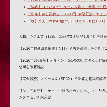
【洋食】コスパ＆ボリューム＆旨さ 最高のお店
【中華】蒸し鶏葱ソース580円+麻婆豆腐 ちょい辛
【株】楽天日本株4.3倍ブル 2021年5月に1,00
大和ハウス工業（1925）2027年3月期 第1四半期
【2026年最新決算解説】NTTが過去最高売上を更新
【2026年8月最新】オルカン・S&P500が力強く上昇
想図を徹底解説
【完全解読】スペースX（SPCX）初決算を超詳細解説
【シニア必見】「かっこつけるため」じゃない！大切な目を
ムタクモデル購入記