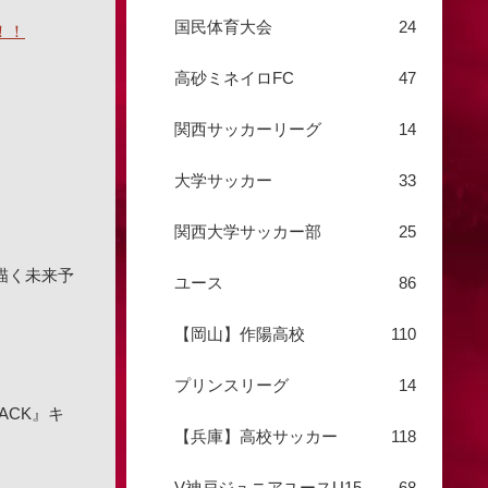
国民体育大会
24
！！
高砂ミネイロFC
47
関西サッカーリーグ
14
大学サッカー
33
関西大学サッカー部
25
で描く未来予
ユース
86
【岡山】作陽高校
110
プリンスリーグ
14
ACK』キ
【兵庫】高校サッカー
118
V神戸ジュニアユースU15
68