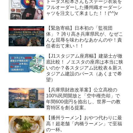
トータス松本さんもステージ衣装を
フルオーダーした播州織オーダーシ
ャツを注文して来ました！！(^^)v
【緊急寄稿】日本初の「監視団
体」？ 誇り高き兵庫県民が、なぜこ
んな屈辱を味わわなあかんのや！責
任者出て来い！！
【J1スタジアム座席幅】建築士が徹
底比較！ ノエスタの座席は本当に狭
いのか？各スタジアム比較表＆新ス
タジアム建設のパース（あくまで希
望）
【兵庫県財政改革案】公立高校の
100%民間開放と「空中権売却」で
年間600億円を捻出し、世界一の教
育特区を創る提案。
【播州ラーメン】おやつ代わりに最
高！超老舗「内橋ラーメン」で至福
の一杯。