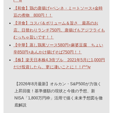
(^^)v
【和食】鶏の唐揚げ+ペンネ・ミートソース+金時
豆の煮物 800円！！
【洋食】コスパ＆ボリューム＆旨さ 最高のお
店。日替わりランチ750円。唐揚げもアジフライも
むっちゃ旨いです！！
【中華】蒸し鶏葱ソース580円+麻婆豆腐 ちょい
辛850円+あんかけ揚げそば750円！！
【株】楽天日本株4.3倍ブル 2021年5月に1,000円
だけ投資したら、更に凄いことに！！(^^)v
【2026年8月最新】オルカン・S&P500が力強く
上昇回復！基準価額の現状と今後の予想、新
NISA「1,800万円枠」活用で描く未来予想図を徹
底解説