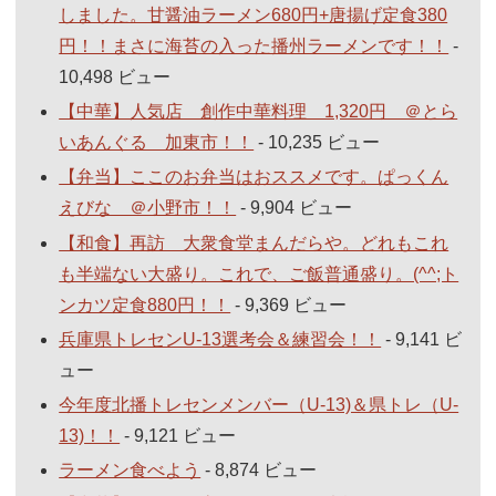
しました。甘醤油ラーメン680円+唐揚げ定食380
円！！まさに海苔の入った播州ラーメンです！！
-
10,498 ビュー
【中華】人気店 創作中華料理 1,320円 ＠とら
いあんぐる 加東市！！
- 10,235 ビュー
【弁当】ここのお弁当はおススメです。ぱっくん
えびな ＠小野市！！
- 9,904 ビュー
【和食】再訪 大衆食堂まんだらや。どれもこれ
も半端ない大盛り。これで、ご飯普通盛り。(^^;ト
ンカツ定食880円！！
- 9,369 ビュー
兵庫県トレセンU-13選考会＆練習会！！
- 9,141 ビ
ュー
今年度北播トレセンメンバー（U-13)＆県トレ（U-
13)！！
- 9,121 ビュー
ラーメン食べよう
- 8,874 ビュー