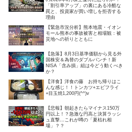
「割引率アップ」の裏にある冷酷な
罠と、投資家が買い増しを拒否する
理由
【緊急市況分析】熊本地震・イオン
モール熊本の事故被害と相場観：被
災地への祈りとともに
【急落】8月3日基準価額から見る外
国株安＆為替のダブルパンチ！新
NISA「含み損」組は今どう動くべき
か？
【洋食】洋食の藤 お持ち帰りはこ
んな感じ！！トンカツ+エビフライ
+目玉焼1,200円(^^)v
【悲報】朝起きたらマイナス150万
円以上！？急激な円高と決算ラッシ
ュ直撃…これが噂の「夏枯れ相
場」？？