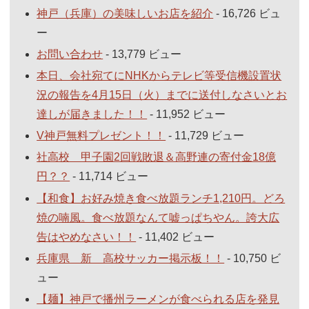
神戸（兵庫）の美味しいお店を紹介
- 16,726 ビュ
ー
お問い合わせ
- 13,779 ビュー
本日、会社宛てにNHKからテレビ等受信機設置状
況の報告を4月15日（火）までに送付しなさいとお
達しが届きました！！
- 11,952 ビュー
V神戸無料プレゼント！！
- 11,729 ビュー
社高校 甲子園2回戦敗退＆高野連の寄付金18億
円？？
- 11,714 ビュー
【和食】お好み焼き食べ放題ランチ1,210円。どろ
焼の喃風。食べ放題なんて嘘っぱちやん。誇大広
告はやめなさい！！
- 11,402 ビュー
兵庫県 新 高校サッカー掲示板！！
- 10,750 ビ
ュー
【麺】神戸で播州ラーメンが食べられる店を発見