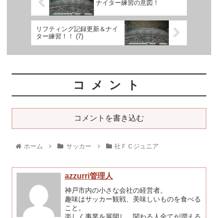
ナイター練習の意図！
リフティング記録更新＆ナイ
ター練習！！ (7)
コメント
コメントを書き込む
ホーム
サッカー
社ＦＣジュニア
azzurri管理人
神戸市内の小さな会社の経営者。
趣味はサッカー観戦、美味しいものを食べる
こと。
楽しく事業を展開し、関わる人全てが潤える