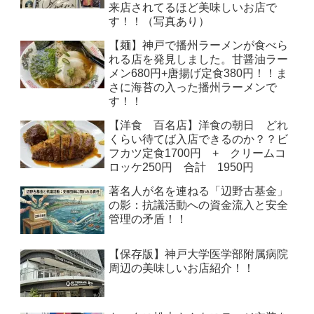
来店されてるほど美味しいお店で
す！！（写真あり）
【麺】神戸で播州ラーメンが食べら
れる店を発見しました。甘醤油ラー
メン680円+唐揚げ定食380円！！ま
さに海苔の入った播州ラーメンで
す！！
【洋食 百名店】洋食の朝日 どれ
くらい待てば入店できるのか？？ビ
フカツ定食1700円 + クリームコ
ロッケ250円 合計 1950円
著名人が名を連ねる「辺野古基金」
の影：抗議活動への資金流入と安全
管理の矛盾！！
【保存版】神戸大学医学部附属病院
周辺の美味しいお店紹介！！