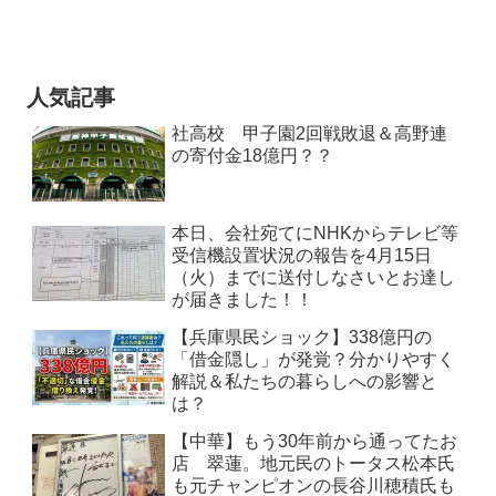
人気記事
社高校 甲子園2回戦敗退＆高野連
の寄付金18億円？？
本日、会社宛てにNHKからテレビ等
受信機設置状況の報告を4月15日
（火）までに送付しなさいとお達し
が届きました！！
【兵庫県民ショック】338億円の
「借金隠し」が発覚？分かりやすく
解説＆私たちの暮らしへの影響と
は？
【中華】もう30年前から通ってたお
店 翠蓮。地元民のトータス松本氏
も元チャンピオンの長谷川穂積氏も