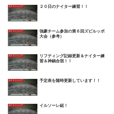
２０日のナイター練習！！
社ＦＣジュニア
強豪チーム参加の第６回ズビルッポ
社ＦＣジュニア
大会（参考）
リフティング記録更新＆ナイター練
社ＦＣジュニア
習＆神鍋合宿！！
予定表を随時更新しています！！
社ＦＣジュニア
イルソーレ組！
社ＦＣジュニア