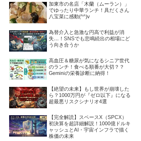
加東市の名店「木蘭（ムーラン）」
でゆったり中華ランチ！具だくさん
八宝菜に感動(^^)v
為替介入と急激な円高で利益が消
失…！SNSでも悲鳴続出の相場にど
う向き合うか
高血圧＆糖尿が気になるシニア世代
のランチ！食べる順番が大切？？
Geminiの栄養診断に納得！
【絶望の未来】もし世界が崩壊した
ら？1000万円が『ゼロ以下』になる
超最悪リスクシナリオ4選
【完全解読】スペースX（SPCX）
初決算を超詳細解説！1000億ドルキ
ャッシュとAI・宇宙インフラで描く
株価の未来