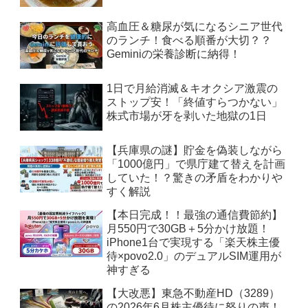
高血圧＆糖尿が気になるシニア世代
のランチ！食べる順番が大切？？
Geminiの栄養診断に納得！
1日で月給消滅＆キオクシア激震の
ストップ安！「終値すらつかない」
株式市場が牙を剥いた地獄の1日
【兵庫県の謎】貯金を偽装しながら
「1000億円」で県庁建て替えを計画
していた！？驚きの矛盾をわかりや
すく解説
【本日完成！！最強の通信費節約】
月550円で30GB＋5分かけ放題！
iPhone1台で実現する「楽天株主優
待×povo2.0」のデュアルSIM運用が
神すぎる
【大改悪】東急不動産HD（3289）
の2026年6月株主優待に怒りの声！