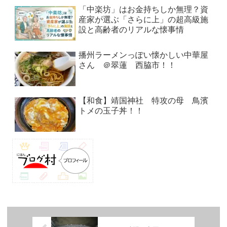
「中楽坊」はお金持ちしか無理？資
産家が選ぶ「さらに上」の超高級施
設と高齢者のリアルな懐事情
播州ラーメンっぽい懐かしい中華屋
さん ＠翠蓮 西脇市！！
【和食】靖国神社 特攻の母 鳥濱
トメの玉子丼！！