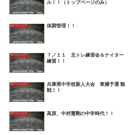
ル！！（トップページのみ）
体調管理！！
社ＦＣジュニア
７／１１ 北トレ練習会＆ナイター
社ＦＣジュニア
練習！！
兵庫県中学校新人大会 東播予選 観
社ＦＣジュニア
戦！！
高原、中村憲剛の中学時代！！
社ＦＣジュニア