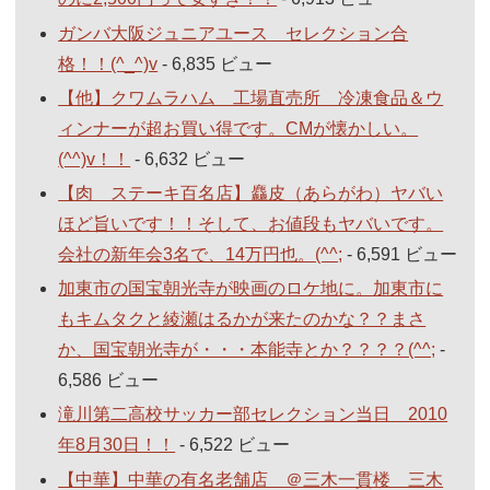
ガンバ大阪ジュニアユース セレクション合
格！！(^_^)v
- 6,835 ビュー
【他】クワムラハム 工場直売所 冷凍食品＆ウ
ィンナーが超お買い得です。CMが懐かしい。
(^^)v！！
- 6,632 ビュー
【肉 ステーキ百名店】麤皮（あらがわ）ヤバい
ほど旨いです！！そして、お値段もヤバいです。
会社の新年会3名で、14万円也。(^^;
- 6,591 ビュー
加東市の国宝朝光寺が映画のロケ地に。加東市に
もキムタクと綾瀬はるかが来たのかな？？まさ
か、国宝朝光寺が・・・本能寺とか？？？？(^^;
-
6,586 ビュー
滝川第二高校サッカー部セレクション当日 2010
年8月30日！！
- 6,522 ビュー
【中華】中華の有名老舗店 ＠三木一貫楼 三木