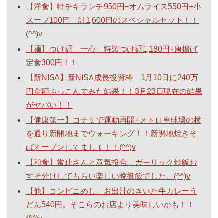
【洋食】特チキランチ950円+オムライス550円+小
スープ100円 計1,600円のスペシャルセット！！
(^^)v
【麺】つけ麺 一心 特製つけ麺1,180円+唐揚げ
定食300円！！
【新NISA】新NISA成長投資枠 1月10日に240万
円全額ぶっこんでみた結果！！3月23日現在の結果
がヤバい！！
【健康第一】コナミで運動再開+メトロ卓球場の横
を通り新開地までウォーキング！！新開地焼きそ
ばオープンしてましｔ！！(^^)v
【和食】常連さんと意気投合。ガーリック炒飯お
すそ分けしてもらい楽しい晩御飯でした。(^^)v
【他】コンビニめし お出汁のきいた牛カレーう
どん540円。そこらのお店より美味しいかも！！