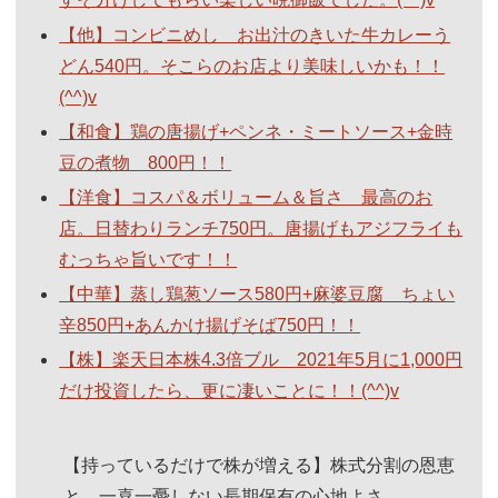
【他】コンビニめし お出汁のきいた牛カレーう
どん540円。そこらのお店より美味しいかも！！
(^^)v
【和食】鶏の唐揚げ+ペンネ・ミートソース+金時
豆の煮物 800円！！
【洋食】コスパ＆ボリューム＆旨さ 最高のお
店。日替わりランチ750円。唐揚げもアジフライも
むっちゃ旨いです！！
【中華】蒸し鶏葱ソース580円+麻婆豆腐 ちょい
辛850円+あんかけ揚げそば750円！！
【株】楽天日本株4.3倍ブル 2021年5月に1,000円
だけ投資したら、更に凄いことに！！(^^)v
【持っているだけで株が増える】株式分割の恩恵
と、一喜一憂しない長期保有の心地よさ