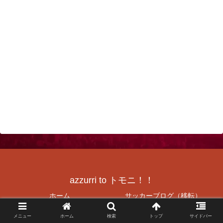
azzurri to トモニ！！
ホーム
サッカーブログ（移転）
社FCJrAzzurriHP（復刻）
神戸（兵庫）の美味しいお店を
メニュー
ホーム
検索
トップ
サイドバー
紹介