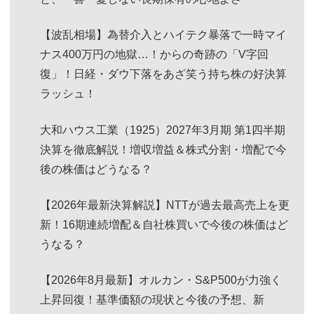
【波乱相場】為替介入とハイテク暴落で一時マイ
ナス400万円の地獄…！からの奇跡の「V字回
復」！日経・ダウ下落をあざ笑う持ち株の好決算
ラッシュ！
大和ハウス工業（1925）2027年3月期 第1四半期
決算を徹底解説！増収増益＆株式分割・増配で今
後の株価はどうなる？
【2026年最新決算解説】NTTが過去最高売上を更
新！16期連続増配＆自社株買いで今後の株価はど
うなる？
【2026年8月最新】オルカン・S&P500が力強く
上昇回復！基準価額の現状と今後の予想、新