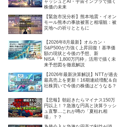
ャッシュとAI・宇宙インフラで描く
株価の未来
【緊急市況分析】熊本地震・イオン
モール熊本の事故被害と相場観：被
災地への祈りとともに
【2026年8月最新】オルカン・
S&P500が力強く上昇回復！基準価
額の現状と今後の予想、新
NISA「1,800万円枠」活用で描く未
来予想図を徹底解説
【2026年最新決算解説】NTTが過去
最高売上を更新！16期連続増配＆自
社株買いで今後の株価はどうなる？
【悲報】朝起きたらマイナス150万
円以上！？急激な円高と決算ラッシ
ュ直撃…これが噂の「夏枯れ相
場」？？
為替介入と急激な円高で利益が消