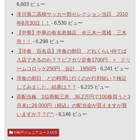
6,603 ビュー
滝川第二高校サッカー部セレクション当日 2010
年8月30日！！
- 6,530 ビュー
【中華】中華の有名老舗店 ＠三木一貫楼 三木
市！！
- 6,298 ビュー
【洋食 百名店】洋食の朝日 どれくらい待てば
入店できるのか？？ビフカツ定食1700円 + クリ
ームコロッケ250円 合計 1950円
- 6,241 ビュー
洋食の朝日 どの時間に行くのが行列短い？検証
してみました。結果は？？
- 6,215 ビュー
高配当株 1位商船三井 36.2万円で100株買うと3
月末に26,000円（税込）の配当金が貰えますが買
いますか？？(^^;
- 6,146 ビュー
V神戸ジュニアユースU15