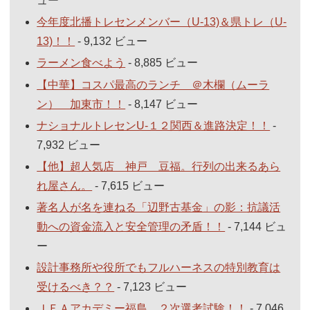
ュー
今年度北播トレセンメンバー（U-13)＆県トレ（U-
13)！！
- 9,132 ビュー
ラーメン食べよう
- 8,885 ビュー
【中華】コスパ最高のランチ ＠木欄（ムーラ
ン） 加東市！！
- 8,147 ビュー
ナショナルトレセンU-１２関西＆進路決定！！
-
7,932 ビュー
【他】超人気店 神戸 豆福。行列の出来るあら
れ屋さん。
- 7,615 ビュー
著名人が名を連ねる「辺野古基金」の影：抗議活
動への資金流入と安全管理の矛盾！！
- 7,144 ビュ
ー
設計事務所や役所でもフルハーネスの特別教育は
受けるべき？？
- 7,123 ビュー
ＪＦＡアカデミー福島 ２次選考試験！！
- 7,046