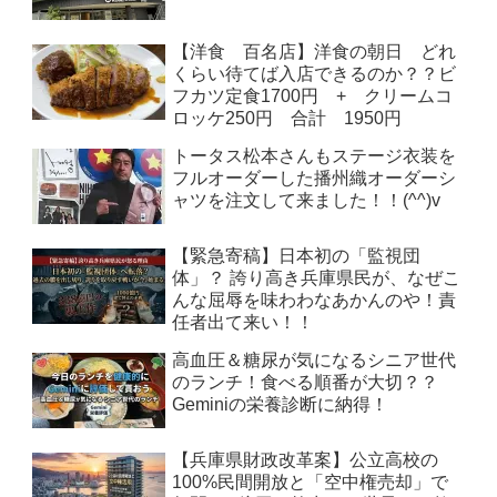
【洋食 百名店】洋食の朝日 どれ
くらい待てば入店できるのか？？ビ
フカツ定食1700円 + クリームコ
ロッケ250円 合計 1950円
トータス松本さんもステージ衣装を
フルオーダーした播州織オーダーシ
ャツを注文して来ました！！(^^)v
【緊急寄稿】日本初の「監視団
体」？ 誇り高き兵庫県民が、なぜこ
んな屈辱を味わわなあかんのや！責
任者出て来い！！
高血圧＆糖尿が気になるシニア世代
のランチ！食べる順番が大切？？
Geminiの栄養診断に納得！
【兵庫県財政改革案】公立高校の
100%民間開放と「空中権売却」で