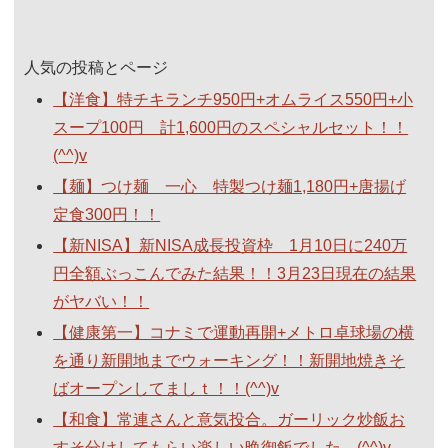
人気の投稿とページ
【洋食】特チキランチ950円+オムライス550円+小
スープ100円 計1,600円のスペシャルセット！！
(^^)v
【麺】つけ麺 一心 特製つけ麺1,180円+唐揚げ
定食300円！！
【新NISA】新NISA成長投資枠 1月10日に240万
円全額ぶっこんでみた結果！！3月23日現在の結果
がヤバい！！
【健康第一】コナミで運動再開+メトロ卓球場の横
を通り新開地までウォーキング！！新開地焼きそ
ばオープンしてましｔ！！(^^)v
【和食】常連さんと意気投合。ガーリック炒飯お
すそ分けしてもらい楽しい晩御飯でした。(^^)v