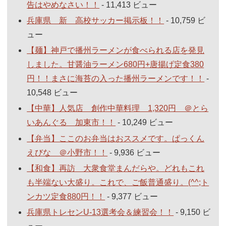
告はやめなさい！！
- 11,413 ビュー
兵庫県 新 高校サッカー掲示板！！
- 10,759 ビ
ュー
【麺】神戸で播州ラーメンが食べられる店を発見
しました。甘醤油ラーメン680円+唐揚げ定食380
円！！まさに海苔の入った播州ラーメンです！！
-
10,548 ビュー
【中華】人気店 創作中華料理 1,320円 ＠とら
いあんぐる 加東市！！
- 10,249 ビュー
【弁当】ここのお弁当はおススメです。ぱっくん
えびな ＠小野市！！
- 9,936 ビュー
【和食】再訪 大衆食堂まんだらや。どれもこれ
も半端ない大盛り。これで、ご飯普通盛り。(^^;ト
ンカツ定食880円！！
- 9,377 ビュー
兵庫県トレセンU-13選考会＆練習会！！
- 9,150 ビ