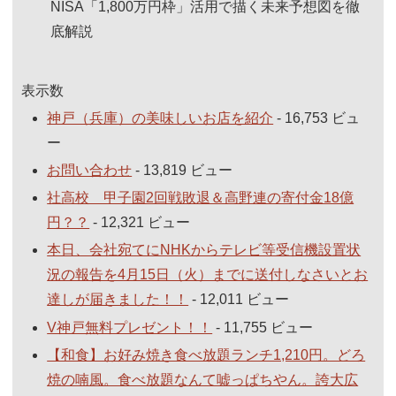
NISA「1,800万円枠」活用で描く未来予想図を徹
底解説
表示数
神戸（兵庫）の美味しいお店を紹介
- 16,753 ビュ
ー
お問い合わせ
- 13,819 ビュー
社高校 甲子園2回戦敗退＆高野連の寄付金18億
円？？
- 12,321 ビュー
本日、会社宛てにNHKからテレビ等受信機設置状
況の報告を4月15日（火）までに送付しなさいとお
達しが届きました！！
- 12,011 ビュー
V神戸無料プレゼント！！
- 11,755 ビュー
【和食】お好み焼き食べ放題ランチ1,210円。どろ
焼の喃風。食べ放題なんて嘘っぱちやん。誇大広