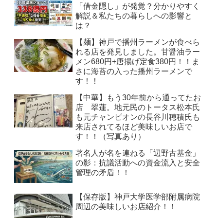
「借金隠し」が発覚？分かりやすく
解説＆私たちの暮らしへの影響と
は？
【麺】神戸で播州ラーメンが食べら
れる店を発見しました。甘醤油ラー
メン680円+唐揚げ定食380円！！ま
さに海苔の入った播州ラーメンで
す！！
【中華】もう30年前から通ってたお
店 翠蓮。地元民のトータス松本氏
も元チャンピオンの長谷川穂積氏も
来店されてるほど美味しいお店で
す！！（写真あり）
著名人が名を連ねる「辺野古基金」
の影：抗議活動への資金流入と安全
管理の矛盾！！
【保存版】神戸大学医学部附属病院
周辺の美味しいお店紹介！！