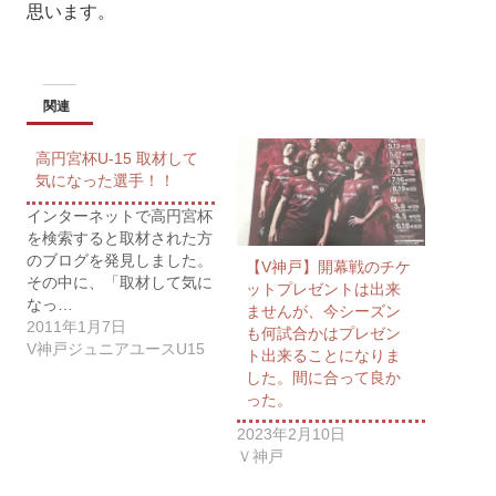
思います。
関連
高円宮杯U-15 取材して
気になった選手！！
インターネットで高円宮杯
を検索すると取材された方
のブログを発見しました。
【V神戸】開幕戦のチケ
その中に、「取材して気に
ットプレゼントは出来
なっ…
ませんが、今シーズン
2011年1月7日
も何試合かはプレゼン
V神戸ジュニアユースU15
ト出来ることになりま
した。間に合って良か
った。
2023年2月10日
Ｖ神戸