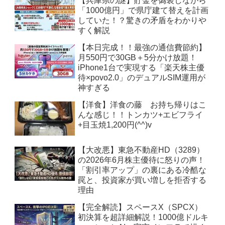
【兵庫県の謎】貯金を偽装しながら
「1000億円」で県庁建て替えを計画
していた！？驚きの矛盾をわかりや
すく解説
【本日完成！！最強の通信費節約】
月550円で30GB＋5分かけ放題！
iPhone1台で実現する「楽天株主優
待×povo2.0」のデュアルSIM運用が
神すぎる
【洋食】洋食の藤 お持ち帰りはこ
んな感じ！！トンカツ+エビフライ
+目玉焼1,200円(^^)v
【大改悪】東急不動産HD（3289）
の2026年6月株主優待に怒りの声！
「割引率アップ」の裏にある冷酷な
罠と、投資家が買い増しを拒否する
理由
【完全解読】スペースX（SPCX）
初決算を超詳細解説！1000億ドルキ