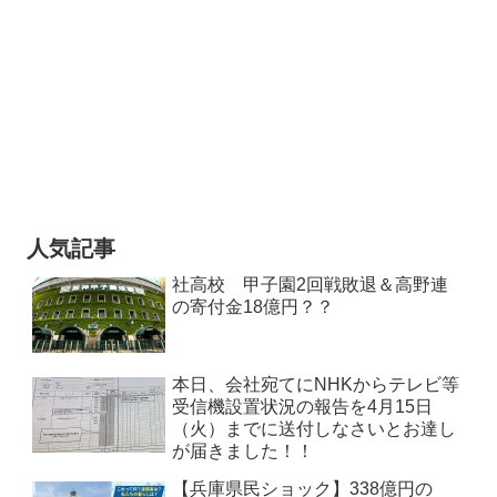
人気記事
社高校 甲子園2回戦敗退＆高野連
の寄付金18億円？？
本日、会社宛てにNHKからテレビ等
受信機設置状況の報告を4月15日
（火）までに送付しなさいとお達し
が届きました！！
【兵庫県民ショック】338億円の