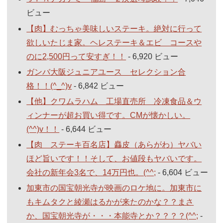
ビュー
【肉】むっちゃ美味しいステーキ。絶対に行って
欲しいたじま家。ヘレステーキ＆エビ コースや
のに2,500円って安すぎ！！
- 6,920 ビュー
ガンバ大阪ジュニアユース セレクション合
格！！(^_^)v
- 6,842 ビュー
【他】クワムラハム 工場直売所 冷凍食品＆ウ
ィンナーが超お買い得です。CMが懐かしい。
(^^)v！！
- 6,644 ビュー
【肉 ステーキ百名店】麤皮（あらがわ）ヤバい
ほど旨いです！！そして、お値段もヤバいです。
会社の新年会3名で、14万円也。(^^;
- 6,604 ビュー
加東市の国宝朝光寺が映画のロケ地に。加東市に
もキムタクと綾瀬はるかが来たのかな？？まさ
か、国宝朝光寺が・・・本能寺とか？？？？(^^;
-