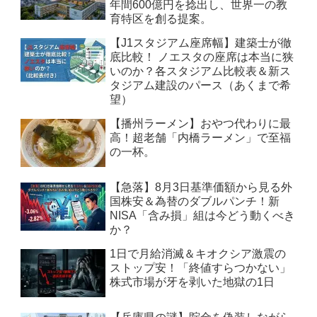
年間600億円を捻出し、世界一の教
育特区を創る提案。
【J1スタジアム座席幅】建築士が徹
底比較！ ノエスタの座席は本当に狭
いのか？各スタジアム比較表＆新ス
タジアム建設のパース（あくまで希
望）
【播州ラーメン】おやつ代わりに最
高！超老舗「内橋ラーメン」で至福
の一杯。
【急落】8月3日基準価額から見る外
国株安＆為替のダブルパンチ！新
NISA「含み損」組は今どう動くべき
か？
1日で月給消滅＆キオクシア激震の
ストップ安！「終値すらつかない」
株式市場が牙を剥いた地獄の1日