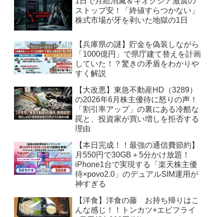
1日で月給消滅＆キオクシア激震の
ストップ安！「終値すらつかない」
株式市場が牙を剥いた地獄の1日
【兵庫県の謎】貯金を偽装しながら
「1000億円」で県庁建て替えを計画
していた！？驚きの矛盾をわかりや
すく解説
【大改悪】東急不動産HD（3289）
の2026年6月株主優待に怒りの声！
「割引率アップ」の裏にある冷酷な
罠と、投資家が買い増しを拒否する
理由
【本日完成！！最強の通信費節約】
月550円で30GB＋5分かけ放題！
iPhone1台で実現する「楽天株主優
待×povo2.0」のデュアルSIM運用が
神すぎる
【洋食】洋食の藤 お持ち帰りはこ
んな感じ！！トンカツ+エビフライ