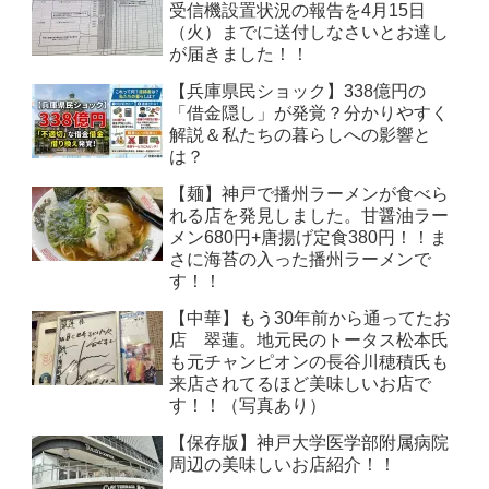
受信機設置状況の報告を4月15日
（火）までに送付しなさいとお達し
が届きました！！
【兵庫県民ショック】338億円の
「借金隠し」が発覚？分かりやすく
解説＆私たちの暮らしへの影響と
は？
【麺】神戸で播州ラーメンが食べら
れる店を発見しました。甘醤油ラー
メン680円+唐揚げ定食380円！！ま
さに海苔の入った播州ラーメンで
す！！
【中華】もう30年前から通ってたお
店 翠蓮。地元民のトータス松本氏
も元チャンピオンの長谷川穂積氏も
来店されてるほど美味しいお店で
す！！（写真あり）
【保存版】神戸大学医学部附属病院
周辺の美味しいお店紹介！！