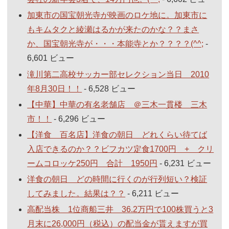
加東市の国宝朝光寺が映画のロケ地に。加東市に
もキムタクと綾瀬はるかが来たのかな？？まさ
か、国宝朝光寺が・・・本能寺とか？？？？(^^;
-
6,601 ビュー
滝川第二高校サッカー部セレクション当日 2010
年8月30日！！
- 6,528 ビュー
【中華】中華の有名老舗店 ＠三木一貫楼 三木
市！！
- 6,296 ビュー
【洋食 百名店】洋食の朝日 どれくらい待てば
入店できるのか？？ビフカツ定食1700円 + クリ
ームコロッケ250円 合計 1950円
- 6,231 ビュー
洋食の朝日 どの時間に行くのが行列短い？検証
してみました。結果は？？
- 6,211 ビュー
高配当株 1位商船三井 36.2万円で100株買うと3
月末に26,000円（税込）の配当金が貰えますが買