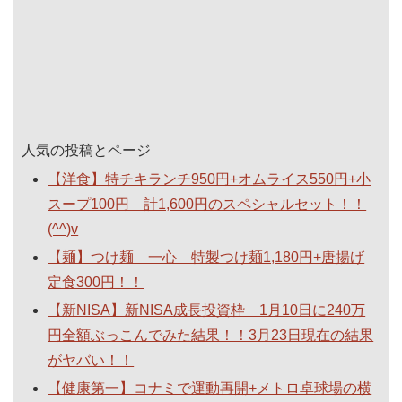
人気の投稿とページ
【洋食】特チキランチ950円+オムライス550円+小
スープ100円 計1,600円のスペシャルセット！！
(^^)v
【麺】つけ麺 一心 特製つけ麺1,180円+唐揚げ
定食300円！！
【新NISA】新NISA成長投資枠 1月10日に240万
円全額ぶっこんでみた結果！！3月23日現在の結果
がヤバい！！
【健康第一】コナミで運動再開+メトロ卓球場の横