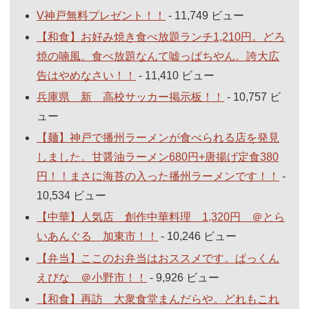
V神戸無料プレゼント！！
- 11,749 ビュー
【和食】お好み焼き食べ放題ランチ1,210円。どろ
焼の喃風。食べ放題なんて嘘っぱちやん。誇大広
告はやめなさい！！
- 11,410 ビュー
兵庫県 新 高校サッカー掲示板！！
- 10,757 ビ
ュー
【麺】神戸で播州ラーメンが食べられる店を発見
しました。甘醤油ラーメン680円+唐揚げ定食380
円！！まさに海苔の入った播州ラーメンです！！
-
10,534 ビュー
【中華】人気店 創作中華料理 1,320円 ＠とら
いあんぐる 加東市！！
- 10,246 ビュー
【弁当】ここのお弁当はおススメです。ぱっくん
えびな ＠小野市！！
- 9,926 ビュー
【和食】再訪 大衆食堂まんだらや。どれもこれ