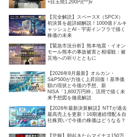
+目玉焼1,200円(^^)v
【完全解読】スペースX（SPCX）
初決算を超詳細解説！1000億ドルキ
ャッシュとAI・宇宙インフラで描く
株価の未来
【緊急市況分析】熊本地震・イオン
モール熊本の事故被害と相場観：被
災地への祈りとともに
【2026年8月最新】オルカン・
S&P500が力強く上昇回復！基準価
額の現状と今後の予想、新
NISA「1,800万円枠」活用で描く未
来予想図を徹底解説
【2026年最新決算解説】NTTが過去
最高売上を更新！16期連続増配＆自
社株買いで今後の株価はどうなる？
【悲報】朝起きたらマイナス150万