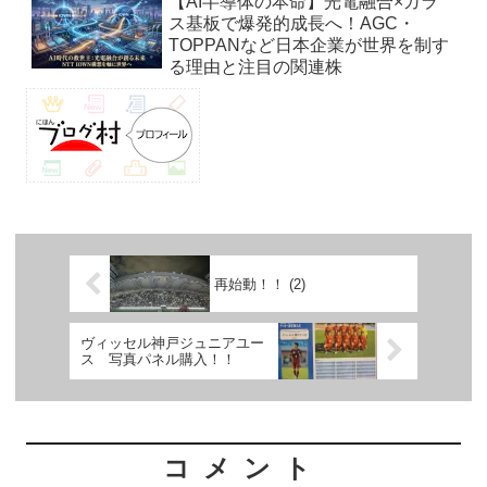
【AI半導体の本命】光電融合×ガラ
ス基板で爆発的成長へ！AGC・
TOPPANなど日本企業が世界を制す
る理由と注目の関連株
再始動！！ (2)
ヴィッセル神戸ジュニアユー
ス 写真パネル購入！！
コメント