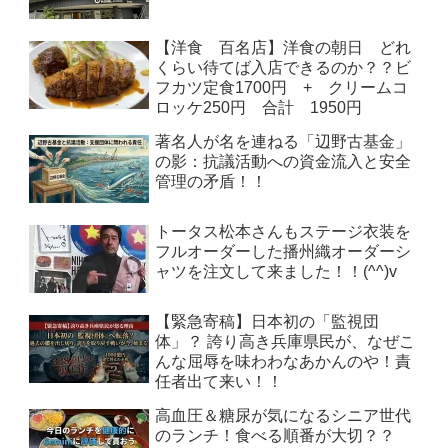
【洋食 百名店】洋食の朝日 どれ
くらい待てば入店できるのか？？ビ
フカツ定食1700円 + クリームコ
ロッケ250円 合計 1950円
著名人が名を連ねる「辺野古基金」
の影：抗議活動への資金流入と安全
管理の矛盾！！
トータス松本さんもステージ衣装を
フルオーダーした播州織オーダーシ
ャツを注文して来ました！！(^^)v
【緊急寄稿】日本初の「監視団
体」？ 誇り高き兵庫県民が、なぜこ
んな屈辱を味わわなあかんのや！責
任者出て来い！！
高血圧＆糖尿が気になるシニア世代
のランチ！食べる順番が大切？？