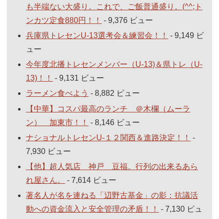
も半端ない大盛り。これで、ご飯普通盛り。(^^;ト
ンカツ定食880円！！
- 9,376 ビュー
兵庫県トレセンU-13選考会＆練習会！！
- 9,149 ビ
ュー
今年度北播トレセンメンバー（U-13)＆県トレ（U-
13)！！
- 9,131 ビュー
ラーメン食べよう
- 8,882 ビュー
【中華】コスパ最高のランチ ＠木欄（ムーラ
ン） 加東市！！
- 8,146 ビュー
ナショナルトレセンU-１２関西＆進路決定！！
-
7,930 ビュー
【他】超人気店 神戸 豆福。行列の出来るあら
れ屋さん。
- 7,614 ビュー
著名人が名を連ねる「辺野古基金」の影：抗議活
動への資金流入と安全管理の矛盾！！
- 7,130 ビュ