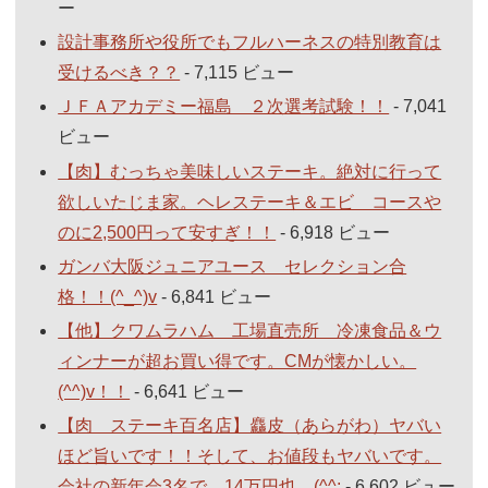
ー
設計事務所や役所でもフルハーネスの特別教育は
受けるべき？？
- 7,115 ビュー
ＪＦＡアカデミー福島 ２次選考試験！！
- 7,041
ビュー
【肉】むっちゃ美味しいステーキ。絶対に行って
欲しいたじま家。ヘレステーキ＆エビ コースや
のに2,500円って安すぎ！！
- 6,918 ビュー
ガンバ大阪ジュニアユース セレクション合
格！！(^_^)v
- 6,841 ビュー
【他】クワムラハム 工場直売所 冷凍食品＆ウ
ィンナーが超お買い得です。CMが懐かしい。
(^^)v！！
- 6,641 ビュー
【肉 ステーキ百名店】麤皮（あらがわ）ヤバい
ほど旨いです！！そして、お値段もヤバいです。
会社の新年会3名で、14万円也。(^^;
- 6,602 ビュー