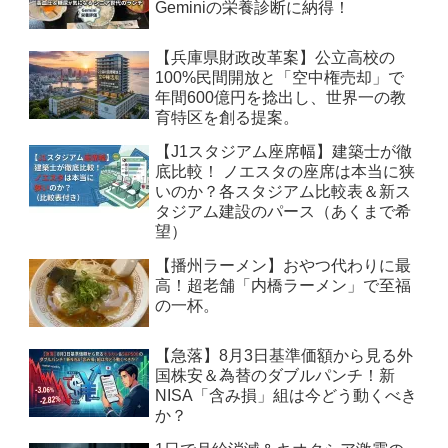
Geminiの栄養診断に納得！
【兵庫県財政改革案】公立高校の
100%民間開放と「空中権売却」で
年間600億円を捻出し、世界一の教
育特区を創る提案。
【J1スタジアム座席幅】建築士が徹
底比較！ ノエスタの座席は本当に狭
いのか？各スタジアム比較表＆新ス
タジアム建設のパース（あくまで希
望）
【播州ラーメン】おやつ代わりに最
高！超老舗「内橋ラーメン」で至福
の一杯。
【急落】8月3日基準価額から見る外
国株安＆為替のダブルパンチ！新
NISA「含み損」組は今どう動くべき
か？