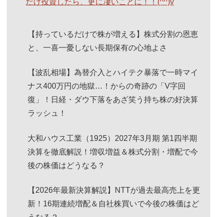
だけ投資したら、更に凄いことに！！(^^)v
【持っているだけで株が増える】株式分割の恩恵
と、一喜一憂しない長期保有の心地よさ
【波乱相場】為替介入とハイテク暴落で一時マイ
ナス400万円の地獄…！からの奇跡の「V字回
復」！日経・ダウ下落をあざ笑う持ち株の好決算
ラッシュ！
大和ハウス工業（1925）2027年3月期 第1四半期
決算を徹底解説！増収増益＆株式分割・増配で今
後の株価はどうなる？
【2026年最新決算解説】NTTが過去最高売上を更
新！16期連続増配＆自社株買いで今後の株価はど