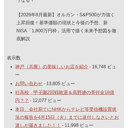
うなる？
【2026年8月最新】オルカン・S&P500が力強く
上昇回復！基準価額の現状と今後の予想、新
NISA「1,800万円枠」活用で描く未来予想図を徹
底解説
表示数
神戸（兵庫）の美味しいお店を紹介
- 16,748 ビュ
ー
お問い合わせ
- 13,805 ビュー
社高校 甲子園2回戦敗退＆高野連の寄付金18億
円？？
- 12,077 ビュー
本日、会社宛てにNHKからテレビ等受信機設置状
況の報告を4月15日（火）までに送付しなさいとお
達しが届きました！！
- 11,998 ビュー