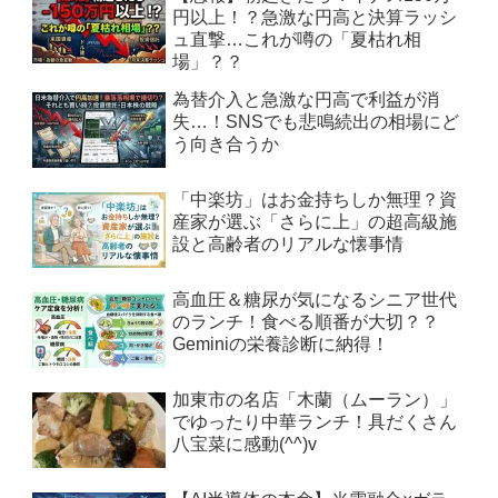
円以上！？急激な円高と決算ラッシ
ュ直撃…これが噂の「夏枯れ相
場」？？
為替介入と急激な円高で利益が消
失…！SNSでも悲鳴続出の相場にど
う向き合うか
「中楽坊」はお金持ちしか無理？資
産家が選ぶ「さらに上」の超高級施
設と高齢者のリアルな懐事情
高血圧＆糖尿が気になるシニア世代
のランチ！食べる順番が大切？？
Geminiの栄養診断に納得！
加東市の名店「木蘭（ムーラン）」
でゆったり中華ランチ！具だくさん
八宝菜に感動(^^)v