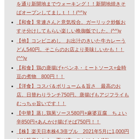
を通り新開地までウォーキング！！新開地焼きそ
ばオープンしてましｔ！！(^^)v
【和食】常連さんと意気投合。ガーリック炒飯お
すそ分けしてもらい楽しい晩御飯でした。(^^)v
【他】コンビニめし お出汁のきいた牛カレーう
どん540円。そこらのお店より美味しいかも！！
(^^)v
【和食】鶏の唐揚げ+ペンネ・ミートソース+金時
豆の煮物 800円！！
【洋食】コスパ＆ボリューム＆旨さ 最高のお
店。日替わりランチ750円。唐揚げもアジフライも
むっちゃ旨いです！！
【中華】蒸し鶏葱ソース580円+麻婆豆腐 ちょい
辛850円+あんかけ揚げそば750円！！
【株】楽天日本株4.3倍ブル 2021年5月に1,000円