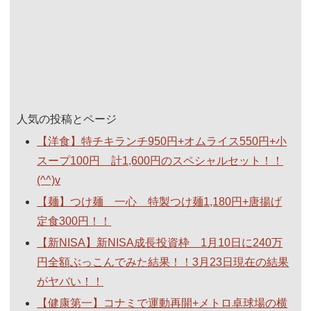
人気の投稿とページ
【洋食】特チキランチ950円+オムライス550円+小
スープ100円 計1,600円のスペシャルセット！！
(^^)v
【麺】つけ麺 一心 特製つけ麺1,180円+唐揚げ
定食300円！！
【新NISA】新NISA成長投資枠 1月10日に240万
円全額ぶっこんでみた結果！！3月23日現在の結果
がヤバい！！
【健康第一】コナミで運動再開+メトロ卓球場の横