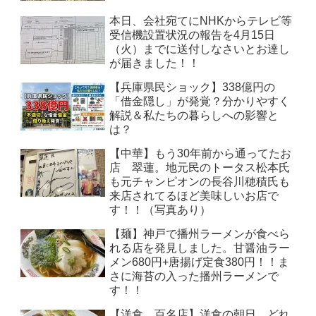
本日、会社宛てにNHKからテレビ等
受信機設置状況の報告を4月15日
（火）までに送付しなさいとお達し
が届きました！！
【兵庫県民ショック】338億円の
「借金隠し」が発覚？分かりやすく
解説＆私たちの暮らしへの影響と
は？
【中華】もう30年前から通ってたお
店 翠蓮。地元民のトータス松本氏
も元チャンピオンの長谷川穂積氏も
来店されてるほど美味しいお店で
す！！（写真あり）
【麺】神戸で播州ラーメンが食べら
れる店を発見しました。甘醤油ラー
メン680円+唐揚げ定食380円！！ま
さに海苔の入った播州ラーメンで
す！！
【洋食 百名店】洋食の朝日 どれ