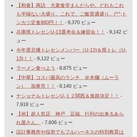
【和食】再訪 大衆食堂まんだらや。どれもこれ
も半端ない大盛り。これで、ご飯普通盛り。(^^;ト
ンカツ定食880円！！
- 9,370 ビュー
兵庫県トレセンU-13選考会＆練習会！！
- 9,142 ビ
ュー
今年度北播トレセンメンバー（U-13)＆県トレ（U-
13)！！
- 9,122 ビュー
ラーメン食べよう
- 8,875 ビュー
【中華】コスパ最高のランチ ＠木欄（ムーラ
ン） 加東市！！
- 8,140 ビュー
ナショナルトレセンU-１２関西＆進路決定！！
-
7,918 ビュー
【他】超人気店 神戸 豆福。行列の出来るあら
れ屋さん。
- 7,606 ビュー
設計事務所や役所でもフルハーネスの特別教育は