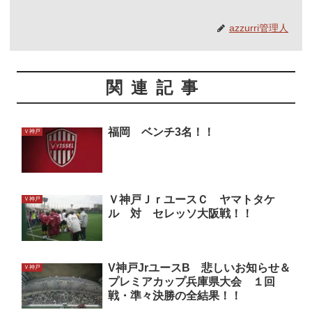
azzurri管理人
関連記事
福岡 ベンチ3名！！
Ｖ神戸
Ｖ神戸ＪｒユースＣ ヤマトタケ
Ｖ神戸
ル 対 セレッソ大阪戦！！
V神戸JrユースB 悲しいお知らせ＆
Ｖ神戸
プレミアカップ兵庫県大会 １回
戦・準々決勝の全結果！！