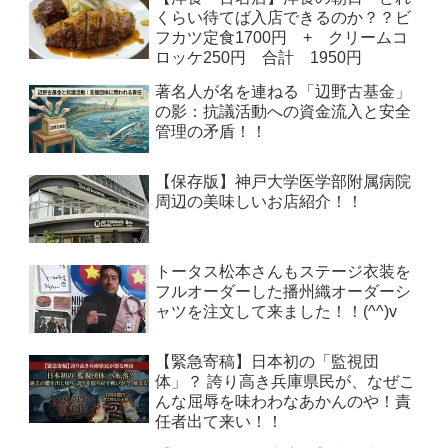
くらい待てば入店できるのか？？ビ
フカツ定食1700円 + クリームコ
ロッケ250円 合計 1950円
著名人が名を連ねる「辺野古基金」
の影：抗議活動への資金流入と安全
管理の矛盾！！
【保存版】神戸大学医学部附属病院
周辺の美味しいお店紹介！！
トータス松本さんもステージ衣装を
フルオーダーした播州織オーダーシ
ャツを注文して来ました！！(^^)v
【緊急寄稿】日本初の「監視団
体」？ 誇り高き兵庫県民が、なぜこ
んな屈辱を味わわなあかんのや！責
任者出て来い！！