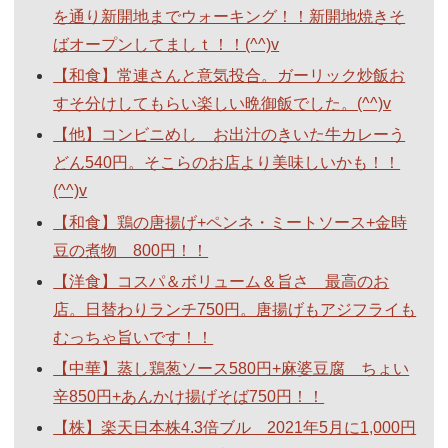
を通り新開地までウォーキング！！新開地焼きそ
ばオープンしてましｔ！！(^^)v
【和食】常連さんと意気投合。ガーリック炒飯お
すそ分けしてもらい楽しい晩御飯でした。(^^)v
【他】コンビニめし お出汁のきいた牛カレーう
どん540円。そこらのお店より美味しいかも！！
(^^)v
【和食】鶏の唐揚げ+ペンネ・ミートソース+金時
豆の煮物 800円！！
【洋食】コスパ＆ボリューム＆旨さ 最高のお
店。日替わりランチ750円。唐揚げもアジフライも
むっちゃ旨いです！！
【中華】蒸し鶏葱ソース580円+麻婆豆腐 ちょい
辛850円+あんかけ揚げそば750円！！
【株】楽天日本株4.3倍ブル 2021年5月に1,000円