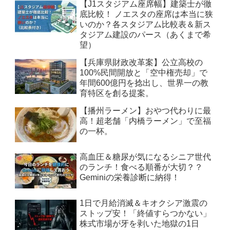
【J1スタジアム座席幅】建築士が徹
底比較！ ノエスタの座席は本当に狭
いのか？各スタジアム比較表＆新ス
タジアム建設のパース（あくまで希
望）
【兵庫県財政改革案】公立高校の
100%民間開放と「空中権売却」で
年間600億円を捻出し、世界一の教
育特区を創る提案。
【播州ラーメン】おやつ代わりに最
高！超老舗「内橋ラーメン」で至福
の一杯。
高血圧＆糖尿が気になるシニア世代
のランチ！食べる順番が大切？？
Geminiの栄養診断に納得！
1日で月給消滅＆キオクシア激震の
ストップ安！「終値すらつかない」
株式市場が牙を剥いた地獄の1日