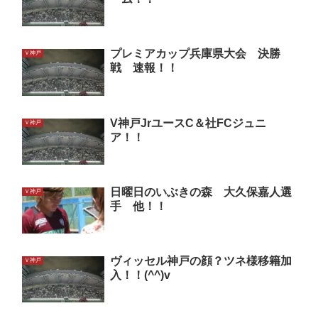
プレミアカップ兵庫県大会 決勝
Ｖ神戸
戦 速報！！
V神戸JrユースC＆社FCジュニ
Ｖ神戸
ア！！
日曜日のいぶきの森 大久保嘉人選
Ｖ神戸
手 他！！
ヴィッセル神戸の顔？ツネ様移籍加
Ｖ神戸
入！！(^^)v