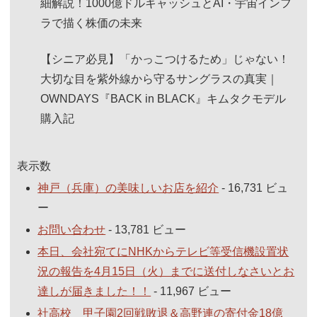
細解説！1000億ドルキャッシュとAI・宇宙インフ
ラで描く株価の未来
【シニア必見】「かっこつけるため」じゃない！
大切な目を紫外線から守るサングラスの真実｜
OWNDAYS『BACK in BLACK』キムタクモデル
購入記
表示数
神戸（兵庫）の美味しいお店を紹介
- 16,731 ビュ
ー
お問い合わせ
- 13,781 ビュー
本日、会社宛てにNHKからテレビ等受信機設置状
況の報告を4月15日（火）までに送付しなさいとお
達しが届きました！！
- 11,967 ビュー
社高校 甲子園2回戦敗退＆高野連の寄付金18億