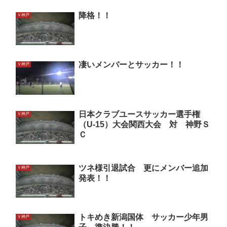
降格！！
Ｖ神戸
凄いメンバーとサッカー！！
Ｖ神戸
日本クラブユースサッカー選手権
Ｖ神戸
（U-15）大会関西大会 対 神野Ｓ
Ｃ
ツネ様引退試合 更にメンバー追加
Ｖ神戸
発表！！
トキめき新潟国体 サッカー少年男
Ｖ神戸