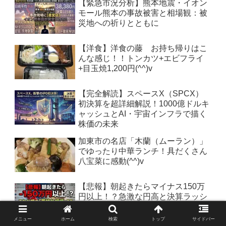
【緊急市況分析】熊本地震・イオン
モール熊本の事故被害と相場観：被
災地への祈りとともに
【洋食】洋食の藤 お持ち帰りはこ
んな感じ！！トンカツ+エビフライ
+目玉焼1,200円(^^)v
【完全解読】スペースX（SPCX）
初決算を超詳細解説！1000億ドルキ
ャッシュとAI・宇宙インフラで描く
株価の未来
加東市の名店「木蘭（ムーラン）」
でゆったり中華ランチ！具だくさん
八宝菜に感動(^^)v
【悲報】朝起きたらマイナス150万
円以上！？急激な円高と決算ラッシ
ュ直撃…これが噂の「夏枯れ相
場」？？
メニュー
ホーム
検索
トップ
サイドバー