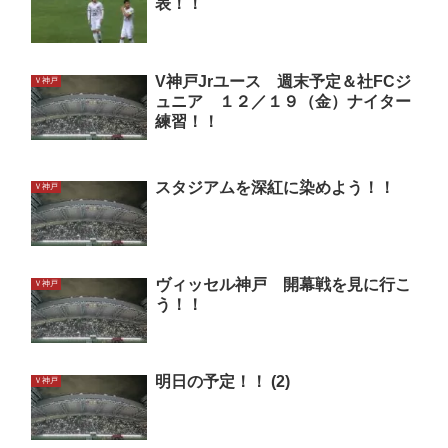
表！！
V神戸Jrユース 週末予定＆社FCジ
Ｖ神戸
ュニア １２／１９（金）ナイター
練習！！
スタジアムを深紅に染めよう！！
Ｖ神戸
ヴィッセル神戸 開幕戦を見に行こ
Ｖ神戸
う！！
明日の予定！！ (2)
Ｖ神戸