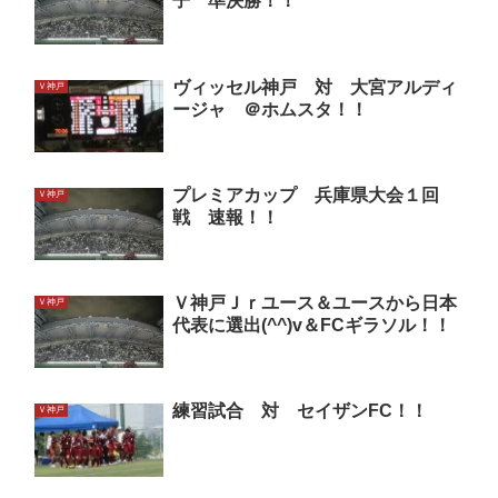
子 準決勝！！
ヴィッセル神戸 対 大宮アルディ
Ｖ神戸
ージャ ＠ホムスタ！！
プレミアカップ 兵庫県大会１回
Ｖ神戸
戦 速報！！
Ｖ神戸Ｊｒユース＆ユースから日本
Ｖ神戸
代表に選出(^^)v＆FCギラソル！！
練習試合 対 セイザンFC！！
Ｖ神戸