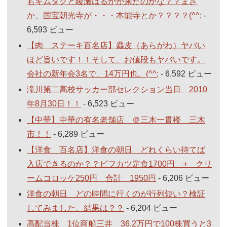
もキムタクと綾瀬はるかが来たのかな？？まさ
か、国宝朝光寺が・・・本能寺とか？？？？(^^;
-
6,593 ビュー
【肉 ステーキ百名店】麤皮（あらがわ）ヤバい
ほど旨いです！！そして、お値段もヤバいです。
会社の新年会3名で、14万円也。(^^;
- 6,592 ビュー
滝川第二高校サッカー部セレクション当日 2010
年8月30日！！
- 6,523 ビュー
【中華】中華の有名老舗店 ＠三木一貫楼 三木
市！！
- 6,289 ビュー
【洋食 百名店】洋食の朝日 どれくらい待てば
入店できるのか？？ビフカツ定食1700円 + クリ
ームコロッケ250円 合計 1950円
- 6,206 ビュー
洋食の朝日 どの時間に行くのが行列短い？検証
してみました。結果は？？
- 6,204 ビュー
高配当株 1位商船三井 36.2万円で100株買うと3