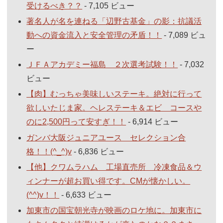
受けるべき？？
- 7,105 ビュー
著名人が名を連ねる「辺野古基金」の影：抗議活
動への資金流入と安全管理の矛盾！！
- 7,089 ビュ
ー
ＪＦＡアカデミー福島 ２次選考試験！！
- 7,032
ビュー
【肉】むっちゃ美味しいステーキ。絶対に行って
欲しいたじま家。ヘレステーキ＆エビ コースや
のに2,500円って安すぎ！！
- 6,914 ビュー
ガンバ大阪ジュニアユース セレクション合
格！！(^_^)v
- 6,836 ビュー
【他】クワムラハム 工場直売所 冷凍食品＆ウ
ィンナーが超お買い得です。CMが懐かしい。
(^^)v！！
- 6,633 ビュー
加東市の国宝朝光寺が映画のロケ地に。加東市に