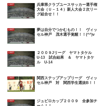
兵庫県クラブユースサッカー選手権
Ｖ神戸
大会（Ｕ－１４）新人大会２次リー
グ組合せ！！
夢は自分でつかむもの！！ ヴィッ
Ｖ神戸
セル神戸 茂木選手覚醒！！(^^)v
２００９Jリーグ ヤマトタケル
Ｖ神戸
U-13 試合結果 ＆ ヤマトタケ
ル U-14
関西ステップアップリーグ ヴィッ
Ｖ神戸
セル神戸 対 関西学生選抜B！！
ジュビロカップ２００９ 全参加チ
Ｖ神戸
ーム！！