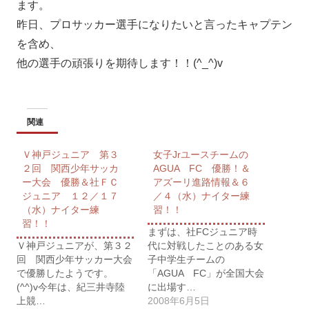
ます。
昨日、プロサッカー選手になりたいと言ったキャプテン
を含め、
他の選手の頑張りを期待します！！(^_^)v
関連
Ｖ神戸ジュニア 第３
女子Jrユースチームの
２回 関西少年サッカ
AGUA FC 優勝！＆
ー大会 優勝＆社ＦＣ
アズーリ進路情報＆６
ジュニア １２／１７
／４（水）ナイター練
（水）ナイター練
習！！
習！！
まずは、社FCジュニア時
Ｖ神戸ジュニアが、第３２
代に対戦したことのある女
回 関西少年サッカー大会
子中学生チームの
で優勝したようです。
「AGUA FC」が全国大会
(^^)v今年は、紀三井寺陸
に出場す…
上競…
2008年6月5日