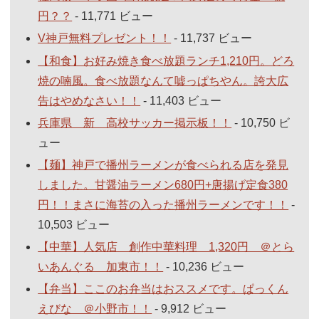
円？？
- 11,771 ビュー
V神戸無料プレゼント！！
- 11,737 ビュー
【和食】お好み焼き食べ放題ランチ1,210円。どろ
焼の喃風。食べ放題なんて嘘っぱちやん。誇大広
告はやめなさい！！
- 11,403 ビュー
兵庫県 新 高校サッカー掲示板！！
- 10,750 ビ
ュー
【麺】神戸で播州ラーメンが食べられる店を発見
しました。甘醤油ラーメン680円+唐揚げ定食380
円！！まさに海苔の入った播州ラーメンです！！
-
10,503 ビュー
【中華】人気店 創作中華料理 1,320円 ＠とら
いあんぐる 加東市！！
- 10,236 ビュー
【弁当】ここのお弁当はおススメです。ぱっくん
えびな ＠小野市！！
- 9,912 ビュー