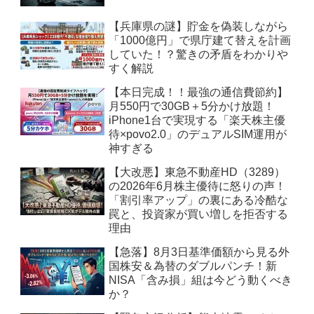
【兵庫県の謎】貯金を偽装しながら
「1000億円」で県庁建て替えを計画
していた！？驚きの矛盾をわかりや
すく解説
【本日完成！！最強の通信費節約】
月550円で30GB＋5分かけ放題！
iPhone1台で実現する「楽天株主優
待×povo2.0」のデュアルSIM運用が
神すぎる
【大改悪】東急不動産HD（3289）
の2026年6月株主優待に怒りの声！
「割引率アップ」の裏にある冷酷な
罠と、投資家が買い増しを拒否する
理由
【急落】8月3日基準価額から見る外
国株安＆為替のダブルパンチ！新
NISA「含み損」組は今どう動くべき
か？