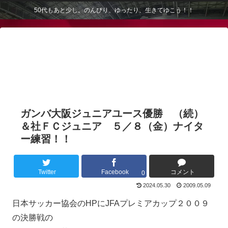
50代もあと少し。のんびり、ゆったり、生きてゆこう！！
ガンバ大阪ジュニアユース優勝 （続）
＆社ＦＣジュニア ５／８（金）ナイタ
ー練習！！
Twitter
Facebook
コメント
0
2024.05.30
2009.05.09
日本サッカー協会のHPにJFAプレミアカップ２００９
の決勝戦の