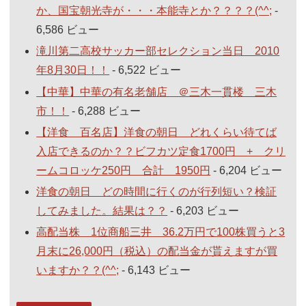
か、国宝朝光寺が・・・本能寺とか？？？？(^^;
-
6,586 ビュー
滝川第二高校サッカー部セレクション当日 2010
年8月30日！！
- 6,522 ビュー
【中華】中華の有名老舗店 ＠三木一貫楼 三木
市！！
- 6,288 ビュー
【洋食 百名店】洋食の朝日 どれくらい待てば
入店できるのか？？ビフカツ定食1700円 + クリ
ームコロッケ250円 合計 1950円
- 6,204 ビュー
洋食の朝日 どの時間に行くのが行列短い？検証
してみました。結果は？？
- 6,203 ビュー
高配当株 1位商船三井 36.2万円で100株買うと3
月末に26,000円（税込）の配当金が貰えますが買
いますか？？(^^;
- 6,143 ビュー