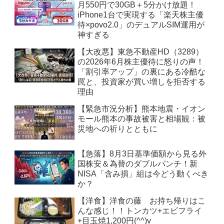
月550円で30GB＋5分かけ放題！
iPhone1台で実現する「楽天株主優
待×povo2.0」のデュアルSIM運用が
神すぎる
【大改悪】東急不動産HD（3289）
の2026年6月株主優待に怒りの声！
「割引率アップ」の裏にある冷酷な
罠と、投資家が買い増しを拒否する
理由
【緊急市況分析】熊本地震・イオン
モール熊本の事故被害と相場観：被
災地への祈りとともに
【急落】8月3日基準価額から見る外
国株安＆為替のダブルパンチ！新
NISA「含み損」組は今どう動くべき
か？
【洋食】洋食の藤 お持ち帰りはこ
んな感じ！！トンカツ+エビフライ
+目玉焼1,200円(^^)v