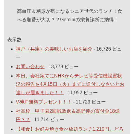
高血圧＆糖尿が気になるシニア世代のランチ！食
べる順番が大切？？Geminiの栄養診断に納得！
表示数
神戸（兵庫）の美味しいお店を紹介
- 16,726 ビュ
ー
お問い合わせ
- 13,779 ビュー
本日、会社宛てにNHKからテレビ等受信機設置状
況の報告を4月15日（火）までに送付しなさいとお
達しが届きました！！
- 11,952 ビュー
V神戸無料プレゼント！！
- 11,729 ビュー
社高校 甲子園2回戦敗退＆高野連の寄付金18億
円？？
- 11,714 ビュー
【和食】お好み焼き食べ放題ランチ1,210円。どろ