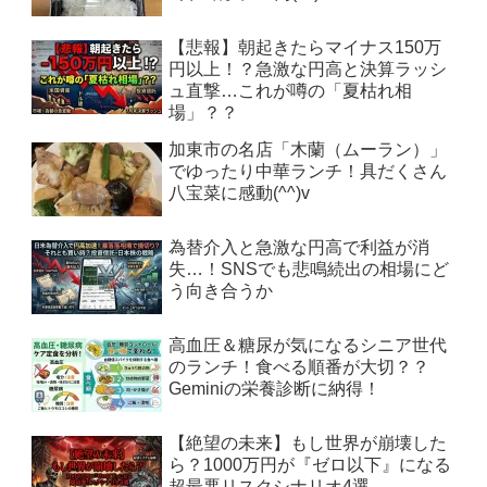
【悲報】朝起きたらマイナス150万
円以上！？急激な円高と決算ラッシ
ュ直撃…これが噂の「夏枯れ相
場」？？
加東市の名店「木蘭（ムーラン）」
でゆったり中華ランチ！具だくさん
八宝菜に感動(^^)v
為替介入と急激な円高で利益が消
失…！SNSでも悲鳴続出の相場にど
う向き合うか
高血圧＆糖尿が気になるシニア世代
のランチ！食べる順番が大切？？
Geminiの栄養診断に納得！
【絶望の未来】もし世界が崩壊した
ら？1000万円が『ゼロ以下』になる
超最悪リスクシナリオ4選