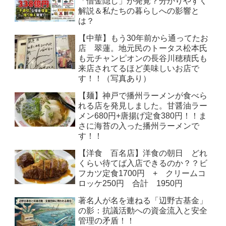
「借金隠し」が発覚？分かりやすく
解説＆私たちの暮らしへの影響と
は？
【中華】もう30年前から通ってたお
店 翠蓮。地元民のトータス松本氏
も元チャンピオンの長谷川穂積氏も
来店されてるほど美味しいお店で
す！！（写真あり）
【麺】神戸で播州ラーメンが食べら
れる店を発見しました。甘醤油ラー
メン680円+唐揚げ定食380円！！ま
さに海苔の入った播州ラーメンで
す！！
【洋食 百名店】洋食の朝日 どれ
くらい待てば入店できるのか？？ビ
フカツ定食1700円 + クリームコ
ロッケ250円 合計 1950円
著名人が名を連ねる「辺野古基金」
の影：抗議活動への資金流入と安全
管理の矛盾！！