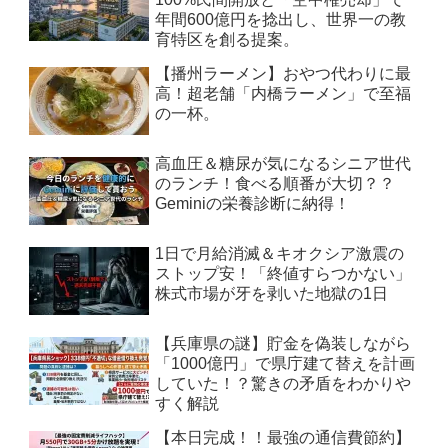
年間600億円を捻出し、世界一の教
育特区を創る提案。
【播州ラーメン】おやつ代わりに最
高！超老舗「内橋ラーメン」で至福
の一杯。
高血圧＆糖尿が気になるシニア世代
のランチ！食べる順番が大切？？
Geminiの栄養診断に納得！
1日で月給消滅＆キオクシア激震の
ストップ安！「終値すらつかない」
株式市場が牙を剥いた地獄の1日
【兵庫県の謎】貯金を偽装しながら
「1000億円」で県庁建て替えを計画
していた！？驚きの矛盾をわかりや
すく解説
【本日完成！！最強の通信費節約】