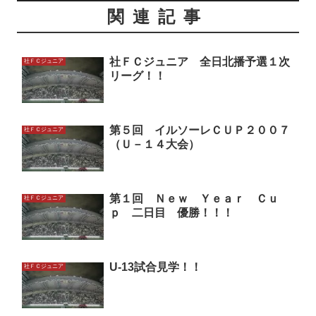
関連記事
社ＦＣジュニア 全日北播予選１次
社ＦＣジュニア
リーグ！！
第５回 イルソーレＣＵＰ２００７
社ＦＣジュニア
（Ｕ－１４大会）
第１回 Ｎｅｗ Ｙｅａｒ Ｃｕ
社ＦＣジュニア
ｐ 二日目 優勝！！！
U-13試合見学！！
社ＦＣジュニア