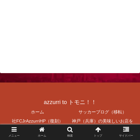
azzurri to トモニ！！
ホーム
サッカーブログ（移転）
社FCJrAzzurriHP（復刻）
神戸（兵庫）の美味しいお店を
紹介
メニュー
ホーム
検索
トップ
サイドバー
ラーメン食べよう
V神戸無料プレゼント！！