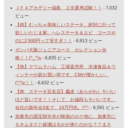
ＪＦＡアカデミー福島 ２次選考試験！！
- 7,032
ビュー
【肉】むっちゃ美味しいステーキ。絶対に行って
欲しいたじま家。ヘレステーキ＆エビ コースや
のに2,500円って安すぎ！！
- 6,913 ビュー
ガンバ大阪ジュニアユース セレクション合
格！！(^_^)v
- 6,835 ビュー
【他】クワムラハム 工場直売所 冷凍食品＆ウ
ィンナーが超お買い得です。CMが懐かしい。
(^^)v！！
- 6,632 ビュー
【肉 ステーキ百名店】麤皮（あらがわ）ヤバい
ほど旨いです！！そして、お値段もヤバいです。
会社の新年会3名で、14万円也。(^^;
- 6,591 ビュー
加東市の国宝朝光寺が映画のロケ地に。加東市に
もキムタクと綾瀬はるかが来たのかな？？まさ