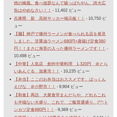
焼の喃風。食べ放題なんて嘘っぱちやん。誇大広
告はやめなさい！！
- 11,402 ビュー
兵庫県 新 高校サッカー掲示板！！
- 10,750 ビ
ュー
【麺】神戸で播州ラーメンが食べられる店を発見
しました。甘醤油ラーメン680円+唐揚げ定食380
円！！まさに海苔の入った播州ラーメンです！！
-
10,498 ビュー
【中華】人気店 創作中華料理 1,320円 ＠とら
いあんぐる 加東市！！
- 10,235 ビュー
【弁当】ここのお弁当はおススメです。ぱっくん
えびな ＠小野市！！
- 9,904 ビュー
【和食】再訪 大衆食堂まんだらや。どれもこれ
も半端ない大盛り。これで、ご飯普通盛り。(^^;ト
ンカツ定食880円！！
- 9,369 ビュー