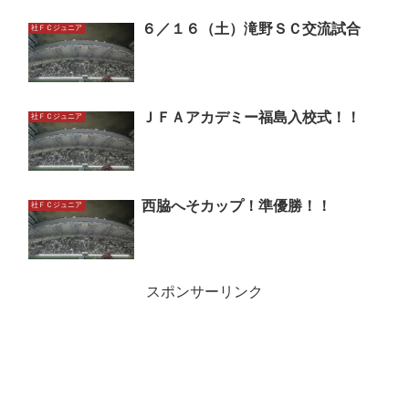
６／１６（土）滝野ＳＣ交流試合
社ＦＣジュニア
ＪＦＡアカデミー福島入校式！！
社ＦＣジュニア
西脇へそカップ！準優勝！！
社ＦＣジュニア
スポンサーリンク