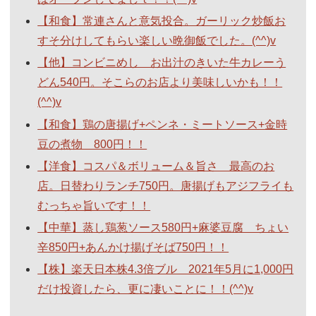
【和食】常連さんと意気投合。ガーリック炒飯お
すそ分けしてもらい楽しい晩御飯でした。(^^)v
【他】コンビニめし お出汁のきいた牛カレーう
どん540円。そこらのお店より美味しいかも！！
(^^)v
【和食】鶏の唐揚げ+ペンネ・ミートソース+金時
豆の煮物 800円！！
【洋食】コスパ＆ボリューム＆旨さ 最高のお
店。日替わりランチ750円。唐揚げもアジフライも
むっちゃ旨いです！！
【中華】蒸し鶏葱ソース580円+麻婆豆腐 ちょい
辛850円+あんかけ揚げそば750円！！
【株】楽天日本株4.3倍ブル 2021年5月に1,000円
だけ投資したら、更に凄いことに！！(^^)v