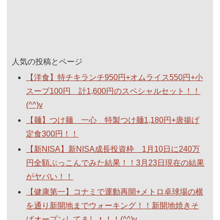
人気の投稿とページ
【洋食】特チキランチ950円+オムライス550円+小
スープ100円 計1,600円のスペシャルセット！！
(^^)v
【麺】つけ麺 一心 特製つけ麺1,180円+唐揚げ
定食300円！！
【新NISA】新NISA成長投資枠 1月10日に240万
円全額ぶっこんでみた結果！！3月23日現在の結果
がヤバい！！
【健康第一】コナミで運動再開+メトロ卓球場の横
を通り新開地までウォーキング！！新開地焼きそ
ばオープンしてましｔ！！(^^)v