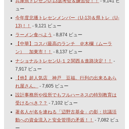
兵庫県トレセンU-13選考会＆練習会！！
- 9,141 ビ
ュー
今年度北播トレセンメンバー（U-13)＆県トレ（U-
13)！！
- 9,121 ビュー
ラーメン食べよう
- 8,874 ビュー
【中華】コスパ最高のランチ ＠木欄（ムーラ
ン） 加東市！！
- 8,137 ビュー
ナショナルトレセンU-１２関西＆進路決定！！
-
7,917 ビュー
【他】超人気店 神戸 豆福。行列の出来るあら
れ屋さん。
- 7,605 ビュー
設計事務所や役所でもフルハーネスの特別教育は
受けるべき？？
- 7,102 ビュー
著名人が名を連ねる「辺野古基金」の影：抗議活
動への資金流入と安全管理の矛盾！！
- 7,082 ビュ
ー