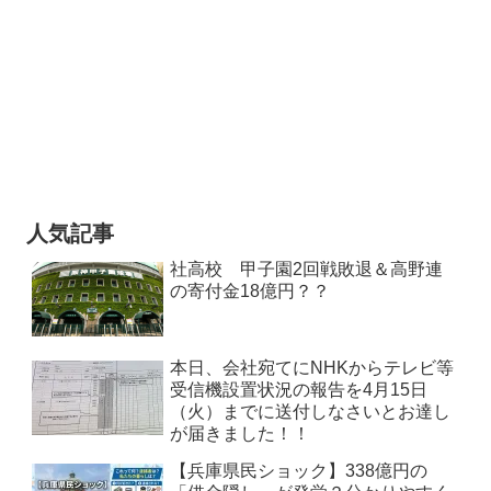
人気記事
社高校 甲子園2回戦敗退＆高野連
の寄付金18億円？？
本日、会社宛てにNHKからテレビ等
受信機設置状況の報告を4月15日
（火）までに送付しなさいとお達し
が届きました！！
【兵庫県民ショック】338億円の