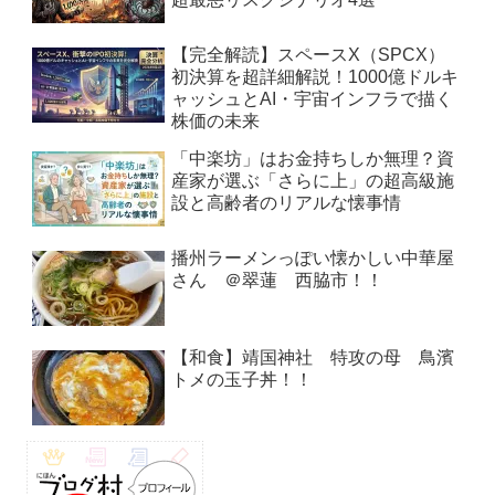
【完全解読】スペースX（SPCX）
初決算を超詳細解説！1000億ドルキ
ャッシュとAI・宇宙インフラで描く
株価の未来
「中楽坊」はお金持ちしか無理？資
産家が選ぶ「さらに上」の超高級施
設と高齢者のリアルな懐事情
播州ラーメンっぽい懐かしい中華屋
さん ＠翠蓮 西脇市！！
【和食】靖国神社 特攻の母 鳥濱
トメの玉子丼！！