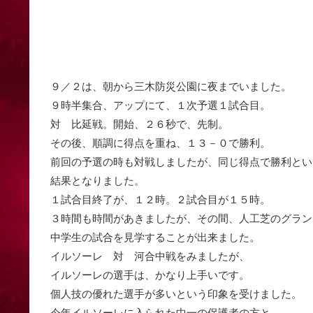
９／２は、朝から三木防災公園に夜までいました。
９時半集合、アップにて、１次予選１試合目。
対 比延戦。開始、２６秒で、先制。
その後、順調に得点を重ね、１３－０で勝利。
前回の予選の時も対戦しましたが、同じ得点で勝利とい
結果となりました。
１試合目終了が、１２時。２試合目が１５時。
３時間も時間があきましたが、その間、人工芝のグラン
中学生の試合を見学することが出来ました。
イルソーレ 対 河合中戦をみましたが、
イルソーレの選手は、かなり上手いです。
個人技の優れた選手が多いという印象を受けました。
今年イルソーレに入られた中一の保護者の方と