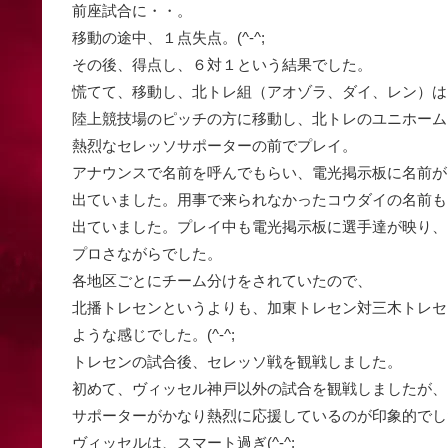
前座試合に・・。
移動の途中、１点失点。(^-^;
その後、得点し、６対１という結果でした。
慌てて、移動し、北トレ組（アオゾラ、ダイ、レン）は
陸上競技場のピッチの方に移動し、北トレのユニホーム
熱烈なセレッソサポーターの前でプレイ。
アナウンスで名前を呼んでもらい、電光掲示板に名前が
出ていました。用事で来られなかったコウダイの名前も
出ていました。プレイ中も電光掲示板に選手達が映り、
プロさながらでした。
各地区ごとにチーム分けをされていたので、
北播トレセンというよりも、加東トレセン対三木トレセ
ような感じでした。(^-^;
トレセンの試合後、セレッソ戦を観戦しました。
初めて、ヴィッセル神戸以外の試合を観戦しましたが、
サポーターがかなり熱烈に応援しているのが印象的でし
ヴィッセルは、スマート過ぎ(^-^;