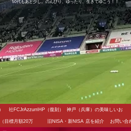
50代もあと少し。のんびり、ゆったり、生きてゆこう！！
）
社FCJrAzzurriHP（復刻）
神戸（兵庫）の美味しいお
（目標月額20万
旧NISA・新NISA
店を紹介
お問い合