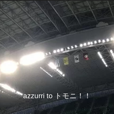
azzurri to トモニ！！