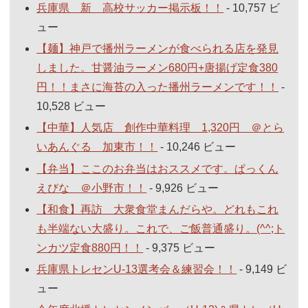
兵庫県 新 高校サッカー掲示板！！
- 10,757 ビ
ュー
【麺】神戸で播州ラーメンが食べられる店を発見
しました。甘醤油ラーメン680円+唐揚げ定食380
円！！まさに海苔の入った播州ラーメンです！！
-
10,528 ビュー
【中華】人気店 創作中華料理 1,320円 ＠とら
いあんぐる 加東市！！
- 10,246 ビュー
【弁当】ここのお弁当はおススメです。ぱっくん
えびな ＠小野市！！
- 9,926 ビュー
【和食】再訪 大衆食堂まんだらや。どれもこれ
も半端ない大盛り。これで、ご飯普通盛り。(^^;ト
ンカツ定食880円！！
- 9,375 ビュー
兵庫県トレセンU-13選考会＆練習会！！
- 9,149 ビ
ュー