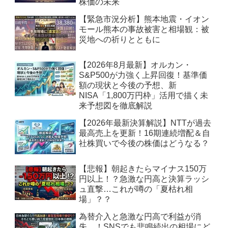
株価の未来
【緊急市況分析】熊本地震・イオン
モール熊本の事故被害と相場観：被
災地への祈りとともに
【2026年8月最新】オルカン・
S&P500が力強く上昇回復！基準価
額の現状と今後の予想、新
NISA「1,800万円枠」活用で描く未
来予想図を徹底解説
【2026年最新決算解説】NTTが過去
最高売上を更新！16期連続増配＆自
社株買いで今後の株価はどうなる？
【悲報】朝起きたらマイナス150万
円以上！？急激な円高と決算ラッシ
ュ直撃…これが噂の「夏枯れ相
場」？？
為替介入と急激な円高で利益が消
失…！SNSでも悲鳴続出の相場にど