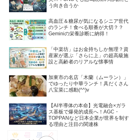
う向き合うか
高血圧＆糖尿が気になるシニア世代
のランチ！食べる順番が大切？？
Geminiの栄養診断に納得！
「中楽坊」はお金持ちしか無理？資
産家が選ぶ「さらに上」の超高級施
設と高齢者のリアルな懐事情
加東市の名店「木蘭（ムーラン）」
でゆったり中華ランチ！具だくさん
八宝菜に感動(^^)v
【AI半導体の本命】光電融合×ガラ
ス基板で爆発的成長へ！AGC・
TOPPANなど日本企業が世界を制す
る理由と注目の関連株