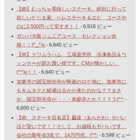
【肉】むっちゃ美味しいステーキ。絶対に行って
欲しいたじま家。ヘレステーキ＆エビ コースや
のに2,500円って安すぎ！！
- 6,918 ビュー
ガンバ大阪ジュニアユース セレクション合
格！！(^_^)v
- 6,840 ビュー
【他】クワムラハム 工場直売所 冷凍食品＆ウ
ィンナーが超お買い得です。CMが懐かしい。
(^^)v！！
- 6,640 ビュー
加東市の国宝朝光寺が映画のロケ地に。加東市に
もキムタクと綾瀬はるかが来たのかな？？まさ
か、国宝朝光寺が・・・本能寺とか？？？？(^^;
-
6,600 ビュー
【肉 ステーキ百名店】麤皮（あらがわ）ヤバい
ほど旨いです！！そして、お値段もヤバいです。
会社の新年会3名で、14万円也。(^^;
- 6,599 ビュー