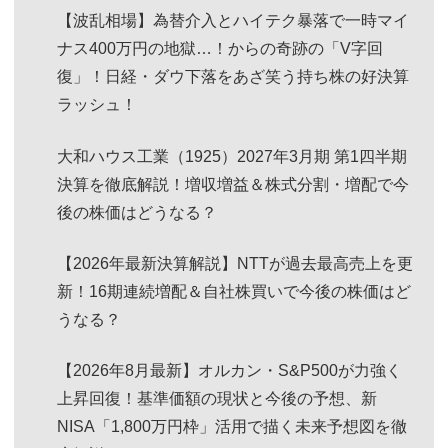
【波乱相場】為替介入とハイテク暴落で一時マイ
ナス400万円の地獄…！からの奇跡の「V字回
復」！日経・ダウ下落をあざ笑う持ち株の好決算
ラッシュ！
大和ハウス工業（1925）2027年3月期 第1四半期
決算を徹底解説！増収増益＆株式分割・増配で今
後の株価はどうなる？
【2026年最新決算解説】NTTが過去最高売上を更
新！16期連続増配＆自社株買いで今後の株価はど
うなる？
【2026年8月最新】オルカン・S&P500が力強く
上昇回復！基準価額の現状と今後の予想、新
NISA「1,800万円枠」活用で描く未来予想図を徹