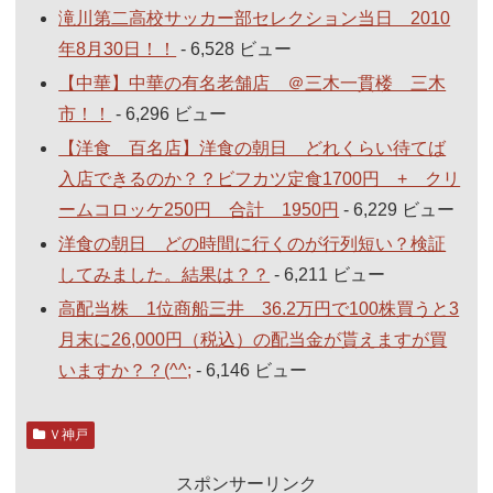
滝川第二高校サッカー部セレクション当日 2010
年8月30日！！
- 6,528 ビュー
【中華】中華の有名老舗店 ＠三木一貫楼 三木
市！！
- 6,296 ビュー
【洋食 百名店】洋食の朝日 どれくらい待てば
入店できるのか？？ビフカツ定食1700円 + クリ
ームコロッケ250円 合計 1950円
- 6,229 ビュー
洋食の朝日 どの時間に行くのが行列短い？検証
してみました。結果は？？
- 6,211 ビュー
高配当株 1位商船三井 36.2万円で100株買うと3
月末に26,000円（税込）の配当金が貰えますが買
いますか？？(^^;
- 6,146 ビュー
Ｖ神戸
スポンサーリンク