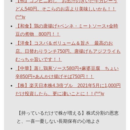
【他】コンビニめし お出汁のきいた牛カレーう
どん540円。そこらのお店より美味しいかも！！
(^^)v
【和食】鶏の唐揚げ+ペンネ・ミートソース+金時
豆の煮物 800円！！
【洋食】コスパ＆ボリューム＆旨さ 最高のお
店。日替わりランチ750円。唐揚げもアジフライも
むっちゃ旨いです！！
【中華】蒸し鶏葱ソース580円+麻婆豆腐 ちょい
辛850円+あんかけ揚げそば750円！！
【株】楽天日本株4.3倍ブル 2021年5月に1,000円
だけ投資したら、更に凄いことに！！(^^)v
【持っているだけで株が増える】株式分割の恩恵
と、一喜一憂しない長期保有の心地よさ