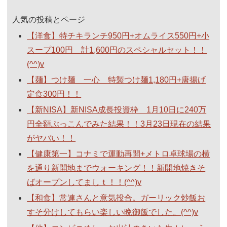
人気の投稿とページ
【洋食】特チキランチ950円+オムライス550円+小
スープ100円 計1,600円のスペシャルセット！！
(^^)v
【麺】つけ麺 一心 特製つけ麺1,180円+唐揚げ
定食300円！！
【新NISA】新NISA成長投資枠 1月10日に240万
円全額ぶっこんでみた結果！！3月23日現在の結果
がヤバい！！
【健康第一】コナミで運動再開+メトロ卓球場の横
を通り新開地までウォーキング！！新開地焼きそ
ばオープンしてましｔ！！(^^)v
【和食】常連さんと意気投合。ガーリック炒飯お
すそ分けしてもらい楽しい晩御飯でした。(^^)v