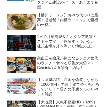
タジアム建設のパース（あくまで希
望）
【播州ラーメン】おやつ代わりに最
高！超老舗「内橋ラーメン」で至福
の一杯。
1日で月給消滅＆キオクシア激震の
ストップ安！「終値すらつかない」
株式市場が牙を剥いた地獄の1日
高血圧＆糖尿が気になるシニア世代
のランチ！食べる順番が大切？？
Geminiの栄養診断に納得！
【兵庫県の謎】貯金を偽装しながら
「1000億円」で県庁建て替えを計画
していた！？驚きの矛盾をわかりや
すく解説
【大改悪】東急不動産HD（3289）
の2026年6月株主優待に怒りの声！