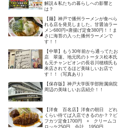
解説＆私たちの暮らしへの影響と
は？
【麺】神戸で播州ラーメンが食べら
れる店を発見しました。甘醤油ラー
メン680円+唐揚げ定食380円！！ま
さに海苔の入った播州ラーメンで
す！！
【中華】もう30年前から通ってたお
店 翠蓮。地元民のトータス松本氏
も元チャンピオンの長谷川穂積氏も
来店されてるほど美味しいお店で
す！！（写真あり）
【保存版】神戸大学医学部附属病院
周辺の美味しいお店紹介！！
【洋食 百名店】洋食の朝日 どれ
くらい待てば入店できるのか？？ビ
フカツ定食1700円 + クリームコ
ロッケ250円 合計 1950円