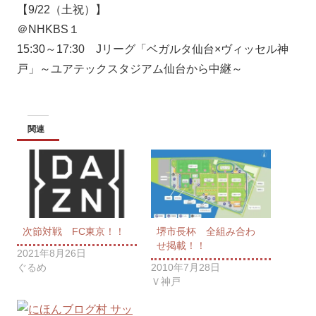
【9/22（土祝）】
＠NHKBS１
15:30～17:30 Jリーグ「ベガルタ仙台×ヴィッセル神
戸」～ユアテックスタジアム仙台から中継～
関連
次節対戦 FC東京！！
堺市長杯 全組み合わ
せ掲載！！
2021年8月26日
ぐるめ
2010年7月28日
Ｖ神戸