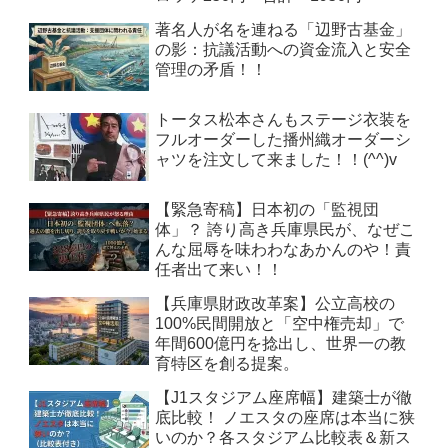
著名人が名を連ねる「辺野古基金」
の影：抗議活動への資金流入と安全
管理の矛盾！！
トータス松本さんもステージ衣装を
フルオーダーした播州織オーダーシ
ャツを注文して来ました！！(^^)v
【緊急寄稿】日本初の「監視団
体」？ 誇り高き兵庫県民が、なぜこ
んな屈辱を味わわなあかんのや！責
任者出て来い！！
【兵庫県財政改革案】公立高校の
100%民間開放と「空中権売却」で
年間600億円を捻出し、世界一の教
育特区を創る提案。
【J1スタジアム座席幅】建築士が徹
底比較！ ノエスタの座席は本当に狭
いのか？各スタジアム比較表＆新ス