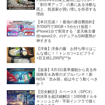
「割引率アップ」の裏にある冷酷な
罠と、投資家が買い増しを拒否する
理由
【本日完成！！最強の通信費節約】
月550円で30GB＋5分かけ放題！
iPhone1台で実現する「楽天株主優
待×povo2.0」のデュアルSIM運用が
神すぎる
【洋食】洋食の藤 お持ち帰りはこ
んな感じ！！トンカツ+エビフライ
+目玉焼1,200円(^^)v
【急落】8月3日基準価額から見る外
国株安＆為替のダブルパンチ！新
NISA「含み損」組は今どう動くべき
か？
【完全解読】スペースX（SPCX）
初決算を超詳細解説！1000億ドルキ
ャッシュとAI・宇宙インフラで描く