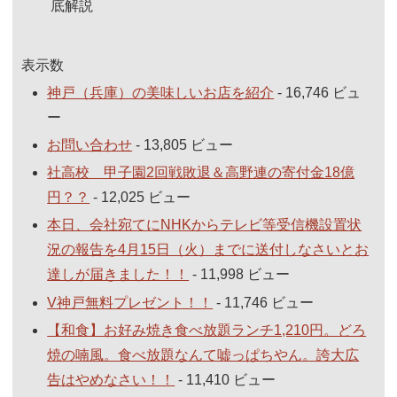
底解説
表示数
神戸（兵庫）の美味しいお店を紹介
- 16,746 ビュ
ー
お問い合わせ
- 13,805 ビュー
社高校 甲子園2回戦敗退＆高野連の寄付金18億
円？？
- 12,025 ビュー
本日、会社宛てにNHKからテレビ等受信機設置状
況の報告を4月15日（火）までに送付しなさいとお
達しが届きました！！
- 11,998 ビュー
V神戸無料プレゼント！！
- 11,746 ビュー
【和食】お好み焼き食べ放題ランチ1,210円。どろ
焼の喃風。食べ放題なんて嘘っぱちやん。誇大広
告はやめなさい！！
- 11,410 ビュー