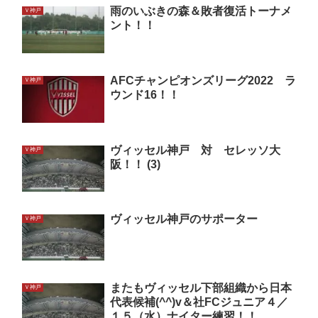
雨のいぶきの森＆敗者復活トーナメ
Ｖ神戸
ント！！
AFCチャンピオンズリーグ2022 ラ
Ｖ神戸
ウンド16！！
ヴィッセル神戸 対 セレッソ大
Ｖ神戸
阪！！ (3)
ヴィッセル神戸のサポーター
Ｖ神戸
またもヴィッセル下部組織から日本
Ｖ神戸
代表候補(^^)v＆社FCジュニア４／
１５（水）ナイター練習！！