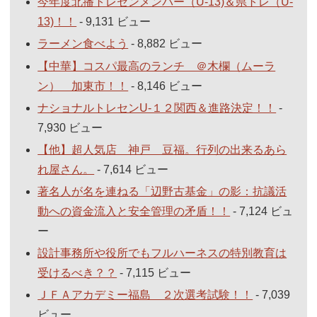
今年度北播トレセンメンバー（U-13)＆県トレ（U-
13)！！
- 9,131 ビュー
ラーメン食べよう
- 8,882 ビュー
【中華】コスパ最高のランチ ＠木欄（ムーラ
ン） 加東市！！
- 8,146 ビュー
ナショナルトレセンU-１２関西＆進路決定！！
-
7,930 ビュー
【他】超人気店 神戸 豆福。行列の出来るあら
れ屋さん。
- 7,614 ビュー
著名人が名を連ねる「辺野古基金」の影：抗議活
動への資金流入と安全管理の矛盾！！
- 7,124 ビュ
ー
設計事務所や役所でもフルハーネスの特別教育は
受けるべき？？
- 7,115 ビュー
ＪＦＡアカデミー福島 ２次選考試験！！
- 7,039
ビュー