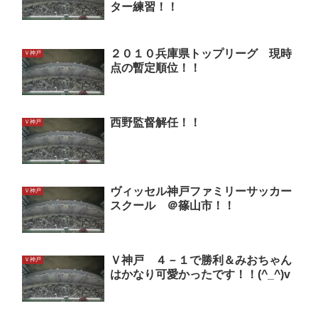
ター練習！！
２０１０兵庫県トップリーグ 現時
Ｖ神戸
点の暫定順位！！
西野監督解任！！
Ｖ神戸
ヴィッセル神戸ファミリーサッカー
Ｖ神戸
スクール ＠篠山市！！
Ｖ神戸 ４－１で勝利＆みおちゃん
Ｖ神戸
はかなり可愛かったです！！(^_^)v