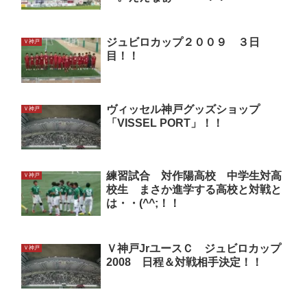
ジュビロカップ２００９ ３日
Ｖ神戸
目！！
ヴィッセル神戸グッズショップ
Ｖ神戸
「VISSEL PORT」！！
練習試合 対作陽高校 中学生対高
Ｖ神戸
校生 まさか進学する高校と対戦と
は・・(^^;！！
Ｖ神戸JrユースＣ ジュビロカップ
Ｖ神戸
2008 日程＆対戦相手決定！！