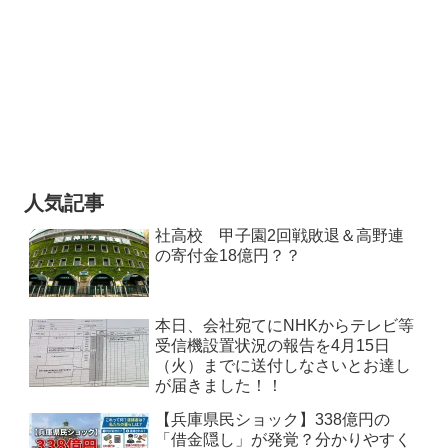
人気記事
社高校 甲子園2回戦敗退＆高野連
の寄付金18億円？？
本日、会社宛てにNHKからテレビ等
受信機設置状況の報告を4月15日
（火）までに送付しなさいとお達し
が届きました！！
【兵庫県民ショック】338億円の
「借金隠し」が発覚？分かりやすく