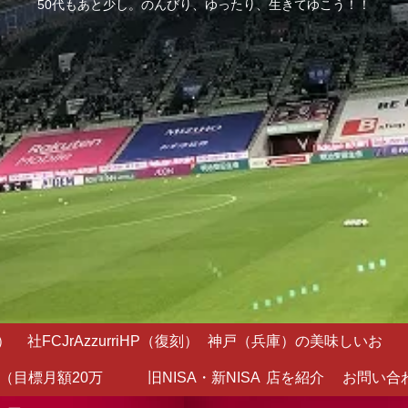
50代もあと少し。のんびり、ゆったり、生きてゆこう！！
）
社FCJrAzzurriHP（復刻）
神戸（兵庫）の美味しいお
（目標月額20万
旧NISA・新NISA
店を紹介
お問い合