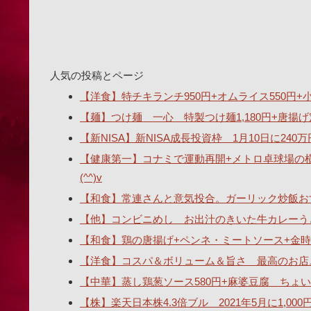
人気の投稿とページ
【洋食】特チキランチ950円+オムライス550円+小ス
【麺】つけ麺 一心 特製つけ麺1,180円+唐揚げ
【新NISA】新NISA成長投資枠 1月10日に2
【健康第一】コナミで運動再開+メトロ卓球場の
(^^)v
【和食】常連さんと意気投合。ガーリック炒飯おす
【他】コンビニめし お出汁のきいた牛カレーうどん
【和食】鶏の唐揚げ+ペンネ・ミートソース+金時
【洋食】コスパ＆ボリューム＆旨さ 最高のお店
【中華】蒸し鶏葱ソース580円+麻婆豆腐 ちょい辛
【株】楽天日本株4.3倍ブル 2021年5月に1,00