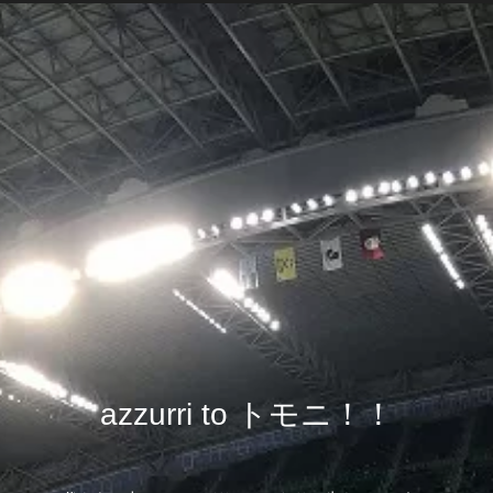
azzurri to トモニ！！