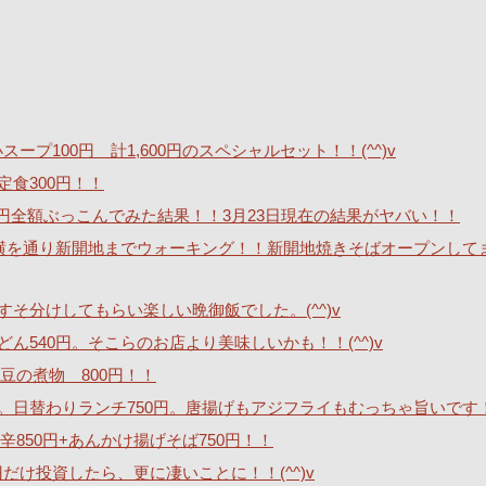
ープ100円 計1,600円のスペシャルセット！！(^^)v
定食300円！！
40万円全額ぶっこんでみた結果！！3月23日現在の結果がヤバい！！
横を通り新開地までウォーキング！！新開地焼きそばオープンして
そ分けしてもらい楽しい晩御飯でした。(^^)v
540円。そこらのお店より美味しいかも！！(^^)v
豆の煮物 800円！！
。日替わりランチ750円。唐揚げもアジフライもむっちゃ旨いです
850円+あんかけ揚げそば750円！！
0円だけ投資したら、更に凄いことに！！(^^)v