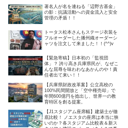
著名人が名を連ねる「辺野古基金」
の影：抗議活動への資金流入と安全
管理の矛盾！！
トータス松本さんもステージ衣装を
フルオーダーした播州織オーダーシ
ャツを注文して来ました！！(^^)v
【緊急寄稿】日本初の「監視団
体」？ 誇り高き兵庫県民が、なぜこ
んな屈辱を味わわなあかんのや！責
任者出て来い！！
【兵庫県財政改革案】公立高校の
100%民間開放と「空中権売却」で
年間600億円を捻出し、世界一の教
育特区を創る提案。
【J1スタジアム座席幅】建築士が徹
底比較！ ノエスタの座席は本当に狭
いのか？各スタジアム比較表＆新ス