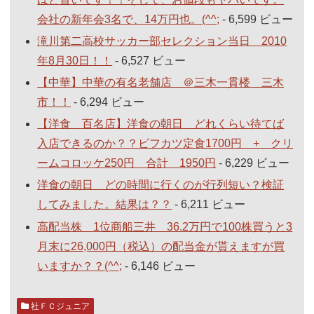
会社の新年会3名で、14万円也。(^^;
- 6,599 ビュー
滝川第二高校サッカー部セレクション当日 2010
年8月30日！！
- 6,527 ビュー
【中華】中華の有名老舗店 ＠三木一貫楼 三木
市！！
- 6,294 ビュー
【洋食 百名店】洋食の朝日 どれくらい待てば
入店できるのか？？ビフカツ定食1700円 + クリ
ームコロッケ250円 合計 1950円
- 6,229 ビュー
洋食の朝日 どの時間に行くのが行列短い？検証
してみました。結果は？？
- 6,211 ビュー
高配当株 1位商船三井 36.2万円で100株買うと3
月末に26,000円（税込）の配当金が貰えますが買
いますか？？(^^;
- 6,146 ビュー
社ＦＣジュニア