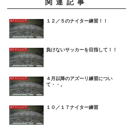
関連記事
１２／５のナイター練習！！
社ＦＣジュニア
負けないサッカーを目指して！！
社ＦＣジュニア
４月以降のアズーリ練習につい
社ＦＣジュニア
て・・。
１０／１７ナイター練習
社ＦＣジュニア