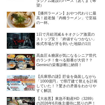
タジアム建設のパース（あくまで希
望）
【播州ラーメン】おやつ代わりに最
高！超老舗「内橋ラーメン」で至福
の一杯。
1日で月給消滅＆キオクシア激震の
ストップ安！「終値すらつかない」
株式市場が牙を剥いた地獄の1日
高血圧＆糖尿が気になるシニア世代
のランチ！食べる順番が大切？？
Geminiの栄養診断に納得！
【兵庫県の謎】貯金を偽装しながら
「1000億円」で県庁建て替えを計画
していた！？驚きの矛盾をわかりや
すく解説
【大改悪】東急不動産HD（3289）
の2026年6月株主優待に怒りの声！