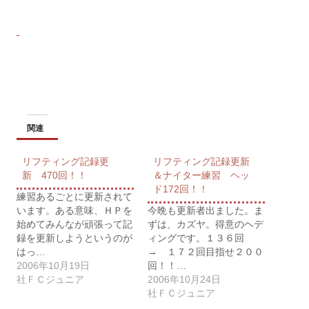
関連
リフティング記録更
リフティング記録更新
新 470回！！
＆ナイター練習 ヘッ
ド172回！！
練習あるごとに更新されて
います。ある意味、ＨＰを
今晩も更新者出ました。ま
始めてみんなが頑張って記
ずは、カズヤ。得意のヘデ
録を更新しようというのが
ィングです。１３６回
はっ…
→ １７２回目指せ２００
2006年10月19日
回！！…
社ＦＣジュニア
2006年10月24日
社ＦＣジュニア