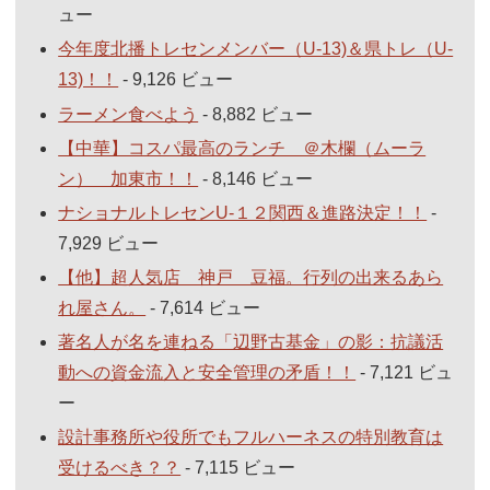
ュー
今年度北播トレセンメンバー（U-13)＆県トレ（U-
13)！！
- 9,126 ビュー
ラーメン食べよう
- 8,882 ビュー
【中華】コスパ最高のランチ ＠木欄（ムーラ
ン） 加東市！！
- 8,146 ビュー
ナショナルトレセンU-１２関西＆進路決定！！
-
7,929 ビュー
【他】超人気店 神戸 豆福。行列の出来るあら
れ屋さん。
- 7,614 ビュー
著名人が名を連ねる「辺野古基金」の影：抗議活
動への資金流入と安全管理の矛盾！！
- 7,121 ビュ
ー
設計事務所や役所でもフルハーネスの特別教育は
受けるべき？？
- 7,115 ビュー