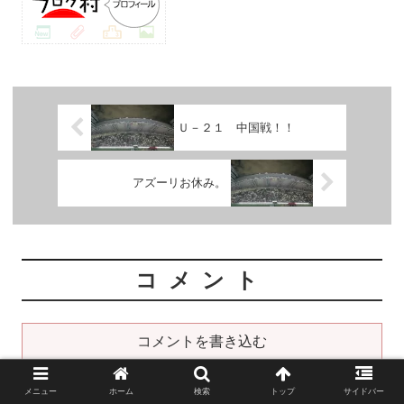
Ｕ－２１ 中国戦！！
アズーリお休み。
コメント
コメントを書き込む
ホーム
サッカー
社ＦＣジュニア
メニュー
ホーム
検索
トップ
サイドバー