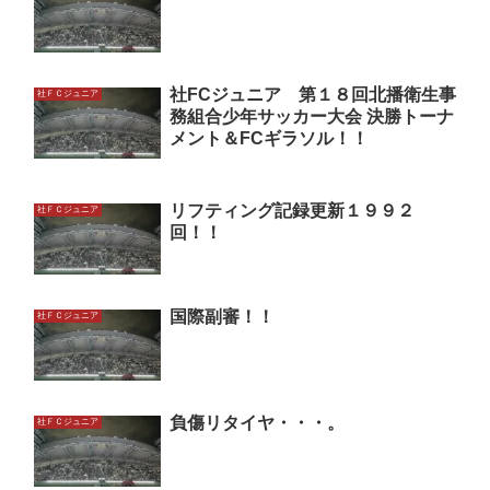
社FCジュニア 第１８回北播衛生事
社ＦＣジュニア
務組合少年サッカー大会 決勝トーナ
メント＆FCギラソル！！
リフティング記録更新１９９２
社ＦＣジュニア
回！！
国際副審！！
社ＦＣジュニア
負傷リタイヤ・・・。
社ＦＣジュニア