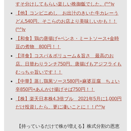
すそ分けしてもらい楽しい晩御飯でした。(^^)v
【他】コンビニめし お出汁のきいた牛カレーう
どん540円。そこらのお店より美味しいかも！！
(^^)v
【和食】鶏の唐揚げ+ペンネ・ミートソース+金時
豆の煮物 800円！！
【洋食】コスパ＆ボリューム＆旨さ 最高のお
店。日替わりランチ750円。唐揚げもアジフライも
むっちゃ旨いです！！
【中華】蒸し鶏葱ソース580円+麻婆豆腐 ちょい
辛850円+あんかけ揚げそば750円！！
【株】楽天日本株4.3倍ブル 2021年5月に1,000円
だけ投資したら、更に凄いことに！！(^^)v
【持っているだけで株が増える】株式分割の恩恵