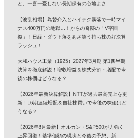
と、一喜一憂しない長期保有の心地よさ
【波乱相場】為替介入とハイテク暴落で一時マイ
ナス400万円の地獄…！からの奇跡の「V字回
復」！日経・ダウ下落をあざ笑う持ち株の好決算
ラッシュ！
大和ハウス工業（1925）2027年3月期 第1四半期
決算を徹底解説！増収増益＆株式分割・増配で今
後の株価はどうなる？
【2026年最新決算解説】NTTが過去最高売上を更
新！16期連続増配＆自社株買いで今後の株価はど
うなる？
【2026年8月最新】オルカン・S&P500が力強く
上昇回復！基準価額の現状と今後の予想、新